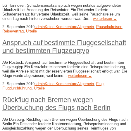
LG Hannover: Schadensersatzanspruch wegen nutzlos aufgewendeter
Urlaubzeit bei Änderung der Reisedaten Ein Reisender forderte
Schadensersatz für vertane Urlaubszeit, weil seine Pauschalreise um
einen Tag nach hinten verschoben worden war. Die…
weiterlesen →
2. September 2019
admin
Keine Kommentare
Allgemein
,
Pauschalreisen
,
Reisevertrag
,
Urteile
Anspruch auf bestimmte Fluggesellschaft
und bestimmten Flugzeugtyp
AG Rostock: Anspruch auf bestimmte Fluggesellschaft und bestimmten
Flugzeugtyp Ein Kreuzfahrtteilnehmer forderte eine Reisepreisminderung,
weil die Anreise nicht mit der reservierten Fluggesellschaft erfolgt war. Die
Klage wurde abgewiesen, weil keine…
weiterlesen →
2. September 2019
admin
Keine Kommentare
Allgemein
,
Flug
,
Flugdurchführung
,
Urteile
Rückflug nach Bremen wegen
Überbuchung des Flugs nach Berlin
AG Duisburg: Rückflug nach Bremen wegen Überbuchung des Flugs nach
Berlin Ein Reisender forderte Kostenerstattung, Reisepreisminderung und
Ausgleichszahlung wegen der Überbuchung seines Heimfluges von