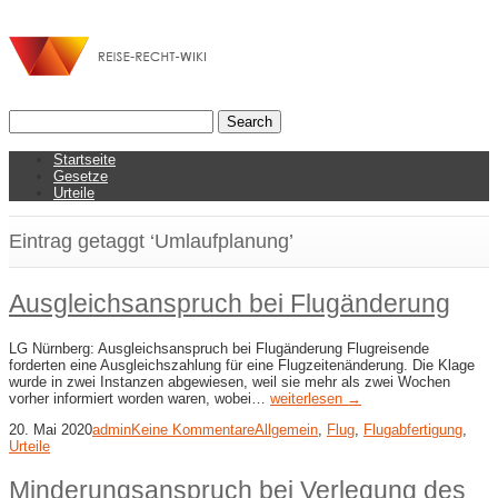
Startseite
Gesetze
Urteile
Eintrag getaggt ‘Umlaufplanung’
Ausgleichsanspruch bei Flugänderung
LG Nürnberg: Ausgleichsanspruch bei Flugänderung Flugreisende
forderten eine Ausgleichszahlung für eine Flugzeitenänderung. Die Klage
wurde in zwei Instanzen abgewiesen, weil sie mehr als zwei Wochen
vorher informiert worden waren, wobei…
weiterlesen →
20. Mai 2020
admin
Keine Kommentare
Allgemein
,
Flug
,
Flugabfertigung
,
Urteile
Minderungsanspruch bei Verlegung des