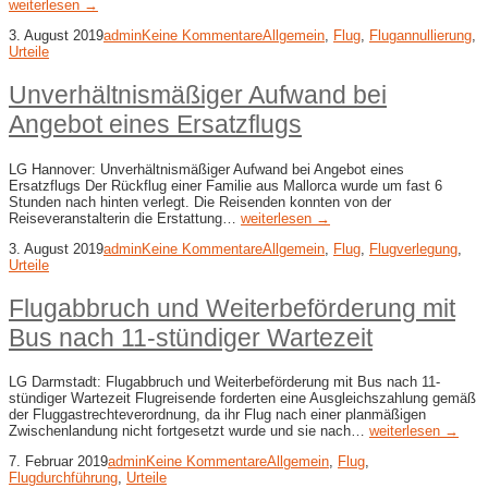
weiterlesen →
3. August 2019
admin
Keine Kommentare
Allgemein
,
Flug
,
Flugannullierung
,
Urteile
Unverhältnismäßiger Aufwand bei
Angebot eines Ersatzflugs
LG Hannover: Unverhältnismäßiger Aufwand bei Angebot eines
Ersatzflugs Der Rückflug einer Familie aus Mallorca wurde um fast 6
Stunden nach hinten verlegt. Die Reisenden konnten von der
Reiseveranstalterin die Erstattung…
weiterlesen →
3. August 2019
admin
Keine Kommentare
Allgemein
,
Flug
,
Flugverlegung
,
Urteile
Flugabbruch und Weiterbeförderung mit
Bus nach 11-stündiger Wartezeit
LG Darmstadt: Flugabbruch und Weiterbeförderung mit Bus nach 11-
stündiger Wartezeit Flugreisende forderten eine Ausgleichszahlung gemäß
der Fluggastrechteverordnung, da ihr Flug nach einer planmäßigen
Zwischenlandung nicht fortgesetzt wurde und sie nach…
weiterlesen →
7. Februar 2019
admin
Keine Kommentare
Allgemein
,
Flug
,
Flugdurchführung
,
Urteile