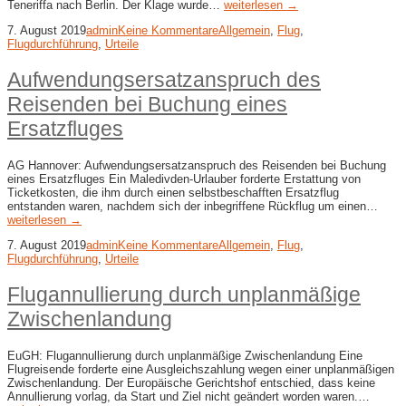
Teneriffa nach Berlin. Der Klage wurde…
weiterlesen →
7. August 2019
admin
Keine Kommentare
Allgemein
,
Flug
,
Flugdurchführung
,
Urteile
Aufwendungsersatzanspruch des
Reisenden bei Buchung eines
Ersatzfluges
AG Hannover: Aufwendungsersatzanspruch des Reisenden bei Buchung
eines Ersatzfluges Ein Maledivden-Urlauber forderte Erstattung von
Ticketkosten, die ihm durch einen selbstbeschafften Ersatzflug
entstanden waren, nachdem sich der inbegriffene Rückflug um einen…
weiterlesen →
7. August 2019
admin
Keine Kommentare
Allgemein
,
Flug
,
Flugdurchführung
,
Urteile
Flugannullierung durch unplanmäßige
Zwischenlandung
EuGH: Flugannullierung durch unplanmäßige Zwischenlandung Eine
Flugreisende forderte eine Ausgleichszahlung wegen einer unplanmäßigen
Zwischenlandung. Der Europäische Gerichtshof entschied, dass keine
Annullierung vorlag, da Start und Ziel nicht geändert worden waren.…