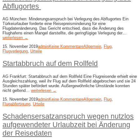
Abflugortes
AG München: Minderungsanspruch bei Verlegung des Abflugortes Ein
Türkeiurlauber forderte eine Reisepreisminderung für eine
Flugdatenänderung. Das Gericht entschied, dass die Änderung des
Flughafens einen Mangel darstellte, die geringfügige Verlegung der…
weiterlesen →
15. November 2019
admin
Keine Kommentare
Allgemein
,
Flug
,
Flugverlegung
,
Urteile
Startabbruch auf dem Rollfeld
AG Frankfurt: Startabbruch auf dem Rollfeld Eine Flugreisende erhielt eine
Ausgleichszahlung, weil ihr Flug auf dem Rollfeld abgebrochen und sie 24
Stunden später befördert wurde. Außergewöhnliche Umstände konnten
nicht geltend…
weiterlesen →
15. November 2019
admin
Keine Kommentare
Allgemein
,
Flug
,
Flugabfertigung
,
Urteile
Schadensersatzanspruch wegen nutzlos
aufgewendeter Urlaubzeit bei Änderung
der Reisedaten