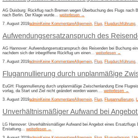
AG Duisburg: Rückflug nach Bremen wegen Überbuchung des Flugs nach Berl
nach Berlin. Der Klage wurde…
weiterlesen →
7. August 2019
admin
Keine Kommentare
Allgemein
,
Flug
,
Flugdurchführung
,
Aufwendungsersatzanspruch des Reisende
AG Hannover: Aufwendungsersatzanspruch des Reisenden bei Buchung eines E
nachdem sich der inbegriffene Rückflug um einen…
weiterlesen →
7. August 2019
admin
Keine Kommentare
Allgemein
,
Flug
,
Flugdurchführung
,
Flugannullierung durch unplanmäßige Zw
EuGH: Flugannullierung durch unplanmäßige Zwischenlandung Eine Flugreis
vorlag, da Start und Ziel nicht geändert worden waren.…
weiterlesen →
3. August 2019
admin
Keine Kommentare
Allgemein
,
Flug
,
Flugannullierung
,
U
Unverhältnismäßiger Aufwand bei Angebot 
LG Hannover: Unverhältnismäßiger Aufwand bei Angebot eines Ersatzflugs De
Erstattung…
weiterlesen →
3. August 2019
admin
Keine Kommentare
Allgemein
,
Flug
,
Flugverlegung
,
Urt