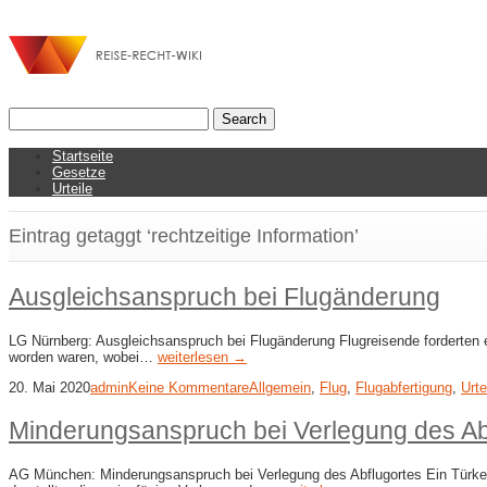
Startseite
Gesetze
Urteile
Eintrag getaggt ‘rechtzeitige Information’
Ausgleichsanspruch bei Flugänderung
LG Nürnberg: Ausgleichsanspruch bei Flugänderung Flugreisende forderten e
worden waren, wobei…
weiterlesen →
20. Mai 2020
admin
Keine Kommentare
Allgemein
,
Flug
,
Flugabfertigung
,
Urte
Minderungsanspruch bei Verlegung des Ab
AG München: Minderungsanspruch bei Verlegung des Abflugortes Ein Türkeiu