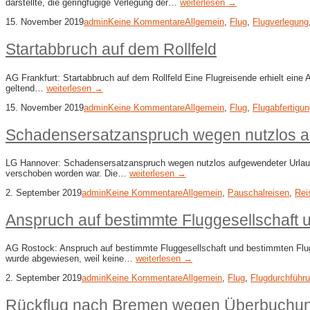
darstellte, die geringfügige Verlegung der…
weiterlesen →
15. November 2019
admin
Keine Kommentare
Allgemein
,
Flug
,
Flugverlegung
Startabbruch auf dem Rollfeld
AG Frankfurt: Startabbruch auf dem Rollfeld Eine Flugreisende erhielt eine
geltend…
weiterlesen →
15. November 2019
admin
Keine Kommentare
Allgemein
,
Flug
,
Flugabfertigu
Schadensersatzanspruch wegen nutzlos au
LG Hannover: Schadensersatzanspruch wegen nutzlos aufgewendeter Urlaubze
verschoben worden war. Die…
weiterlesen →
2. September 2019
admin
Keine Kommentare
Allgemein
,
Pauschalreisen
,
Rei
Anspruch auf bestimmte Fluggesellschaft 
AG Rostock: Anspruch auf bestimmte Fluggesellschaft und bestimmten Flugzeu
wurde abgewiesen, weil keine…
weiterlesen →
2. September 2019
admin
Keine Kommentare
Allgemein
,
Flug
,
Flugdurchführ
Rückflug nach Bremen wegen Überbuchung