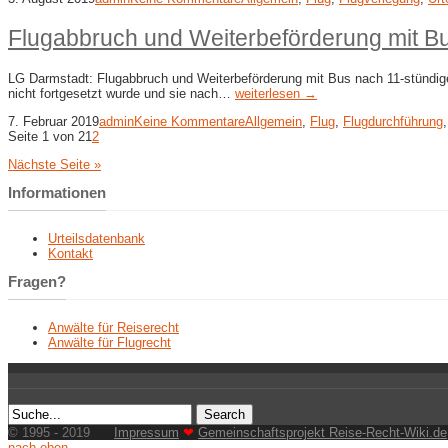
Flugabbruch und Weiterbeförderung mit Bu
LG Darmstadt: Flugabbruch und Weiterbeförderung mit Bus nach 11-stündige
nicht fortgesetzt wurde und sie nach…
weiterlesen →
7. Februar 2019
admin
Keine Kommentare
Allgemein
,
Flug
,
Flugdurchführung
Seite 1 von 2
1
2
Nächste Seite »
Informationen
Urteilsdatenbank
Kontakt
Fragen?
Anwälte für Reiserecht
Anwälte für Flugrecht
© 1995 - 2019
Impressum
❤
Gemeinschaftsprojekt Reise-Recht-Wiki.de
nach oben