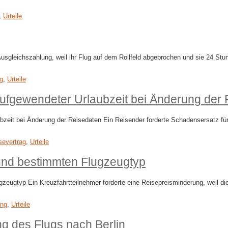
,
Urteile
 Ausgleichszahlung, weil ihr Flug auf dem Rollfeld abgebrochen und sie 24 S
ng
,
Urteile
fgewendeter Urlaubzeit bei Änderung der 
it bei Änderung der Reisedaten Ein Reisender forderte Schadensersatz für 
severtrag
,
Urteile
und bestimmten Flugzeugtyp
gtyp Ein Kreuzfahrtteilnehmer forderte eine Reisepreisminderung, weil die An
ung
,
Urteile
 des Flugs nach Berlin