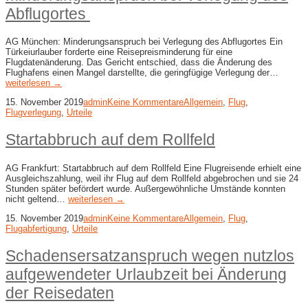
Abflugortes
AG München: Minderungsanspruch bei Verlegung des Abflugortes Ein
Türkeiurlauber forderte eine Reisepreisminderung für eine
Flugdatenänderung. Das Gericht entschied, dass die Änderung des
Flughafens einen Mangel darstellte, die geringfügige Verlegung der…
weiterlesen →
15. November 2019
admin
Keine Kommentare
Allgemein
,
Flug
,
Flugverlegung
,
Urteile
Startabbruch auf dem Rollfeld
AG Frankfurt: Startabbruch auf dem Rollfeld Eine Flugreisende erhielt eine
Ausgleichszahlung, weil ihr Flug auf dem Rollfeld abgebrochen und sie 24
Stunden später befördert wurde. Außergewöhnliche Umstände konnten
nicht geltend…
weiterlesen →
15. November 2019
admin
Keine Kommentare
Allgemein
,
Flug
,
Flugabfertigung
,
Urteile
Schadensersatzanspruch wegen nutzlos
aufgewendeter Urlaubzeit bei Änderung
der Reisedaten