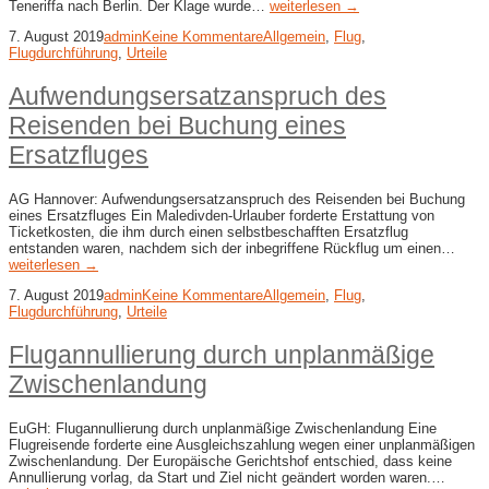
Teneriffa nach Berlin. Der Klage wurde…
weiterlesen →
7. August 2019
admin
Keine Kommentare
Allgemein
,
Flug
,
Flugdurchführung
,
Urteile
Aufwendungsersatzanspruch des
Reisenden bei Buchung eines
Ersatzfluges
AG Hannover: Aufwendungsersatzanspruch des Reisenden bei Buchung
eines Ersatzfluges Ein Maledivden-Urlauber forderte Erstattung von
Ticketkosten, die ihm durch einen selbstbeschafften Ersatzflug
entstanden waren, nachdem sich der inbegriffene Rückflug um einen…
weiterlesen →
7. August 2019
admin
Keine Kommentare
Allgemein
,
Flug
,
Flugdurchführung
,
Urteile
Flugannullierung durch unplanmäßige
Zwischenlandung
EuGH: Flugannullierung durch unplanmäßige Zwischenlandung Eine
Flugreisende forderte eine Ausgleichszahlung wegen einer unplanmäßigen
Zwischenlandung. Der Europäische Gerichtshof entschied, dass keine
Annullierung vorlag, da Start und Ziel nicht geändert worden waren.…