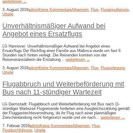
weiterlesen →
3. August 2019
admin
Keine Kommentare
Allgemein
,
Flug
,
Flugannullierung
,
Urteile
Unverhältnismäßiger Aufwand bei
Angebot eines Ersatzflugs
LG Hannover: Unverhältnismäßiger Aufwand bei Angebot eines
Ersatzflugs Der Rückflug einer Familie aus Mallorca wurde um fast 6
Stunden nach hinten verlegt. Die Reisenden konnten von der
Reiseveranstalterin die Erstattung…
weiterlesen →
3. August 2019
admin
Keine Kommentare
Allgemein
,
Flug
,
Flugverlegung
,
Urteile
Flugabbruch und Weiterbeförderung mit
Bus nach 11-stündiger Wartezeit
LG Darmstadt: Flugabbruch und Weiterbeförderung mit Bus nach 11-
stündiger Wartezeit Flugreisende forderten eine Ausgleichszahlung gemäß
der Fluggastrechteverordnung, da ihr Flug nach einer planmäßigen
Zwischenlandung nicht fortgesetzt wurde und sie nach…
weiterlesen →
7. Februar 2019
admin
Keine Kommentare
Allgemein
,
Flug
,
Flugdurchführung
,
Urteile