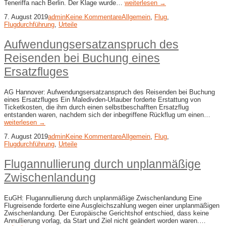
Teneriffa nach Berlin. Der Klage wurde…
weiterlesen →
7. August 2019
admin
Keine Kommentare
Allgemein
,
Flug
,
Flugdurchführung
,
Urteile
Aufwendungsersatzanspruch des
Reisenden bei Buchung eines
Ersatzfluges
AG Hannover: Aufwendungsersatzanspruch des Reisenden bei Buchung
eines Ersatzfluges Ein Maledivden-Urlauber forderte Erstattung von
Ticketkosten, die ihm durch einen selbstbeschafften Ersatzflug
entstanden waren, nachdem sich der inbegriffene Rückflug um einen…
weiterlesen →
7. August 2019
admin
Keine Kommentare
Allgemein
,
Flug
,
Flugdurchführung
,
Urteile
Flugannullierung durch unplanmäßige
Zwischenlandung
EuGH: Flugannullierung durch unplanmäßige Zwischenlandung Eine
Flugreisende forderte eine Ausgleichszahlung wegen einer unplanmäßigen
Zwischenlandung. Der Europäische Gerichtshof entschied, dass keine
Annullierung vorlag, da Start und Ziel nicht geändert worden waren.…