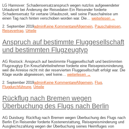
LG Hannover: Schadensersatzanspruch wegen nutzlos aufgewendeter
Urlaubzeit bei Änderung der Reisedaten Ein Reisender forderte
Schadensersatz für vertane Urlaubszeit, weil seine Pauschalreise um
einen Tag nach hinten verschoben worden war. Die…
weiterlesen →
2. September 2019
admin
Keine Kommentare
Allgemein
,
Pauschalreisen
,
Reisevertrag
,
Urteile
Anspruch auf bestimmte Fluggesellschaft
und bestimmten Flugzeugtyp
AG Rostock: Anspruch auf bestimmte Fluggesellschaft und bestimmten
Flugzeugtyp Ein Kreuzfahrtteilnehmer forderte eine Reisepreisminderung,
weil die Anreise nicht mit der reservierten Fluggesellschaft erfolgt war. Die
Klage wurde abgewiesen, weil keine…
weiterlesen →
2. September 2019
admin
Keine Kommentare
Allgemein
,
Flug
,
Flugdurchführung
,
Urteile
Rückflug nach Bremen wegen
Überbuchung des Flugs nach Berlin
AG Duisburg: Rückflug nach Bremen wegen Überbuchung des Flugs nach
Berlin Ein Reisender forderte Kostenerstattung, Reisepreisminderung und
Ausgleichszahlung wegen der Überbuchung seines Heimfluges von