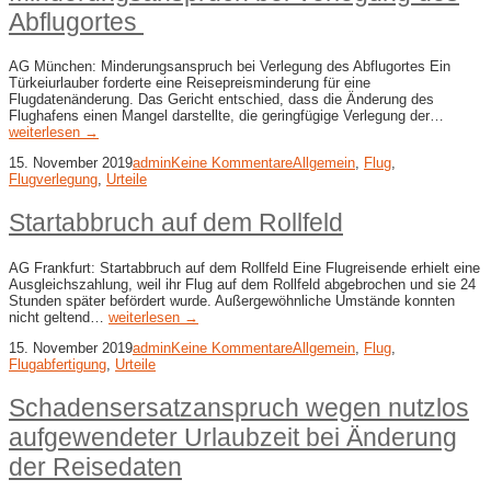
Abflugortes
AG München: Minderungsanspruch bei Verlegung des Abflugortes Ein
Türkeiurlauber forderte eine Reisepreisminderung für eine
Flugdatenänderung. Das Gericht entschied, dass die Änderung des
Flughafens einen Mangel darstellte, die geringfügige Verlegung der…
weiterlesen →
15. November 2019
admin
Keine Kommentare
Allgemein
,
Flug
,
Flugverlegung
,
Urteile
Startabbruch auf dem Rollfeld
AG Frankfurt: Startabbruch auf dem Rollfeld Eine Flugreisende erhielt eine
Ausgleichszahlung, weil ihr Flug auf dem Rollfeld abgebrochen und sie 24
Stunden später befördert wurde. Außergewöhnliche Umstände konnten
nicht geltend…
weiterlesen →
15. November 2019
admin
Keine Kommentare
Allgemein
,
Flug
,
Flugabfertigung
,
Urteile
Schadensersatzanspruch wegen nutzlos
aufgewendeter Urlaubzeit bei Änderung
der Reisedaten