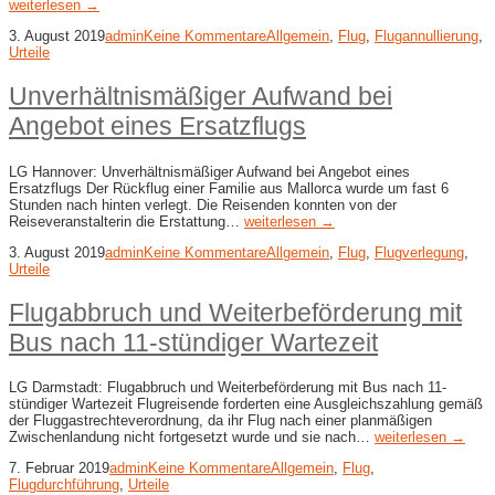
weiterlesen →
3. August 2019
admin
Keine Kommentare
Allgemein
,
Flug
,
Flugannullierung
,
Urteile
Unverhältnismäßiger Aufwand bei
Angebot eines Ersatzflugs
LG Hannover: Unverhältnismäßiger Aufwand bei Angebot eines
Ersatzflugs Der Rückflug einer Familie aus Mallorca wurde um fast 6
Stunden nach hinten verlegt. Die Reisenden konnten von der
Reiseveranstalterin die Erstattung…
weiterlesen →
3. August 2019
admin
Keine Kommentare
Allgemein
,
Flug
,
Flugverlegung
,
Urteile
Flugabbruch und Weiterbeförderung mit
Bus nach 11-stündiger Wartezeit
LG Darmstadt: Flugabbruch und Weiterbeförderung mit Bus nach 11-
stündiger Wartezeit Flugreisende forderten eine Ausgleichszahlung gemäß
der Fluggastrechteverordnung, da ihr Flug nach einer planmäßigen
Zwischenlandung nicht fortgesetzt wurde und sie nach…
weiterlesen →
7. Februar 2019
admin
Keine Kommentare
Allgemein
,
Flug
,
Flugdurchführung
,
Urteile