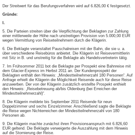
Der Streitwert für das Berufungsverfahren wird auf 6.826,00 € festgesetzt.
Gründe:
I.
5. Die Parteien streiten über die Verpflichtung der Beklagten zur Zahlung
einer mittlerweile der Höhe nach unstreitigen Provision von 5.000,00 EUR
wegen Vermittlung von Reiseteilnehmern durch die Klägerin.
6. Die Beklagte veranstaltet Pauschalreisen mit der Bahn, die sie u. a.
über verschiedene Reisebüros anbietet. Die Klägerin ist Reisevermittlerin
mit Sitz in B. und unstreitig für die Beklagte als Handelsvertreterin tätig.
7. Im Frühsommer 2011 bot die Beklagte per Prospekt eine Bahnreise mit
dem Glacier-Express im Herbst 2011 an. Der Kundenprospekt der
Beklagten enthält den Hinweis: „Mindestteilnehmerzahl 180 Personen“. Auf
Anfrage erhielt die Klägerin die Möglichkeit Reisende auch für diese Reise
anzuwerben. Der von der Klägerin zusätzlich erstellte Prospekt enthielt
den Hinweis: „Reisebetreuung ab/bis Oldenburg (bei Erreichen der
Mindestteilnehmerzahl)“.
8. Die Klägerin meldete bis September 2011 Reisende für neun
Doppelzimmer und sechs Einzelzimmer. Anschließend sagte die Beklagte
die Reise wegen Nichterreichen der Mindestteilnehmerzahl von 180
Personen ab.
9. Die Klägerin machte zunächst ihren Provisionsanspruch mit 6.826,60
EUR geltend. Die Beklagte verweigerte die Auszahlung mit dem Hinweis
auf die Stornierung der Reise.