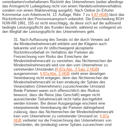
vereinbartem/vorbehaltenem Rücktritt des Unternehmers (wobei allerdings
das Amtsgericht Ludwigsburg nicht von einem Handelsvertreterverhältnis
sondern von einem Maklervertrag ausgeht). Nach Oetker (in Erfurter
Kommentar zum Arbeitsrecht, 13. Auflage, Rdnr. 7 zu
§ 87 HGB
) lässt das
Rücktrittsrecht den Provisionsanspruch unberührt. Die Entscheidung BGH
NJW-RR 1991, 155 ist nicht einschlägig, da diese sich auf die auflösend
bedingte Leistungspflicht des Kunden bezieht, während es vorliegend um
den Wegfall der Leistungspflicht des Unternehmers geht.
31. Nach Auffassung des Senats ist der durch Verweis auf
die Mindestteilnehmerzahl erklärte und der Klägerin auch
bekannte und von ihr stillschweigend akzeptierte
Rücktrittsvorbehalt im Verhältnis der Parteien als
Freizeichnung vom Risiko des Erreichens der
Mindestteilnehmerzahl zu verstehen; das Nichterreichen der
Mindestteilnehmerzahl wird von den vom Unternehmer zu
vertretenden Umständen (
§ 87a Abs. 3 Satz 2 HGB
)
ausgenommen.
§ 87a Abs. 5 HGB
steht einer derartigen
Vereinbarung nicht entgegen, denn das Nichterreichen der
Mindestteilnehmerzahl ist kein eindeutig der Sphäre des
Veranstalters (Unternehmers) zuzurechnender Umstand.
Beide Parteien waren sich offensichtlich des Risikos
bewusst, dass die Reise (das Geschäft) wegen nicht
ausreichender Teilnehmerzahl nicht hätte durchgeführt
werden können. Bei dieser Ausgangslage erscheint eine
interpretierende Vereinbarung der Parteien dahingehend
zulässig, dass das Nichterreichen der Mindestteilnehmerzahl
kein vom Unternehmer zu vertretender Umstand ist.
§ 87a
HGB
verbietet nur die Freizeichnung des Unternehmers von
Umständen, die (eindeutig) seiner Sphäre zuzurechnen sind