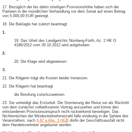
17. Bezüglich der bis dahin streitigen Provisionshöhe haben sich die
Parteien in der mündlichen Verhandlung vor dem Senat auf einen Betrag
von 5.000,00 EUR geeinigt.
18. Die Beklagte hat zuletzt beantragt:
1.
19. Das Urteil des Landgerichts Nürnberg-Fürth, Az. 2 HK O
4186/2012 vom 30.10.2012 wird aufgehoben.
2.
20. Die Klage wird abgewiesen.
3.
21. Die Klägerin trägt die Kosten beider Instanzen.
22. Die Klägerin hat beantragt
die Berufung zurückzuweisen.
23. Sie verteidigt das Ersturteil. Die Stornierung der Reise sei als Rücktritt
von dem zunächst vollwirksamen Vertrag anzusehen und könne den
entstandenen Provisionsanspruch nicht rückwirkend beseitigen. Das
Nichterreichen der Mindestteilnehmerzahl falle eindeutig in die Sphäre des
Veranstalters; nach
§ 87 a Abs. 3 HGB
dürfe der Geschäftsausfall nicht
dem Handelsvertreter angelastet werden.