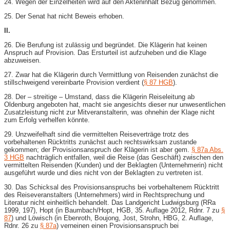
24. Wegen der Einzelheiten wird auf den Akteninhalt Bezug genommen.
25. Der Senat hat nicht Beweis erhoben.
II.
26. Die Berufung ist zulässig und begründet. Die Klägerin hat keinen
Anspruch auf Provision. Das Ersturteil ist aufzuheben und die Klage
abzuweisen.
27. Zwar hat die Klägerin durch Vermittlung von Reisenden zunächst die
stillschweigend vereinbarte Provision verdient (
§ 87 HGB
).
28. Der – streitige – Umstand, dass die Klägerin Reiseleitung ab
Oldenburg angeboten hat, macht sie angesichts dieser nur unwesentlichen
Zusatzleistung nicht zur Mitveranstalterin, was ohnehin der Klage nicht
zum Erfolg verhelfen könnte.
29. Unzweifelhaft sind die vermittelten Reiseverträge trotz des
vorbehaltenen Rücktritts zunächst auch rechtswirksam zustande
gekommen; der Provisionsanspruch der Klägerin ist aber gem.
§ 87a Abs.
3 HGB
nachträglich entfallen, weil die Reise (das Geschäft) zwischen den
vermittelten Reisenden (Kunden) und der Beklagten (Unternehmerin) nicht
ausgeführt wurde und dies nicht von der Beklagten zu vertreten ist.
30. Das Schicksal des Provisionsanspruchs bei vorbehaltenem Rücktritt
des Reiseveranstalters (Unternehmers) wird in Rechtsprechung und
Literatur nicht einheitlich behandelt. Das Landgericht Ludwigsburg (RRa
1999, 197), Hopt (in Baumbach/Hopt, HGB, 35. Auflage 2012, Rdnr. 7 zu
§
87
) und Löwisch (in Ebenroth, Boujong, Jost, Strohn, HBG, 2. Auflage,
Rdnr. 26 zu
§ 87a
) verneinen einen Provisionsanspruch bei