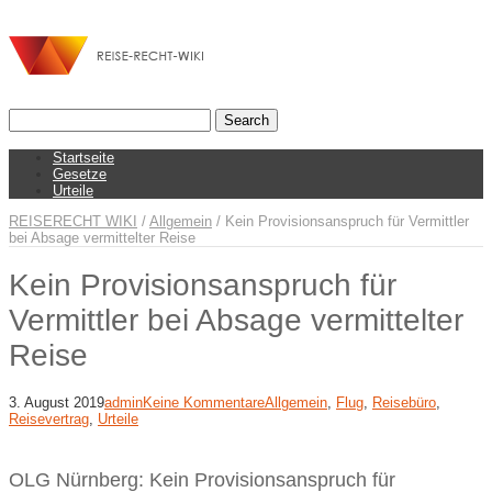
Startseite
Gesetze
Urteile
REISERECHT WIKI
/
Allgemein
/
Kein Provisionsanspruch für Vermittler
bei Absage vermittelter Reise
Kein Provisionsanspruch für
Vermittler bei Absage vermittelter
Reise
3. August 2019
admin
Keine Kommentare
Allgemein
,
Flug
,
Reisebüro
,
Reisevertrag
,
Urteile
OLG Nürnberg: Kein Provisionsanspruch für