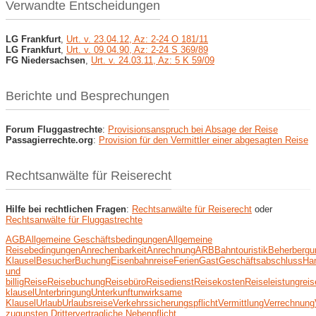
Verwandte Entscheidungen
LG Frankfurt
,
Urt. v. 23.04.12, Az: 2-24 O 181/11
LG Frankfurt
,
Urt. v. 09.04.90, Az: 2-24 S 369/89
FG Niedersachsen
,
Urt. v. 24.03.11, Az: 5 K 59/09
Berichte und Besprechungen
Forum Fluggastrechte
:
Provisionsanspruch bei Absage der Reise
Passagierrechte.org
:
Provision für den Vermittler einer abgesagten Reise
Rechtsanwälte für Reiserecht
Hilfe bei rechtlichen Fragen
:
Rechtsanwälte für Reiserecht
oder
Rechtsanwälte für Fluggastrechte
AGB
Allgemeine Geschäftsbedingungen
Allgemeine
Reisebedingungen
Anrechenbarkeit
Anrechnung
ARB
Bahntouristik
Beherbergu
Klausel
Besucher
Buchung
Eisenbahnreise
Ferien
Gast
Geschäftsabschluss
Ha
und
billig
Reise
Reisebuchung
Reisebüro
Reisedienst
Reisekosten
Reiseleistung
rei
klausel
Unterbringung
Unterkunft
unwirksame
Klausel
Urlaub
Urlaubsreise
Verkehrssicherungspflicht
Vermittlung
Verrechnung
zugunsten Dritter
vertragliche Nebenpflicht