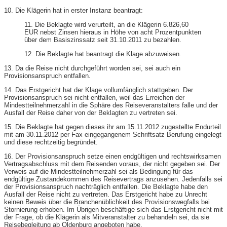
10. Die Klägerin hat in erster Instanz beantragt:
11. Die Beklagte wird verurteilt, an die Klägerin 6.826,60
EUR nebst Zinsen hieraus in Höhe von acht Prozentpunkten
über dem Basiszinssatz seit 31.10.2011 zu bezahlen.
12. Die Beklagte hat beantragt die Klage abzuweisen.
13. Da die Reise nicht durchgeführt worden sei, sei auch ein
Provisionsanspruch entfallen.
14. Das Erstgericht hat der Klage vollumfänglich stattgeben. Der
Provisionsanspruch sei nicht entfallen, weil das Erreichen der
Mindestteilnehmerzahl in die Sphäre des Reiseveranstalters falle und der
Ausfall der Reise daher von der Beklagten zu vertreten sei.
15. Die Beklagte hat gegen dieses ihr am 15.11.2012 zugestellte Endurteil
mit am 30.11.2012 per Fax eingegangenem Schriftsatz Berufung eingelegt
und diese rechtzeitig begründet.
16. Der Provisionsanspruch setze einen endgültigen und rechtswirksamen
Vertragsabschluss mit dem Reisenden voraus, der nicht gegeben sei. Der
Verweis auf die Mindestteilnehmerzahl sei als Bedingung für das
endgültige Zustandekommen des Reisevertrags anzusehen. Jedenfalls sei
der Provisionsanspruch nachträglich entfallen. Die Beklagte habe den
Ausfall der Reise nicht zu vertreten. Das Erstgericht habe zu Unrecht
keinen Beweis über die Branchenüblichkeit des Provisionswegfalls bei
Stornierung erhoben. Im Übrigen beschäftige sich das Erstgericht nicht mit
der Frage, ob die Klägerin als Mitveranstalter zu behandeln sei, da sie
Reisebegleitung ab Oldenburg angeboten habe.