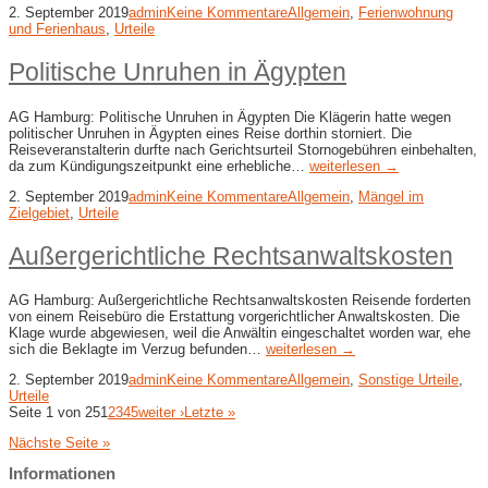
2. September 2019
admin
Keine Kommentare
Allgemein
,
Ferienwohnung
und Ferienhaus
,
Urteile
Politische Unruhen in Ägypten
AG Hamburg: Politische Unruhen in Ägypten Die Klägerin hatte wegen
politischer Unruhen in Ägypten eines Reise dorthin storniert. Die
Reiseveranstalterin durfte nach Gerichtsurteil Stornogebühren einbehalten,
da zum Kündigungszeitpunkt eine erhebliche…
weiterlesen →
2. September 2019
admin
Keine Kommentare
Allgemein
,
Mängel im
Zielgebiet
,
Urteile
Außergerichtliche Rechtsanwaltskosten
AG Hamburg: Außergerichtliche Rechtsanwaltskosten Reisende forderten
von einem Reisebüro die Erstattung vorgerichtlicher Anwaltskosten. Die
Klage wurde abgewiesen, weil die Anwältin eingeschaltet worden war, ehe
sich die Beklagte im Verzug befunden…
weiterlesen →
2. September 2019
admin
Keine Kommentare
Allgemein
,
Sonstige Urteile
,
Urteile
Seite 1 von 25
1
2
3
4
5
weiter ›
Letzte »
Nächste Seite »
Informationen