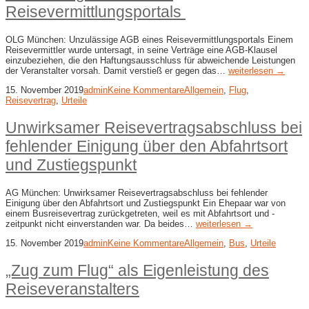
Reisevermittlungsportals
OLG München: Unzulässige AGB eines Reisevermittlungsportals Einem
Reisevermittler wurde untersagt, in seine Verträge eine AGB-Klausel
einzubeziehen, die den Haftungsausschluss für abweichende Leistungen
der Veranstalter vorsah. Damit verstieß er gegen das…
weiterlesen →
15. November 2019
admin
Keine Kommentare
Allgemein
,
Flug
,
Reisevertrag
,
Urteile
Unwirksamer Reisevertragsabschluss bei
fehlender Einigung über den Abfahrtsort
und Zustiegspunkt
AG München: Unwirksamer Reisevertragsabschluss bei fehlender
Einigung über den Abfahrtsort und Zustiegspunkt Ein Ehepaar war von
einem Busreisevertrag zurückgetreten, weil es mit Abfahrtsort und -
zeitpunkt nicht einverstanden war. Da beides…
weiterlesen →
15. November 2019
admin
Keine Kommentare
Allgemein
,
Bus
,
Urteile
„Zug zum Flug“ als Eigenleistung des
Reiseveranstalters