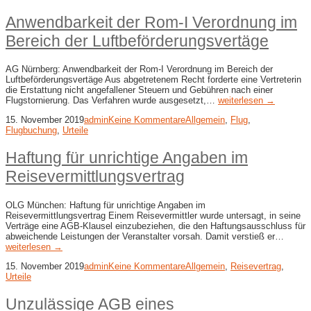
Anwendbarkeit der Rom-I Verordnung im
Bereich der Luftbeförderungsvertäge
AG Nürnberg: Anwendbarkeit der Rom-I Verordnung im Bereich der
Luftbeförderungsvertäge Aus abgetretenem Recht forderte eine Vertreterin
die Erstattung nicht angefallener Steuern und Gebühren nach einer
Flugstornierung. Das Verfahren wurde ausgesetzt,…
weiterlesen →
15. November 2019
admin
Keine Kommentare
Allgemein
,
Flug
,
Flugbuchung
,
Urteile
Haftung für unrichtige Angaben im
Reisevermittlungsvertrag
OLG München: Haftung für unrichtige Angaben im
Reisevermittlungsvertrag Einem Reisevermittler wurde untersagt, in seine
Verträge eine AGB-Klausel einzubeziehen, die den Haftungsausschluss für
abweichende Leistungen der Veranstalter vorsah. Damit verstieß er…
weiterlesen →
15. November 2019
admin
Keine Kommentare
Allgemein
,
Reisevertrag
,
Urteile
Unzulässige AGB eines