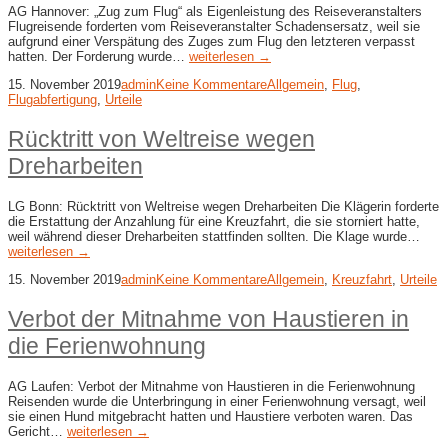
AG Hannover: „Zug zum Flug“ als Eigenleistung des Reiseveranstalters
Flugreisende forderten vom Reiseveranstalter Schadensersatz, weil sie
aufgrund einer Verspätung des Zuges zum Flug den letzteren verpasst
hatten. Der Forderung wurde…
weiterlesen →
15. November 2019
admin
Keine Kommentare
Allgemein
,
Flug
,
Flugabfertigung
,
Urteile
Rücktritt von Weltreise wegen
Dreharbeiten
LG Bonn: Rücktritt von Weltreise wegen Dreharbeiten Die Klägerin forderte
die Erstattung der Anzahlung für eine Kreuzfahrt, die sie storniert hatte,
weil während dieser Dreharbeiten stattfinden sollten. Die Klage wurde…
weiterlesen →
15. November 2019
admin
Keine Kommentare
Allgemein
,
Kreuzfahrt
,
Urteile
Verbot der Mitnahme von Haustieren in
die Ferienwohnung
AG Laufen: Verbot der Mitnahme von Haustieren in die Ferienwohnung
Reisenden wurde die Unterbringung in einer Ferienwohnung versagt, weil
sie einen Hund mitgebracht hatten und Haustiere verboten waren. Das
Gericht…
weiterlesen →