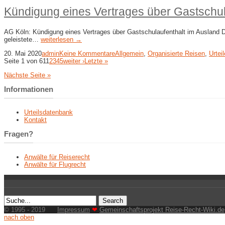
Kündigung eines Vertrages über Gastschul
AG Köln: Kündigung eines Vertrages über Gastschulaufenthalt im Ausland Di
geleistete…
weiterlesen →
20. Mai 2020
admin
Keine Kommentare
Allgemein
,
Organisierte Reisen
,
Urteil
Seite 1 von 61
1
2
3
4
5
weiter ›
Letzte »
Nächste Seite »
Informationen
Urteilsdatenbank
Kontakt
Fragen?
Anwälte für Reiserecht
Anwälte für Flugrecht
© 1995 - 2019
Impressum
❤
Gemeinschaftsprojekt Reise-Recht-Wiki.de
nach oben