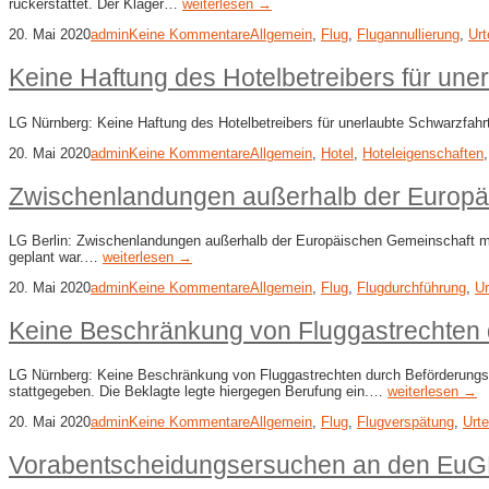
rückerstattet. Der Kläger…
weiterlesen →
20. Mai 2020
admin
Keine Kommentare
Allgemein
,
Flug
,
Flugannullierung
,
Urt
Keine Haftung des Hotelbetreibers für un
LG Nürnberg: Keine Haftung des Hotelbetreibers für unerlaubte Schwarzfahr
20. Mai 2020
admin
Keine Kommentare
Allgemein
,
Hotel
,
Hoteleigenschaften
Zwischenlandungen außerhalb der Europä
LG Berlin: Zwischenlandungen außerhalb der Europäischen Gemeinschaft mi
geplant war.…
weiterlesen →
20. Mai 2020
admin
Keine Kommentare
Allgemein
,
Flug
,
Flugdurchführung
,
Ur
Keine Beschränkung von Fluggastrechten 
LG Nürnberg: Keine Beschränkung von Fluggastrechten durch Beförderungsv
stattgegeben. Die Beklagte legte hiergegen Berufung ein.…
weiterlesen →
20. Mai 2020
admin
Keine Kommentare
Allgemein
,
Flug
,
Flugverspätung
,
Urte
Vorabentscheidungsersuchen an den EuGH 