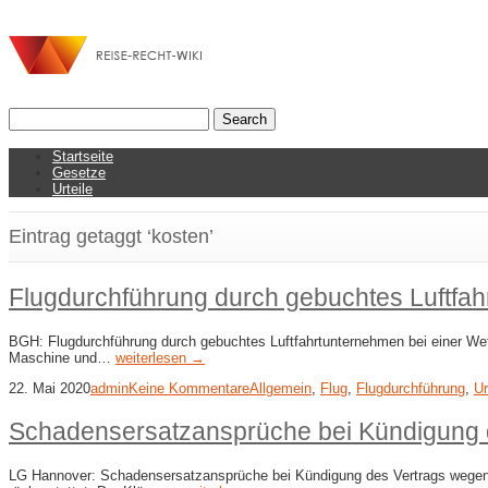
Startseite
Gesetze
Urteile
Eintrag getaggt ‘kosten’
Flugdurchführung durch gebuchtes Luftfah
BGH: Flugdurchführung durch gebuchtes Luftfahrtunternehmen bei einer Wet
Maschine und…
weiterlesen →
22. Mai 2020
admin
Keine Kommentare
Allgemein
,
Flug
,
Flugdurchführung
,
Ur
Schadensersatzansprüche bei Kündigung d
LG Hannover: Schadensersatzansprüche bei Kündigung des Vertrags wegen Flu