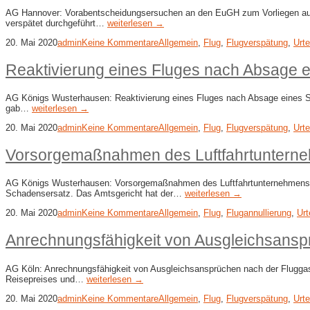
AG Hannover: Vorabentscheidungsersuchen an den EuGH zum Vorliegen außerg
verspätet durchgeführt…
weiterlesen →
20. Mai 2020
admin
Keine Kommentare
Allgemein
,
Flug
,
Flugverspätung
,
Urte
Reaktivierung eines Fluges nach Absage e
AG Königs Wusterhausen: Reaktivierung eines Fluges nach Absage eines Str
gab…
weiterlesen →
20. Mai 2020
admin
Keine Kommentare
Allgemein
,
Flug
,
Flugverspätung
,
Urte
Vorsorgemaßnahmen des Luftfahrtunterneh
AG Königs Wusterhausen: Vorsorgemaßnahmen des Luftfahrtunternehmens bei F
Schadensersatz. Das Amtsgericht hat der…
weiterlesen →
20. Mai 2020
admin
Keine Kommentare
Allgemein
,
Flug
,
Flugannullierung
,
Urt
Anrechnungsfähigkeit von Ausgleichsansp
AG Köln: Anrechnungsfähigkeit von Ausgleichsansprüchen nach der Fluggastr
Reisepreises und…
weiterlesen →
20. Mai 2020
admin
Keine Kommentare
Allgemein
,
Flug
,
Flugverspätung
,
Urte