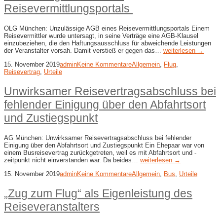
Reisevermittlungsportals
OLG München: Unzulässige AGB eines Reisevermittlungsportals Einem
Reisevermittler wurde untersagt, in seine Verträge eine AGB-Klausel
einzubeziehen, die den Haftungsausschluss für abweichende Leistungen
der Veranstalter vorsah. Damit verstieß er gegen das…
weiterlesen →
15. November 2019
admin
Keine Kommentare
Allgemein
,
Flug
,
Reisevertrag
,
Urteile
Unwirksamer Reisevertragsabschluss bei
fehlender Einigung über den Abfahrtsort
und Zustiegspunkt
AG München: Unwirksamer Reisevertragsabschluss bei fehlender
Einigung über den Abfahrtsort und Zustiegspunkt Ein Ehepaar war von
einem Busreisevertrag zurückgetreten, weil es mit Abfahrtsort und -
zeitpunkt nicht einverstanden war. Da beides…
weiterlesen →
15. November 2019
admin
Keine Kommentare
Allgemein
,
Bus
,
Urteile
„Zug zum Flug“ als Eigenleistung des
Reiseveranstalters