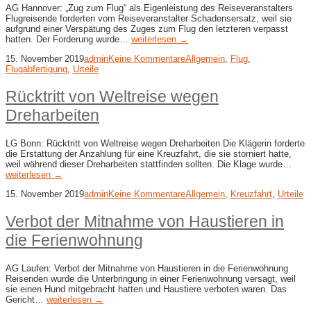
AG Hannover: „Zug zum Flug“ als Eigenleistung des Reiseveranstalters
Flugreisende forderten vom Reiseveranstalter Schadensersatz, weil sie
aufgrund einer Verspätung des Zuges zum Flug den letzteren verpasst
hatten. Der Forderung wurde…
weiterlesen →
15. November 2019
admin
Keine Kommentare
Allgemein
,
Flug
,
Flugabfertigung
,
Urteile
Rücktritt von Weltreise wegen
Dreharbeiten
LG Bonn: Rücktritt von Weltreise wegen Dreharbeiten Die Klägerin forderte
die Erstattung der Anzahlung für eine Kreuzfahrt, die sie storniert hatte,
weil während dieser Dreharbeiten stattfinden sollten. Die Klage wurde…
weiterlesen →
15. November 2019
admin
Keine Kommentare
Allgemein
,
Kreuzfahrt
,
Urteile
Verbot der Mitnahme von Haustieren in
die Ferienwohnung
AG Laufen: Verbot der Mitnahme von Haustieren in die Ferienwohnung
Reisenden wurde die Unterbringung in einer Ferienwohnung versagt, weil
sie einen Hund mitgebracht hatten und Haustiere verboten waren. Das
Gericht…
weiterlesen →