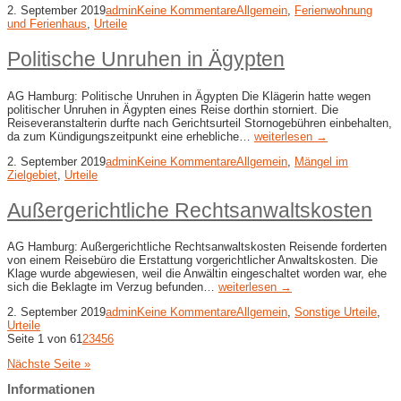
2. September 2019
admin
Keine Kommentare
Allgemein
,
Ferienwohnung
und Ferienhaus
,
Urteile
Politische Unruhen in Ägypten
AG Hamburg: Politische Unruhen in Ägypten Die Klägerin hatte wegen
politischer Unruhen in Ägypten eines Reise dorthin storniert. Die
Reiseveranstalterin durfte nach Gerichtsurteil Stornogebühren einbehalten,
da zum Kündigungszeitpunkt eine erhebliche…
weiterlesen →
2. September 2019
admin
Keine Kommentare
Allgemein
,
Mängel im
Zielgebiet
,
Urteile
Außergerichtliche Rechtsanwaltskosten
AG Hamburg: Außergerichtliche Rechtsanwaltskosten Reisende forderten
von einem Reisebüro die Erstattung vorgerichtlicher Anwaltskosten. Die
Klage wurde abgewiesen, weil die Anwältin eingeschaltet worden war, ehe
sich die Beklagte im Verzug befunden…
weiterlesen →
2. September 2019
admin
Keine Kommentare
Allgemein
,
Sonstige Urteile
,
Urteile
Seite 1 von 6
1
2
3
4
5
6
Nächste Seite »
Informationen