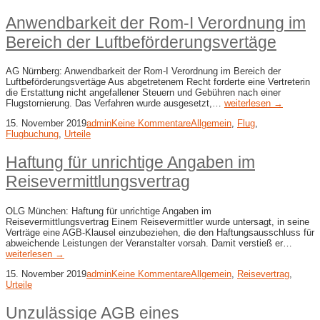
Anwendbarkeit der Rom-I Verordnung im
Bereich der Luftbeförderungsvertäge
AG Nürnberg: Anwendbarkeit der Rom-I Verordnung im Bereich der
Luftbeförderungsvertäge Aus abgetretenem Recht forderte eine Vertreterin
die Erstattung nicht angefallener Steuern und Gebühren nach einer
Flugstornierung. Das Verfahren wurde ausgesetzt,…
weiterlesen →
15. November 2019
admin
Keine Kommentare
Allgemein
,
Flug
,
Flugbuchung
,
Urteile
Haftung für unrichtige Angaben im
Reisevermittlungsvertrag
OLG München: Haftung für unrichtige Angaben im
Reisevermittlungsvertrag Einem Reisevermittler wurde untersagt, in seine
Verträge eine AGB-Klausel einzubeziehen, die den Haftungsausschluss für
abweichende Leistungen der Veranstalter vorsah. Damit verstieß er…
weiterlesen →
15. November 2019
admin
Keine Kommentare
Allgemein
,
Reisevertrag
,
Urteile
Unzulässige AGB eines