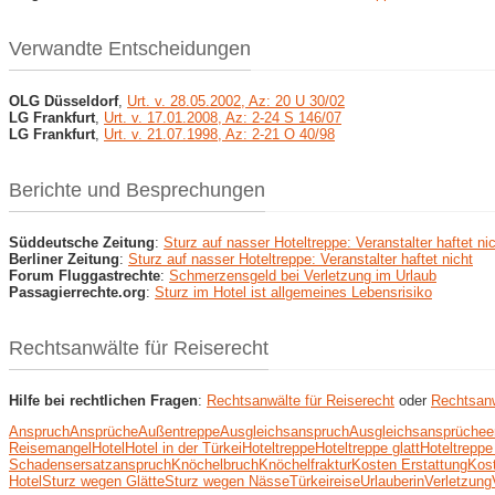
Verwandte Entscheidungen
OLG Düsseldorf
,
Urt. v. 28.05.2002, Az: 20 U 30/02
LG Frankfurt
,
Urt. v. 17.01.2008, Az: 2-24 S 146/07
LG Frankfurt
,
Urt. v. 21.07.1998, Az: 2-21 O 40/98
Berichte und Besprechungen
Süddeutsche Zeitung
:
Sturz auf nasser Hoteltreppe: Veranstalter haftet ni
Berliner Zeitung
:
Sturz auf nasser Hoteltreppe: Veranstalter haftet nicht
Forum Fluggastrechte
:
Schmerzensgeld bei Verletzung im Urlaub
Passagierrechte.org
:
Sturz im Hotel ist allgemeines Lebensrisiko
Rechtsanwälte für Reiserecht
Hilfe bei rechtlichen Fragen
:
Rechtsanwälte für Reiserecht
oder
Rechtsanw
Anspruch
Ansprüche
Außentreppe
Ausgleichsanspruch
Ausgleichsansprüche
e
Reisemangel
Hotel
Hotel in der Türkei
Hoteltreppe
Hoteltreppe glatt
Hoteltreppe
Schadensersatzanspruch
Knöchelbruch
Knöchelfraktur
Kosten Erstattung
Kos
Hotel
Sturz wegen Glätte
Sturz wegen Nässe
Türkeireise
Urlauberin
Verletzung