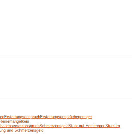
ten
Erstattungsanspruch
Erstattungsansprüche
geringer
r Reisemangel
kein
hadensersatzanspruch
Schmerzensgeld
Sturz auf Hoteltreppe
Sturz im
zung und Schmerzensgeld