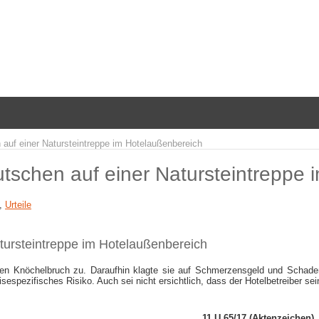
 auf einer Natursteintreppe im Hotelaußenbereich
utschen auf einer Natursteintreppe
,
Urteile
atursteintreppe im Hotelaußenbereich
inen Knöchelbruch zu. Daraufhin klagte sie auf Schmerzensgeld und Schaden
sespezifisches Risiko. Auch sei nicht ersichtlich, dass der Hotelbetreiber sei
11 U 65/17 (Aktenzeichen)