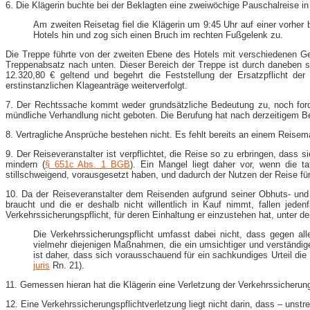
6. Die Klägerin buchte bei der Beklagten eine zweiwöchige Pauschalreise in
Am zweiten Reisetag fiel die Klägerin um 9:45 Uhr auf einer vorher
Hotels hin und zog sich einen Bruch im rechten Fußgelenk zu.
Die Treppe führte von der zweiten Ebene des Hotels mit verschiedenen Ge
Treppenabsatz nach unten. Dieser Bereich der Treppe ist durch daneben 
12.320,80 € geltend und begehrt die Feststellung der Ersatzpflicht de
erstinstanzlichen Klageanträge weiterverfolgt.
7. Der Rechtssache kommt weder grundsätzliche Bedeutung zu, noch forder
mündliche Verhandlung nicht geboten. Die Berufung hat nach derzeitigem Ber
8. Vertragliche Ansprüche bestehen nicht. Es fehlt bereits an einem Reisema
9. Der Reiseveranstalter ist verpflichtet, die Reise so zu erbringen, dass
mindern (
§ 651c Abs. 1 BGB
). Ein Mangel liegt daher vor, wenn die t
stillschweigend, vorausgesetzt haben, und dadurch der Nutzen der Reise für
10. Da der Reiseveranstalter dem Reisenden aufgrund seiner Obhuts- un
braucht und die er deshalb nicht willentlich in Kauf nimmt, fallen jeden
Verkehrssicherungspflicht, für deren Einhaltung er einzustehen hat, unter de
Die Verkehrssicherungspflicht umfasst dabei nicht, dass gegen al
vielmehr diejenigen Maßnahmen, die ein umsichtiger und verständig
ist daher, dass sich vorausschauend für ein sachkundiges Urteil die 
juris
Rn. 21).
11. Gemessen hieran hat die Klägerin eine Verletzung der Verkehrssicherung
12. Eine Verkehrssicherungspflichtverletzung liegt nicht darin, dass – uns