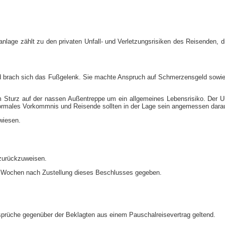
nlage zählt zu den privaten Unfall- und Verletzungsrisiken des Reisenden, die
 und brach sich das Fußgelenk. Sie machte Anspruch auf Schmerzensgeld sowie 
Sturz auf der nassen Außentreppe um ein allgemeines Lebensrisiko. Der Unfa
n normales Vorkommnis und Reisende sollten in der Lage sein angemessen dara
wiesen.
urückzuweisen.
rei Wochen nach Zustellung dieses Beschlusses gegeben.
prüche gegenüber der Beklagten aus einem Pauschalreisevertrag geltend.