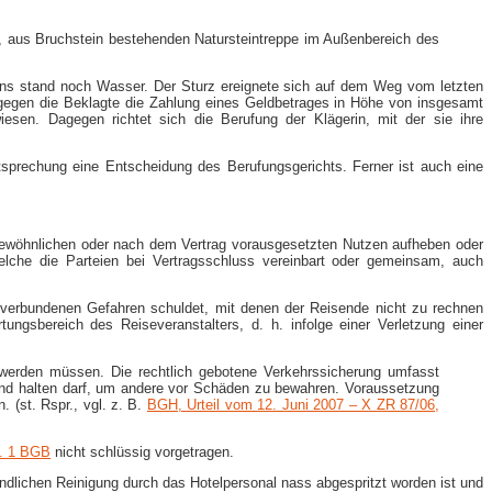
en, aus Bruchstein bestehenden Natursteintreppe im Außenbereich des
eins stand noch Wasser. Der Sturz ereignete sich auf dem Weg vom letzten
gegen die Beklagte die Zahlung eines Geldbetrages in Höhe von insgesamt
esen. Dagegen richtet sich die Berufung der Klägerin, mit der sie ihre
tsprechung eine Entscheidung des Berufungsgerichts. Ferner ist auch eine
dem gewöhnlichen oder nach dem Vertrag vorausgesetzten Nutzen aufheben oder
welche die Parteien bei Vertragsschluss vereinbart oder gemeinsam, auch
verbundenen Gefahren schuldet, mit denen der Reisende nicht zu rechnen
tungsbereich des Reiseveranstalters, d. h. infolge einer Verletzung einer
n werden müssen. Die rechtlich gebotene Verkehrssicherung umfasst
hend halten darf, um andere vor Schäden zu bewahren. Voraussetzung
 (st. Rspr., vgl. z. B.
BGH, Urteil vom 12. Juni 2007 – X ZR 87/06,
s. 1 BGB
nicht schlüssig vorgetragen.
endlichen Reinigung durch das Hotelpersonal nass abgespritzt worden ist und