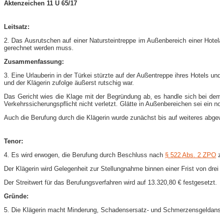
Aktenzeichen 11 U 65/17
Leitsatz:
2. Das Ausrutschen auf einer Natursteintreppe im Außenbereich einer Hotela
gerechnet werden muss.
Zusammenfassung:
3. Eine Urlauberin in der Türkei stürzte auf der Außentreppe ihres Hotels
und der Klägerin zufolge äußerst rutschig war.
Das Gericht wies die Klage mit der Begründung ab, es handle sich bei dem 
Verkehrssicherungspflicht nicht verletzt. Glätte in Außenbereichen sei ei
Auch die Berufung durch die Klägerin wurde zunächst bis auf weiteres abge
Tenor:
4. Es wird erwogen, die Berufung durch Beschluss nach
§ 522 Abs. 2 ZPO
z
Der Klägerin wird Gelegenheit zur Stellungnahme binnen einer Frist von d
Der Streitwert für das Berufungsverfahren wird auf 13.320,80 € festgesetzt.
Gründe:
5. Die Klägerin macht Minderung, Schadensersatz- und Schmerzensgeldans