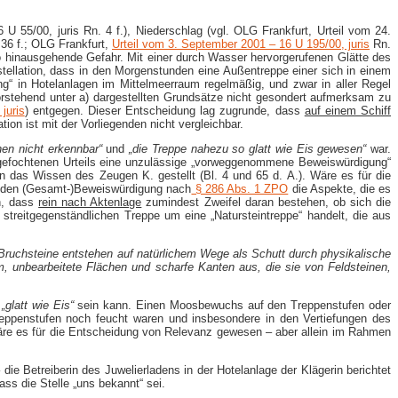
 55/00, juris Rn. 4 f.), Niederschlag (vgl. OLG Frankfurt, Urteil vom 24.
 36 f.; OLG Frankfurt,
Urteil vom 3. September 2001 – 16 U 195/00, juris
Rn.
o hinausgehende Gefahr. Mit einer durch Wasser hervorgerufenen Glätte des
tellation, dass in den Morgenstunden eine Außentreppe einer sich in einem
ng“ in Hotelanlagen im Mittelmeerraum regelmäßig, und zwar in aller Regel
stehend unter a) dargestellten Grundsätze nicht gesondert aufmerksam zu
juris
) entgegen. Dieser Entscheidung lag zugrunde, dass
auf einem Schiff
ion ist mit der Vorliegenden nicht vergleichbar.
en nicht erkennbar“
und
„die Treppe nahezu so glatt wie Eis gewesen“
war.
ngefochtenen Urteils eine unzulässige „vorweggenommene Beweiswürdigung“
n das Wissen des Zeugen K. gestellt (Bl. 4 und 65 d. A.). Wäre es für die
nden (Gesamt-)Beweiswürdigung nach
§ 286 Abs. 1 ZPO
die Aspekte, die es
h, dass
rein nach Aktenlage
zumindest Zweifel daran bestehen, ob sich die
r streitgegenständlichen Treppe um eine „Natursteintreppe“ handelt, die aus
 Bruchsteine entstehen auf natürlichem Wege als Schutt durch physikalische
, unbearbeitete Flächen und scharfe Kanten aus, die sie von Feldsteinen,
n
„glatt wie Eis“
sein kann. Einen Moosbewuchs auf den Treppenstufen oder
Treppenstufen noch feucht waren und insbesondere in den Vertiefungen des
 wäre es für die Entscheidung von Relevanz gewesen – aber allein im Rahmen
die Betreiberin des Juwelierladens in der Hotelanlage der Klägerin berichtet
ss die Stelle „uns bekannt“ sei.