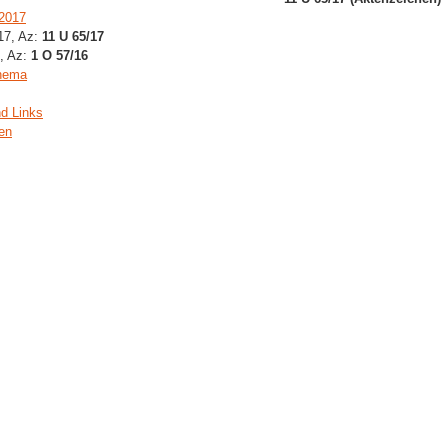
.2017
017, Az:
11 U 65/17
m, Az:
1 O 57/16
Thema
d Links
gen