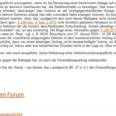
gspflicht auszugehen, wenn es bei Benutzung einer bestimmten Anlage auf ein
e es dennoch unterlassen hat, die Gefahrenstelle zu beseitigen. Das kann 
g erfordert, darzulegen, was konkret an der streitgegenständlichen Anlage
 hiervon Kenntnis erlangt hat oder zumindest hätte erlangen müssen. An einem 
tend machen, dass das Landgericht den nach dieser Maßgabe nicht hinreichen
t. Denn gem.
§ 139 Abs. 4 Satz 1 ZPO
sind rechtlich gebotene Hinweise so f
 Rahmen der die Instanz abschließenden Entscheidung. Soweit allerdings die
fzuheben“
sei, ist das rechtsirrig. Die Rüge eines Verstoßes gegen
§ 139 ZP
wäre (st. Rspr., vgl. z. B. BGH, Beschluss vom 27. Januar 2015 – VI ZB 40/14
nen die vorstehend aufgezeigten Defizite in dem erstinstanzlichen Vortrag 
usführt, dass sie einen derartigen Vortrag
„nicht bewerkstelligen“
könne, ist d
ichtig ist, hierzu aber aus tatsächlichen Gründen nicht in der Lage ist. Dies 
ten, wie zuvor ausgeführt, keine Verletzung einer Verkehrssicherungspflicht vo
gegen die Beklagte hat, ist auch der Feststellungsantrag unbegründet.
at der Senat – wie bereits das Landgericht (Bl. 27 d. A.) den Feststellung
rem Forum
.
ersatzpflichtig