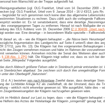
lpersonal kein Warnschild an der Treppe aufgestellt hat.
inigungsarbeiten (vgl. OLG Frankfurt, Urteil vom 14. Dezember 2000 – 16 U
cken (vgl. OLG Frankfurt, Urteil vom 9. Januar 2014 – 16 U 43/13, juris Rn.
) – begründet für sich genommen noch keine über das allgemeine Lebensrisik
bestimmten Situationen zu rechnen. Dazu zählt auch die vorliegende Fallkons
espritzt worden ist. Es ist senatsbekannt, dass eine derartige „Nassreinigu
des vorangegangenen Tages zu entfernen. Hierauf ist nach Maßgabe der vor
scheidung des OLG Koblenz vom 16. Dezember 2009 (
2 U 904/09, zitiert nach 
gt worden war. Eine derartige – in besonderem Maße spezielle – Fallkonstellat
t darauf an, ob – wie die Klägerin behauptet –
„die Nässe beim Heruntergeh
bezügliche Argumentation des Landgerichts auf Seite 4 unten/5 oben des a
 177/11, juris Rn. 13). Die Klägerin hat ihre vorgenannten Behauptungen i
ericht den Zeugen vernehmen müssen und hätte im Rahmen der vorzunehme
t, mit verwerten können. Anmerken möchte der Senat des Weiteren aber auc
es
§ 138 Abs. 1 ZPO
hält. Die Klägerin trägt selbst vor, dass es sich bei de
net-Seite „Wikipedia“ Folgendes ausgeführt:
das durch Abbruch größerer Felsen oder in Steinbruch primär entstanden ist.
 in Steinbrüchen abgebaut. Sie zeichnen sich durch ihre unregelmäßige Form
unter den Oberbegriff „Naturstein“.
. 15 d. A.) bestehen
rein nach Aktenlage
Zweifel daran, dass derartiger Stei
tung der Lichtbilder Anlage K2 als zweifelhaft, ob der Umstand, dass die 
attung – wirklich nicht erkennbar gewesen ist. Wie ausgeführt, hätte dies –
 dem Zeugenbeweisangebot der Klägerin nachzugehen gewesen wäre.
cht im Hinblick darauf zur Last zu legen, dass – wie die Klägerin behauptet – 
Helferin des Arztes der Hotelanlage der Klägerin „sinngemäß“ gesagt hat, da