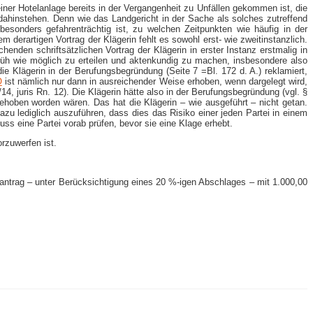
er Hotelanlage bereits in der Vergangenheit zu Unfällen gekommen ist, die
dahinstehen. Denn wie das Landgericht in der Sache als solches zutreffend
 besonders gefahrenträchtig ist, zu welchen Zeitpunkten wie häufig in der
derartigen Vortrag der Klägerin fehlt es sowohl erst- wie zweitinstanzlich.
den schriftsätzlichen Vortrag der Klägerin in erster Instanz erstmalig in
rüh wie möglich zu erteilen und aktenkundig zu machen, insbesondere also
 Klägerin in der Berufungsbegründung (Seite 7 =Bl. 172 d. A.) reklamiert,
O
ist nämlich nur dann in ausreichender Weise erhoben, wenn dargelegt wird,
, juris Rn. 12). Die Klägerin hätte also in der Berufungsbegründung (vgl. §
behoben worden wären. Das hat die Klägerin – wie ausgeführt – nicht getan.
azu lediglich auszuführen, dass dies das Risiko einer jeden Partei in einem
muss eine Partei vorab prüfen, bevor sie eine Klage erhebt.
rzuwerfen ist.
santrag – unter Berücksichtigung eines 20 %-igen Abschlages – mit 1.000,00