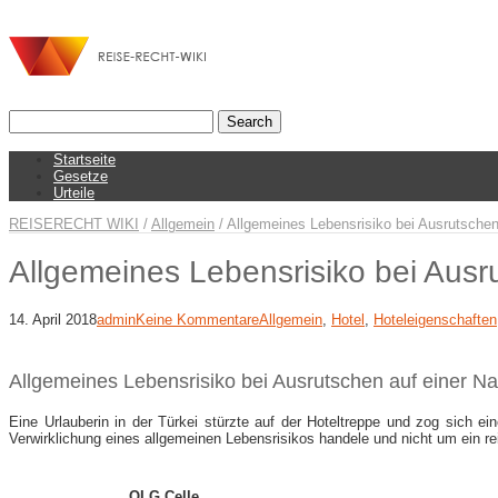
Startseite
Gesetze
Urteile
REISERECHT WIKI
/
Allgemein
/
Allgemeines Lebensrisiko bei Ausrutschen
Allgemeines Lebensrisiko bei Ausr
14. April 2018
admin
Keine Kommentare
Allgemein
,
Hotel
,
Hoteleigenschaften
Allgemeines Lebensrisiko bei Ausrutschen auf einer N
Eine Urlauberin in der Türkei stürzte auf der Hoteltreppe und zog sich e
Verwirklichung eines allgemeinen Lebensrisikos handele und nicht um ein rei
OLG Celle