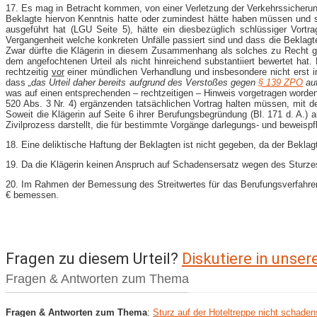
17. Es mag in Betracht kommen, von einer Verletzung der Verkehrssicherun
Beklagte hiervon Kenntnis hatte oder zumindest hätte haben müssen und si
ausgeführt hat (LGU Seite 5), hätte ein diesbezüglich schlüssiger Vortra
Vergangenheit welche konkreten Unfälle passiert sind und dass die Beklagte
Zwar dürfte die Klägerin in diesem Zusammenhang als solches zu Recht gel
dem angefochtenen Urteil als nicht hinreichend substantiiert bewertet ha
rechtzeitig
vor
einer mündlichen Verhandlung und insbesondere nicht erst im
dass
„das Urteil daher bereits aufgrund des Verstoßes gegen
§ 139 ZPO
au
was auf einen entsprechenden – rechtzeitigen – Hinweis vorgetragen worden 
520 Abs. 3 Nr. 4) ergänzenden tatsächlichen Vortrag halten müssen, mit de
Soweit die Klägerin auf Seite 6 ihrer Berufungsbegründung (Bl. 171 d. A.) a
Zivilprozess darstellt, die für bestimmte Vorgänge darlegungs- und beweispfl
18. Eine deliktische Haftung der Beklagten ist nicht gegeben, da der Beklag
19. Da die Klägerin keinen Anspruch auf Schadensersatz wegen des Sturzes 
20. Im Rahmen der Bemessung des Streitwertes für das Berufungsverfahren h
€ bemessen.
Fragen zu diesem Urteil?
Diskutiere in unse
Fragen & Antworten zum Thema
Fragen & Antworten zum Thema
:
Sturz auf der Hoteltreppe nicht schadens