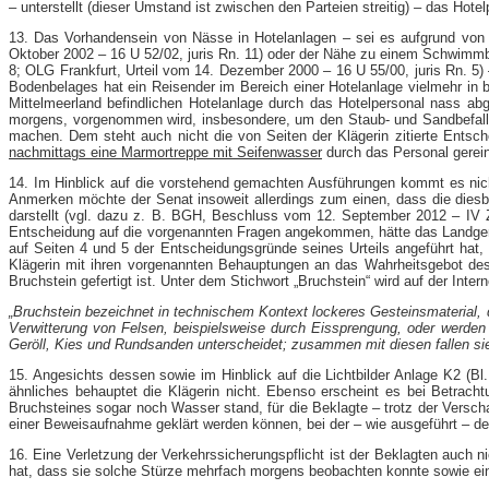
– unterstellt (dieser Umstand ist zwischen den Parteien streitig) – das Hote
13. Das Vorhandensein von Nässe in Hotelanlagen – sei es aufgrund von Re
Oktober 2002 – 16 U 52/02, juris Rn. 11) oder der Nähe zu einem Schwimmbe
8; OLG Frankfurt, Urteil vom 14. Dezember 2000 – 16 U 55/00, juris Rn. 5
Bodenbelages hat ein Reisender im Bereich einer Hotelanlage vielmehr in 
Mittelmeerland befindlichen Hotelanlage durch das Hotelpersonal nass abg
morgens, vorgenommen wird, insbesondere, um den Staub- und Sandbefall 
machen. Dem steht auch nicht die von Seiten der Klägerin zitierte Ent
nachmittags eine Marmortreppe mit Seifenwasser
durch das Personal gereini
14. Im Hinblick auf die vorstehend gemachten Ausführungen kommt es nich
Anmerken möchte der Senat insoweit allerdings zum einen, dass die dies
darstellt (vgl. dazu z. B. BGH, Beschluss vom 12. September 2012 – IV ZR
Entscheidung auf die vorgenannten Fragen angekommen, hätte das Landg
auf Seiten 4 und 5 der Entscheidungsgründe seines Urteils angeführt ha
Klägerin mit ihren vorgenannten Behauptungen an das Wahrheitsgebot d
Bruchstein gefertigt ist. Unter dem Stichwort „Bruchstein“ wird auf der Inter
„Bruchstein bezeichnet in technischem Kontext lockeres Gesteinsmaterial, 
Verwitterung von Felsen, beispielsweise durch Eissprengung, oder werden
Geröll, Kies und Rundsanden unterscheidet; zusammen mit diesen fallen sie 
15. Angesichts dessen sowie im Hinblick auf die Lichtbilder Anlage K2 (Bl
ähnliches behauptet die Klägerin nicht. Ebenso erscheint es bei Betrach
Bruchsteines sogar noch Wasser stand, für die Beklagte – trotz der Versch
einer Beweisaufnahme geklärt werden können, bei der – wie ausgeführt –
16. Eine Verletzung der Verkehrssicherungspflicht ist der Beklagten auch ni
hat, dass sie solche Stürze mehrfach morgens beobachten konnte sowie eine 