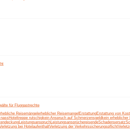
cht
älte für Fluggastrechte
rhebliche Reisemängel
erheblicher Reisemangel
Erstattung
Erstattung von Kos
 nass
Hoteltreppe rutschig
kein Anspruch auf Schmerzensgeld
kein erhebliche
tendeckung
Leistungsanspruch
Leistungsansprüche
reisende
Schadensersatz
Sc
Verletzung bei Hotelaufenthalt
Verletzung der Verkehrssicherungspflicht
Verlet