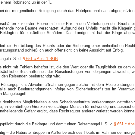
 einem Robinsonclub in der T..
 bei der morgendlichen Reinigung durch das Hotelpersonal nass abgespritzt
schäften zur ersten Ebene mit einer Bar. In den Vertiefungen des Bruchst
stehende hohe Bäume verschattet. Aufgrund des Unfalls macht die Klägerin 
r Beklagten für zukünftige Schäden. Das Landgericht hat die Klage abgewi
t die Fortbildung des Rechts oder die Sicherung einer einheitlichen Rech
atungsstand schließlich auch offensichtlich keine Aussicht auf Erfolg.
ngel i. S. d.
§ 651 c Abs. 1 BGB
.
 sie nicht mit Fehlern behaftet ist, die den Wert oder die Tauglichkeit zu 
atsächliche Beschaffenheit der Reiseleistungen von derjenigen abweicht, 
 den Reisenden beeinträchtigt wird.
d Fürsorgepflicht Abwehrmaßnahmen gegen solche mit dem Reiseleistungen 
falls auch Beeinträchtigungen infolge von Sicherheitsdefiziten im Verantwor
n Mangelbegriff.
le denkbaren Möglichkeiten eines Schadenseintritts Vorkehrungen getroffe
er, in vernünftigen Grenzen vorsichtiger Mensch für notwendig und ausreic
naheliegende Gefahr ergibt, dass Rechtsgüter anderer verletzt werden können.
spflicht durch die Beklagte und damit einen Reisemangel i. S. v.
§ 651 c Ab
treitig – die Natursteintreppe im Außenbereich des Hotels im Rahmen der morg