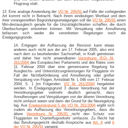
Flugzeug statt.
13. Eine analoge Anwendung der
VO Nr. 295/91
auf Fälle der vorliegenden
Art kommt nicht in Betracht. Nach ihrem eindeutigen Wortlaut und dem
ihrer vorangestellten Begründungserwägungen soll die
VO Nr. 295/91
einen
Min-destausgleich gerade für die Unzuträglichkeiten schaffen, die durch
Überbuchungen entstehen können. Mit Verspätung oder Annullierung
befassen sich weder die verordneten Regelungen noch die
Erwägungsgründe.
14. Entgegen der Auffassung der Revision kann etwas
anderes auch nicht aus der am 17. Februar 2005, also erst
nach dem zu beurteilenden Sachverhalt, in Kraft getretenen
und daher hier nicht anwendbaren
Verordnung (EG) Nr.
261/2004
des Europäischen Parlaments und des Rates vom
11. Februar 2004 über eine gemeinsame Regelung für
Ausgleichs- und Unterstützungsleistungen für Fluggäste im
Fall der Nichtbeförderung und Annullierung oder großer
Verspätung von Flügen, Amtsblatt Nr. L 046 vom 17. Februar
2004, S. 1 (im Folgenden:
VO Nr. 261/2004)
hergeleitet
werden. In Erwägungsgrund 3 dieser Verordnung hat der
Verordnungsgeber vielmehr deutlich gemacht, dass
Annullierungen und Verspätungen von der älteren Verordnung
nicht umfasst waren und darin der Grund für die Neuregelung
lag. Aus
Erwägungsgrund 5 der VO Nr. 261/2004
ergibt sich
zudem als Auffassung des Verordnungsgebers, dass die
ältere
Verordnung Nr. 295/91
nicht den Schutz von
Fluggästen im Charterflugverkehr umfasste. Zu Recht hat
das Berufungsgericht deshalb Ansprüche aus
Art. 4
und
6
der VO Nr. 295/91
verneint.