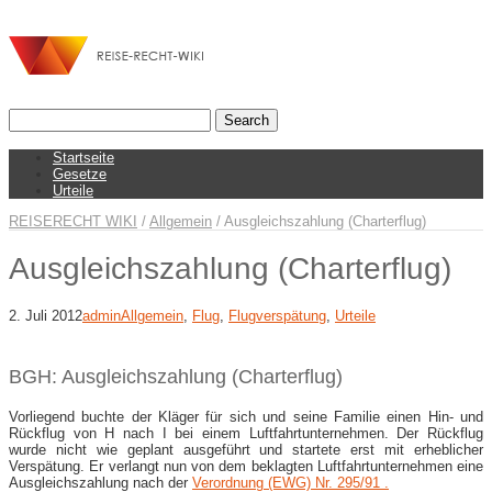
Startseite
Gesetze
Urteile
REISERECHT WIKI
/
Allgemein
/
Ausgleichszahlung (Charterflug)
Ausgleichszahlung (Charterflug)
2. Juli 2012
admin
Allgemein
,
Flug
,
Flugverspätung
,
Urteile
BGH: Ausgleichszahlung (Charterflug)
Vorliegend buchte der Kläger für sich und seine Familie einen Hin- und
Rückflug von H nach I bei einem Luftfahrtunternehmen. Der Rückflug
wurde nicht wie geplant ausgeführt und startete erst mit erheblicher
Verspätung. Er verlangt nun von dem beklagten Luftfahrtunternehmen eine
Ausgleichszahlung nach der
Verordnung (EWG) Nr. 295/91 .