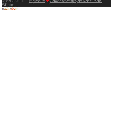
© 1995 - 2019
Impressum
❤
Gemeinschaftsprojekt Reise-Recht-
Wiki.de
nach oben