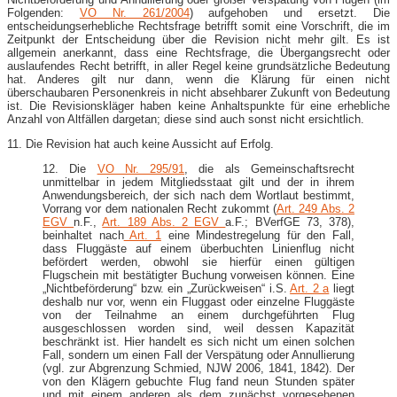
Folgenden:
VO Nr. 261/2004
) aufgehoben und ersetzt. Die
entscheidungserhebliche Rechtsfrage betrifft somit eine Vorschrift, die im
Zeitpunkt der Entscheidung über die Revision nicht mehr gilt. Es ist
allgemein anerkannt, dass eine Rechtsfrage, die Übergangsrecht oder
auslaufendes Recht betrifft, in aller Regel keine grundsätzliche Bedeutung
hat. Anderes gilt nur dann, wenn die Klärung für einen nicht
überschaubaren Personenkreis in nicht absehbarer Zukunft von Bedeutung
ist. Die Revisionskläger haben keine Anhaltspunkte für eine erhebliche
Anzahl von Altfällen dargetan; diese sind auch sonst nicht ersichtlich.
11. Die Revision hat auch keine Aussicht auf Erfolg.
12. Die
VO Nr. 295/91
, die als Gemeinschaftsrecht
unmittelbar in jedem Mitgliedsstaat gilt und der in ihrem
Anwendungsbereich, der sich nach dem Wortlaut bestimmt,
Vorrang vor dem nationalen Recht zukommt (
Art. 249 Abs. 2
EGV
n.F.,
Art. 189 Abs. 2 EGV
a.F.; BVerfGE 73, 378),
beinhaltet nach
Art. 1
eine Mindestregelung für den Fall,
dass Fluggäste auf einem überbuchten Linienflug nicht
befördert werden, obwohl sie hierfür einen gültigen
Flugschein mit bestätigter Buchung vorweisen können. Eine
„Nichtbeförderung“ bzw. ein „Zurückweisen“ i.S.
Art. 2 a
liegt
deshalb nur vor, wenn ein Fluggast oder einzelne Fluggäste
von der Teilnahme an einem durchgeführten Flug
ausgeschlossen worden sind, weil dessen Kapazität
beschränkt ist. Hier handelt es sich nicht um einen solchen
Fall, sondern um einen Fall der Verspätung oder Annullierung
(vgl. zur Abgrenzung Schmied, NJW 2006, 1841, 1842). Der
von den Klägern gebuchte Flug fand neun Stunden später
und mit einem anderen als dem zunächst vorgesehenen