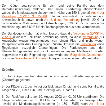
Der Kläger beanspruchte für sich und seine Familie aus dem
Beförderungsvertrag, welcher über einen Charterflug abgeschlossen
wurde, die Mindestausgleichssumme in Höhe von 150 € gemäß
Art. 4 der
Verordnung (EWG) Nr. 295/91,
die er zumindest für entsprechend
anwendbar hielt, sowie nach
Art. 6 dieser Verordnung
jeweils 20 € für
nichtgelieferte Mahlzeiten und Erfrischungen, 200 € für nichterbrachte
Hotelleistung und 5,60 € für ein Telefongespräch aus dem Wartebereich.
Der Bundesgerichtshof hat entschlossen, dass die
Verordnung (EWG) Nr.
295/91 i
n diesem Fall keine Anwendung findet, da diese
Verordnung
nur
Ansprüche wegen Ausschlusses von einem Flug und nicht wegen
Verspätung oder Annullierung regelt. Zudem Umfasst die
Verordnung
keine
Regelungen bezüglich Charterflügen. Die Forderungen aus den
Übernachtungskosten und nicht eingenommennen Mahlzeiten wurden
abgewiesen mit der Begründung, dass weder das
Bürgerliche Gesetzbuch
,
noch das
Warschauer Abkommen
Ausgleichsregelungen dafür enthalten.
Gründe:
4. Die Kläger machen Ansprüche aus einem Luftbeförderungsvertrag
(Charterflug) geltend.
5. Der Kläger zu 1 buchte bei der Beklagten für sich und seine Familie, die
Kläger zu 2-5, einen Hin- und Rückflug von H. nach I.
6. Der Rückflug sollte am 10. August 2002 um 01.00 Uhr stattfinden. Die
Kläger wurden erst um 10.00 Uhr nach H. befördert. Sie beanspruchen
jeweils die Mindestausgleichssumme (je 150,– EUR) nach
Art. 4 der