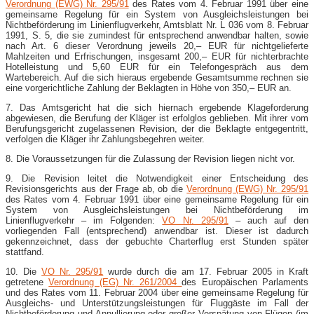
Verordnung (EWG) Nr. 295/91
des Rates vom 4. Februar 1991 über eine
gemeinsame Regelung für ein System von Ausgleichsleistungen bei
Nichtbeförderung im Linienflugverkehr, Amtsblatt Nr. L 036 vom 8. Februar
1991, S. 5, die sie zumindest für entsprechend anwendbar halten, sowie
nach Art. 6 dieser Verordnung jeweils 20,– EUR für nichtgelieferte
Mahlzeiten und Erfrischungen, insgesamt 200,– EUR für nichterbrachte
Hotelleistung und 5,60 EUR für ein Telefongespräch aus dem
Wartebereich. Auf die sich hieraus ergebende Gesamtsumme rechnen sie
eine vorgerichtliche Zahlung der Beklagten in Höhe von 350,– EUR an.
7. Das Amtsgericht hat die sich hiernach ergebende Klageforderung
abgewiesen, die Berufung der Kläger ist erfolglos geblieben. Mit ihrer vom
Berufungsgericht zugelassenen Revision, der die Beklagte entgegentritt,
verfolgen die Kläger ihr Zahlungsbegehren weiter.
8. Die Voraussetzungen für die Zulassung der Revision liegen nicht vor.
9. Die Revision leitet die Notwendigkeit einer Entscheidung des
Revisionsgerichts aus der Frage ab, ob die
Verordnung (EWG) Nr. 295/91
des Rates vom 4. Februar 1991 über eine gemeinsame Regelung für ein
System von Ausgleichsleistungen bei Nichtbeförderung im
Linienflugverkehr – im Folgenden:
VO Nr. 295/91
– auch auf den
vorliegenden Fall (entsprechend) anwendbar ist. Dieser ist dadurch
gekennzeichnet, dass der gebuchte Charterflug erst Stunden später
stattfand.
10. Die
VO Nr. 295/91
wurde durch die am 17. Februar 2005 in Kraft
getretene
Verordnung (EG) Nr. 261/2004
des Europäischen Parlaments
und des Rates vom 11. Februar 2004 über eine gemeinsame Regelung für
Ausgleichs- und Unterstützungsleistungen für Fluggäste im Fall der
Nichtbeförderung und Annullierung oder großer Verspätung von Flügen (im