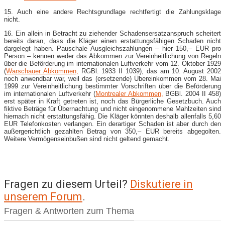
15. Auch eine andere Rechtsgrundlage rechtfertigt die Zahlungsklage
nicht.
16. Ein allein in Betracht zu ziehender Schadensersatzanspruch scheitert
bereits daran, dass die Kläger einen erstattungsfähigen Schaden nicht
dargelegt haben. Pauschale Ausgleichszahlungen – hier 150,– EUR pro
Person – kennen weder das Abkommen zur Vereinheitlichung von Regeln
über die Beförderung im internationalen Luftverkehr vom 12. Oktober 1929
(
Warschauer Abkommen,
RGBl. 1933 II 1039), das am 10. August 2002
noch anwendbar war, weil das (ersetzende) Übereinkommen vom 28. Mai
1999 zur Vereinheitlichung bestimmter Vorschriften über die Beförderung
im internationalen Luftverkehr (
Montrealer Abkommen,
BGBl. 2004 II 458)
erst später in Kraft getreten ist, noch das Bürgerliche Gesetzbuch. Auch
fiktive Beträge für Übernachtung und nicht eingenommene Mahlzeiten sind
hiernach nicht erstattungsfähig. Die Kläger könnten deshalb allenfalls 5,60
EUR Telefonkosten verlangen. Ein derartiger Schaden ist aber durch den
außergerichtlich gezahlten Betrag von 350,– EUR bereits abgegolten.
Weitere Vermögenseinbußen sind nicht geltend gemacht.
Fragen zu diesem Urteil?
Diskutiere in
unserem Forum
.
Fragen & Antworten zum Thema