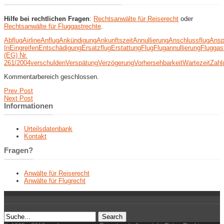
Hilfe bei rechtlichen Fragen
:
Rechtsanwälte für Reiserecht
oder
Rechtsanwälte für Fluggastrechte
.
Abflug
Airline
Anflug
Ankündigung
Ankunftszeit
Annullierung
Anschlussflug
Ansp
In
Eingreifen
Entschädigung
Ersatzflug
Erstattung
Flug
Flugannullierung
Fluggas
(EG) Nr.
261/2004
verschulden
Verspätung
Verzögerung
Vorhersehbarkeit
Wartezeit
Zahl
Kommentarbereich geschlossen.
Prev Post
Next Post
Informationen
Urteilsdatenbank
Kontakt
Fragen?
Anwälte für Reiserecht
Anwälte für Flugrecht