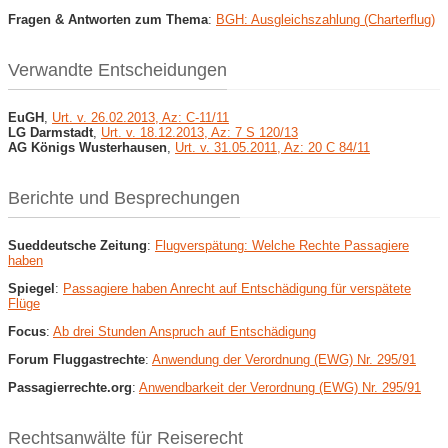
Fragen & Antworten zum Thema
:
BGH: Ausgleichszahlung (Charterflug)
Verwandte Entscheidungen
EuGH
,
Urt. v. 26.02.2013, Az: C-11/11
LG Darmstadt
,
Urt. v. 18.12.2013, Az: 7 S 120/13
AG Königs Wusterhausen
,
Urt. v. 31.05.2011, Az: 20 C 84/11
Berichte und Besprechungen
Sueddeutsche Zeitung
:
Flugverspätung: Welche Rechte Passagiere
haben
Spiegel
:
Passagiere haben Anrecht auf Entschädigung für verspätete
Flüge
Focus
:
Ab drei Stunden Anspruch auf Entschädigung
Forum Fluggastrechte
:
Anwendung der Verordnung (EWG) Nr. 295/91
Passagierrechte.org
:
Anwendbarkeit der Verordnung (EWG) Nr. 295/91
Rechtsanwälte für Reiserecht