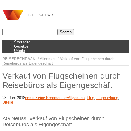
Startseite
Gesetze
Urteile
REISERECHT WIKI
/
Allgemein
/
Verkauf von Flugscheinen durch
Reisebüros als Eigengeschäft
Verkauf von Flugscheinen durch
Reisebüros als Eigengeschäft
23. Juni 2018
admin
Keine Kommentare
Allgemein
,
Flug
,
Flugbuchung
,
Urteile
AG Neuss: Verkauf von Flugscheinen durch
Reisebüros als Eigengeschäft