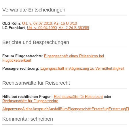
Verwandte Entscheidungen
OLG Köln
,
Urt. v. 07.07.2010, Az: 16 U 3/10
LG Frankfurt
,
Urt. v. 09.04.1990, Az: 2-24 S 369/89
Berichte und Besprechungen
Forum Fluggastrechte
:
Eigengeschäft eines Reisebüros bei
Flugticketverkauf
Passagierrechte.org
:
Eigengeschäft in Abgrenzung zu Vermittlertätigkeit
Rechtsanwälte für Reiserecht
Hilfe bei rechtlichen Fragen
:
Rechtsanwälte für Reiserecht
oder
Rechtsanwälte für Fluggastrechte
Abgrenzung
Airline
Anspruch
Ausfall
Büro
Eigengeschäft
Ersatzflug
Erstattung
F
Kommentar schreiben