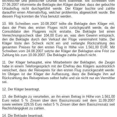
technischer und politischer Gründe nicht stattfinde. Mit Schreiben vom
27.06.2007 informierte die Beklagte den Kläger darüber, dass der gebuchte
Urlaubsflug nicht durchgeführt werde. Der Kläger buchte und zahlte
daraufhin einen Alternativflug, welcher problemlos abgewickelt wurde. Bei
diesem Flug konnten die Visa benutzt werden.
10. Mit Schreiben vom 10.08.2007 teilte die Beklagte dem Kläger mit,
dass der Preis des ersten Fluges nicht zurückgezahlt werde, da der
Consolidator den Flugpreis nicht erstatte. Die Beklagte bot einen
Verrechnungsscheck über 104,00 Euro an, was dem Gewinn entsprach,
den die Beklagte durch den Verkauf der Flüge vereinnahmt hätte. Der
Kläger löste den Scheck nicht ein und verlangte Rückzahlung des
gesamten Preises für den ersten Flug in Höhe von 1.561,00 EUR. Mit
Schreiben vom 24.08.2007 setzte der Kläger der Beklagten eine Frist zur
Zahlung bis zum 10.09.2007. Die Beklagte zahlte jedoch nicht.
11. Der Kläger behauptet, eine Mitarbeiterin der Beklagten, die Zeugin
habe in einem Telefongespräch mit der Ehefrau des Klägers ausdrücklich
versichert, dass der Reisepreis für den ersten Flug zurückgezahlt werde.
Im Übrigen ist der Kläger der Auffassung, dass die Beklagte ihm auf
Rückzahlung des Reisepreises selbst hafte und sie nicht nur ein Vermittler
sei.
12. Der Kläger beantragt,
13. die Beklagte zu verurteilen, an ihn einen Betrag in Höhe von 1.561,00
Euro nebst 5 % Zinsen über dem Basiszinssatz seit dem 11.09.2007
sowie weitere 229,55 Euro nebst 5 % Zinsen über dem Basiszinssatz seit
Rechtshängigkeit zu zahlen.
14. Die Beklagte beantragt,