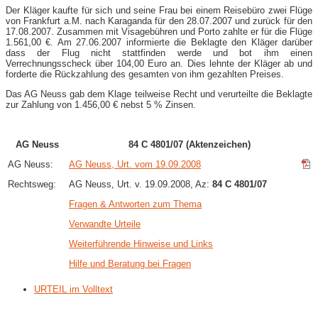
Der Kläger kaufte für sich und seine Frau bei einem Reisebüro zwei Flüge
von Frankfurt a.M. nach Karaganda für den 28.07.2007 und zurück für den
17.08.2007. Zusammen mit Visagebühren und Porto zahlte er für die Flüge
1.561,00 €. Am 27.06.2007 informierte die Beklagte den Kläger darüber
dass der Flug nicht stattfinden werde und bot ihm einen
Verrechnungsscheck über 104,00 Euro an. Dies lehnte der Kläger ab und
forderte die Rückzahlung des gesamten von ihm gezahlten Preises.
Das AG Neuss gab dem Klage teilweise Recht und verurteilte die Beklagte
zur Zahlung von 1.456,00 € nebst 5 % Zinsen.
AG Neuss
84 C 4801/07 (Aktenzeichen)
AG Neuss:
AG Neuss, Urt. vom 19.09.2008
Rechtsweg:
AG Neuss, Urt. v. 19.09.2008, Az:
84 C 4801/07
Fragen & Antworten zum Thema
Verwandte Urteile
Weiterführende Hinweise und Links
Hilfe und Beratung bei Fragen
URTEIL im Volltext