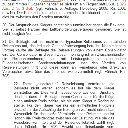
zu bestimmten Flugzeiten handelt es sich um ein Fixgeschäft i.S.d.
§ 323
Abs. 2 Nr. 3 BGB
(vgl. Führich, 5. Auflage, Heidelberg 2005, Rn. 1001
m.w.N.). Der Rücktritt als solcher ist zumindest konkludent erklärt worden,
dies ist zwischen den Parteien unstreitig.
20. Der Anspruch des Klägers richtet sich unmittelbar gegen die Beklagte.
Sie ist selbst Partner des Luftbeförderungsvertrages geworden. Sie ist
nicht lediglich Vermittler.
21. Die Beklagte trat hier nicht in der typischen Rolle eines vermittelnden
Reisebüros auf, das lediglich Geschäftsbesorgung betreibt. Nach eigenem
Vortrag kaufte die Beklagte die Reiseleistungen von einem Consolidator
ein. Der Consolidator in diesem Zusammenhang ist ein Zwischenhändler,
ein Reiseunternehmen, das mit Leistungsträgern insbesondere
Fluggesellschaften Sondervereinbarungen über den Vertrieb von
Reiseleistungen trifft und diese dann an Reisebüros oder direkt an
Verbraucher, etwa über das Internet, weitervermittelt (vgl. Führich, Rn.
708).
22. Diese „eingekaufte“ Reiseleistung vermittelte die
Beklagte nicht weiter, sondern es bot sie dem Kläger
unmittelbar an. Dies wird insbesondere aus dem Umstand
deutlich, dass die Beklagte ihrem Consolidator für die Flüge
einen anderen Preis zahlte, als sie dem Kläger in Rechnung
stellte. Für den Kläger war nur ein einheitlicher Flugpreis
ersichtlich, der Aufschlag der Beklagten war nicht erkennbar.
Wesentlich für das bloße Vermitteln einer Reiseleistung ist
jedoch die Preisidentität zwischen der Leistung, wie sie das
Reisebüro vermittelt und der Reisende letztlich zahlt (vgl.
dazu Führich, Rn. 708). Erwirbt der Reisekunde vom