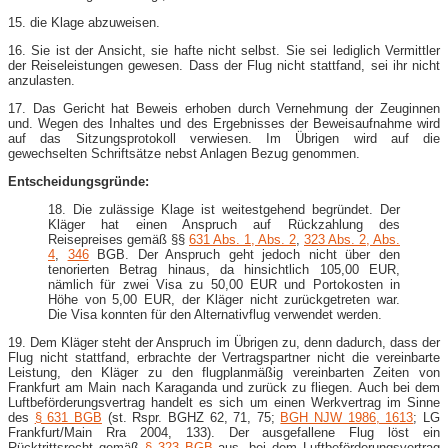
15. die Klage abzuweisen.
16. Sie ist der Ansicht, sie hafte nicht selbst. Sie sei lediglich Vermittler
der Reiseleistungen gewesen. Dass der Flug nicht stattfand, sei ihr nicht
anzulasten.
17. Das Gericht hat Beweis erhoben durch Vernehmung der Zeuginnen
und. Wegen des Inhaltes und des Ergebnisses der Beweisaufnahme wird
auf das Sitzungsprotokoll verwiesen. Im Übrigen wird auf die
gewechselten Schriftsätze nebst Anlagen Bezug genommen.
Entscheidungsgründe:
18. Die zulässige Klage ist weitestgehend begründet. Der
Kläger hat einen Anspruch auf Rückzahlung des
Reisepreises gemäß §§
631 Abs. 1, Abs. 2
,
323 Abs. 2, Abs.
4
,
346
BGB. Der Anspruch geht jedoch nicht über den
tenorierten Betrag hinaus, da hinsichtlich 105,00 EUR,
nämlich für zwei Visa zu 50,00 EUR und Portokosten in
Höhe von 5,00 EUR, der Kläger nicht zurückgetreten war.
Die Visa konnten für den Alternativflug verwendet werden.
19. Dem Kläger steht der Anspruch im Übrigen zu, denn dadurch, dass der
Flug nicht stattfand, erbrachte der Vertragspartner nicht die vereinbarte
Leistung, den Kläger zu den flugplanmäßig vereinbarten Zeiten von
Frankfurt am Main nach Karaganda und zurück zu fliegen. Auch bei dem
Luftbeförderungsvertrag handelt es sich um einen Werkvertrag im Sinne
des
§ 631 BGB
(st. Rspr. BGHZ 62, 71, 75;
BGH NJW 1986, 1613
; LG
Frankfurt/Main Rra 2004, 133). Der ausgefallene Flug löst ein
Rücktrittsrecht gemäß
§ 323 BGB
aus, bei dem Luftbeförderungsvertrag