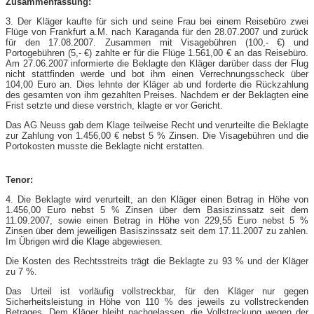
Zusammenfassung:
3. Der Kläger kaufte für sich und seine Frau bei einem Reisebüro zwei
Flüge von Frankfurt a.M. nach Karaganda für den 28.07.2007 und zurück
für den 17.08.2007. Zusammen mit Visagebühren (100,- €) und
Portogebühren (5,- €) zahlte er für die Flüge 1.561,00 € an das Reisebüro.
Am 27.06.2007 informierte die Beklagte den Kläger darüber dass der Flug
nicht stattfinden werde und bot ihm einen Verrechnungsscheck über
104,00 Euro an. Dies lehnte der Kläger ab und forderte die Rückzahlung
des gesamten von ihm gezahlten Preises. Nachdem er der Beklagten eine
Frist setzte und diese verstrich, klagte er vor Gericht.
Das AG Neuss gab dem Klage teilweise Recht und verurteilte die Beklagte
zur Zahlung von 1.456,00 € nebst 5 % Zinsen. Die Visagebühren und die
Portokosten musste die Beklagte nicht erstatten.
Tenor:
4. Die Beklagte wird verurteilt, an den Kläger einen Betrag in Höhe von
1.456,00 Euro nebst 5 % Zinsen über dem Basiszinssatz seit dem
11.09.2007, sowie einen Betrag in Höhe von 229,55 Euro nebst 5 %
Zinsen über dem jeweiligen Basiszinssatz seit dem 17.11.2007 zu zahlen.
Im Übrigen wird die Klage abgewiesen.
Die Kosten des Rechtsstreits trägt die Beklagte zu 93 % und der Kläger
zu 7 %.
Das Urteil ist vorläufig vollstreckbar, für den Kläger nur gegen
Sicherheitsleistung in Höhe von 110 % des jeweils zu vollstreckenden
Betrages. Dem Kläger bleibt nachgelassen, die Vollstreckung wegen der