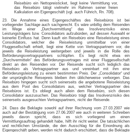
Reisebüro ein Nettopreisticket, liegt keine Vermittlung vor,
das Reisebüro tätigt vielmehr im Rahmen seiner freien
Kalkulation ein Eigengeschäft (vgl. auch Führich, Rn. 708).
23. Die Annahme eines Eigengeschäftes des Reisebüros ist bei
vorliegender Sachlage auch sachgerecht. Es wäre unbillig dem Reisenden
im Wege einer „Durchvermittlung“ das Insolvenzrisiko eines
Leistungsträgers bzw. Consolidators aufzubürden, auf dessen Auswahl er
keinerlei Einfluss hat. Denn kauft ein Reisebüro eine Reiseleistung eines
Consolidators, welcher die Reiseleistung unmittelbar von einer
Fluggesellschaft erhielt, liegt eine Kette von Vertragspartnern vor, die
jeweils die Reiseleistung weitergeben und jeweils in die Rolle des
Beförderungsvertragspartners schlüpfen. Es liegt nicht etwa ein
„Durchvermitteln“ des Beförderungsvertrages mit einer Fluggesellschaft
direkt an den Reisenden vor. Der Reisende sucht sich lediglich das
Reisebüro als Vertragspartner aus und vereinbart mit ihm eine
Beförderungsleistung zu einem bestimmten Preis. Der „Consolidator“ und
der ursprüngliche Reisepreis bleiben ihm üblicherweise verborgen. Das
Reisebüro hingegen sucht sich seinerseits die angebotene Reiseleistung
aus dem Pool des Consolidators aus, welcher Vertragspartner des
Reisebüros ist. Es obliegt auch allein dem Reisebüro, sich diesen
Consolidator auszusuchen. Das Reisebüro trägt das Insolvenzrisiko des
seinerseits ausgesuchten Vertragspartners, nicht der Reisende.
24. Dass die Beklagte sowohl auf ihrer Rechnung vom 27.03.2007 wie
auch auf der Bestätigung vom 27.06.2007 wie auch in weiteren Schreiben
jeweils davon spricht, dass es sich vorliegend um einen
Vermittlungsauftrag gehandelt habe, hilft ihr nicht weiter. Die tatsächlichen
und rechtlichen Umstände, die den Ausschlag für die Einordnung als
Eigengeschäft geben, werden nicht dadurch erschüttert, dass die Beklagte