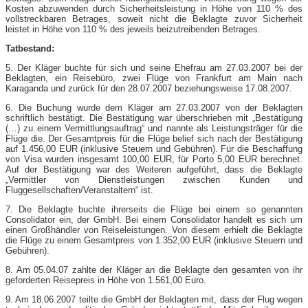
Kosten abzuwenden durch Sicherheitsleistung in Höhe von 110 % des
vollstreckbaren Betrages, soweit nicht die Beklagte zuvor Sicherheit
leistet in Höhe von 110 % des jeweils beizutreibenden Betrages.
Tatbestand:
5. Der Kläger buchte für sich und seine Ehefrau am 27.03.2007 bei der
Beklagten, ein Reisebüro, zwei Flüge von Frankfurt am Main nach
Karaganda und zurück für den 28.07.2007 beziehungsweise 17.08.2007.
6. Die Buchung wurde dem Kläger am 27.03.2007 von der Beklagten
schriftlich bestätigt. Die Bestätigung war überschrieben mit „Bestätigung
(…) zu einem Vermittlungsauftrag“ und nannte als Leistungsträger für die
Flüge die. Der Gesamtpreis für die Flüge belief sich nach der Bestätigung
auf 1.456,00 EUR (inklusive Steuern und Gebühren). Für die Beschaffung
von Visa wurden insgesamt 100,00 EUR, für Porto 5,00 EUR berechnet.
Auf der Bestätigung war des Weiteren aufgeführt, dass die Beklagte
„Vermittler von Dienstleistungen zwischen Kunden und
Fluggesellschaften/Veranstaltern“ ist.
7. Die Beklagte buchte ihrerseits die Flüge bei einem so genannten
Consolidator ein, der GmbH. Bei einem Consolidator handelt es sich um
einen Großhändler von Reiseleistungen. Von diesem erhielt die Beklagte
die Flüge zu einem Gesamtpreis von 1.352,00 EUR (inklusive Steuern und
Gebühren).
8. Am 05.04.07 zahlte der Kläger an die Beklagte den gesamten von ihr
geforderten Reisepreis in Höhe von 1.561,00 Euro.
9. Am 18.06.2007 teilte die GmbH der Beklagten mit, dass der Flug wegen