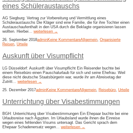
eines Schüleraustauschs
AG Siegburg: Vertrag zur Vorbereitung und Vermittlung eines
Schüleraustauschs Die Kläger sind eine Familie, die für ihre Tochter einen
Austauschaufenthalt in den USA durch die Beklagte organisieren lassen
wollten. Hierbei…
weiterlesen →
26. September 2018
admin
Keine Kommentare
Allgemein
,
Organisierte
Reisen
,
Urteile
Auskunft über Visumpflicht
LG Düsseldorf: Auskunft über Visumpflicht Ein Reisender buchte bei
einem Reisebüro einen Pauschalurlaub für sich und seine Ehefrau. Weil
diese nicht deutsche Staatsbürgerin war, wurde ihr am Abreisetag der
Zutritt…
weiterlesen →
25. Dezember 2017
admin
Keine Kommentare
Allgemein
,
Reisebüro
,
Urteile
Unterrichtung über Visabestimmungen
BGH: Unterrichtung über Visabestimmungen Ein Ehepaar buchte bei eine
Urlaubsreise nach Ägypten. Im Urlaubsland wurde ihnen die Einreise
wegen eines fehlenden Visums untersagt. Das Gericht sprach dem
Ehepaar Schadenersatz wegen…
weiterlesen →