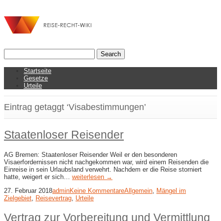
Startseite
Gesetze
Urteile
Eintrag getaggt ‘Visabestimmungen’
Staatenloser Reisender
AG Bremen: Staatenloser Reisender Weil er den besonderen
Visaerfordernissen nicht nachgekommen war, wird einem Reisenden die
Einreise in sein Urlaubsland verwehrt. Nachdem er die Reise storniert
hatte, weigert er sich…
weiterlesen →
27. Februar 2018
admin
Keine Kommentare
Allgemein
,
Mängel im
Zielgebiet
,
Reisevertrag
,
Urteile
Vertrag zur Vorbereitung und Vermittlung