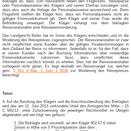
Beklagte an, dass zum Reiseantritt neben den Flugtickets Reisepässe
oder Personalausweise des Klägers und seiner Ehefrau vorzulegen sind,
dass also auch die Vorlage der Personalausweise ausreichend sei. Beim
Flugantritt stellten die Kläger fest, dass ein Personalausweis nicht als
gültiges Einreisedokument gilt. Dem Kläger und seiner Frau wurde die
Beförderung verweigert. Der Kläger verlangt von dem beklagten
Reiseveranstalter eine Reisepreisminderung.
Das Landgericht Berlin hat im Sinne des Klägers entschieden und im die
Minderung des Reisepreises zugesprochen. Der Reiseveranstalter ist zwar
nicht verpflichtet seine Kunden über die gültigen Visabestimmungen in
dem Zielland der Reise zu informieren. Jedenfalls ist er, für den Fall, dass
er seinen Kunden nach der Buchung Informationen über notwendige
Einreisedokumente zukommen lässt, dazu verpflichtet, diese
Informationen sachlich korrekt zu erteilen. Dies hat der Reiseveranstalter
vorliegend nicht getan. Es liegt deshalb ein Reisemangel vor, welcher
gem.
§ 651 d Abs. 1 Satz 1 BGB
zur Minderung des Reisepreises
berechtigt.
Tenor
:
4. Auf die Berufung des Klägers und die Anschlussberufung des Beklagten
wird das am 12. Juni 2013 verkündete Urteil des Amtsgerichts Mitte – 15
C 565/12- unter Zurückweisung der jeweiligen Rechtsmittel im Übrigen
abgeändert und wie folgt neu gefasst:
1. Die Beklagte wird verurteilt, an den Kläger 952,67 € nebst
Zinsen in Höhe von 5 Prozentpunkten über dem