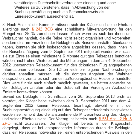
verständigen Durchschnittsverbraucher eindeutig und ohne
Weiteres so zu verstehen, dass in Abweichung von der
Buchungsbestätigung auch ein Personalausweis als
Einreisedokument ausreichend ist.
8. Nach Ansicht der Kammer müssen sich der Kläger und seine Ehefrau
allerdings nach
§ 242 BGB
eine schuldhafte Mitverantwortung für den
Mangel von 25 % zurechnen lassen. Auch wenn es sich bei ihnen um
Verbraucher handelt, die die Reise nicht selbst organisiert und vorbereitet,
sondern dies im Einzelnen der Beklagten als Reiseveranstalter überlassen
haben, konnten sie sich insbesondere angesichts dessen, dass ihnen in
der Reisebestätigung vom 9. September 2011 mitgeteilt worden war, dass
sie zur Einreise einen mindestens 6 Monate gültigen Reisepass benötigen
würden, nicht ohne Weiteres auf die Mitteilungen in dem am 4. September
2012 übersandten Reisedokument für den ticketlosen Flug angegebenen
Informationen verlassen. Sie hätten vielmehr eigene Nachforschungen
darüber anstellen müssen, ob die dortigen Angaben der Wahrheit
entsprachen, zumal es sich um ein außereuropäisches Reiseziel handelte.
Dies wäre für sie auch einfach möglich gewesen, sie hätten entweder bei
der Beklagten anrufen oder die Botschaft der Vereinigten Arabischen
Emirate kontaktieren können.
Soweit die Beklagte mit Schriftsatz vom 26. September 2013 erstmals
vorträgt, der Kläger habe zwischen dem 9. September 2011 und dem 4.
September 2012 keinen Reisepass beantragt, obwohl er mit der
Buchungsbestätigung eindeutig auf das Reisepasserfordernis hingewiesen
worden sei, erhöht das die anzunehmende Mitverantwortung des Klägers
und seiner Ehefrau nicht. Der Vortrag ist bereits nach
§ 531 Abs. 2 Nr. 3
ZPO
nicht zuzulassen. Der Kläger hat bereits in der Klageschrift
dargelegt, dass er bei entsprechender Information durch die Beklagte,
dass ein Reisepass notwendig sei, einen entsprechenden Ausweis in den