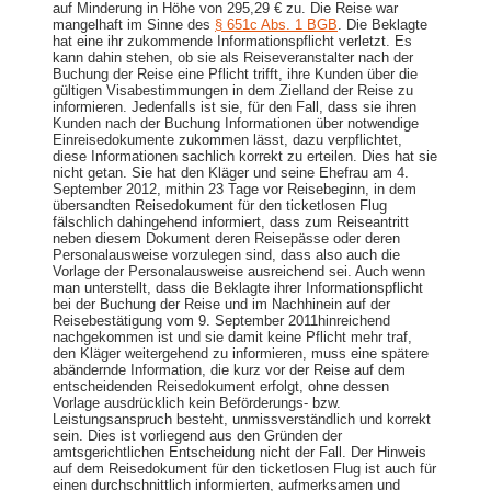
auf Minderung in Höhe von 295,29 € zu. Die Reise war
mangelhaft im Sinne des
§ 651c Abs. 1 BGB
. Die Beklagte
hat eine ihr zukommende Informationspflicht verletzt. Es
kann dahin stehen, ob sie als Reiseveranstalter nach der
Buchung der Reise eine Pflicht trifft, ihre Kunden über die
gültigen Visabestimmungen in dem Zielland der Reise zu
informieren. Jedenfalls ist sie, für den Fall, dass sie ihren
Kunden nach der Buchung Informationen über notwendige
Einreisedokumente zukommen lässt, dazu verpflichtet,
diese Informationen sachlich korrekt zu erteilen. Dies hat sie
nicht getan. Sie hat den Kläger und seine Ehefrau am 4.
September 2012, mithin 23 Tage vor Reisebeginn, in dem
übersandten Reisedokument für den ticketlosen Flug
fälschlich dahingehend informiert, dass zum Reiseantritt
neben diesem Dokument deren Reisepässe oder deren
Personalausweise vorzulegen sind, dass also auch die
Vorlage der Personalausweise ausreichend sei. Auch wenn
man unterstellt, dass die Beklagte ihrer Informationspflicht
bei der Buchung der Reise und im Nachhinein auf der
Reisebestätigung vom 9. September 2011hinreichend
nachgekommen ist und sie damit keine Pflicht mehr traf,
den Kläger weitergehend zu informieren, muss eine spätere
abändernde Information, die kurz vor der Reise auf dem
entscheidenden Reisedokument erfolgt, ohne dessen
Vorlage ausdrücklich kein Beförderungs- bzw.
Leistungsanspruch besteht, unmissverständlich und korrekt
sein. Dies ist vorliegend aus den Gründen der
amtsgerichtlichen Entscheidung nicht der Fall. Der Hinweis
auf dem Reisedokument für den ticketlosen Flug ist auch für
einen durchschnittlich informierten, aufmerksamen und