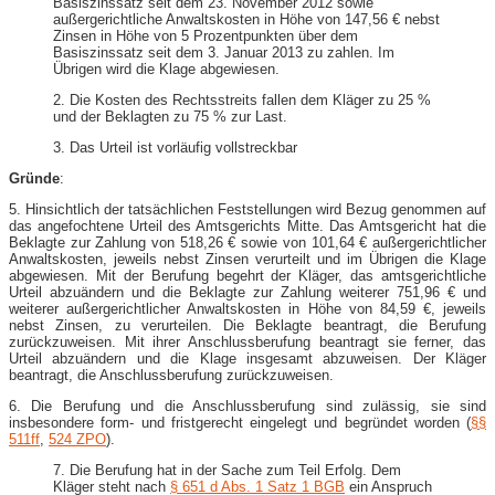
Basiszinssatz seit dem 23. November 2012 sowie
außergerichtliche Anwaltskosten in Höhe von 147,56 € nebst
Zinsen in Höhe von 5 Prozentpunkten über dem
Basiszinssatz seit dem 3. Januar 2013 zu zahlen. Im
Übrigen wird die Klage abgewiesen.
2. Die Kosten des Rechtsstreits fallen dem Kläger zu 25 %
und der Beklagten zu 75 % zur Last.
3. Das Urteil ist vorläufig vollstreckbar
Gründe
:
5. Hinsichtlich der tatsächlichen Feststellungen wird Bezug genommen auf
das angefochtene Urteil des Amtsgerichts Mitte. Das Amtsgericht hat die
Beklagte zur Zahlung von 518,26 € sowie von 101,64 € außergerichtlicher
Anwaltskosten, jeweils nebst Zinsen verurteilt und im Übrigen die Klage
abgewiesen. Mit der Berufung begehrt der Kläger, das amtsgerichtliche
Urteil abzuändern und die Beklagte zur Zahlung weiterer 751,96 € und
weiterer außergerichtlicher Anwaltskosten in Höhe von 84,59 €, jeweils
nebst Zinsen, zu verurteilen. Die Beklagte beantragt, die Berufung
zurückzuweisen. Mit ihrer Anschlussberufung beantragt sie ferner, das
Urteil abzuändern und die Klage insgesamt abzuweisen. Der Kläger
beantragt, die Anschlussberufung zurückzuweisen.
6. Die Berufung und die Anschlussberufung sind zulässig, sie sind
insbesondere form- und fristgerecht eingelegt und begründet worden (
§§
511ff
,
524 ZPO
).
7. Die Berufung hat in der Sache zum Teil Erfolg. Dem
Kläger steht nach
§ 651 d Abs. 1 Satz 1 BGB
ein Anspruch