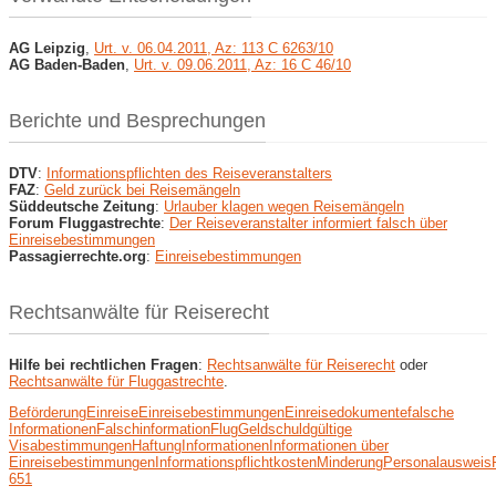
AG Leipzig
,
Urt. v. 06.04.2011, Az: 113 C 6263/10
AG Baden-Baden
,
Urt. v. 09.06.2011, Az: 16 C 46/10
Berichte und Besprechungen
DTV
:
Informationspflichten des Reiseveranstalters
FAZ
:
Geld zurück bei Reisemängeln
Süddeutsche Zeitung
:
Urlauber klagen wegen Reisemängeln
Forum Fluggastrechte
:
Der Reiseveranstalter informiert falsch über
Einreisebestimmungen
Passagierrechte.org
:
Einreisebestimmungen
Rechtsanwälte für Reiserecht
Hilfe bei rechtlichen Fragen
:
Rechtsanwälte für Reiserecht
oder
Rechtsanwälte für Fluggastrechte
.
Beförderung
Einreise
Einreisebestimmungen
Einreisedokumente
falsche
Informationen
Falschinformation
Flug
Geldschuld
gültige
Visabestimmungen
Haftung
Informationen
Informationen über
Einreisebestimmungen
Informationspflicht
kosten
Minderung
Personalausweis
651