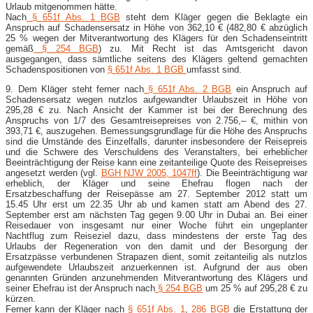
Urlaub mitgenommen hätte.
Nach
§ 651f Abs. 1 BGB
steht dem Kläger gegen die Beklagte ein
Anspruch auf Schadensersatz in Höhe von 362,10 € (482,80 € abzüglich
25 % wegen der Mitverantwortung des Klägers für den Schadenseintritt
gemäß
§ 254 BGB
) zu. Mit Recht ist das Amtsgericht davon
ausgegangen, dass sämtliche seitens des Klägers geltend gemachten
Schadenspositionen von
§ 651f Abs. 1 BGB
umfasst sind.
9. Dem Kläger steht ferner nach
§ 651f Abs. 2 BGB
ein Anspruch auf
Schadensersatz wegen nutzlos aufgewandter Urlaubszeit in Höhe von
295,28 € zu. Nach Ansicht der Kammer ist bei der Berechnung des
Anspruchs von 1/7 des Gesamtreisepreises von 2.756,– €, mithin von
393,71 €, auszugehen. Bemessungsgrundlage für die Höhe des Anspruchs
sind die Umstände des Einzelfalls, darunter insbesondere der Reisepreis
und die Schwere des Verschuldens des Veranstalters, bei erheblicher
Beeinträchtigung der Reise kann eine zeitanteilige Quote des Reisepreises
angesetzt werden (vgl.
BGH NJW 2005, 1047ff
). Die Beeinträchtigung war
erheblich, der Kläger und seine Ehefrau flogen nach der
Ersatzbeschaffung der Reisepässe am 27. September 2012 statt um
15.45 Uhr erst um 22.35 Uhr ab und kamen statt am Abend des 27.
September erst am nächsten Tag gegen 9.00 Uhr in Dubai an. Bei einer
Reisedauer von insgesamt nur einer Woche führt ein ungeplanter
Nachtflug zum Reiseziel dazu, dass mindestens der erste Tag des
Urlaubs der Regeneration von den damit und der Besorgung der
Ersatzpässe verbundenen Strapazen dient, somit zeitanteilig als nutzlos
aufgewendete Urlaubszeit anzuerkennen ist. Aufgrund der aus oben
genannten Gründen anzunehmenden Mitverantwortung des Klägers und
seiner Ehefrau ist der Anspruch nach
§ 254 BGB
um 25 % auf 295,28 € zu
kürzen.
Ferner kann der Kläger nach
§ 651f Abs. 1
,
286 BGB
die Erstattung der