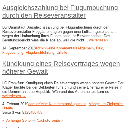
Ausgleichszahlung bei Flugumbuchung
durch den Reiseveranstalter
LG Darmstadt: Ausgleichszahlung bei Flugumbuchung durch den
Reiseveranstalter Fluggäste klagten gegen eine Luftfahrtgesellschaft
wegen der Umbuchung ihres Fluges ohne ihr Einverständnis. Das
Berufungsgericht wies die Klage ab, weil die nicht…
weiterlesen →
14. September 2018
admin
Keine Kommentare
Allgemein
,
Flug
,
Flugbuchung
,
Flugdurchführung
,
Urteile
Kündigung eines Reisevertrages wegen
höherer Gewalt
LG Frankfurt: Kündigung eines Reisevertrages wegen höherer Gewalt Der
Kläger buchte bei der Beklagten für sich und seine Ehefrau eine Reise in
die Dominikanische Republik. Während des Aufenthaltes kam es…
weiterlesen →
4. Februar 2019
admin
Keine Kommentare
Allgemein
,
Mängel im Zielgebiet
,
Urteile
Seite 3 von 9
1
2
3
4
5
6
7
8
9
« Vorherige Seite
—
Nächste Seite »