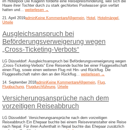
im Hotelpool Die Klägerin forderte eine Reisepreisminderung, weil sich die
Haare ihrer Tochter durch zu stark gechlortes Poolwasser grün verfärt
hatten und…
weiterlesen →
21. April 2019
admin
Keine Kommentare
Allgemein
,
Hotel
,
Hotelmängel
,
Urteile
Ausgleichsanspruch bei
Beförderungsverweigerung wegen
„Cross-​Ticketing-​Verbots“
LG Düsseldorf: Ausgleichsanspruch bei Beförderungsverweigerung wegen
„Cross-​Ticketing-​Verbots“ Eine Reisende buchte bei einer Fluggesellschaft
einen Flug, sowie einen weiteren Flug mit Hin- und Rückflug. Die
Fluggesellschaft nahm den an den Rückflug…
weiterlesen →
14. September 2018
admin
Keine Kommentare
Allgemein
,
Flug
,
Flugbuchung
,
Flugdurchführung
,
Urteile
Versicherungsansprüche nach dem
vorzeitigen Reiseabbruch
LG Düsseldorf: Versicherungsansprüche nach dem vorzeitigen
Reiseabbruch Ein Ehepaar buchte bei einem Reiseveranstalter eine Reise
nach Nepal. Für ihren Aufenthalt in Nepal buchte das Ehepaar zusätzlich