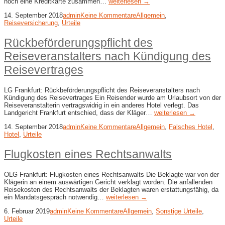
noch eine Kreditkarte zusammen…
weiterlesen →
14. September 2018
admin
Keine Kommentare
Allgemein
,
Reiseversicherung
,
Urteile
Rückbeförderungspflicht des
Reiseveranstalters nach Kündigung des
Reisevertrages
LG Frankfurt: Rückbeförderungspflicht des Reiseveranstalters nach
Kündigung des Reisevertrages Ein Reisender wurde am Urlaubsort von der
Reiseveranstalterin vertragswidrig in ein anderes Hotel verlegt. Das
Landgericht Frankfurt entschied, dass der Kläger…
weiterlesen →
14. September 2018
admin
Keine Kommentare
Allgemein
,
Falsches Hotel
,
Hotel
,
Urteile
Flugkosten eines Rechtsanwalts
OLG Frankfurt: Flugkosten eines Rechtsanwalts Die Beklagte war von der
Klägerin an einem auswärtigen Gericht verklagt worden. Die anfallenden
Reisekosten des Rechtsanwalts der Beklagten waren erstattungsfähig, da
ein Mandatsgespräch notwendig…
weiterlesen →
6. Februar 2019
admin
Keine Kommentare
Allgemein
,
Sonstige Urteile
,
Urteile