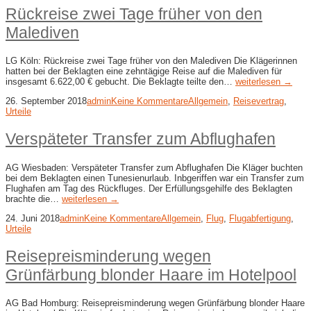
Rückreise zwei Tage früher von den
Malediven
LG Köln: Rückreise zwei Tage früher von den Malediven Die Klägerinnen
hatten bei der Beklagten eine zehntägige Reise auf die Malediven für
insgesamt 6.622,00 € gebucht. Die Beklagte teilte den…
weiterlesen →
26. September 2018
admin
Keine Kommentare
Allgemein
,
Reisevertrag
,
Urteile
Verspäteter Transfer zum Abflughafen
AG Wiesbaden: Verspäteter Transfer zum Abflughafen Die Kläger buchten
bei dem Beklagten einen Tunesienurlaub. Inbgeriffen war ein Transfer zum
Flughafen am Tag des Rückfluges. Der Erfüllungsgehilfe des Beklagten
brachte die…
weiterlesen →
24. Juni 2018
admin
Keine Kommentare
Allgemein
,
Flug
,
Flugabfertigung
,
Urteile
Reisepreisminderung wegen
Grünfärbung blonder Haare im Hotelpool
AG Bad Homburg: Reisepreisminderung wegen Grünfärbung blonder Haare