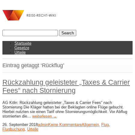
Startseite
Gesetze
Urteile
Eintrag getaggt ‘Rückflug’
Rückzahlung geleisteter „Taxes & Carrier
Fees“ nach Stornierung
AG Köln: Rückzahlung geleisteter „Taxes & Carrier Fees“ nach
Stornierung Die Kläger hatten bei der Beklagten online Flüge gebucht.
Hierbei nutzten sie einen Tarif ohne Stornierungsmöglichkeit. Vor Abflug
stornierten die…
weiterlesen →
26. September 2018
admin
Keine Kommentare
Allgemein
,
Flug
,
Flugbuchung
,
Urteile