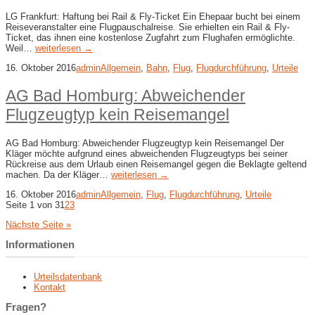
LG Frankfurt: Haftung bei Rail & Fly-Ticket Ein Ehepaar bucht bei einem
Reiseveranstalter eine Flugpauschalreise. Sie erhielten ein Rail & Fly-
Ticket, das ihnen eine kostenlose Zugfahrt zum Flughafen ermöglichte.
Weil…
weiterlesen →
16. Oktober 2016
admin
Allgemein
,
Bahn
,
Flug
,
Flugdurchführung
,
Urteile
AG Bad Homburg: Abweichender
Flugzeugtyp kein Reisemangel
AG Bad Homburg: Abweichender Flugzeugtyp kein Reisemangel Der
Kläger möchte aufgrund eines abweichenden Flugzeugtyps bei seiner
Rückreise aus dem Urlaub einen Reisemangel gegen die Beklagte geltend
machen. Da der Kläger…
weiterlesen →
16. Oktober 2016
admin
Allgemein
,
Flug
,
Flugdurchführung
,
Urteile
Seite 1 von 3
1
2
3
Nächste Seite »
Informationen
Urteilsdatenbank
Kontakt
Fragen?