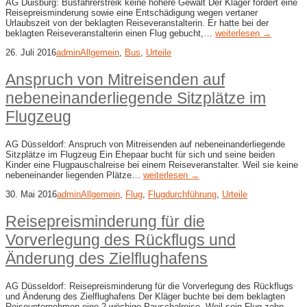
AG Duisburg: Busfahrerstreik keine höhere Gewalt Der Kläger fordert eine
Reisepreisminderung sowie eine Entschädigung wegen vertaner
Urlaubszeit von der beklagten Reiseveranstalterin. Er hatte bei der
beklagten Reiseveranstalterin einen Flug gebucht,…
weiterlesen →
26. Juli 2016
admin
Allgemein
,
Bus
,
Urteile
Anspruch von Mitreisenden auf
nebeneinanderliegende Sitzplätze im
Flugzeug
AG Düsseldorf: Anspruch von Mitreisenden auf nebeneinanderliegende
Sitzplätze im Flugzeug Ein Ehepaar bucht für sich und seine beiden
Kinder eine Flugpauschalreise bei einem Reiseveranstalter. Weil sie keine
nebeneinander liegenden Plätze…
weiterlesen →
30. Mai 2016
admin
Allgemein
,
Flug
,
Flugdurchführung
,
Urteile
Reisepreisminderung für die
Vorverlegung des Rückflugs und
Änderung des Zielflughafens
AG Düsseldorf: Reisepreisminderung für die Vorverlegung des Rückflugs
und Änderung des Zielflughafens Der Kläger buchte bei dem beklagten
Reiseunternehmen eine 2-wöchige Pauschalreise. Weil sein Flug zehn