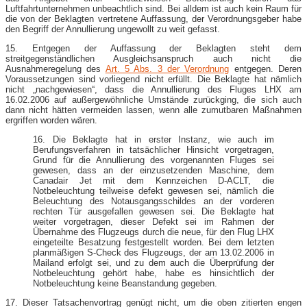
Luftfahrtunternehmen unbeachtlich sind. Bei alldem ist auch kein Raum für
die von der Beklagten vertretene Auffassung, der Verordnungsgeber habe
den Begriff der Annullierung ungewollt zu weit gefasst.
15. Entgegen der Auffassung der Beklagten steht dem
streitgegenständlichen Ausgleichsanspruch auch nicht die
Ausnahmeregelung des
Art. 5 Abs. 3 der Verordnung
entgegen. Deren
Voraussetzungen sind vorliegend nicht erfüllt. Die Beklagte hat nämlich
nicht „nachgewiesen“, dass die Annullierung des Fluges LHX am
16.02.2006 auf außergewöhnliche Umstände zurückging, die sich auch
dann nicht hätten vermeiden lassen, wenn alle zumutbaren Maßnahmen
ergriffen worden wären.
16. Die Beklagte hat in erster Instanz, wie auch im
Berufungsverfahren in tatsächlicher Hinsicht vorgetragen,
Grund für die Annullierung des vorgenannten Fluges sei
gewesen, dass an der einzusetzenden Maschine, dem
Canadair Jet mit dem Kennzeichen D-ACLT, die
Notbeleuchtung teilweise defekt gewesen sei, nämlich die
Beleuchtung des Notausgangsschildes an der vorderen
rechten Tür ausgefallen gewesen sei. Die Beklagte hat
weiter vorgetragen, dieser Defekt sei im Rahmen der
Übernahme des Flugzeugs durch die neue, für den Flug LHX
eingeteilte Besatzung festgestellt worden. Bei dem letzten
planmäßigen S-Check des Flugzeugs, der am 13.02.2006 in
Mailand erfolgt sei, und zu dem auch die Überprüfung der
Notbeleuchtung gehört habe, habe es hinsichtlich der
Notbeleuchtung keine Beanstandung gegeben.
17. Dieser Tatsachenvortrag genügt nicht, um die oben zitierten engen