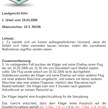
Landgericht Köln
1. Urteil vom 19.03.2008
Aktenzeichen: 10 S 391/06
Leitsatz:
2. Es handelt sich um keinen außergewöhnlichen Umstand, wenn der
Defekt sich hätte vermeiden lassen können, indem alle zumutbaren
Maßnahmen ergriffen worden wären.
Zusammenfassung:
3. Im vorliegenden Fall buchten der Kläger und seine Ehefrau einen Flug,
der am 16.02.2006 um 15.30 Uhr von Düsseldorf nach Madrid starten
sollte. Der Flug wurde jedoch am 16.02.2006 nicht durchgeführt.
Stattdessen wurden der Kläger und seine Ehefrau auf einen anderen Flug
mit einer anderen Maschine umgebucht, und sodann mit dieser anderen
Maschine über eine andere Flugroute, nämlich über Barcelona nach
Madrid befördert. Der Kläger kam erst 4 Stunden nach geplanter
Ankunftszeit an seinem Reiseziel an.
Der Kläger begehrt eine Ausgleichszahlung für die Verspätung.
Das Gericht entschied, dass dem Kläger einen Anspruch auf die
Ausgleichszahlung gemäß
Art. 5 Abs. 1 lit. c)
i.V.m
. Art. 7 Abs. 1 lit. b) der