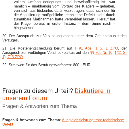
vollem Umfang darlegungs- und beweispflichtig ist, war
nämlich – unabhängig vom Vortrag des Klägers – gehalten,
von sich aus lückenlos dafür vorzutragen, dass sich der für
die Annullierung maßgebliche technische Defekt nicht durch
zumutbare Maßnahmen hätte vermeiden lassen. Hierauf hat
der Kläger bereits in erster Instanz – dem Sinne nach –
hingewiesen.
20. Der Ausspruch zur Verzinsung ergeht unter dem Gesichtspunkt des
Verzuges.
21. Die Kostenentscheidung beruht auf
§ 91 Abs. 1 S. 1 ZPO
, der
Ausspruch zur vorläufigen Vollstreckbarkeit auf den
§§ 708 Nr. 10,
(
711 S.
1
),
713 ZPO
.
22. Streitwert für das Berufungsverfahren: 800.- EUR
Fragen zu diesem Urteil?
Diskutiere in
unserem Forum
.
Fragen & Antworten zum Thema
Fragen & Antworten zum Thema
:
Ausgleichsleistung trotz technischem
Defekt