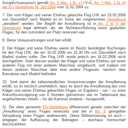
Ausgleichsanspruch gemäß
Art. 5 Abs. 1 lit. c)
i.V.m
. Art. 7 Abs. 1 lit. b)
der EG-Verordnung Nr. 261/2004
vom 11.02.2004 zu.
7. Der vom Kläger und seiner Ehefrau gebuchte Flug LHX am 16.02.2006
von Düsseldorf nach Madrid ist im Sinne der vorgenannten
Verordnung
„annulliert“ worden. Der Begriff der Annullierung ist in
Art. 2 lit. l) der
Verordnung
legal definiert, als die Nichtdurchführung eines geplanten
Fluges, für den zumindest ein Platz reserviert war.
8. Diese Voraussetzungen sind hier erfüllt:
9. Der Kläger und seine Ehefrau waren im Besitz bestätigter Buchungen
für den Flug LHX, der am 16.02.2006 um 15.30 Uhr von Düsseldorf nach
Madrid starten sollte. Der Flug LHX wurde jedoch am 16.02.2006 nicht
durchgeführt. Statt dessen wurden der Kläger und seine Ehefrau auf einen
anderen Flug mit einer anderen Maschine umgebucht, und sodann mit
dieser anderen Maschine über eine andere Flugroute, nämlich über
Barcelona nach Madrid befördert.
10. Sind damit die tatbestandlichen Voraussetzungen der Annullierung
erfüllt, so ist letztlich unerheblich, dass es durch die Annullierung des vom
Kläger und seiner Ehefrau gebuchten Fluges im Ergebnis – nur – zu einer
Ankunftsverzögerung von 4 Stunden gekommen, wie im Tatbestand des
angefochtenen Urteils – für die Kammer bindend – festgestellt.
11. Die oben genannte
EG-Verordnung
differenziert gerade zwischen der
„Annullierung“ eines Fluges einerseits und der in
Art. 6
geregelten
Verspätung eines Fluges andererseits. Diese Differenzierung ist auch –
entgegen der Auffassung der Beklagten – durchaus trennscharf
durchzuführen.