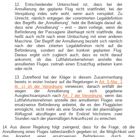
12. Entscheidender Unterschied ist, dass bei der
Annullierung der geplante Flug nicht stattfindet, bei der
Verspätung indes sehr wohl, wenn auch verspätet. Zu
Unrecht, nämlich entgegen der vorerörterten Legaldefinition
des Begriffs der „Annullierung“, hebt die Beklagte darauf ab,
dass eine „Annullierung“ – erst – dann vorliege, wenn die
Beförderung der Passagiere überhaupt nicht stattfinde, das
heißt auch nicht nach einer Umbuchung mit einer anderen
Maschine. Der Begriff der Annullierung bezieht sich nämlich
nach der oben zitierten Legaldefinition nicht auf die
Beförderung, sondern auf den konkret geplanten Flug.
Daraus ergibt sich zugleich auch, dass es nicht darauf
ankommt, ob das Luftfahrtunternehmen anstelle des
annullierten Fluges zeitnah einen Ersatzflug anbieten kann
oder nicht.
13. Zutreffend hat der Kläger in diesem Zusammenhang
bereits in erster Instanz auf die Regelungen in
Art. 5 Abs. 1
lit. c) iii) der Verordnung
verwiesen; danach entfällt der
wegen der Annullierung an sich gegebene
Ausgleichsanspruch nach
Art. 7 der Verordnung
, wenn das
Luftfahrtunternehmen anstelle des annullierten Fluges eine
ersatzweise Beförderung anbietet, die es den Fluggästen
ermöglicht, nicht mehr als eine Stunde vor der planmäßigen
Abflugzeit abzufliegen und ihr Endziel höchstens zwei
Stunden nach der planmäßigen Ankunftszeit zu erreichen.
14. Aus dieser Regelung folgt zwingend, dass für die Frage, ob die
Annullierung eines Fluges tatbestandlich gegeben ist, die Möglichkeit und
das Angebot einer ersatzweisen Beförderung durch das