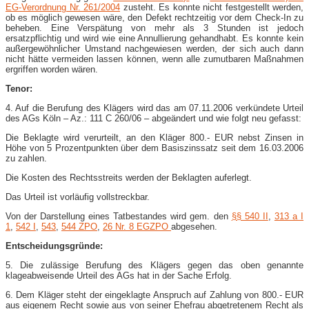
EG-Verordnung Nr. 261/2004
zusteht. Es konnte nicht festgestellt werden,
ob es möglich gewesen wäre, den Defekt rechtzeitig vor dem Check-In zu
beheben. Eine Verspätung von mehr als 3 Stunden ist jedoch
ersatzpflichtig und wird wie eine Annullierung gehandhabt. Es konnte kein
außergewöhnlicher Umstand nachgewiesen werden, der sich auch dann
nicht hätte vermeiden lassen können, wenn alle zumutbaren Maßnahmen
ergriffen worden wären.
Tenor:
4. Auf die Berufung des Klägers wird das am 07.11.2006 verkündete Urteil
des AGs Köln – Az.: 111 C 260/06 – abgeändert und wie folgt neu gefasst:
Die Beklagte wird verurteilt, an den Kläger 800.- EUR nebst Zinsen in
Höhe von 5 Prozentpunkten über dem Basiszinssatz seit dem 16.03.2006
zu zahlen.
Die Kosten des Rechtsstreits werden der Beklagten auferlegt.
Das Urteil ist vorläufig vollstreckbar.
Von der Darstellung eines Tatbestandes wird gem. den
§§ 540 II
,
313 a I
1
,
542 I
,
543
,
544 ZPO
,
26 Nr. 8 EGZPO
abgesehen.
Entscheidungsgründe:
5. Die zulässige Berufung des Klägers gegen das oben genannte
klageabweisende Urteil des AGs hat in der Sache Erfolg.
6. Dem Kläger steht der eingeklagte Anspruch auf Zahlung von 800.- EUR
aus eigenem Recht sowie aus von seiner Ehefrau abgetretenem Recht als