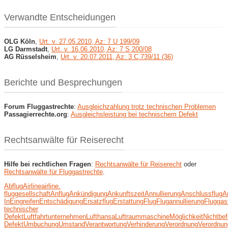
Verwandte Entscheidungen
OLG Köln
,
Urt. v. 27.05.2010, Az: 7 U 199/09
LG Darmstadt
,
Urt. v. 16.06.2010, Az: 7 S 200/08
AG Rüsselsheim
,
Urt. v. 20.07.2011, Az: 3 C 739/11 (36)
Berichte und Besprechungen
Forum Fluggastrechte
:
Ausgleichzahlung trotz technischen Problemen
Passagierrechte.org
:
Ausgleichsleistung bei technischem Defekt
Rechtsanwälte für Reiserecht
Hilfe bei rechtlichen Fragen
:
Rechtsanwälte für Reiserecht
oder
Rechtsanwälte für Fluggastrechte
.
Abflug
Airline
airline.
fluggesellschaft
Anflug
Ankündigung
Ankunftszeit
Annullierung
Anschlussflug
A
In
Eingreifen
Entschädigung
Ersatzflug
Erstattung
Flug
Flugannullierung
Fluggas
technischer
Defekt
Luftfahrtunternehmen
Lufthansa
Luftraum
maschine
Möglichkeit
Nichtbef
Defekt
Umbuchung
Umstand
Verantwortung
Verhinderung
Verordnung
Verordnun