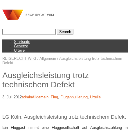
Startseite
Gesetze
Urteile
REISERECHT WIKI
/
Allgemein
/
Ausgleichsleistung trotz technischem
Defekt
Ausgleichsleistung trotz
technischem Defekt
3. Juli 2012
admin
Allgemein
,
Flug
,
Flugannullierung
,
Urteile
LG Köln: Ausgleichsleistung trotz technischem Defekt
Ein Fluggast nimmt eine Fluggesellschaft auf Ausgleichszahlung in