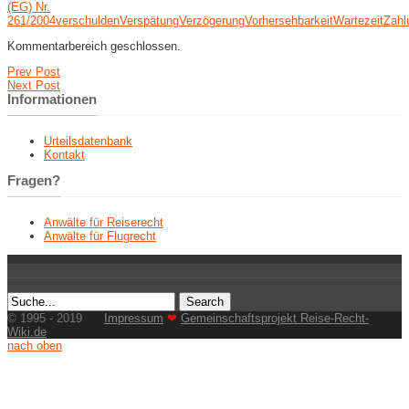
(EG) Nr.
261/2004
verschulden
Verspätung
Verzögerung
Vorhersehbarkeit
Wartezeit
Zahl
Kommentarbereich geschlossen.
Prev Post
Next Post
Informationen
Urteilsdatenbank
Kontakt
Fragen?
Anwälte für Reiserecht
Anwälte für Flugrecht
© 1995 - 2019
Impressum
❤
Gemeinschaftsprojekt Reise-Recht-
Wiki.de
nach oben