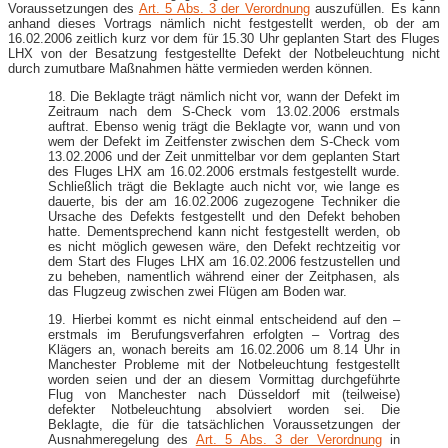
Voraussetzungen des
Art. 5 Abs. 3 der Verordnung
auszufüllen. Es kann
anhand dieses Vortrags nämlich nicht festgestellt werden, ob der am
16.02.2006 zeitlich kurz vor dem für 15.30 Uhr geplanten Start des Fluges
LHX von der Besatzung festgestellte Defekt der Notbeleuchtung nicht
durch zumutbare Maßnahmen hätte vermieden werden können.
18. Die Beklagte trägt nämlich nicht vor, wann der Defekt im
Zeitraum nach dem S-Check vom 13.02.2006 erstmals
auftrat. Ebenso wenig trägt die Beklagte vor, wann und von
wem der Defekt im Zeitfenster zwischen dem S-Check vom
13.02.2006 und der Zeit unmittelbar vor dem geplanten Start
des Fluges LHX am 16.02.2006 erstmals festgestellt wurde.
Schließlich trägt die Beklagte auch nicht vor, wie lange es
dauerte, bis der am 16.02.2006 zugezogene Techniker die
Ursache des Defekts festgestellt und den Defekt behoben
hatte. Dementsprechend kann nicht festgestellt werden, ob
es nicht möglich gewesen wäre, den Defekt rechtzeitig vor
dem Start des Fluges LHX am 16.02.2006 festzustellen und
zu beheben, namentlich während einer der Zeitphasen, als
das Flugzeug zwischen zwei Flügen am Boden war.
19. Hierbei kommt es nicht einmal entscheidend auf den –
erstmals im Berufungsverfahren erfolgten – Vortrag des
Klägers an, wonach bereits am 16.02.2006 um 8.14 Uhr in
Manchester Probleme mit der Notbeleuchtung festgestellt
worden seien und der an diesem Vormittag durchgeführte
Flug von Manchester nach Düsseldorf mit (teilweise)
defekter Notbeleuchtung absolviert worden sei. Die
Beklagte, die für die tatsächlichen Voraussetzungen der
Ausnahmeregelung des
Art. 5 Abs. 3 der Verordnung
in