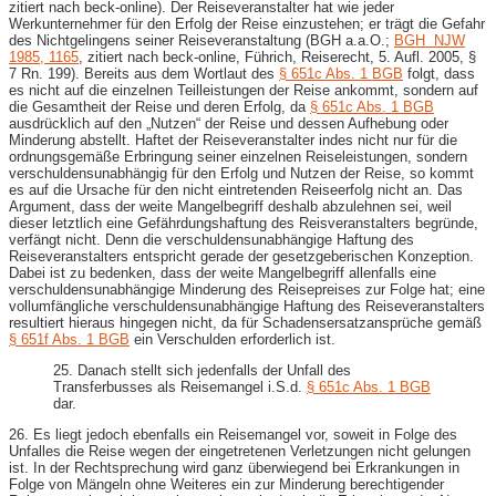
zitiert nach beck-online). Der Reiseveranstalter hat wie jeder
Werkunternehmer für den Erfolg der Reise einzustehen; er trägt die Gefahr
des Nichtgelingens seiner Reiseveranstaltung (BGH a.a.O.;
BGH NJW
1985, 1165
, zitiert nach beck-online, Führich, Reiserecht, 5. Aufl. 2005, §
7 Rn. 199). Bereits aus dem Wortlaut des
§ 651c Abs. 1 BGB
folgt, dass
es nicht auf die einzelnen Teilleistungen der Reise ankommt, sondern auf
die Gesamtheit der Reise und deren Erfolg, da
§ 651c Abs. 1 BGB
ausdrücklich auf den „Nutzen“ der Reise und dessen Aufhebung oder
Minderung abstellt. Haftet der Reiseveranstalter indes nicht nur für die
ordnungsgemäße Erbringung seiner einzelnen Reiseleistungen, sondern
verschuldensunabhängig für den Erfolg und Nutzen der Reise, so kommt
es auf die Ursache für den nicht eintretenden Reiseerfolg nicht an. Das
Argument, dass der weite Mangelbegriff deshalb abzulehnen sei, weil
dieser letztlich eine Gefährdungshaftung des Reisveranstalters begründe,
verfängt nicht. Denn die verschuldensunabhängige Haftung des
Reiseveranstalters entspricht gerade der gesetzgeberischen Konzeption.
Dabei ist zu bedenken, dass der weite Mangelbegriff allenfalls eine
verschuldensunabhängige Minderung des Reisepreises zur Folge hat; eine
vollumfängliche verschuldensunabhängige Haftung des Reiseveranstalters
resultiert hieraus hingegen nicht, da für Schadensersatzansprüche gemäß
§ 651f Abs. 1 BGB
ein Verschulden erforderlich ist.
25. Danach stellt sich jedenfalls der Unfall des
Transferbusses als Reisemangel i.S.d.
§ 651c Abs. 1 BGB
dar.
26. Es liegt jedoch ebenfalls ein Reisemangel vor, soweit in Folge des
Unfalles die Reise wegen der eingetretenen Verletzungen nicht gelungen
ist. In der Rechtsprechung wird ganz überwiegend bei Erkrankungen in
Folge von Mängeln ohne Weiteres ein zur Minderung berechtigender