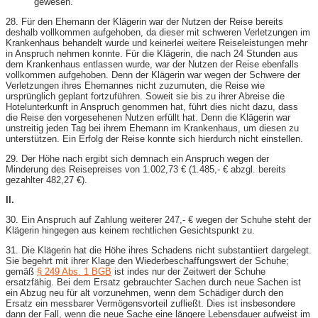
gewesen.
28. Für den Ehemann der Klägerin war der Nutzen der Reise bereits
deshalb vollkommen aufgehoben, da dieser mit schweren Verletzungen im
Krankenhaus behandelt wurde und keinerlei weitere Reiseleistungen mehr
in Anspruch nehmen konnte. Für die Klägerin, die nach 24 Stunden aus
dem Krankenhaus entlassen wurde, war der Nutzen der Reise ebenfalls
vollkommen aufgehoben. Denn der Klägerin war wegen der Schwere der
Verletzungen ihres Ehemannes nicht zuzumuten, die Reise wie
ursprünglich geplant fortzuführen. Soweit sie bis zu ihrer Abreise die
Hotelunterkunft in Anspruch genommen hat, führt dies nicht dazu, dass
die Reise den vorgesehenen Nutzen erfüllt hat. Denn die Klägerin war
unstreitig jeden Tag bei ihrem Ehemann im Krankenhaus, um diesen zu
unterstützen. Ein Erfolg der Reise konnte sich hierdurch nicht einstellen.
29. Der Höhe nach ergibt sich demnach ein Anspruch wegen der
Minderung des Reisepreises von 1.002,73 € (1.485,- € abzgl. bereits
gezahlter 482,27 €).
II.
30. Ein Anspruch auf Zahlung weiterer 247,- € wegen der Schuhe steht der
Klägerin hingegen aus keinem rechtlichen Gesichtspunkt zu.
31. Die Klägerin hat die Höhe ihres Schadens nicht substantiiert dargelegt.
Sie begehrt mit ihrer Klage den Wiederbeschaffungswert der Schuhe;
gemäß
§ 249 Abs. 1 BGB
ist indes nur der Zeitwert der Schuhe
ersatzfähig. Bei dem Ersatz gebrauchter Sachen durch neue Sachen ist
ein Abzug neu für alt vorzunehmen, wenn dem Schädiger durch den
Ersatz ein messbarer Vermögensvorteil zufließt. Dies ist insbesondere
dann der Fall, wenn die neue Sache eine längere Lebensdauer aufweist im