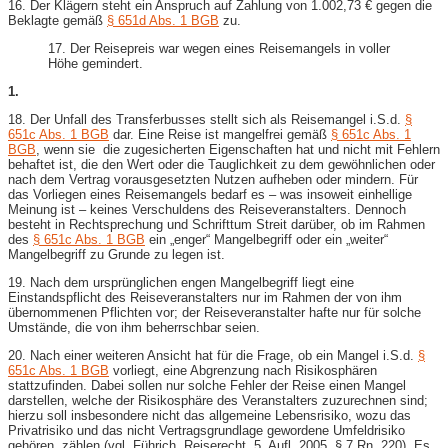
16. Der Klägern steht ein Anspruch auf Zahlung von 1.002,73 € gegen die
Beklagte gemäß
§ 651d Abs. 1 BGB
zu.
17. Der Reisepreis war wegen eines Reisemangels in voller
Höhe gemindert.
1.
18. Der Unfall des Transferbusses stellt sich als Reisemangel i.S.d.
§
651c Abs. 1 BGB
dar. Eine Reise ist mangelfrei gemäß
§ 651c Abs. 1
BGB
, wenn sie die zugesicherten Eigenschaften hat und nicht mit Fehlern
behaftet ist, die den Wert oder die Tauglichkeit zu dem gewöhnlichen oder
nach dem Vertrag vorausgesetzten Nutzen aufheben oder mindern. Für
das Vorliegen eines Reisemangels bedarf es – was insoweit einhellige
Meinung ist – keines Verschuldens des Reiseveranstalters. Dennoch
besteht in Rechtsprechung und Schrifttum Streit darüber, ob im Rahmen
des
§ 651c Abs. 1 BGB
ein „enger“ Mangelbegriff oder ein „weiter“
Mangelbegriff zu Grunde zu legen ist.
19. Nach dem ursprünglichen engen Mangelbegriff liegt eine
Einstandspflicht des Reiseveranstalters nur im Rahmen der von ihm
übernommenen Pflichten vor; der Reiseveranstalter hafte nur für solche
Umstände, die von ihm beherrschbar seien.
20. Nach einer weiteren Ansicht hat für die Frage, ob ein Mangel i.S.d.
§
651c Abs. 1 BGB
vorliegt, eine Abgrenzung nach Risikosphären
stattzufinden. Dabei sollen nur solche Fehler der Reise einen Mangel
darstellen, welche der Risikosphäre des Veranstalters zuzurechnen sind;
hierzu soll insbesondere nicht das allgemeine Lebensrisiko, wozu das
Privatrisiko und das nicht Vertragsgrundlage gewordene Umfeldrisiko
gehören, zählen (vgl. Führich, Reiserecht, 5. Aufl. 2005, § 7 Rn. 220). Es