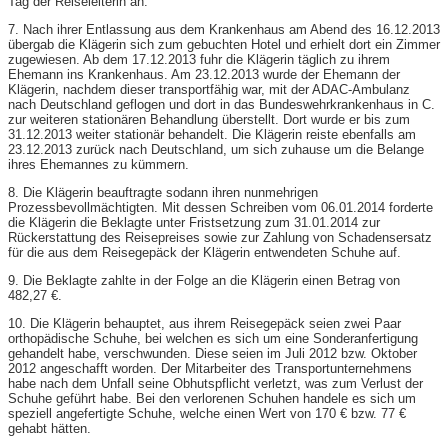
Tag der Reiseleiterin an.
7. Nach ihrer Entlassung aus dem Krankenhaus am Abend des 16.12.2013
übergab die Klägerin sich zum gebuchten Hotel und erhielt dort ein Zimmer
zugewiesen. Ab dem 17.12.2013 fuhr die Klägerin täglich zu ihrem
Ehemann ins Krankenhaus. Am 23.12.2013 wurde der Ehemann der
Klägerin, nachdem dieser transportfähig war, mit der ADAC-Ambulanz
nach Deutschland geflogen und dort in das Bundeswehrkrankenhaus in C.
zur weiteren stationären Behandlung überstellt. Dort wurde er bis zum
31.12.2013 weiter stationär behandelt. Die Klägerin reiste ebenfalls am
23.12.2013 zurück nach Deutschland, um sich zuhause um die Belange
ihres Ehemannes zu kümmern.
8. Die Klägerin beauftragte sodann ihren nunmehrigen
Prozessbevollmächtigten. Mit dessen Schreiben vom 06.01.2014 forderte
die Klägerin die Beklagte unter Fristsetzung zum 31.01.2014 zur
Rückerstattung des Reisepreises sowie zur Zahlung von Schadensersatz
für die aus dem Reisegepäck der Klägerin entwendeten Schuhe auf.
9. Die Beklagte zahlte in der Folge an die Klägerin einen Betrag von
482,27 €.
10. Die Klägerin behauptet, aus ihrem Reisegepäck seien zwei Paar
orthopädische Schuhe, bei welchen es sich um eine Sonderanfertigung
gehandelt habe, verschwunden. Diese seien im Juli 2012 bzw. Oktober
2012 angeschafft worden. Der Mitarbeiter des Transportunternehmens
habe nach dem Unfall seine Obhutspflicht verletzt, was zum Verlust der
Schuhe geführt habe. Bei den verlorenen Schuhen handele es sich um
speziell angefertigte Schuhe, welche einen Wert von 170 € bzw. 77 €
gehabt hätten.