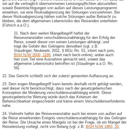
sei auf die vertraglich übernommenen Leistungspflichten abzustellen;
soweit Beeinträchtigungen von außen auf dieses Leistungsprogramm
einwirken, sei eine Risikoabgrenzung der Störungen vorzunehmen. Bei
dieser Risikoabgrenzung hätten solche Störungen außer Betracht zu
bleiben, die dem allgemeinen Lebensrisiko des Reisenden unterfielen
(Führich a.a.O.).
21. Nach dem weiten Mangelbegriff haftet der
Reiseveranstalter verschuldensunabhängig für den Erfolg der
Reise, soweit dieser von seinen Leistungen abhängt, und
trägt die Gefahr des Gelingens derselben (vgl. z.B.
Staudinger, Neubearb. 2011, § 651c Rn. 51, zitiert nach juris,
BGH NJW 2000, 1188
, zitiert nach beck-online), wobei auch
hier zum Teil eine Ausnahme gemacht wird, soweit das
allgemeine Lebensrisiko betroffen ist (Staudinger a.a.O. Rn.
56).
22. Das Gericht schließt sich der zuletzt genannten Auffassung an.
23. Dem engen Mangelbegriff kann bereits deshalb nicht gefolgt werden,
weil dieser nicht berücksichtigt, dass nach der gesetzgeberischen
Konzeption die Minderung verschuldensunabhängig eintritt. Diese
gesetzgeberische Wertung würde durch das Kriterium der
Beherrschbarkeit eingeschränkt und käme einem Verschuldenserfordernis
nahe.
24. Vielmehr haftet der Reiseveranstalter auch bei einem von außen auf
die Reise einwirkenden Ereignis verschuldensunabhängig für das Gelingen
der Reise. Die Ursache eines Mangels ist bei der Frage, ob ein Mangel der
Reiseleistung vorliegt, nicht von Belang (vgl. z.B.
BGH NJW 1983, 33
,