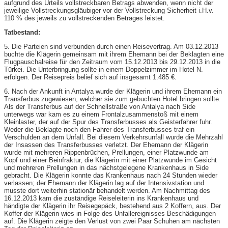
aufgrund des Urteils vollstreckbaren Betrags abwenden, wenn nicht der
jeweilige Vollstreckungsgläubiger vor der Vollstreckung Sicherheit i.H.v.
110 % des jeweils zu vollstreckenden Betrages leistet.
Tatbestand:
5. Die Parteien sind verbunden durch einen Reisevertrag. Am 03.12.2013
buchte die Klägerin gemeinsam mit ihrem Ehemann bei der Beklagten eine
Flugpauschalreise für den Zeitraum vom 15.12.2013 bis 29.12.2013 in die
Türkei. Die Unterbringung sollte in einem Doppelzimmer im Hotel N.
erfolgen. Der Reisepreis belief sich auf insgesamt 1.485 €.
6. Nach der Ankunft in Antalya wurde der Klägerin und ihrem Ehemann ein
Transferbus zugewiesen, welcher sie zum gebuchten Hotel bringen sollte.
Als der Transferbus auf der Schnellstraße von Antalya nach Side
unterwegs war kam es zu einem Frontalzusammenstoß mit einem
Kleinlaster, der auf der Spur des Transferbusses als Geisterfahrer fuhr.
Weder die Beklagte noch den Fahrer des Transferbusses traf ein
Verschulden an dem Unfall. Bei diesem Verkehrsunfall wurde die Mehrzahl
der Insassen des Transferbusses verletzt. Der Ehemann der Klägerin
wurde mit mehreren Rippenbrüchen, Prellungen, einer Platzwunde am
Kopf und einer Beinfraktur, die Klägerin mit einer Platzwunde im Gesicht
und mehreren Prellungen in das nächstgelegene Krankenhaus in Side
gebracht. Die Klägerin konnte das Krankenhaus nach 24 Stunden wieder
verlassen; der Ehemann der Klägerin lag auf der Intensivstation und
musste dort weiterhin stationär behandelt werden. Am Nachmittag des
16.12.2013 kam die zuständige Reiseleiterin ins Krankenhaus und
händigte der Klägerin ihr Reisegepäck, bestehend aus 2 Koffern, aus. Der
Koffer der Klägerin wies in Folge des Unfallereignisses Beschädigungen
auf. Die Klägerin zeigte den Verlust von zwei Paar Schuhen am nächsten