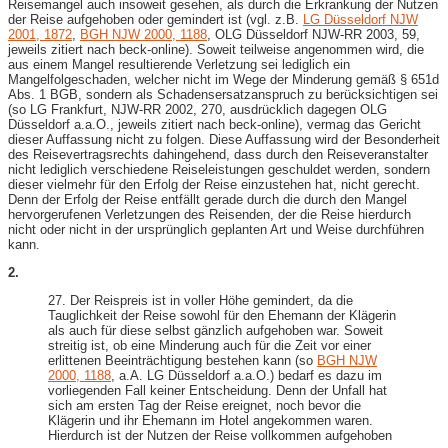
Reisemangel auch insoweit gesehen, als durch die Erkrankung der Nutzen
der Reise aufgehoben oder gemindert ist (vgl. z.B.
LG Düsseldorf NJW
2001, 1872
,
BGH NJW 2000, 1188
, OLG Düsseldorf NJW-RR 2003, 59,
jeweils zitiert nach beck-online). Soweit teilweise angenommen wird, die
aus einem Mangel resultierende Verletzung sei lediglich ein
Mangelfolgeschaden, welcher nicht im Wege der Minderung gemäß § 651d
Abs. 1 BGB, sondern als Schadensersatzanspruch zu berücksichtigen sei
(so LG Frankfurt, NJW-RR 2002, 270, ausdrücklich dagegen OLG
Düsseldorf a.a.O., jeweils zitiert nach beck-online), vermag das Gericht
dieser Auffassung nicht zu folgen. Diese Auffassung wird der Besonderheit
des Reisevertragsrechts dahingehend, dass durch den Reiseveranstalter
nicht lediglich verschiedene Reiseleistungen geschuldet werden, sondern
dieser vielmehr für den Erfolg der Reise einzustehen hat, nicht gerecht.
Denn der Erfolg der Reise entfällt gerade durch die durch den Mangel
hervorgerufenen Verletzungen des Reisenden, der die Reise hierdurch
nicht oder nicht in der ursprünglich geplanten Art und Weise durchführen
kann.
2.
27. Der Reispreis ist in voller Höhe gemindert, da die
Tauglichkeit der Reise sowohl für den Ehemann der Klägerin
als auch für diese selbst gänzlich aufgehoben war. Soweit
streitig ist, ob eine Minderung auch für die Zeit vor einer
erlittenen Beeinträchtigung bestehen kann (so
BGH NJW
2000, 1188
, a.A. LG Düsseldorf a.a.O.) bedarf es dazu im
vorliegenden Fall keiner Entscheidung. Denn der Unfall hat
sich am ersten Tag der Reise ereignet, noch bevor die
Klägerin und ihr Ehemann im Hotel angekommen waren.
Hierdurch ist der Nutzen der Reise vollkommen aufgehoben