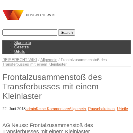
Startseite
Gesetze
Urteile
REISERECHT WIKI
/
Allgemein
/
Frontalzusammenstoß des
Transferbusses mit einem Kleinlaster
Frontalzusammenstoß des
Transferbusses mit einem
Kleinlaster
22. Juni 2018
admin
Keine Kommentare
Allgemein
,
Pauschalreisen
,
Urteile
AG Neuss: Frontalzusammenstoß des
Transferbusses mit einem Kleinlaster