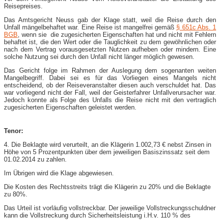
Reisepreises.
Das Amtsgericht Neuss gab der Klage statt, weil die Reise durch den
Unfall mängelbehaftet war. Eine Reise ist mangelfrei gemäß
§ 651c Abs. 1
BGB
, wenn sie die zugesicherten Eigenschaften hat und nicht mit Fehlern
behaftet ist, die den Wert oder die Tauglichkeit zu dem gewöhnlichen oder
nach dem Vertrag vorausgesetzten Nutzen aufheben oder mindern. Eine
solche Nutzung sei durch den Unfall nicht länger möglich gewesen.
Das Gericht folge im Rahmen der Auslegung dem sogenanten weiten
Mangelbegriff. Dabei sei es für das Vorliegen eines Mangels nicht
entscheidend, ob der Reiseveranstalter diesen auch verschuldet hat. Das
war vorliegend nicht der Fall, weil der Geisterfahrer Unfallverursacher war.
Jedoch konnte als Folge des Unfalls die Reise nicht mit den vertraglich
zugesicherten Eigenschaften geleistet werden.
Tenor:
4. Die Beklagte wird verurteilt, an die Klägerin 1.002,73 € nebst Zinsen in
Höhe von 5 Prozentpunkten über dem jeweiligen Basiszinssatz seit dem
01.02.2014 zu zahlen.
Im Übrigen wird die Klage abgewiesen.
Die Kosten des Rechtsstreits trägt die Klägerin zu 20% und die Beklagte
zu 80%.
Das Urteil ist vorläufig vollstreckbar. Der jeweilige Vollstreckungsschuldner
kann die Vollstreckung durch Sicherheitsleistung i.H.v. 110 % des