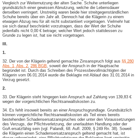
Vergleich zur Weiternutzung der alten Sache. Schuhe unterliegen
grundsätzlich einer gewissen Abnutzung, welche die Lebensdauer
derselben verringert. Unstreitig waren beide hier streitgegenständlichen
Schuhe bereits über ein Jahr alt. Dennoch hat die Klägerin zu einem
etwaigen Abzug neu für alt nicht substantiiert vorgetragen. Vielmehr hat
sie sich darauf beschränkt vorzutragen, dass der Wert der Schuhe
jedenfalls nicht 0,00 € betrage; welcher Wert jedoch stattdessen zu
Grunde zu legen ist, hat sie nicht vorgetragen.
III.
1.
32. Der von der Klägerin geltend gemachte Zinsanspruch folgt aus
§§ 280
Abs. 1, Abs. 2
,
286 BGB
, soweit der Anspruch in der Hauptsache
begründet ist. Durch das Schreiben des Prozessbevollmächtigten der
Klägerin vom 06.01.2014 wurde die Beklagte mit Ablauf des 31.01.2014 in
Verzug gesetzt.
2.
33. Der Klägerin steht hingegen kein Anspruch auf Zahlung von 139,83 €
wegen der vorgerichtlichen Rechtsanwaltskosten zu.
34. Es fehlt insoweit bereits an einer Anspruchsgrundlage. Grundsätzlich
können vorgerichtliche Rechtsanwaltskosten als Teil eines bereits
bestehenden Schadensersatzanspruches oder unter den Voraussetzungen
des Verzugs, der Pflichtverletzung, der unerlaubten Handlung oder der
GoA ersatzfähig sein (vgl. Palandt, 68. Aufl. 2009, § 249 Rn. 38). Soweit
die Klägerin einen Schadensersatzanspruch geltend gemacht hat, ist
dieser unbegründet; eine Pflichtverletzung der Beklagten liegt unstreitig