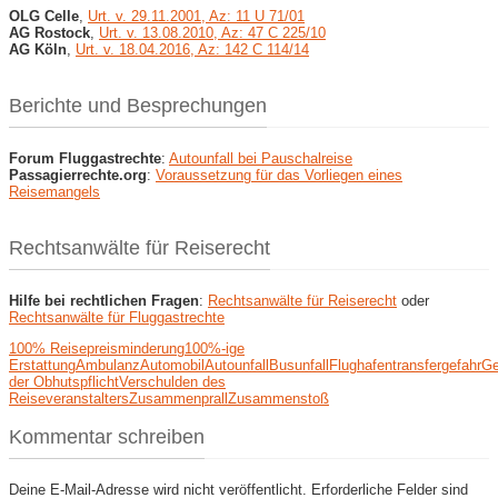
OLG Celle
,
Urt. v. 29.11.2001, Az: 11 U 71/01
AG Rostock
,
Urt. v. 13.08.2010, Az: 47 C 225/10
AG Köln
,
Urt. v. 18.04.2016, Az: 142 C 114/14
Berichte und Besprechungen
Forum Fluggastrechte
:
Autounfall bei Pauschalreise
Passagierrechte.org
:
Voraussetzung für das Vorliegen eines
Reisemangels
Rechtsanwälte für Reiserecht
Hilfe bei rechtlichen Fragen
:
Rechtsanwälte für Reiserecht
oder
Rechtsanwälte für Fluggastrechte
100% Reisepreisminderung
100%-ige
Erstattung
Ambulanz
Automobil
Autounfall
Busunfall
Flughafentransfer
gefahr
Ge
der Obhutspflicht
Verschulden des
Reiseveranstalters
Zusammenprall
Zusammenstoß
Kommentar schreiben
Deine E-Mail-Adresse wird nicht veröffentlicht.
Erforderliche Felder sind