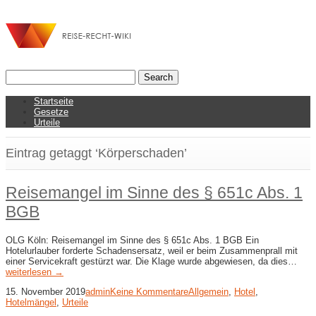
Startseite
Gesetze
Urteile
Eintrag getaggt ‘Körperschaden’
Reisemangel im Sinne des § 651c Abs. 1
BGB
OLG Köln: Reisemangel im Sinne des § 651c Abs. 1 BGB Ein
Hotelurlauber forderte Schadensersatz, weil er beim Zusammenprall mit
einer Servicekraft gestürzt war. Die Klage wurde abgewiesen, da dies…
weiterlesen →
15. November 2019
admin
Keine Kommentare
Allgemein
,
Hotel
,
Hotelmängel
,
Urteile