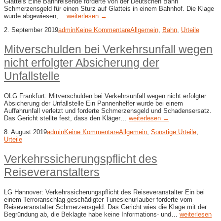
Glatteis Eine Bahnreisende forderte von der Deutschen Bahn
Schmerzensgeld für einen Sturz auf Glatteis in einem Bahnhof. Die Klage
wurde abgewiesen,…
weiterlesen →
2. September 2019
admin
Keine Kommentare
Allgemein
,
Bahn
,
Urteile
Mitverschulden bei Verkehrsunfall wegen
nicht erfolgter Absicherung der
Unfallstelle
OLG Frankfurt: Mitverschulden bei Verkehrsunfall wegen nicht erfolgter
Absicherung der Unfallstelle Ein Pannenhelfer wurde bei einem
Auffahrunfall verletzt und forderte Schmerzensgeld und Schadensersatz.
Das Gericht stellte fest, dass den Kläger…
weiterlesen →
8. August 2019
admin
Keine Kommentare
Allgemein
,
Sonstige Urteile
,
Urteile
Verkehrssicherungspflicht des
Reiseveranstalters
LG Hannover: Verkehrssicherungspflicht des Reiseveranstalter Ein bei
einem Terroranschlag geschädigter Tunesienurlauber forderte vom
Reiseveranstalter Schmerzensgeld. Das Gericht wies die Klage mit der
Begründung ab, die Beklagte habe keine Informations- und…
weiterlesen