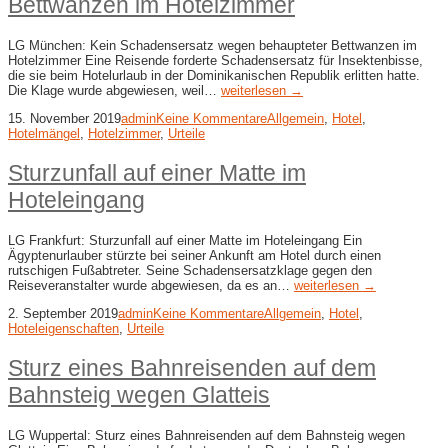
Bettwanzen im Hotelzimmer
LG München: Kein Schadensersatz wegen behaupteter Bettwanzen im
Hotelzimmer Eine Reisende forderte Schadensersatz für Insektenbisse,
die sie beim Hotelurlaub in der Dominikanischen Republik erlitten hatte.
Die Klage wurde abgewiesen, weil…
weiterlesen →
15. November 2019
admin
Keine Kommentare
Allgemein
,
Hotel
,
Hotelmängel
,
Hotelzimmer
,
Urteile
Sturzunfall auf einer Matte im
Hoteleingang
LG Frankfurt: Sturzunfall auf einer Matte im Hoteleingang Ein
Ägyptenurlauber stürzte bei seiner Ankunft am Hotel durch einen
rutschigen Fußabtreter. Seine Schadensersatzklage gegen den
Reiseveranstalter wurde abgewiesen, da es an…
weiterlesen →
2. September 2019
admin
Keine Kommentare
Allgemein
,
Hotel
,
Hoteleigenschaften
,
Urteile
Sturz eines Bahnreisenden auf dem
Bahnsteig wegen Glatteis
LG Wuppertal: Sturz eines Bahnreisenden auf dem Bahnsteig wegen