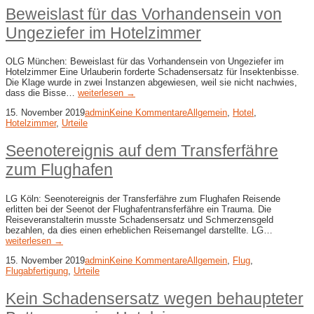
Beweislast für das Vorhandensein von
Ungeziefer im Hotelzimmer
OLG München: Beweislast für das Vorhandensein von Ungeziefer im
Hotelzimmer Eine Urlauberin forderte Schadensersatz für Insektenbisse.
Die Klage wurde in zwei Instanzen abgewiesen, weil sie nicht nachwies,
dass die Bisse…
weiterlesen →
15. November 2019
admin
Keine Kommentare
Allgemein
,
Hotel
,
Hotelzimmer
,
Urteile
Seenotereignis auf dem Transferfähre
zum Flughafen
LG Köln: Seenotereignis der Transferfähre zum Flughafen Reisende
erlitten bei der Seenot der Flughafentransferfähre ein Trauma. Die
Reiseveranstalterin musste Schadensersatz und Schmerzensgeld
bezahlen, da dies einen erheblichen Reisemangel darstellte. LG…
weiterlesen →
15. November 2019
admin
Keine Kommentare
Allgemein
,
Flug
,
Flugabfertigung
,
Urteile
Kein Schadensersatz wegen behaupteter