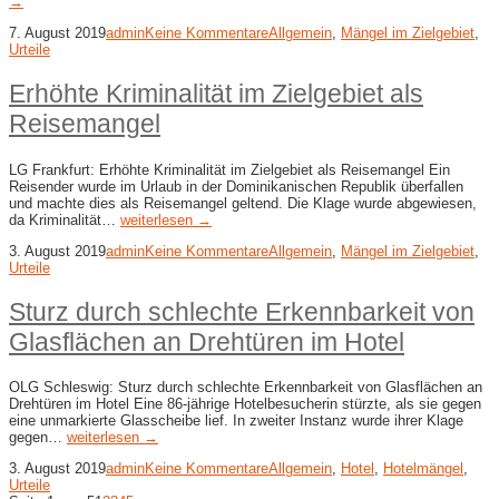
→
7. August 2019
admin
Keine Kommentare
Allgemein
,
Mängel im Zielgebiet
,
Urteile
Erhöhte Kriminalität im Zielgebiet als
Reisemangel
LG Frankfurt: Erhöhte Kriminalität im Zielgebiet als Reisemangel Ein
Reisender wurde im Urlaub in der Dominikanischen Republik überfallen
und machte dies als Reisemangel geltend. Die Klage wurde abgewiesen,
da Kriminalität…
weiterlesen →
3. August 2019
admin
Keine Kommentare
Allgemein
,
Mängel im Zielgebiet
,
Urteile
Sturz durch schlechte Erkennbarkeit von
Glasflächen an Drehtüren im Hotel
OLG Schleswig: Sturz durch schlechte Erkennbarkeit von Glasflächen an
Drehtüren im Hotel Eine 86-jährige Hotelbesucherin stürzte, als sie gegen
eine unmarkierte Glasscheibe lief. In zweiter Instanz wurde ihrer Klage
gegen…
weiterlesen →
3. August 2019
admin
Keine Kommentare
Allgemein
,
Hotel
,
Hotelmängel
,
Urteile