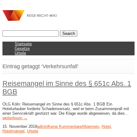
Startseite
Gesetze
Urteile
Eintrag getaggt ‘Verkehrsunfall’
Reisemangel im Sinne des § 651c Abs. 1
BGB
OLG Köln: Reisemangel im Sinne des § 651c Abs. 1 BGB Ein
Hotelurlauber forderte Schadensersatz, weil er beim Zusammenprall mit
einer Servicekraft gestürzt war. Die Klage wurde abgewiesen, da dies…
weiterlesen →
15. November 2019
admin
Keine Kommentare
Allgemein
,
Hotel
,
Hotelmängel
,
Urteile