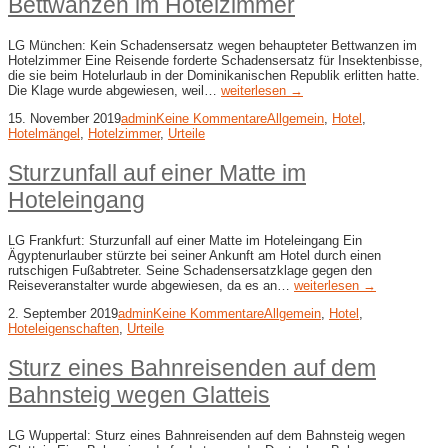
Bettwanzen im Hotelzimmer
LG München: Kein Schadensersatz wegen behaupteter Bettwanzen im
Hotelzimmer Eine Reisende forderte Schadensersatz für Insektenbisse,
die sie beim Hotelurlaub in der Dominikanischen Republik erlitten hatte.
Die Klage wurde abgewiesen, weil…
weiterlesen →
15. November 2019
admin
Keine Kommentare
Allgemein
,
Hotel
,
Hotelmängel
,
Hotelzimmer
,
Urteile
Sturzunfall auf einer Matte im
Hoteleingang
LG Frankfurt: Sturzunfall auf einer Matte im Hoteleingang Ein
Ägyptenurlauber stürzte bei seiner Ankunft am Hotel durch einen
rutschigen Fußabtreter. Seine Schadensersatzklage gegen den
Reiseveranstalter wurde abgewiesen, da es an…
weiterlesen →
2. September 2019
admin
Keine Kommentare
Allgemein
,
Hotel
,
Hoteleigenschaften
,
Urteile
Sturz eines Bahnreisenden auf dem
Bahnsteig wegen Glatteis
LG Wuppertal: Sturz eines Bahnreisenden auf dem Bahnsteig wegen