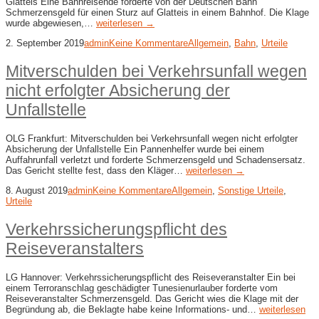
Glatteis Eine Bahnreisende forderte von der Deutschen Bahn
Schmerzensgeld für einen Sturz auf Glatteis in einem Bahnhof. Die Klage
wurde abgewiesen,…
weiterlesen →
2. September 2019
admin
Keine Kommentare
Allgemein
,
Bahn
,
Urteile
Mitverschulden bei Verkehrsunfall wegen
nicht erfolgter Absicherung der
Unfallstelle
OLG Frankfurt: Mitverschulden bei Verkehrsunfall wegen nicht erfolgter
Absicherung der Unfallstelle Ein Pannenhelfer wurde bei einem
Auffahrunfall verletzt und forderte Schmerzensgeld und Schadensersatz.
Das Gericht stellte fest, dass den Kläger…
weiterlesen →
8. August 2019
admin
Keine Kommentare
Allgemein
,
Sonstige Urteile
,
Urteile
Verkehrssicherungspflicht des
Reiseveranstalters
LG Hannover: Verkehrssicherungspflicht des Reiseveranstalter Ein bei
einem Terroranschlag geschädigter Tunesienurlauber forderte vom
Reiseveranstalter Schmerzensgeld. Das Gericht wies die Klage mit der
Begründung ab, die Beklagte habe keine Informations- und…
weiterlesen