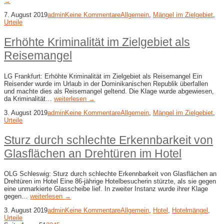
→
7. August 2019
admin
Keine Kommentare
Allgemein
,
Mängel im Zielgebiet
,
Urteile
Erhöhte Kriminalität im Zielgebiet als
Reisemangel
LG Frankfurt: Erhöhte Kriminalität im Zielgebiet als Reisemangel Ein
Reisender wurde im Urlaub in der Dominikanischen Republik überfallen
und machte dies als Reisemangel geltend. Die Klage wurde abgewiesen,
da Kriminalität…
weiterlesen →
3. August 2019
admin
Keine Kommentare
Allgemein
,
Mängel im Zielgebiet
,
Urteile
Sturz durch schlechte Erkennbarkeit von
Glasflächen an Drehtüren im Hotel
OLG Schleswig: Sturz durch schlechte Erkennbarkeit von Glasflächen an
Drehtüren im Hotel Eine 86-jährige Hotelbesucherin stürzte, als sie gegen
eine unmarkierte Glasscheibe lief. In zweiter Instanz wurde ihrer Klage
gegen…
weiterlesen →
3. August 2019
admin
Keine Kommentare
Allgemein
,
Hotel
,
Hotelmängel
,
Urteile