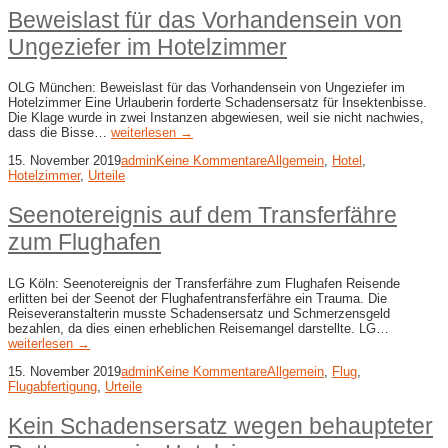
Beweislast für das Vorhandensein von
Ungeziefer im Hotelzimmer
OLG München: Beweislast für das Vorhandensein von Ungeziefer im
Hotelzimmer Eine Urlauberin forderte Schadensersatz für Insektenbisse.
Die Klage wurde in zwei Instanzen abgewiesen, weil sie nicht nachwies,
dass die Bisse…
weiterlesen →
15. November 2019
admin
Keine Kommentare
Allgemein
,
Hotel
,
Hotelzimmer
,
Urteile
Seenotereignis auf dem Transferfähre
zum Flughafen
LG Köln: Seenotereignis der Transferfähre zum Flughafen Reisende
erlitten bei der Seenot der Flughafentransferfähre ein Trauma. Die
Reiseveranstalterin musste Schadensersatz und Schmerzensgeld
bezahlen, da dies einen erheblichen Reisemangel darstellte. LG…
weiterlesen →
15. November 2019
admin
Keine Kommentare
Allgemein
,
Flug
,
Flugabfertigung
,
Urteile
Kein Schadensersatz wegen behaupteter