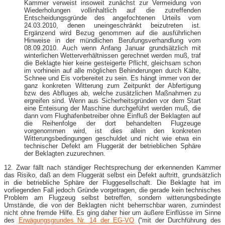
Kammer verweist insoweit zunächst zur Vermeidung von
Wiederholungen vollinhaltlich auf die zutreffenden
Entscheidungsgründe des angefochtenen Urteils vom
24.03.2010, denen uneingeschränkt beizutreten ist.
Ergänzend wird Bezug genommen auf die ausführlichen
Hinweise in der mündlichen Berufungsverhandlung vom
08.09.2010. Auch wenn Anfang Januar grundsätzlich mit
winterlichen Wetterverhältnissen gerechnet werden muß, traf
die Beklagte hier keine gesteigerte Pflicht, gleichsam schon
im vorhinein auf alle möglichen Behinderungen durch Kälte,
Schnee und Eis vorbereitet zu sein. Es hängt immer von der
ganz konkreten Witterung zum Zeitpunkt der Abfertigung
bzw. des Abfluges ab, welche zusätzlichen Maßnahmen zu
ergreifen sind. Wenn aus Sicherheitsgründen vor dem Start
eine Enteisung der Maschine durchgeführt werden muß, die
dann vom Flughafenbetreiber ohne Einfluß der Beklagten auf
die Reihenfolge der dort behandelten Flugzeuge
vorgenommen wird, ist dies allein den konkreten
Witterungsbedingungen geschuldet und nicht wie etwa ein
technischer Defekt am Fluggerät der betrieblichen Sphäre
der Beklagten zuzurechnen.
12. Zwar fällt nach ständiger Rechtsprechung der erkennenden Kammer
das Risiko, daß an dem Fluggerät selbst ein Defekt auftritt, grundsätzlich
in die betriebliche Sphäre der Fluggesellschaft. Die Beklagte hat im
vorliegenden Fall jedoch Gründe vorgetragen, die gerade kein technisches
Problem am Flugzeug selbst betreffen, sondern witterungsbedingte
Umstände, die von der Beklagten nicht beherrschbar waren, zumindest
nicht ohne fremde Hilfe. Es ging daher hier um äußere Einflüsse im Sinne
des
Erwägungsgrundes Nr. 14 der EG-VO
(“mit der Durchführung des