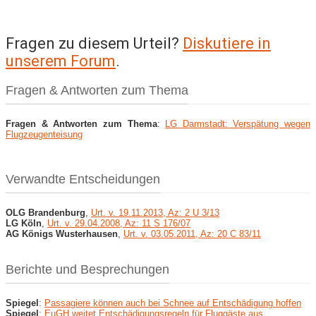
Fragen zu diesem Urteil?
Diskutiere in
unserem Forum
.
Fragen & Antworten zum Thema
Fragen & Antworten zum Thema
:
LG Darmstadt: Verspätung wegen
Flugzeugenteisung
Verwandte Entscheidungen
OLG Brandenburg
,
Urt. v. 19.11.2013, Az: 2 U 3/13
LG Köln
,
Urt. v. 29.04.2008, Az: 11 S 176/07
AG Königs Wusterhausen
,
Urt. v. 03.05.2011, Az: 20 C 83/11
Berichte und Besprechungen
Spiegel
:
Passagiere können auch bei Schnee auf Entschädigung hoffen
Spiegel
:
EuGH weitet Entschädigungsregeln für Fluggäste aus