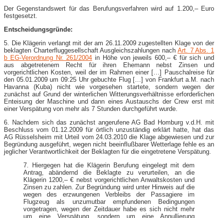
Der Gegenstandswert für das Berufungsverfahren wird auf 1.200,– Euro
festgesetzt.
Entscheidungsgründe:
5. Die Klägerin verlangt mit der am 26.11.2009 zugestellten Klage von der
beklagten Charterfluggesellschaft Ausgleichszahlungen nach
Art. 7 Abs. 1
b EG-Verordnung Nr. 261/2004
in Höhe von jeweils 600,– € für sich und
aus abgetretenem Recht für ihren Ehemann nebst Zinsen und
vorgerichtlichen Kosten, weil der im Rahmen einer […] Pauschalreise für
den 05.01.2009 um 09:25 Uhr gebuchte Flug […] von Frankfurt a.M. nach
Havanna (Kuba) nicht wie vorgesehen startete, sondern wegen der
zunächst auf Grund der winterlichen Witterungsverhältnisse erforderlichen
Enteisung der Maschine und dann eines Austauschs der Crew erst mit
einer Verspätung von mehr als 7 Stunden durchgeführt wurde.
6. Nachdem sich das zunächst angerufene AG Bad Homburg v.d.H. mit
Beschluss vom 01.12.2009 für örtlich unzuständig erklärt hatte, hat das
AG Rüsselsheim mit Urteil vom 24.03.2010 die Klage abgewiesen und zur
Begründung ausgeführt, wegen nicht beeinflußbarer Wetterlage fehle es an
jeglicher Verantwortlichkeit der Beklagten für die eingetretene Verspätung.
7. Hiergegen hat die Klägerin Berufung eingelegt mit dem
Antrag, abändernd die Beklagte zu verurteilen, an die
Klägerin 1200,– € nebst vorgerichtlichen Anwaltskosten und
Zinsen zu zahlen. Zur Begründung wird unter Hinweis auf die
wegen des erzwungenen Verbleibs der Passagiere im
Flugzeug als unzumutbar empfundenen Bedingungen
vorgetragen, wegen der Zeitdauer habe es sich nicht mehr
um eine Verspätung, sondern um eine Annullierung