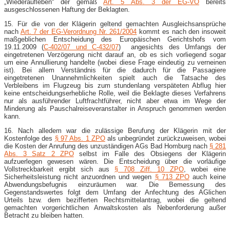
„Wiederaufleben“ der gemäß
Art. 5 Abs. 3 der EG-VO
bereits
ausgeschlossenen Haftung der Beklagten.
15. Für die von der Klägerin geltend gemachten Ausgleichsansprüche
nach
Art. 7 der EG-Verordnung Nr. 261/2004
kommt es nach den insoweit
maßgeblichen Entscheidung des Europäischen Gerichtshofs vom
19.11.2009 (
C-402/07 und C-432/07
) angesichts des Umfangs der
eingetretenen Verzögerung nicht darauf an, ob es sich vorliegend sogar
um eine Annullierung handelte (wobei diese Frage eindeutig zu verneinen
ist). Bei allem Verständnis für die dadurch für die Passagiere
eingetretenen Unannehmlichkeiten spielt auch die Tatsache des
Verbleibens im Flugzeug bis zum stundenlang verspäteten Abflug hier
keine entscheidungserhebliche Rolle, weil die Beklagte dieses Verfahrens
nur als ausführender Luftfrachtführer, nicht aber etwa im Wege der
Minderung als Pauschalreiseveranstalter in Anspruch genommen werden
kann.
16. Nach alledem war die zulässige Berufung der Klägerin mit der
Kostenfolge des
§ 97 Abs. 1 ZPO
als unbegründet zurückzuweisen, wobei
die Kosten der Anrufung des unzuständigen AGs Bad Homburg nach
§ 281
Abs. 3 Satz 2 ZPO
selbst im Falle des Obsiegens der Klägerin
aufzuerlegen gewesen wären. Die Entscheidung über die vorläufige
Vollstreckbarkeit ergibt sich aus
§ 708 Ziff. 10 ZPO
, wobei eine
Sicherheitsleistung nicht anzuordnen und wegen
§ 713 ZPO
auch keine
Abwendungsbefugnis einzuräumen war. Die Bemessung des
Gegenstandswertes folgt dem Umfang der Anfechtung des AGlichen
Urteils bzw. dem bezifferten Rechtsmittelantrag, wobei die geltend
gemachten vorgerichtlichen Anwaltskosten als Nebenforderung außer
Betracht zu bleiben hatten.