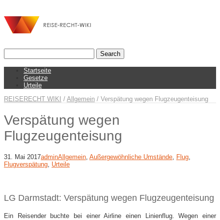
Startseite
Gesetze
Urteile
REISERECHT WIKI
/
Allgemein
/
Verspätung wegen Flugzeugenteisung
Verspätung wegen
Flugzeugenteisung
31. Mai 2017
admin
Allgemein
,
Außergewöhnliche Umstände
,
Flug
,
Flugverspätung
,
Urteile
LG Darmstadt: Verspätung wegen Flugzeugenteisung
Ein Reisender buchte bei einer Airline einen Linienflug. Wegen einer