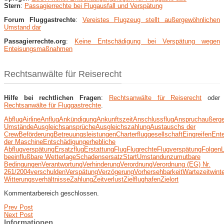
Stern
:
Passagierrechte bei Flugausfall und Verspätung
Forum Fluggastrechte
:
Vereistes Flugzeug stellt außergewöhnlichen
Umstand dar
Passagierrechte.org
:
Keine Entschädigung bei Verspätung wegen
Enteisungsmaßnahmen
Rechtsanwälte für Reiserecht
Hilfe bei rechtlichen Fragen
:
Rechtsanwälte für Reiserecht
oder
Rechtsanwälte für Fluggastrechte
.
Abflug
Airline
Anflug
Ankündigung
Ankunftszeit
Anschlussflug
Anspruch
außerg
Umstände
Ausgleichsansprüche
Ausgleichszahlung
Austauschs der
Crew
Beförderung
Betreuungsleistungen
Charterfluggesellschaft
Eingreifen
Ent
der Maschine
Entschädigung
erhebliche
Abflugverspätung
Ersatzflug
Erstattung
Flug
Flugrechte
Flugverspätung
Folgen
beeinflußbare Wetterlage
Schadensersatz
Start
Umstand
unzumutbare
Bedingungen
Verantwortung
Verhinderung
Verordnung
Verordnung (EG) Nr.
261/2004
verschulden
Verspätung
Verzögerung
Vorhersehbarkeit
Wartezeit
winte
Witterungsverhältnisse
Zahlung
Zeitverlust
Zielflughafen
Zielort
Kommentarbereich geschlossen.
Prev Post
Next Post
Informationen