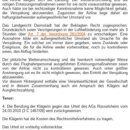
nötigen Enteisungsmaßnahmen seien für sie nicht voraussehbar gewesen.
Auch hätte sie bei rechtzeitiger Kenntnisnahme keine Möglichkeit gehabt,
die Verspätung abzuwenden. Zugunsten der Airline liege daher ein
haftungsbefreiender außergewöhnlicher Umstand vor.
Das Landgericht Darmstadt hat der Beklagten Recht zugesprochen.
Grundsätzlich seien Verzögerungen in der Luftbeförderung von mehr als 3
Stunden über
Art. 7 der Verordnung 261/2004
zu entschädigen. Eine
Ausnahme bilde ein außergewöhnlicher Umstand als Ursache für die
Verspätung. Ein solcher sei immer dann gegeben, wenn Zustände oder
Ereignisse, die für die Airline weder vorhersehbar, noch zu kontrollieren
seien, den Abflug hinderten.
Der plötzliche Wetterumschwung und die hierdurch notwendiger Weise
durch das Flughafenpersonal ausgeführten Enteisungsmaßnahmen seien
von der Airline nicht zu kontrollieren gewesen. Auch unter größter
Anstrengung sei es ihr nicht möglich gewesen, den Eintritt der Verspätung
abzuwenden.
Vor diesem Hintergrund entfalle eine Verantwortlichkeit der Gesellschaft
und in diesem Zusammenhang auch ein Anspruch des Klägers auf
Ausgleichszahlung.
Tenor:
4. Die Berufung der Klägerin gegen das Urteil des AGs Rüsselsheim vom
24.03.2010 (3 C 1467/09) wird zurückgewiesen.
Die Klägerin hat die Kosten des Rechtsmittelverfahrens zu tragen.
Das Urteil ist vorläufig vollstreckbar.