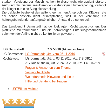
starken Vereisung der Maschine, konnte diese nicht wie geplant starten.
Aufgrund der hieraus resultierenden 9-stündigen Flugverspätung, verlangt
der Kläger nun eine Ausgleichszahlung.
Die Beklagte bestreitet den geltend gemachten Anspruch des Klägers. Sie
sei schon deshalb nicht ersatzpflichtig, weil in der Vereisung ein
haftungsbefreiender außergewöhnlicher Umstand zu sehen sei.
Das Landgericht Darmstadt hat der Beklagten Recht zugesprochen. Der
plötzliche Wetterumbruch und die notwendigen Enteisungsmaßnahmen
seien von der Airline nicht zu kontrollieren gewesen.
LG Darmstadt
7 S 58/10 (Aktenzeichen)
LG Darmstadt:
LG Darmstadt, Urt. vom 03.11.2010
Rechtsweg:
LG Darmstadt, Urt. v. 03.11.2010, Az:
7 S 58/10
AG Rüsselsheim, Urt. v. 24.03.2010, Az:
3 C 1467/09
Fragen & Antworten zum Thema
Verwandte Urteile
Weiterführende Hinweise und Links
Hilfe und Beratung bei Fragen
URTEIL im Volltext