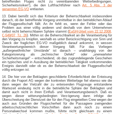
betreffenden Fluges nicht zu vereinbarenden Wetterbedingungen,
Sicherheitsrisiken“), die den Luftfrachtführer nach
Art. 5 Abs. 3 der
genannten EG-VO
entlasten.
13. Dabei bemißt sich das Kriterium der Beherrschbarkeit insbesondere
danach, ob der betreffende Vorgang unmittelbar in den betrieblichen Ablauf
der Fluggesellschaft fällt. An ihr fehlt es, wenn der Fehler oder das
Problem aus einer völlig anderen und deshalb von dem Unternehmen
selbst nicht beherrschbaren Sphäre stammt (
EuGH-Urteil vom 22.12.2008,
C-549/07, Tz. 26
). Mithin ist die Beherrschbarkeit an die Verantwortung für
den Vorgang zu knüpfen, weshalb es unter Berücksichtigung von Sinn und
Zweck der fraglichen EG-VO maßgeblich darauf ankommt, in wessen
Verantwortungsbereich dieser Vorgang fällt. Für das Vorliegen
„außergewöhnlicher Umstände“ ist danach – unabhängig von der
Kategorisierung als „technischer Defekt“ oder „unerwarteter
Sicherheitsmangel“ – entscheidend, ob das zugrundeliegende Geschehen
ein typisches und in Ausübung der betrieblichen Tätigkeit vorkommendes
Ereignis darstellt oder ob es der Beherrschbarkeit der Fluggesellschaft
völlig entzogen ist.
14. Die hier von der Beklagten geschilderte Erforderlichkeit der Enteisung
durch die Fraport AG wegen der konkreten Wetterlage fiel ebenso wie die
dann wegen der Vielzahl der zu enteisenden Flugzeuge entstandene
Wartezeit eindeutig nicht in die betriebliche Sphäre der Beklagten und
damit auch nicht in ihren Einfluß- und Verantwortungsbereich. Daß es
wegen dieser witterungsbedingten Verzögerung dann infolge der
Überschreitung der Dienstzeit der für den Flug eingeteilten Crew wegen der
auch aus Gründen der Flugsicherheit für die Passagiere zwingenden
arbeitsschutzrechtlichen Vorschriften dann auch noch zu einem
Personalwechsel kommen mußte, führte nicht gleichsam zu einem