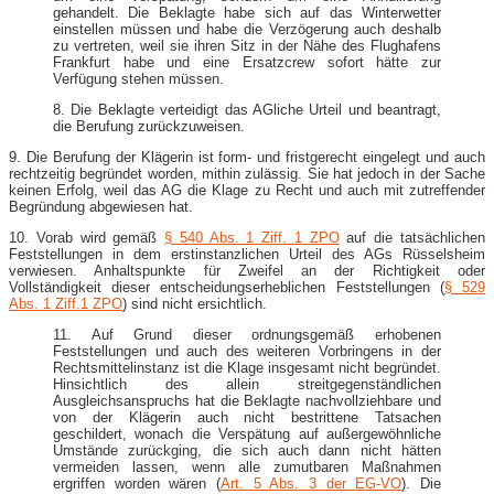
gehandelt. Die Beklagte habe sich auf das Winterwetter
einstellen müssen und habe die Verzögerung auch deshalb
zu vertreten, weil sie ihren Sitz in der Nähe des Flughafens
Frankfurt habe und eine Ersatzcrew sofort hätte zur
Verfügung stehen müssen.
8. Die Beklagte verteidigt das AGliche Urteil und beantragt,
die Berufung zurückzuweisen.
9. Die Berufung der Klägerin ist form- und fristgerecht eingelegt und auch
rechtzeitig begründet worden, mithin zulässig. Sie hat jedoch in der Sache
keinen Erfolg, weil das AG die Klage zu Recht und auch mit zutreffender
Begründung abgewiesen hat.
10. Vorab wird gemäß
§ 540 Abs. 1 Ziff. 1 ZPO
auf die tatsächlichen
Feststellungen in dem erstinstanzlichen Urteil des AGs Rüsselsheim
verwiesen. Anhaltspunkte für Zweifel an der Richtigkeit oder
Vollständigkeit dieser entscheidungserheblichen Feststellungen (
§ 529
Abs. 1 Ziff.1 ZPO
) sind nicht ersichtlich.
11. Auf Grund dieser ordnungsgemäß erhobenen
Feststellungen und auch des weiteren Vorbringens in der
Rechtsmittelinstanz ist die Klage insgesamt nicht begründet.
Hinsichtlich des allein streitgegenständlichen
Ausgleichsanspruchs hat die Beklagte nachvollziehbare und
von der Klägerin auch nicht bestrittene Tatsachen
geschildert, wonach die Verspätung auf außergewöhnliche
Umstände zurückging, die sich auch dann nicht hätten
vermeiden lassen, wenn alle zumutbaren Maßnahmen
ergriffen worden wären (
Art. 5 Abs. 3 der EG-VO
). Die