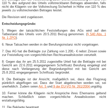
110 % des aufgrund des Urteils vollstreckbaren Betrages abwenden, falls
nicht die Klägerin vor der Vollstreckung Sicherheit in Höhe von 110 % des
jeweils zu vollstreckenden Betrages leistet.
Die Revision wird zugelassen.
Entscheidungsgründe:
5. Wegen der tatsächlichen Feststellungen des AGs wird auf den
Tatbestand des Urteils vom 20.5.2011 Bezug genommen. (
§ 540 Abs. 1
Nr. 1 ZPO
).
6. Neue Tatsachen werden in der Berufungsinstanz nicht vorgetragen.
7. Das AG hat die Beklagte zur Zahlung von 1.200,- € nebst Zinsen sowie
zur Freistellung von vorgerichtlichen Rechtsanwaltskosten verurteilt.
8. Gegen das ihr am 25.5.2011 zugestellte Urteil hat die Beklagte mit bei
Gericht am 22.6.2011 eingegangenem Schriftsatz Berufung eingelegt und
diese nach Verlängerung der Begründungsfrist mit bei Gericht am
25.8.2011 eingegangenem Schriftsatz begründet.
9. Die Beklagte ist der Ansicht, maßgeblich sei, dass das Flugzeug
pünktlich abgeflogen sei. Dass der Start abgebrochen worden sei, sei
unerheblich. Zudem seien
Art. 5
und
9 der EU-VO Nr. 261/2004
ungültig.
10. Ferner könne die Klägerin nicht Ansprüche ihres Ehemanns geltend
machen. Schließlich seien vorgerichtliche Anwaltskosten nicht
erstattungsfähig.
11. Die Beklagte beantragt,