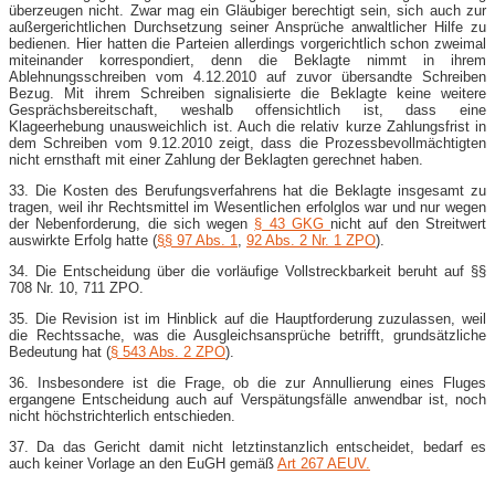
überzeugen nicht. Zwar mag ein Gläubiger berechtigt sein, sich auch zur
außergerichtlichen Durchsetzung seiner Ansprüche anwaltlicher Hilfe zu
bedienen. Hier hatten die Parteien allerdings vorgerichtlich schon zweimal
miteinander korrespondiert, denn die Beklagte nimmt in ihrem
Ablehnungsschreiben vom 4.12.2010 auf zuvor übersandte Schreiben
Bezug. Mit ihrem Schreiben signalisierte die Beklagte keine weitere
Gesprächsbereitschaft, weshalb offensichtlich ist, dass eine
Klageerhebung unausweichlich ist. Auch die relativ kurze Zahlungsfrist in
dem Schreiben vom 9.12.2010 zeigt, dass die Prozessbevollmächtigten
nicht ernsthaft mit einer Zahlung der Beklagten gerechnet haben.
33. Die Kosten des Berufungsverfahrens hat die Beklagte insgesamt zu
tragen, weil ihr Rechtsmittel im Wesentlichen erfolglos war und nur wegen
der Nebenforderung, die sich wegen
§ 43 GKG
nicht auf den Streitwert
auswirkte Erfolg hatte (
§§ 97 Abs. 1
,
92 Abs. 2 Nr. 1 ZPO
).
34. Die Entscheidung über die vorläufige Vollstreckbarkeit beruht auf §§
708 Nr. 10, 711 ZPO.
35. Die Revision ist im Hinblick auf die Hauptforderung zuzulassen, weil
die Rechtssache, was die Ausgleichsansprüche betrifft, grundsätzliche
Bedeutung hat (
§ 543 Abs. 2 ZPO
).
36. Insbesondere ist die Frage, ob die zur Annullierung eines Fluges
ergangene Entscheidung auch auf Verspätungsfälle anwendbar ist, noch
nicht höchstrichterlich entschieden.
37. Da das Gericht damit nicht letztinstanzlich entscheidet, bedarf es
auch keiner Vorlage an den EuGH gemäß
Art 267 AEUV.