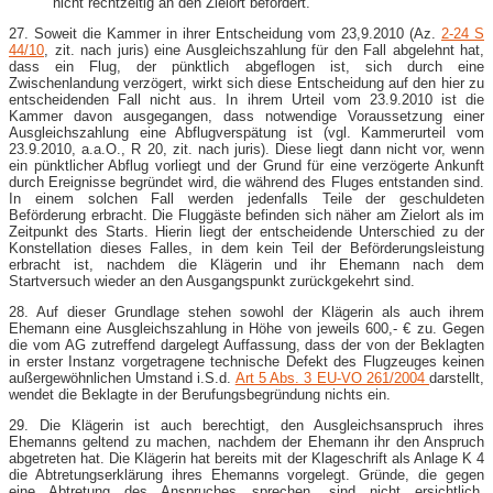
nicht rechtzeitig an den Zielort befördert.
27. Soweit die Kammer in ihrer Entscheidung vom 23,9.2010 (Az.
2-24 S
44/10
, zit. nach juris) eine Ausgleichszahlung für den Fall abgelehnt hat,
dass ein Flug, der pünktlich abgeflogen ist, sich durch eine
Zwischenlandung verzögert, wirkt sich diese Entscheidung auf den hier zu
entscheidenden Fall nicht aus. In ihrem Urteil vom 23.9.2010 ist die
Kammer davon ausgegangen, dass notwendige Voraussetzung einer
Ausgleichszahlung eine Abflugverspätung ist (vgl. Kammerurteil vom
23.9.2010, a.a.O., R 20, zit. nach juris). Diese liegt dann nicht vor, wenn
ein pünktlicher Abflug vorliegt und der Grund für eine verzögerte Ankunft
durch Ereignisse begründet wird, die während des Fluges entstanden sind.
In einem solchen Fall werden jedenfalls Teile der geschuldeten
Beförderung erbracht. Die Fluggäste befinden sich näher am Zielort als im
Zeitpunkt des Starts. Hierin liegt der entscheidende Unterschied zu der
Konstellation dieses Falles, in dem kein Teil der Beförderungsleistung
erbracht ist, nachdem die Klägerin und ihr Ehemann nach dem
Startversuch wieder an den Ausgangspunkt zurückgekehrt sind.
28. Auf dieser Grundlage stehen sowohl der Klägerin als auch ihrem
Ehemann eine Ausgleichszahlung in Höhe von jeweils 600,- € zu. Gegen
die vom AG zutreffend dargelegt Auffassung, dass der von der Beklagten
in erster Instanz vorgetragene technische Defekt des Flugzeuges keinen
außergewöhnlichen Umstand i.S.d.
Art 5 Abs. 3 EU-VO 261/2004
darstellt,
wendet die Beklagte in der Berufungsbegründung nichts ein.
29. Die Klägerin ist auch berechtigt, den Ausgleichsanspruch ihres
Ehemanns geltend zu machen, nachdem der Ehemann ihr den Anspruch
abgetreten hat. Die Klägerin hat bereits mit der Klageschrift als Anlage K 4
die Abtretungserklärung ihres Ehemanns vorgelegt. Gründe, die gegen
eine Abtretung des Anspruches sprechen, sind nicht ersichtlich.