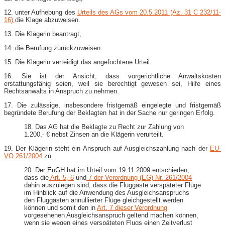
12. unter Aufhebung des
Urteils des AGs vom 20.5.2011 (Az. 31 C 232/11-
16)
die Klage abzuweisen.
13. Die Klägerin beantragt,
14. die Berufung zurückzuweisen.
15. Die Klägerin verteidigt das angefochtene Urteil.
16. Sie ist der Ansicht, dass vorgerichtliche Anwaltskosten
erstattungsfähig seien, weil sie berechtigt gewesen sei, Hilfe eines
Rechtsanwalts in Anspruch zu nehmen.
17. Die zulässige, insbesondere fristgemäß eingelegte und fristgemäß
begründete Berufung der Beklagten hat in der Sache nur geringen Erfolg.
18. Das AG hat die Beklagte zu Recht zur Zahlung von
1.200,- € nebst Zinsen an die Klägerin verurteilt.
19. Der Klägerin steht ein Anspruch auf Ausgleichszahlung nach der
EU-
VO 261/2004
zu.
20. Der EuGH hat im Urteil vom 19.11.2009 entschieden,
dass die
Art. 5,
6
und
7 der Verordnung (EG) Nr. 261/2004
dahin auszulegen sind, dass die Fluggäste verspäteter Flüge
im Hinblick auf die Anwendung des Ausgleichsanspruchs
den Fluggästen annullierter Flüge gleichgestellt werden
können und somit den in
Art. 7 dieser Verordnung
vorgesehenen Ausgleichsanspruch geltend machen können,
wenn sie wegen eines verspäteten Flugs einen Zeitverlust