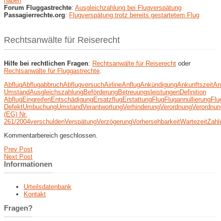
haben
Forum Fluggastrechte
:
Ausgleichzahlung bei Flugverspätung
Passagierrechte.org
:
Flugverspätung trotz bereits gestartetem Flug
Rechtsanwälte für Reiserecht
Hilfe bei rechtlichen Fragen
:
Rechtsanwälte für Reiserecht
oder
Rechtsanwälte für Fluggastrechte
.
Abflug
Abflugabbruch
Abflugversuch
Airline
Anflug
Ankündigung
Ankunftszeit
An
Umstand
Ausgleichszahlung
Beförderung
Betreuungsleistungen
Definition
Abflug
Eingreifen
Entschädigung
Ersatzflug
Erstattung
Flug
Flugannullierung
Flu
Defekt
Umbuchung
Umstand
Verantwortung
Verhinderung
Verordnung
Verordnun
(EG) Nr.
261/2004
verschulden
Verspätung
Verzögerung
Vorhersehbarkeit
Wartezeit
Zahl
Kommentarbereich geschlossen.
Prev Post
Next Post
Informationen
Urteilsdatenbank
Kontakt
Fragen?