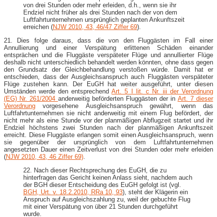
von drei Stunden oder mehr erleiden, d.h., wenn sie ihr
Endziel nicht früher als drei Stunden nach der von dem
Luftfahrtunternehmen ursprünglich geplanten Ankunftszeit
erreichen (
NJW 2010, 43, 46/47 Ziffer 69
).
21. Dies folge daraus, dass die von den Fluggästen im Fall einer
Annullierung und einer Verspätung erlittenen Schäden einander
entsprächen und die Fluggäste verspäteter Flüge und annullierter Flüge
deshalb nicht unterschiedlich behandelt werden könnten, ohne dass gegen
den Grundsatz der Gleichbehandlung verstoßen würde. Damit hat er
entschieden, dass der Ausgleichsanspruch auch Fluggästen verspäteter
Flüge zustehen kann. Der EuGH hat weiter ausgeführt, unter diesen
Umständen werde den entsprechend
Art. 5 I lit. c Nr. iii der Verordnung
(EG) Nr. 261/2004
anderweitig beförderten Fluggästen der in
Art. 7 dieser
Verordnung
vorgesehene Ausgleichsanspruch gewährt, wenn das
Luftfahrtunternehmen sie nicht anderweitig mit einem Flug befördert, der
nicht mehr als eine Stunde vor der planmäßigen Abflugzeit startet und ihr
Endziel höchstens zwei Stunden nach der planmäßigen Ankunftszeit
erreicht. Diese Fluggäste erlangen somit einen Ausgleichsanspruch, wenn
sie gegenüber der ursprünglich von dem Luftfahrtunternehmen
angesetzten Dauer einen Zeitverlust von drei Stunden oder mehr erleiden
(
NJW 2010, 43, 46 Ziffer 69)
.
22. Nach dieser Rechtsprechung des EuGH, die zu
hinterfragen das Gericht keinen Anlass sieht, nachdem auch
der BGH dieser Entscheidung des EuGH gefolgt ist (vgl.
BGH, Urt. v. 18.2.2010, RRa 10, 93
), steht der Klägerin ein
Anspruch auf Ausgleichszahlung zu, weil der gebuchte Flug
mit einer Verspätung von über 21 Stunden durchgeführt
wurde.