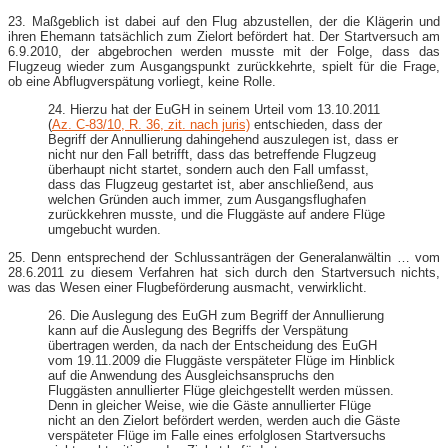
23. Maßgeblich ist dabei auf den Flug abzustellen, der die Klägerin und
ihren Ehemann tatsächlich zum Zielort befördert hat. Der Startversuch am
6.9.2010, der abgebrochen werden musste mit der Folge, dass das
Flugzeug wieder zum Ausgangspunkt zurückkehrte, spielt für die Frage,
ob eine Abflugverspätung vorliegt, keine Rolle.
24. Hierzu hat der EuGH in seinem Urteil vom 13.10.2011
(
Az. C-83/10, R. 36, zit. nach juris)
entschieden, dass der
Begriff der Annullierung dahingehend auszulegen ist, dass er
nicht nur den Fall betrifft, dass das betreffende Flugzeug
überhaupt nicht startet, sondern auch den Fall umfasst,
dass das Flugzeug gestartet ist, aber anschließend, aus
welchen Gründen auch immer, zum Ausgangsflughafen
zurückkehren musste, und die Fluggäste auf andere Flüge
umgebucht wurden.
25. Denn entsprechend der Schlussanträgen der Generalanwältin … vom
28.6.2011 zu diesem Verfahren hat sich durch den Startversuch nichts,
was das Wesen einer Flugbeförderung ausmacht, verwirklicht.
26. Die Auslegung des EuGH zum Begriff der Annullierung
kann auf die Auslegung des Begriffs der Verspätung
übertragen werden, da nach der Entscheidung des EuGH
vom 19.11.2009 die Fluggäste verspäteter Flüge im Hinblick
auf die Anwendung des Ausgleichsanspruchs den
Fluggästen annullierter Flüge gleichgestellt werden müssen.
Denn in gleicher Weise, wie die Gäste annullierter Flüge
nicht an den Zielort befördert werden, werden auch die Gäste
verspäteter Flüge im Falle eines erfolglosen Startversuchs