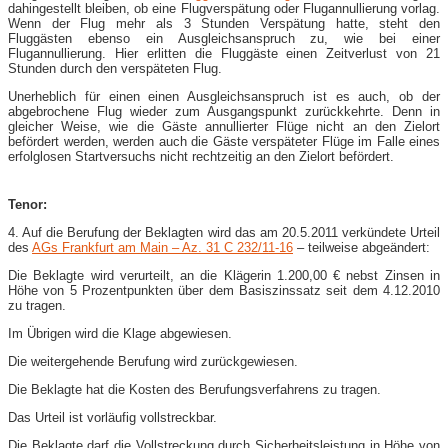
dahingestellt bleiben, ob eine Flugverspätung oder Flugannullierung vorlag.
Wenn der Flug mehr als 3 Stunden Verspätung hatte, steht den
Fluggästen ebenso ein Ausgleichsanspruch zu, wie bei einer
Flugannullierung. Hier erlitten die Fluggäste einen Zeitverlust von 21
Stunden durch den verspäteten Flug.
Unerheblich für einen einen Ausgleichsanspruch ist es auch, ob der
abgebrochene Flug wieder zum Ausgangspunkt zurückkehrte. Denn in
gleicher Weise, wie die Gäste annullierter Flüge nicht an den Zielort
befördert werden, werden auch die Gäste verspäteter Flüge im Falle eines
erfolglosen Startversuchs nicht rechtzeitig an den Zielort befördert.
Tenor:
4. Auf die Berufung der Beklagten wird das am 20.5.2011 verkündete Urteil
des
AGs Frankfurt am Main – Az. 31 C 232/11-16
– teilweise abgeändert:
Die Beklagte wird verurteilt, an die Klägerin 1.200,00 € nebst Zinsen in
Höhe von 5 Prozentpunkten über dem Basiszinssatz seit dem 4.12.2010
zu tragen.
Im Übrigen wird die Klage abgewiesen.
Die weitergehende Berufung wird zurückgewiesen.
Die Beklagte hat die Kosten des Berufungsverfahrens zu tragen.
Das Urteil ist vorläufig vollstreckbar.
Die Beklagte darf die Vollstreckung durch Sicherheitsleistung in Höhe von