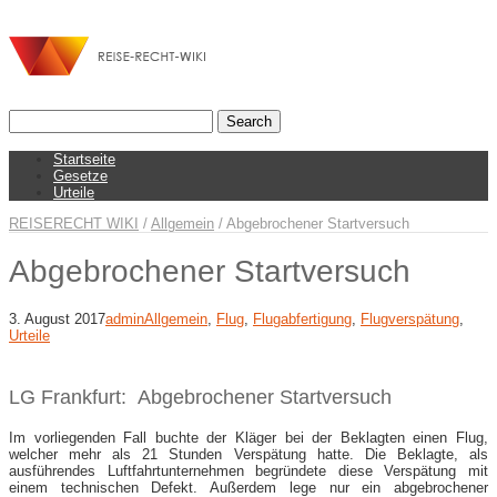
Startseite
Gesetze
Urteile
REISERECHT WIKI
/
Allgemein
/
Abgebrochener Startversuch
Abgebrochener Startversuch
3. August 2017
admin
Allgemein
,
Flug
,
Flugabfertigung
,
Flugverspätung
,
Urteile
LG Frankfurt: Abgebrochener Startversuch
Im vorliegenden Fall buchte der Kläger bei der Beklagten einen Flug,
welcher mehr als 21 Stunden Verspätung hatte. Die Beklagte, als
ausführendes Luftfahrtunternehmen begründete diese Verspätung mit
einem technischen Defekt. Außerdem lege nur ein abgebrochener