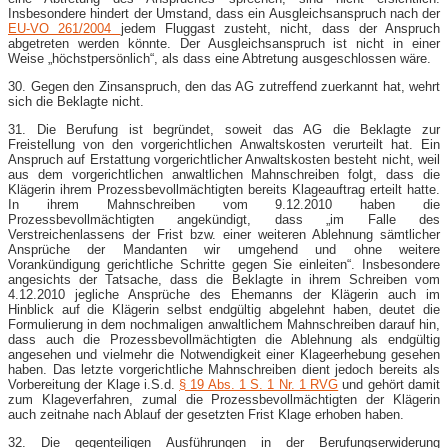
Insbesondere hindert der Umstand, dass ein Ausgleichsanspruch nach der
EU-VO 261/2004
jedem Fluggast zusteht, nicht, dass der Anspruch
abgetreten werden könnte. Der Ausgleichsanspruch ist nicht in einer
Weise „höchstpersönlich“, als dass eine Abtretung ausgeschlossen wäre.
30. Gegen den Zinsanspruch, den das AG zutreffend zuerkannt hat, wehrt
sich die Beklagte nicht.
31. Die Berufung ist begründet, soweit das AG die Beklagte zur
Freistellung von den vorgerichtlichen Anwaltskosten verurteilt hat. Ein
Anspruch auf Erstattung vorgerichtlicher Anwaltskosten besteht nicht, weil
aus dem vorgerichtlichen anwaltlichen Mahnschreiben folgt, dass die
Klägerin ihrem Prozessbevollmächtigten bereits Klageauftrag erteilt hatte.
In ihrem Mahnschreiben vom 9.12.2010 haben die
Prozessbevollmächtigten angekündigt, dass „im Falle des
Verstreichenlassens der Frist bzw. einer weiteren Ablehnung sämtlicher
Ansprüche der Mandanten wir umgehend und ohne weitere
Vorankündigung gerichtliche Schritte gegen Sie einleiten“. Insbesondere
angesichts der Tatsache, dass die Beklagte in ihrem Schreiben vom
4.12.2010 jegliche Ansprüche des Ehemanns der Klägerin auch im
Hinblick auf die Klägerin selbst endgültig abgelehnt haben, deutet die
Formulierung in dem nochmaligen anwaltlichem Mahnschreiben darauf hin,
dass auch die Prozessbevollmächtigten die Ablehnung als endgültig
angesehen und vielmehr die Notwendigkeit einer Klageerhebung gesehen
haben. Das letzte vorgerichtliche Mahnschreiben dient jedoch bereits als
Vorbereitung der Klage i.S.d.
§ 19 Abs. 1 S. 1 Nr. 1 RVG
und gehört damit
zum Klageverfahren, zumal die Prozessbevollmächtigten der Klägerin
auch zeitnahe nach Ablauf der gesetzten Frist Klage erhoben haben.
32. Die gegenteiligen Ausführungen in der Berufungserwiderung