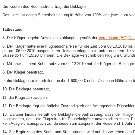
Die Kosten des Rechtsstreits trägt die Beklagte.
Das Urteil ist gegen Sicherheitsleitung in Höhe von 120% des jeweils zu vol
Tatbestand
5. Der Kläger begehrt Ausgleichszahlungen gemäß der
Verordnung (EG) Nr.
6. Der Kläger hatte eine Flugpauschalreise für die Zeit vom 08.10.2010 b
die am 06.09.2010 ausgestellten Reiseunterlagen, die unter anderem die vo
Düsseldorf um 15:20 Uhr sein. Die Beklagte verschob den Flug um 6 Stunde
7. Mit anwaltlichem Schriftsatz vom 02.12.2010 hat der Kläger die Beklagte
8. Der Kläger beantragt,
9. die Beklagte zu verurteilen, an ihn 1.600,00 € nebst Zinsen in Höhe vo
10. Die Beklagte beantragt,
11. die Klage abzuweisen.
12. Die Beklagte rügt die örtliche Zuständigkeit des Amtsgerichts Düsseldor
13. Darüber hinaus vertritt die Beklagte die Auffassung, dass der Klä
hingewiesen, dass die Flugzeiten für Pauschalgäste unverbindlich seien. F
kein Ausgleichsanspruch zu, da diese zum Zeitpunkt der Reise erst 1 Jahr al
14. Zur Ergänzung des Sach- und Streitstandes wird auf die zwischen den 