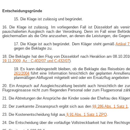
Entscheidungsgründe
15. Die Klage ist zulässig und begründet.
16. Die Klage ist zulässig. Im vorliegenden Fall ist Düsseldorf als vere
pauschalierten Ausgleich nach der Verordnung. Denn im Fall einer Beför
gleichermaßen als die Orte anzusehen, an denen die Leistungen, die Gegens
17. Die Klage ist auch begründet. Dem Kläger steht gemäß
Artikel 
gegen die Beklagte zu.
18. Die Beklagte hat den Flug von Düsseldorf nach Heraklion am 08.10.2010
19.11.2009, Az.: C-402/07 und C-432/07
).
19. Es kann dahingestellt bleiben, ob die Beklagte das Reisebüro d
261/2004
führt eine Information hinsichtlich der geplanten Annull
planmäßigen Abflugzeit mitgeteilt wird oder ein Ersatzflug angeboten w
20. Ein Anspruch auf Ausgleichszahlung besteht auch hinsichtlich der zu
Flugzeuginsasse nicht zum fliegenden Personal oder zum Flugpersonal zählt
21. Die Abtretungen der Ansprüche der Kinder sowie der Ehefrau des Kläger
22. Der zuerkannte Zinsanspruch ergibt sich aus den
§
§ 286 Abs. 1 Satz 1
,
23. Die Kostenentscheidung folgt aus
§ 91 Abs. 1 Satz 1 ZPO
.
24. Die Entscheidung über die vorläufige Vollstreckbarkeit hat ihre Rechtsg