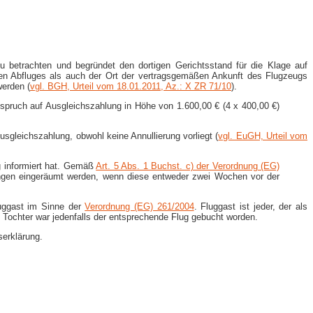
 betrachten und begründet den dortigen Gerichtsstand für die Klage auf
ßen Abfluges als auch der Ort der vertragsgemäßen Ankunft des Flugzeugs
werden (
vgl. BGH, Urteil vom 18.01.2011, Az.: X ZR 71/10
).
spruch auf Ausgleichszahlung in Höhe von 1.600,00 € (4 x 400,00 €)
sgleichszahlung, obwohl keine Annullierung vorliegt (
vgl. EuGH, Urteil vom
g informiert hat. Gemäß
Art. 5 Abs. 1 Buchst. c) der Verordnung (EG)
stungen eingeräumt werden, wenn diese entweder zwei Wochen vor der
luggast im Sinne der
Verordnung (EG) 261/2004
. Fluggast ist jeder, der als
 Tochter war jedenfalls der entsprechende Flug gebucht worden.
serklärung.