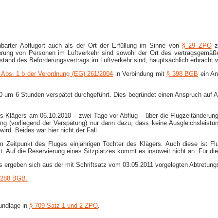
inbarter Abflugort auch als der Ort der Erfüllung im Sinne von
§ 29 ZPO
zu
derung von Personen im Luftverkehr sind sowohl der Ort des vertragsgemä
tand des Beförderungsvertrags im Luftverkehr sind, hauptsächlich erbracht 
7 Abs. 1 b der Verordnung (EG) 261/2004
in Verbindung mit
§ 398 BGB
ein An
 um 6 Stunden verspätet durchgeführt. Dies begründet einen Anspruch auf Au
es Klägers am 06.10.2010 – zwei Tage vor Abflug – über die Flugzeitänderun
ierung (vorliegend der Verspätung) nur dann dazu, dass keine Ausgleichslei
ird. Beides war hier nicht der Fall.
m Zeitpunkt des Fluges einjährigen Tochter des Klägers. Auch diese ist F
. Auf die Reservierung eines Sitzplatzes kommt es insoweit nicht an. Für die
s ergeben sich aus der mit Schriftsatz vom 03.05.2011 vorgelegten Abtretung
288 BGB.
rundlage in
§ 709 Satz 1 und 2 ZPO
.