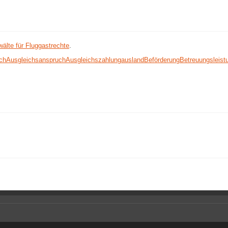
älte für Fluggastrechte
.
ch
Ausgleichsanspruch
Ausgleichszahlung
ausland
Beförderung
Betreuungsleist