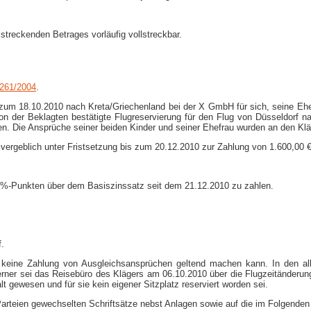
lstreckenden Betrages vorläufig vollstreckbar.
 261/2004
.
is zum 18.10.2010 nach Kreta/Griechenland bei der X GmbH für sich, seine 
n der Beklagten bestätigte Flugreservierung für den Flug von Düsseldorf na
n. Die Ansprüche seiner beiden Kinder und seiner Ehefrau wurden an den Klä
 vergeblich unter Fristsetzung bis zum 20.12.2010 zur Zahlung von 1.600,00 €
n 5%-Punkten über dem Basiszinssatz seit dem 21.12.2010 zu zahlen.
f.
ger keine Zahlung von Ausgleichsansprüchen geltend machen kann. In den
erner sei das Reisebüro des Klägers am 06.10.2010 über die Flugzeitänderung 
t gewesen und für sie kein eigener Sitzplatz reserviert worden sei.
Parteien gewechselten Schriftsätze nebst Anlagen sowie auf die im Folgende