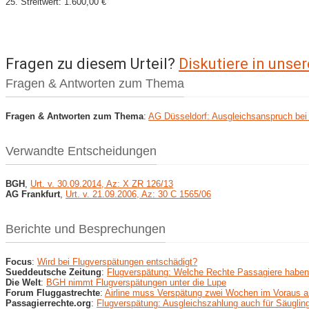
25. Streitwert: 1.600,00 €
Fragen zu diesem Urteil?
Diskutiere in uns
Fragen & Antworten zum Thema
Fragen & Antworten zum Thema
:
AG Düsseldorf: Ausgleichsanspruch bei
Verwandte Entscheidungen
BGH
,
Urt. v. 30.09.2014, Az: X ZR 126/13
AG Frankfurt
,
Urt. v. 21.09.2006, Az: 30 C 1565/06
Berichte und Besprechungen
Focus
:
Wird bei Flugverspätungen entschädigt?
Sueddeutsche Zeitung
:
Flugverspätung: Welche Rechte Passagiere haben
Die Welt
:
BGH nimmt Flugverspätungen unter die Lupe
Forum Fluggastrechte
:
Airline muss Verspätung zwei Wochen im Voraus 
Passagierrechte.org
:
Flugverspätung: Ausgleichszahlung auch für Säuglin