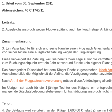
1. Urteil vom 30. September 2011
Aktenzeichen: 40 C 1745/11
Leitsatz
:
2. Ausgleichsanspruch wegen Flugverspätung auch bei kurzfristiger Ankünd
Zusammenfassung
:
3. Ein Vater buchte für sich und seine Familie einen Flug nach Griechenl
von seiner Airline eine Ausgleichszahlung wegen der Flugverspätung.
Diese verweigert die Zahlung, weil sie bereits zwei Tage zuvor die vermitt
zum Buchungszeitpunkt erst ein Jahr alt war und für sie kein eigener Platz 
Das Amtsgericht Düsseldorf hat dem Kläger Recht zugesprochen.
Nach Art
Ausnahme bilde die Möglichkeit der Airline, die Verzögerung vorher anzukün
Nach
Art. 5 der Fluggastrechteverordnung
müsse diese Ankündigung allerding
Im Übrigen sei auch für die 1-jährige Tochter des Klägers ein entsprech
mangelnde Sitzplatzbelegung stehe einem Entschädigungsanspruch nicht 
Tenor
:
4. Die Beklagte wird verurteilt, an den Kläger 1.600,00 € nebst Zinsen in 