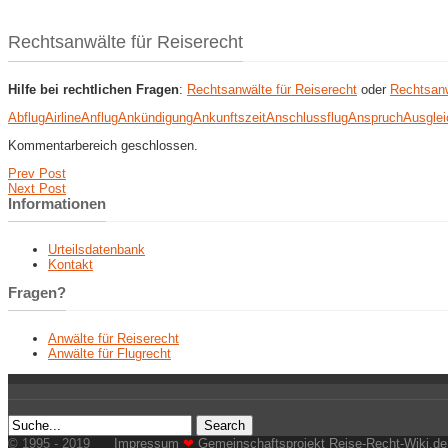
Rechtsanwälte für Reiserecht
Hilfe bei rechtlichen Fragen
:
Rechtsanwälte für Reiserecht
oder
Rechtsanw
Abflug
Airline
Anflug
Ankündigung
Ankunftszeit
Anschlussflug
Anspruch
Ausglei
Kommentarbereich geschlossen.
Prev Post
Next Post
Informationen
Urteilsdatenbank
Kontakt
Fragen?
Anwälte für Reiserecht
Anwälte für Flugrecht
© 1995 - 2019
Impressum
❤
Gemeinschaftsprojekt Reise-Recht-Wiki.de