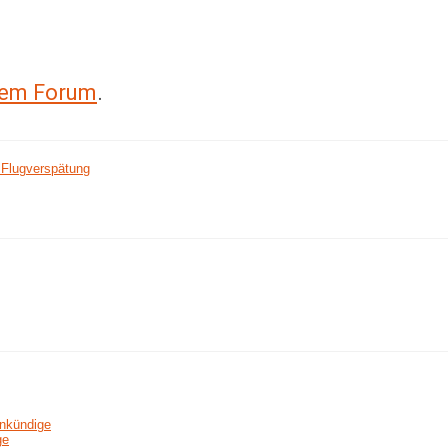
erem Forum
.
 Flugverspätung
ankündige
ge