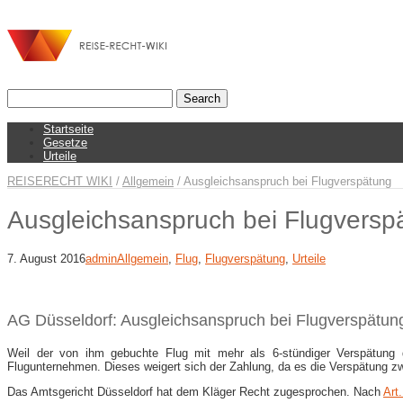
Startseite
Gesetze
Urteile
REISERECHT WIKI
/
Allgemein
/
Ausgleichsanspruch bei Flugverspätung
Ausgleichsanspruch bei Flugversp
7. August 2016
admin
Allgemein
,
Flug
,
Flugverspätung
,
Urteile
AG Düsseldorf: Ausgleichsanspruch bei Flugverspätun
Weil der von ihm gebuchte Flug mit mehr als 6-stündiger Verspätung d
Flugunternehmen. Dieses weigert sich der Zahlung, da es die Verspätung z
Das Amtsgericht Düsseldorf hat dem Kläger Recht zugesprochen. Nach
Art