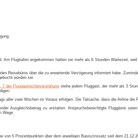
igung.
and. Am Flughafen angekommen hatten sie mehr als 6 Stunden Wartezeit, weil 
elnden Reisebüros über die zu erwartende Verzögerung informiert habe. Zumind
gebucht worden sei.
. 7 der Fluggastrechteverordnung
stehe jedem Fluggast, der mehr als 3 Stun
digen.
s aller zwei Wochen im Voraus erfolgen. Die Tatsache, dass die Airline die 
ender Ausgleichsbetrag zu erstatten. Anspruchsberechtigte Fluggäste seien
im Wege.
Höhe von 5 Prozentpunkten über dem jeweiligen Basiszinssatz seit dem 21.12.