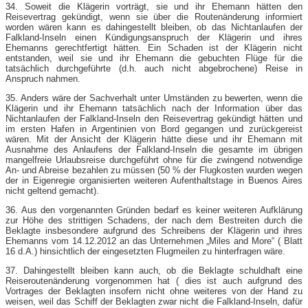
34. Soweit die Klägerin vorträgt, sie und ihr Ehemann hätten den
Reisevertrag gekündigt, wenn sie über die Routenänderung informiert
worden wären kann es dahingestellt bleiben, ob das Nichtanlaufen der
Falkland-Inseln einen Kündigungsanspruch der Klägerin und ihres
Ehemanns gerechtfertigt hätten. Ein Schaden ist der Klägerin nicht
entstanden, weil sie und ihr Ehemann die gebuchten Flüge für die
tatsächlich durchgeführte (d.h. auch nicht abgebrochene) Reise in
Anspruch nahmen.
35. Anders wäre der Sachverhalt unter Umständen zu bewerten, wenn die
Klägerin und ihr Ehemann tatsächlich nach der Information über das
Nichtanlaufen der Falkland-Inseln den Reisevertrag gekündigt hätten und
im ersten Hafen in Argentinien von Bord gegangen und zurückgereist
wären. Mit der Ansicht der Klägerin hätte diese und ihr Ehemann mit
Ausnahme des Anlaufens der Falkland-Inseln die gesamte im übrigen
mangelfreie Urlaubsreise durchgeführt ohne für die zwingend notwendige
An- und Abreise bezahlen zu müssen (50 % der Flugkosten wurden wegen
der in Eigenregie organisierten weiteren Aufenthaltstage in Buenos Aires
nicht geltend gemacht).
36. Aus den vorgenannten Gründen bedarf es keiner weiteren Aufklärung
zur Höhe des strittigen Schadens, der nach dem Bestreiten durch die
Beklagte insbesondere aufgrund des Schreibens der Klägerin und ihres
Ehemanns vom 14.12.2012 an das Unternehmen „Miles and More“ ( Blatt
16 d.A.) hinsichtlich der eingesetzten Flugmeilen zu hinterfragen wäre.
37. Dahingestellt bleiben kann auch, ob die Beklagte schuldhaft eine
Reiseroutenänderung vorgenommen hat ( dies ist auch aufgrund des
Vortrages der Beklagten insofern nicht ohne weiteres von der Hand zu
weisen, weil das Schiff der Beklagten zwar nicht die Falkland-Inseln, dafür