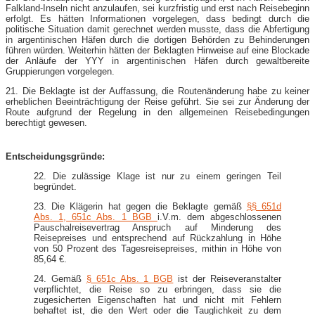
Falkland-Inseln nicht anzulaufen, sei kurzfristig und erst nach Reisebeginn
erfolgt. Es hätten Informationen vorgelegen, dass bedingt durch die
politische Situation damit gerechnet werden musste, dass die Abfertigung
in argentinischen Häfen durch die dortigen Behörden zu Behinderungen
führen würden. Weiterhin hätten der Beklagten Hinweise auf eine Blockade
der Anläufe der YYY in argentinischen Häfen durch gewaltbereite
Gruppierungen vorgelegen.
21. Die Beklagte ist der Auffassung, die Routenänderung habe zu keiner
erheblichen Beeinträchtigung der Reise geführt. Sie sei zur Änderung der
Route aufgrund der Regelung in den allgemeinen Reisebedingungen
berechtigt gewesen.
Entscheidungsgründe:
22. Die zulässige Klage ist nur zu einem geringen Teil
begründet.
23. Die Klägerin hat gegen die Beklagte gemäß
§§ 651d
Abs. 1, 651c Abs. 1 BGB
i.V.m. dem abgeschlossenen
Pauschalreisevertrag Anspruch auf Minderung des
Reisepreises und entsprechend auf Rückzahlung in Höhe
von 50 Prozent des Tagesreisepreises, mithin in Höhe von
85,64 €.
24. Gemäß
§ 651c Abs. 1 BGB
ist der Reiseveranstalter
verpflichtet, die Reise so zu erbringen, dass sie die
zugesicherten Eigenschaften hat und nicht mit Fehlern
behaftet ist, die den Wert oder die Tauglichkeit zu dem