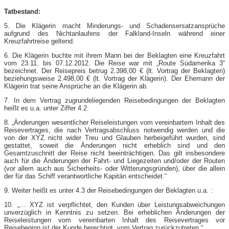
Tatbestand:
5. Die Klägerin macht Minderungs- und Schadensersatzansprüche
aufgrund des Nichtanlaufens der Falkland-Inseln während einer
Kreuzfahrtreise geltend.
6. Die Klägerin buchte mit ihrem Mann bei der Beklagten eine Kreuzfahrt
vom 23.11. bis 07.12.2012. Die Reise war mit „Route Südamerika 3“
bezeichnet. Der Reisepreis betrug 2.398,00 € (lt. Vortrag der Beklagten)
beziehungsweise 2.498,00 € (lt. Vortrag der Klägerin). Der Ehemann der
Klägerin trat seine Ansprüche an die Klägerin ab.
7. In dem Vertrag zugrundeliegenden Reisebedingungen der Beklagten
heißt es u.a. unter Ziffer 4.2:
8. „Änderungen wesentlicher Reiseleistungen vom vereinbartem Inhalt des
Reisevertrages, die nach Vertragsabschluss notwendig werden und die
von der XYZ nicht wider Treu und Glauben herbeigeführt wurden, sind
gestattet, soweit die Änderungen nicht erheblich sind und den
Gesamtzuschnitt der Reise nicht beeinträchtigen. Das gilt insbesondere
auch für die Änderungen der Fahrt- und Liegezeiten und/oder der Routen
(vor allem auch aus Sicherheits- oder Witterungsgründen), über die allein
der für das Schiff verantwortliche Kapitän entscheidet.“
9. Weiter heißt es unter 4.3 der Reisebedingungen der Beklagten u.a. :
10. „… XYZ ist verpflichtet, den Kunden über Leistungsabweichungen
unverzüglich in Kenntnis zu setzen. Bei erheblichen Änderungen der
Reiseleistungen vom vereinbarten Inhalt des Reisevertrages vor
Reisebeginn ist der Kunde berechtigt, vom Vertrag zurückzutreten.“