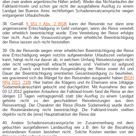
aber zwei andere argentinische Häfen anlief). Weder das Nichtanlaufen der
Falkland-Inseln und schon gar nicht der ausgefallene Ausflug zu einem
Landgut bei Buenos Aires rechtfertigen Schadenersatzansprüche wegen
entgangener Urlaubsfreude.
38. Gemäß
§ 651 f Abs. 2 BGB
kann der Reisende nur dann eine
angemessene Entschädigung in Geld verlangen, wenn die Reise vereitelt
oder erheblich beeinträchtigt wurde. Eine Vereitelung der Reise erfolgte
hier nicht. Auch die Voraussetzungen einer erhebliche Beeinträchtigung
der Reise lassen sich nicht feststellen.
39. Ob der Reisende wegen einer erheblichen Beeinträchtigung der Reise
eine Entschädigung wegen nutzlos aufgewendeter Urlaubszeit verlangen
kann, hängt nicht nur davon ab, in welchem Umfang Reiseleistungen nicht
oder nicht vertragsgemäß erbracht worden sind. Vielmehr ist aufgrund
einer an Zweck und konkreter Ausgestaltung der Reise sowie Art und
Dauer der Beeinträchtigung orientierten Gesamtwürdigung zu beurteilen,
wie gravierend sich die Mängel für den Reisenden ausgewirkt haben (
BGH
RRa 2013, 218
). Hier hatten die Klägerin und ihr Ehemann eine 14tägige
Südamerikakreuzfahrt gebucht und durchgeführt. Mit Ausnahme des am
03.12.2012 geplanten Anlaufens der Falkland-Inseln fand die Reise an den
übrigen 13 Tagen vertragsgemäß statt (der Ausflug zu einem Landgut
gehörte nicht zu den geschuldeten Reiseleistungen aus dem
Reisevertrag). Der Charakter der Reise (Route Südamerika) wurde durch
die Routenänderung nicht beeinträchtigt. Die Falkland-Inseln stellten
objektiv nicht die (eine) Hauptattraktion der Reise dar.
40. Andere Schadensersatzansprüche im Zusammenhang mit dem
gebuchten ausgefallenem Landausflug wie z.B. den für die Bezahlung
entstandenen Kosten bestehen nicht. Solche Kosten werden von der