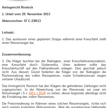
Amtsgericht Rostock
1. Urteil vom 29. November 2013
Aktenzeichen: 47 C 238/13
Leitsatz:
2. Das auslassen eines geplanten Stopps während einer Kreuzfahrt stellt
einen Reisemangel dar.
Zusammenfassung:
3. Die Kläger buchten bei der Beklagten, einer Kreuzfahrtveranstalterin,
eine Kreuzfahrt durch Südamerika. Unter anderem sollte das
Kreuzfahrtschiff auf den Falklandinseln anlegen. Dies geschah jedoch
nicht. Aus diesem Grund forderten die Kläger von der Beklagten die
Rückerstattung des vollen Reisepreises, sowie Schadensersatz wegen
vertaner Urlaubszeit.
Das Amtsgericht Rostock hat den Klägern die geforderten Zahlungen nicht
zugesprochen. In der Abweichung von der Reiseroute sei zwar ein
Reisemangel i.S.v
§651 c BGB
zu sehen, dieser begründe allerdings nicht
die Erstattung des vollen Reisereises.
Die Preisminderung im Rahmen eines solchen Reisemangels, richte sich
nach seinem konkreten Wirkungskreis. Weil die ausgelassene Haltestelle