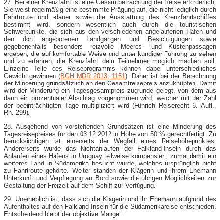
27. Bei einer Kreuzfahrt ist eine Gesamtbetrachtung der Reise erforderlich.
Sie weist regelmäßig eine bestimmte Prägung auf, die nicht lediglich durch
Fahrtroute und -dauer sowie die Ausstattung des Kreuzfahrtschiffes
bestimmt wird, sondern wesentlich auch durch die touristischen
Schwerpunkte, die sich aus den verschiedenen angelaufenen Häfen und
den dort angebotenen Landgängen und Besichtigungen sowie
gegebenenfalls besonders reizvolle Meeres- und Küstenpassagen
ergeben, die auf komfortable Weise und unter kundiger Führung zu sehen
und zu erfahren, die Kreuzfahrt dem Teilnehmer möglich machen soll.
Einzelne Teile des Reiseprogramms können dabei unterschiedliches
Gewicht gewinnen (
BGH MDR 2013, 1151
). Daher ist bei der Berechnung
der Minderung grundsätzlich an den Gesamtreisepreis anzuknüpfen. Damit
wird der Minderung ein Tagesgesamtpreis zugrunde gelegt, von dem aus
dann ein prozentualer Abschlag vorgenommen wird, welcher mit der Zahl
der beeinträchtigten Tage multipliziert wird (Führich Reiserecht 6. Aufl.,
Rn. 299).
28. Ausgehend von vorstehenden Grundsätzen ist eine Minderung des
Tagesreisepreises für den 03.12.2012 in Höhe von 50 % gerechtfertigt. Zu
berücksichtigen ist einerseits der Wegfall eines Reisehöhepunktes.
Andererseits wurde das Nichtanlaufen der Falkland-Inseln durch das
Anlaufen eines Hafens in Uruguay teilweise kompensiert, zumal damit ein
weiteres Land in Südamerika besucht wurde, welches ursprünglich nicht
zu Fahrtroute gehörte. Weiter standen der Klägerin und ihrem Ehemann
Unterkunft und Verpflegung an Bord sowie die übrigen Möglichkeiten zur
Gestaltung der Freizeit auf dem Schiff zur Verfügung.
29. Unerheblich ist, dass sich die Klägerin und ihr Ehemann aufgrund des
Aufenthaltes auf den Falkland-Inseln für die Südamerikareise entschieden.
Entscheidend bleibt der objektive Mangel.