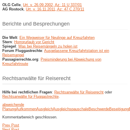
OLG Celle
,
Urt. v. 26.09.2002, Az: 11 U 337/01
AG Rostock
,
Urt. v. 16.11.2011, Az: 47 C 270/11
Berichte und Besprechungen
Die Welt
:
Ein Wegweiser für Neulinge auf Kreuzfahrten
Stern
:
Horrorurlaub vor Gericht
Spiegel
:
Was bei Reisemängeln zu holen ist
Forum Fluggastrechte
:
Ausgelassene Kreuzfahrtstation ist ein
Reisemangel
Passagierrechte.org
:
Preisminderung bei Abweichung von
Kreuzfahrtroute
Rechtsanwälte für Reiserecht
Hilfe bei rechtlichen Fragen
:
Rechtsanwälte für Reiserecht
oder
Rechtsanwälte für Fluggastrechte
.
abweichende
Planung
Aufkommen
Ausgleich
Ausgleichspauschale
Beschwerde
Beseitigung
Kommentarbereich geschlossen.
Prev Post
Next Post