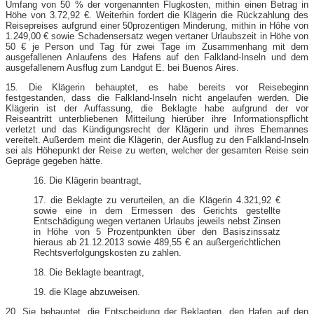
Umfang von 50 % der vorgenannten Flugkosten, mithin einen Betrag in
Höhe von 3.72,92 €. Weiterhin fordert die Klägerin die Rückzahlung des
Reisepreises aufgrund einer 50prozentigen Minderung, mithin in Höhe von
1.249,00 € sowie Schadensersatz wegen vertaner Urlaubszeit in Höhe von
50 € je Person und Tag für zwei Tage im Zusammenhang mit dem
ausgefallenen Anlaufens des Hafens auf den Falkland-Inseln und dem
ausgefallenem Ausflug zum Landgut E. bei Buenos Aires.
15. Die Klägerin behauptet, es habe bereits vor Reisebeginn
festgestanden, dass die Falkland-Inseln nicht angelaufen werden. Die
Klägerin ist der Auffassung, die Beklagte habe aufgrund der vor
Reiseantritt unterbliebenen Mitteilung hierüber ihre Informationspflicht
verletzt und das Kündigungsrecht der Klägerin und ihres Ehemannes
vereitelt. Außerdem meint die Klägerin, der Ausflug zu den Falkland-Inseln
sei als Höhepunkt der Reise zu werten, welcher der gesamten Reise sein
Gepräge gegeben hätte.
16. Die Klägerin beantragt,
17. die Beklagte zu verurteilen, an die Klägerin 4.321,92 €
sowie eine in dem Ermessen des Gerichts gestellte
Entschädigung wegen vertanen Urlaubs jeweils nebst Zinsen
in Höhe von 5 Prozentpunkten über den Basiszinssatz
hieraus ab 21.12.2013 sowie 489,55 € an außergerichtlichen
Rechtsverfolgungskosten zu zahlen.
18. Die Beklagte beantragt,
19. die Klage abzuweisen.
20. Sie behauptet, die Entscheidung der Beklagten, den Hafen auf den