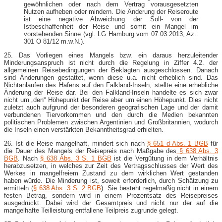
gewöhnlichen oder nach dem Vertrag vorausgesetzten
Nutzen aufheben oder mindern. Die Änderung der Reiseroute
ist eine negative Abweichung der Soll- von der
Istbeschaffenheit der Reise und somit ein Mangel im
vorstehenden Sinne (vgl. LG Hamburg vom 07.03.2013, Az.:
301 O 81/12 m.w.N.).
25. Das Vorliegen eines Mangels bzw. ein daraus herzuleitender
Minderungsanspruch ist nicht durch die Regelung in Ziffer 4.2. der
allgemeinen Reisebedingungen der Beklagten ausgeschlossen. Danach
sind Änderungen gestattet, wenn diese u.a. nicht erheblich sind. Das
Nichtanlaufen des Hafens auf den Falkland-Inseln, stellte eine erhebliche
Änderung der Reise dar. Bei den Falkland-Inseln handelte es sich zwar
nicht um „den“ Höhepunkt der Reise aber um einen Höhepunkt. Dies nicht
zuletzt auch aufgrund der besonderen geografischen Lage und der damit
verbundenen Tiervorkommen und den durch die Medien bekannten
politischen Problemen zwischen Argentinien und Großbritannien, wodurch
die Inseln einen verstärkten Bekanntheitsgrad erhielten.
26. Ist die Reise mangelhaft, mindert sich nach
§ 651 d Abs. 1 BGB
für
die Dauer des Mangels der Reisepreis nach Maßgabe des
§ 638 Abs. 3
BGB
. Nach
§ 638 Abs. 3 S. 1 BGB
ist die Vergütung in dem Verhältnis
herabzusetzen, in welches zur Zeit des Vertragsschlusses der Wert des
Werkes in mangelfreiem Zustand zu dem wirklichen Wert gestanden
haben würde. Die Minderung ist, soweit erforderlich, durch Schätzung zu
ermitteln (
§ 638 Abs. 3 S. 2 BGB
). Sie besteht regelmäßig nicht in einem
festen Betrag, sondern wird in einem Prozentsatz des Reisepreises
ausgedrückt. Dabei wird der Gesamtpreis und nicht nur der auf die
mangelhafte Teilleistung entfallene Teilpreis zugrunde gelegt.