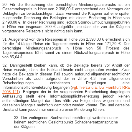
30. Für die Berechnung des berechtigten Minderungsanspruchs ist ein
Gesamtreisepreis in Höhe von 2.398,00 € entsprechend des Vortrages der
Beklagten zu berücksichtigen. Zwar verweist die Klägerin auf eine später
zugesandte Rechnung der Beklagten mit einem Endbetrag in Höhe von
2.498,00 €. In dieser Rechnung sind jedoch Storno-/Umbuchungsgebühren
in Höhe von insgesamt 300 € aufgeführt, so dass der von der Klägerin
vorgetragene Reisepreis nicht richtig sein kann.
31. Ausgehend von dem Reisepreis in Höhe von 2.398,00 € errechnet sich
für die 14-tägige Reise ein Tagesreisepreis in Höhe von 171,29 €. Der
berechtigte Minderungsanspruch in Höhe von 50 Prozent des
Tagesreisepreises führt somit zu einem Rückzahlungsanspruch in Höhe
von 85,64 €.
32. Dahingestellt bleiben kann, ob die Beklagte bereits vor Antritt der
Reise wusste, dass die Falkland-Inseln nicht angelaufen werden. Zwar
hätte die Beklagte in diesem Fall sowohl aufgrund allgemeiner rechtlicher
Vorschriften als auch aufgrund der in Ziffer 4.3 ihrer allgemeinen
Reisebedingungen enthaltenen Regelungen eine
Informationspflichtverletzung begangen (
vgl. hierzu u.a. LG Frankfurt RRa
2008 121
). Entgegen der in der vorgenannten Entscheidung dargelegten
Auffassung stellt eine Informationspflichtverletzung jedoch keinen
selbstständigen Mangel dar. Dies hätte zur Folge, dass wegen ein- und
desselben Mangels mehrfach gemindert werden könnte. Ein- und derselbe
Umstand kann jedoch nur einmal zu einer Minderung führen.
33. Der vorliegende Sachverhalt rechtfertigt weiterhin unter
keinem rechtlichen Gesichtspunkt Schadenersatzansprüche
der Klägerin.