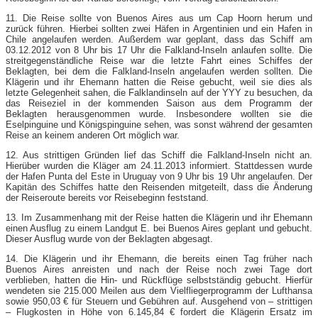
11. Die Reise sollte von Buenos Aires aus um Cap Hoorn herum und
zurück führen. Hierbei sollten zwei Häfen in Argentinien und ein Hafen in
Chile angelaufen werden. Außerdem war geplant, dass das Schiff am
03.12.2012 von 8 Uhr bis 17 Uhr die Falkland-Inseln anlaufen sollte. Die
streitgegenständliche Reise war die letzte Fahrt eines Schiffes der
Beklagten, bei dem die Falkland-Inseln angelaufen werden sollten. Die
Klägerin und ihr Ehemann hatten die Reise gebucht, weil sie dies als
letzte Gelegenheit sahen, die Falklandinseln auf der YYY zu besuchen, da
das Reiseziel in der kommenden Saison aus dem Programm der
Beklagten herausgenommen wurde. Insbesondere wollten sie die
Eselpinguine und Königspinguine sehen, was sonst während der gesamten
Reise an keinem anderen Ort möglich war.
12. Aus strittigen Gründen lief das Schiff die Falkland-Inseln nicht an.
Hierüber wurden die Kläger am 24.11.2013 informiert. Stattdessen wurde
der Hafen Punta del Este in Uruguay von 9 Uhr bis 19 Uhr angelaufen. Der
Kapitän des Schiffes hatte den Reisenden mitgeteilt, dass die Änderung
der Reiseroute bereits vor Reisebeginn feststand.
13. Im Zusammenhang mit der Reise hatten die Klägerin und ihr Ehemann
einen Ausflug zu einem Landgut E. bei Buenos Aires geplant und gebucht.
Dieser Ausflug wurde von der Beklagten abgesagt.
14. Die Klägerin und ihr Ehemann, die bereits einen Tag früher nach
Buenos Aires anreisten und nach der Reise noch zwei Tage dort
verblieben, hatten die Hin- und Rückflüge selbstständig gebucht. Hierfür
wendeten sie 215.000 Meilen aus dem Vielfliegerprogramm der Lufthansa
sowie 950,03 € für Steuern und Gebühren auf. Ausgehend von – strittigen
– Flugkosten in Höhe von 6.145,84 € fordert die Klägerin Ersatz im