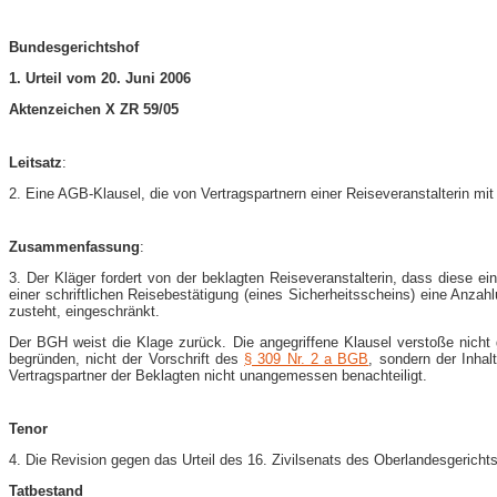
Bundesgerichtshof
1. Urteil vom 20. Juni 2006
Aktenzeichen X ZR 59/05
Leitsatz
:
2. Eine AGB-Klausel, die von Vertragspartnern einer Reiseveranstalterin mit 
Zusammenfassung
:
3. Der Kläger fordert von der beklagten Reiseveranstalterin, dass diese e
einer schriftlichen Reisebestätigung (eines Sicherheitsscheins) eine Anz
zusteht, eingeschränkt.
Der BGH weist die Klage zurück. Die angegriffene Klausel verstoße nich
begründen, nicht der Vorschrift des
§ 309 Nr. 2 a BGB
, sondern der Inhal
Vertragspartner der Beklagten nicht unangemessen benachteiligt.
Tenor
4. Die Revision gegen das Urteil des 16. Zivilsenats des Oberlandesgericht
Tatbestand