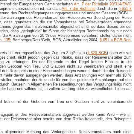
chtshof der Europäischen Gemeinschaften
Art. 7 der Richtlinie 90/314/EWG
epreis sicherzustellen ist, so dass
Art. 7 der Richtlinie
durch die in
§ 651 k
derung des Rechtspflegeanpassungsgesetzes und anderer Gesetze (BGBl. I
ttler Zahlungen des Reisenden auf den Reisepreis vor Beendigung der Reise
, dass grundsätzlich die zur Vorauskasse bei Reiseverträgen ergangene
cheins gegen das Insolvenzrisiko abgesichert sind, so dass dieses bei der
den, dass „geringfügig“ im Sinne der bisherigen Rechtsprechung nur noch
, die Anzahlungen von 20 % des Reisepreises vorsehen, stellen daher nicht
n. 135
; Bamberger/Rotz/Geib, BGB, Aktualisierung 2004,
§ 651 a BGB Rdn.
reis bei Vertragsschluss das Zug-um-ZugPrinzip (
§ 320 BGB
) nach wie vor
gesichert, nicht jedoch gegen das Risiko, dass der Reiseveranstalter zum
tung zu erbringen. Da der Reisende in der Regel keinen Einblick in die
 den Geboten von Treu und Glauben nicht zu vereinbaren und stellt eine
 den Reisepreis in einer Höhe ausbedungen werden, durch die der Reisende
– nicht mehr davon ausgegangen werden, dass Anzahlungen von mehr als 10 %
stellen, nachdem der Reisende für von ihm geleistete Anzahlungen auf den
 durch Klauseln in Allgemeinen Reisebedingungen das Vergütungsrisiko nicht
 der Lage und willens ist, in vollem Umfang oder zu wesentlichen Teilen auf
usel keine mit den Geboten von Treu und Glauben nicht zu vereinbarende
ragspartner des Reiseveranstalters abgewälzt werden kann. Wird – wie im
t der Reiseveranstalter bereits von dem Risiko freigestellt, den Reisepreis
nach allgemeiner Meinung das Verlangen des Reiseveranstalters nach einer