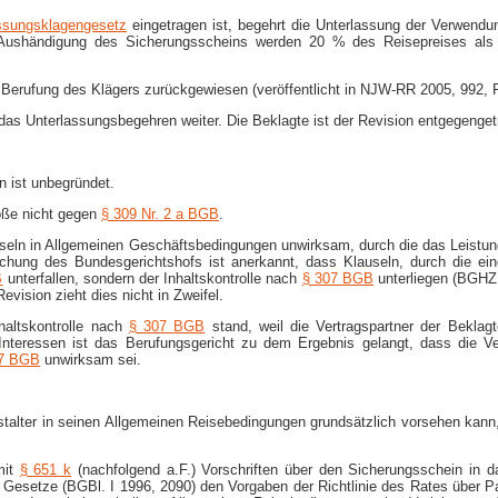
assungsklagengesetz
eingetragen ist, begehrt die Unterlassung der Verwendu
und Aushändigung des Sicherungsscheins werden 20 % des Reisepreises als
e Berufung des Klägers zurückgewiesen (veröffentlicht in NJW-RR 2005, 992, 
das Unterlassungsbegehren weiter. Die Beklagte ist der Revision entgegenget
n ist unbegründet.
toße nicht gegen
§ 309
Nr. 2 a BGB
.
Klauseln in Allgemeinen Geschäftsbedingungen unwirksam, durch die das Leis
chung des Bundesgerichtshofs ist anerkannt, dass Klauseln, durch die ein
B
unterfallen, sondern der Inhaltskontrolle nach
§
307 BGB
unterliegen (BGHZ 
vision zieht dies nicht in Zweifel.
haltskontrolle nach
§ 307
BGB
stand, weil die Vertragspartner der Bekla
Interessen ist das Berufungsgericht zu dem Ergebnis gelangt, dass die V
07 BGB
unwirksam sei.
alter in seinen Allgemeinen Reisebedingungen grundsätzlich vorsehen kann, d
mit
§ 651 k
(nachfolgend a.F.) Vorschriften über den Sicherungsschein in 
esetze (BGBl. I 1996, 2090) den Vorgaben der Richtlinie des Rates über 