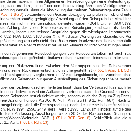
sse daran haben, in ihren Allgemeinen Reisebedingungen eine Vorleistungsp
igt, dass es dem „Leitbild“ der dem Reisevertrag ähnlichen Verträge eher ent
Rechnung gestellt, dass die Abwicklung der meisten Reiseverträge eine Zah
7 Abs. 1 BGB
) vorzunehmenden Gesamtabwägung zu prüfen ist, ob und unt
ine verhältnismäßig geringfügige Anzahlung auf den Reisepreis bei Abschlu
ses als nicht mehr geringfügig gewertet wurden (BGH, Urt. v. 09.07.1992
 die Zahlung des vollen Reisepreises vor Reisebeginn, sind dann als den
n werden, indem unmittelbare Ansprüche gegen die wichtigsten Leistungser
 ZR 7/92, NJW 1992, 3158 unter XII). Mit dieser Wertung von Klauseln, die V
e Vorleistungsklauseln nicht das Risiko einer Insolvenz des Reiseveranstal
veranstalter an einer zumindest teilweisen Abdeckung ihrer Vorleistungen aner
in den Allgemeinen Reisebedingungen von Reiseveranstaltern ist auch nac
 Sicherungsschein geänderte Risikoverteilung zwischen Reiseveranstalter und 
rung der Risikoverteilung zwischen den Vertragsparteien des Reisevertra
n und seine Rückreise wirtschaftlich sichergestellt ist (
§ 651 k Abs. 1 BGB
n
en Rechtsprechung vergleichbar ist. Vorleistungsklauseln, die vorsehen, dass 
licht des Reisenden nur gegen Aushändigung des Sicherungsscheins besteht.
 über den Sicherungsschein herleiten lässt, dass bei Vertragsschluss auch 
nnen. Teilweise wird die Auffassung vertreten, dass die Grundsätze der vo
eistenden Reisenden berücksichtigt werde, sondern auch das Zug-um-Zug-Prinz
lmer/Brandner/Hensen, AGBG, 9. Aufl., Anh. zu §§ 9-11 Rdn. 587). Nach a
usgehändigt wird; die Rechtsprechung, nach der für eine höhere Anzahlung a
rich, NJW 1994, 2556, 2449; ders., VersR 1995, 1142). Im Hinblick auf die ge
h dieser Auffassung Anzahlungen bis zu 20 % des Reisepreises für ange
Pütting/Wegen/Weinreich, BGB,
§ 651 k BGB Rdn. 8
). Schließlich wird die
, 11. Aufl.,
§ 651 k Rdn. 13
).
epreis bei Vertragsschluss vorsehen, ist zunächst zu berücksichtigen,