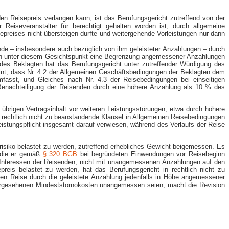
n Reisepreis verlangen kann, ist das Berufungsgericht zutreffend von der
eiseveranstalter für berechtigt gehalten worden ist, durch allgemeine
reises nicht übersteigen durfte und weitergehende Vorleistungen nur dann
nde – insbesondere auch bezüglich von ihm geleisteter Anzahlungen – durch
sich unter diesem Gesichtspunkt eine Begrenzung angemessener Anzahlungen
des Beklagten hat das Berufungsgericht unter zutreffender Würdigung des
int, dass Nr. 4.2 der Allgemeinen Geschäftsbedingungen der Beklagten dem
mfasst, und Gleiches nach Nr. 4.3 der Reisebedingungen bei einseitigen
enachteiligung der Reisenden durch eine höhere Anzahlung als 10 % des
übrigen Vertragsinhalt vor weiteren Leistungsstörungen, etwa durch höhere
ne rechtlich nicht zu beanstandende Klausel in Allgemeinen Reisebedingungen
rleistungspflicht insgesamt darauf verwiesen, während des Verlaufs der Reise
isiko belastet zu werden, zutreffend erhebliches Gewicht beigemessen. Es
 die er gemäß
§ 320 BGB
bei begründeten Einwendungen vor Reisebeginn
e Interessen der Reisenden, nicht mit unangemessenen Anzahlungen auf den
eis belastet zu werden, hat das Berufungsgericht in rechtlich nicht zu
ten Reise durch die geleistete Anzahlung jedenfalls in Höhe angemessener
vorgesehenen Mindeststornokosten unangemessen seien, macht die Revision