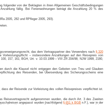
ng folgender von der Beklagten in ihren Allgemeinen Geschäftsbedingungen
 Anzahlung fällig. Bei Ferienwohnungen beträgt die Anzahlung 20 % des
RRa 2005, 282 und RPfleger 2005, 293).
reten.
tungsverweigerungsrecht, das dem Vertragspartner des Verwenders nach
§ 320
e Vorleistungspflicht – insbesondere Anzahlungen auf den Reisepreis von
100, 157, 161; BGH, Urt. v. 10.03.1999 – VIII ZR 204/98, NJW 1999, 2180,
gten durch die Klausel nicht entgegen den Geboten von Treu und Glauben
erpflichtung des Reisenden, bei Übersendung des Sicherungsscheins eine
ass der Reisende zur Vorleistung des vollen Reisepreises verpflichtet ist.
das Reisevertragsrecht aufgenommen wurden, die durch Art. 3 des Zweiten
Pauschalreisen angepasst wurden (nachfolgend
§ 651 k BGB
n.F.), war in der