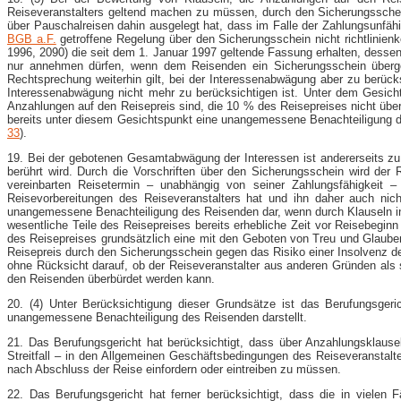
Reiseveranstalters geltend machen zu müssen, durch den Sicherungssch
über Pauschalreisen dahin ausgelegt hat, dass im Falle der Zahlungsunfäh
BGB a.F.
getroffene Regelung über den Sicherungsschein nicht richtlinie
1996, 2090) die seit dem 1. Januar 1997 geltende Fassung erhalten, desse
nur annehmen dürfen, wenn dem Reisenden ein Sicherungsschein übergeb
Rechtsprechung weiterhin gilt, bei der Interessenabwägung aber zu berück
Interessenabwägung nicht mehr zu berücksichtigen ist. Unter dem Gesich
Anzahlungen auf den Reisepreis sind, die 10 % des Reisepreises nicht übe
bereits unter diesem Gesichtspunkt eine unangemessene Benachteiligung d
33
).
19. Bei der gebotenen Gesamtabwägung der Interessen ist andererseits zu
berührt wird. Durch die Vorschriften über den Sicherungsschein wird der
vereinbarten Reisetermin – unabhängig von seiner Zahlungsfähigkeit – 
Reisevorbereitungen des Reiseveranstalters hat und ihn daher auch nic
unangemessene Benachteiligung des Reisenden dar, wenn durch Klauseln in
wesentliche Teile des Reisepreises bereits erhebliche Zeit vor Reisebegi
des Reisepreises grundsätzlich eine mit den Geboten von Treu und Glaube
Reisepreis durch den Sicherungsschein gegen das Risiko einer Insolvenz de
ohne Rücksicht darauf, ob der Reiseveranstalter aus anderen Gründen als se
den Reisenden überbürdet werden kann.
20. (4) Unter Berücksichtigung dieser Grundsätze ist das Berufungsger
unangemessene Benachteiligung des Reisenden darstellt.
21. Das Berufungsgericht hat berücksichtigt, dass über Anzahlungsklaus
Streitfall – in den Allgemeinen Geschäftsbedingungen des Reiseveranstalter
nach Abschluss der Reise einfordern oder eintreiben zu müssen.
22. Das Berufungsgericht hat ferner berücksichtigt, dass die in vielen 