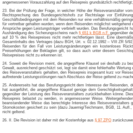
angemessenen Vorauszahlung auf den Reisepreis grundsätzlich rechtfertigt; 
23. Bei der Prüfung der Frage, in welcher Höhe der Reiseveranstalter vo
Rechtsprechung des Bundesgerichtshofs zur Rechtslage vor Einführung 
Geschäftsbedingungen mit dem Reisenden nur eine verhältnismäßig geringe
für vertretbar gehalten wurden, wenn dem Reisenden möglichst weitgehend 
Ansprüche gegen Leistungsträger verbrieft wurden. Das Berufungsgericht h
Aushändigung des Sicherungsscheins nach
§ 651 k BGB n.F.
gegenüber de
auf 10 % des Reisepreises nicht mehr rechtfertigen lässt. Eine übermäß
Gesamtinhalts des Vertrages (dazu BGH, Urt. v. 02.12.1992 – VIII ZR 5/9
Reisenden für den Fall von Leistungsänderungen ein kostenloses Rücktr
Preiserhöhungen der Beklagten gilt, so dass auch unter diesem Gesich
Reisepreises nicht zu erkennen ist.
24. Soweit die Revision meint, die angegriffene Klausel sei deshalb zu b
Gewalt, ausreichend geschützt sei, legt sie damit eine fehlerhafte Wertung
des Reiseveranstalters gehalten, den Reisepreis insgesamt kurz vor Reiseant
auftretende Leistungsstörungen nach Abschluss der Reise geltend zu mach
25. Andererseits hat das Berufungsgericht dem Interesse der Reisenden, 
hat ausgeführt, die angegriffene Klausel genüge dem Gerechtigkeitsgeha
gegenüber der Leistung des Reiseveranstalters zurückbehalten könne. Die
Reisepreis belastet zu werden, in angemessener Weise. Weitergehenden 
beanstandender Weise das berechtigte Interesse des Reiseveranstalters g
Stornokosten gesichert zu sein (dazu Jauernig/Teichmann, BGB, 11. Aufl.
nicht geltend.
26. II. Die Revision ist daher mit der Kostenfolge aus
§ 97 ZPO
zurückzuwe