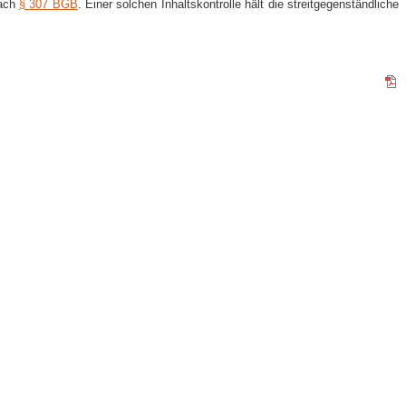
nach
§
307 BGB
. Einer solchen Inhaltskontrolle hält die streitgegenständliche