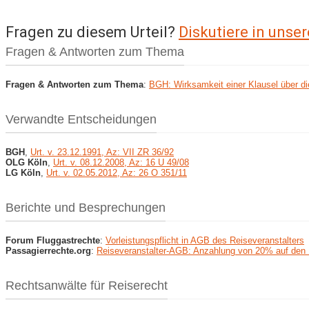
Fragen zu diesem Urteil?
Diskutiere in uns
Fragen & Antworten zum Thema
Fragen & Antworten zum Thema
:
BGH: Wirksamkeit einer Klausel über di
Verwandte Entscheidungen
BGH
,
Urt. v. 23.12.1991, Az: VII ZR 36/92
OLG Köln
,
Urt. v. 08.12.2008, Az: 16 U 49/08
LG Köln
,
Urt. v. 02.05.2012, Az: 26 O 351/11
Berichte und Besprechungen
Forum Fluggastrechte
:
Vorleistungspflicht in AGB des Reiseveranstalters
Passagierrechte.org
:
Reiseveranstalter-AGB: Anzahlung von 20% auf den 
Rechtsanwälte für Reiserecht