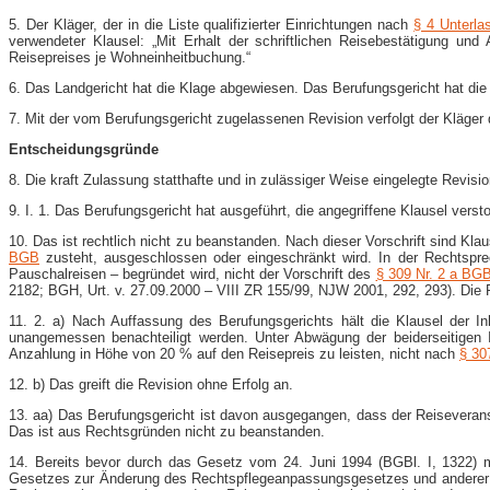
5. Der Kläger, der in die Liste qualifizierter Einrichtungen nach
§ 4 Unterl
verwendeter Klausel: „Mit Erhalt der schriftlichen Reisebestätigung 
Reisepreises je Wohneinheitbuchung.“
6. Das Landgericht hat die Klage abgewiesen. Das Berufungsgericht hat di
7. Mit der vom Berufungsgericht zugelassenen Revision verfolgt der Kläger 
Entscheidungsgründe
8. Die kraft Zulassung statthafte und in zulässiger Weise eingelegte Revisio
9. I. 1. Das Berufungsgericht hat ausgeführt, die angegriffene Klausel vers
10. Das ist rechtlich nicht zu beanstanden. Nach dieser Vorschrift sind 
BGB
zusteht, ausgeschlossen oder eingeschränkt wird. In der Rechtspre
Pauschalreisen – begründet wird, nicht der Vorschrift des
§ 309 Nr. 2 a BG
2182; BGH, Urt. v. 27.09.2000 – VIII ZR 155/99, NJW 2001, 292, 293). Die Re
11. 2. a) Nach Auffassung des Berufungsgerichts hält die Klausel der In
unangemessen benachteiligt werden. Unter Abwägung der beiderseitigen 
Anzahlung in Höhe von 20 % auf den Reisepreis zu leisten, nicht nach
§ 3
12. b) Das greift die Revision ohne Erfolg an.
13. aa) Das Berufungsgericht ist davon ausgegangen, dass der Reiseveranst
Das ist aus Rechtsgründen nicht zu beanstanden.
14. Bereits bevor durch das Gesetz vom 24. Juni 1994 (BGBl. I, 1322) 
Gesetzes zur Änderung des Rechtspflegeanpassungsgesetzes und anderer G