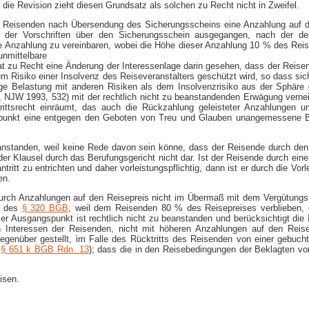
die Revision zieht diesen Grundsatz als solchen zu Recht nicht in Zweifel.
m Reisenden nach Übersendung des Sicherungsscheins eine Anzahlung auf de
der Vorschriften über den Sicherungsschein ausgegangen, nach der der R
 Anzahlung zu vereinbaren, wobei die Höhe dieser Anzahlung 10 % des Reisep
unmittelbare
at zu Recht eine Änderung der Interessenlage darin gesehen, dass der Reise
m Risiko einer Insolvenz des Reiseveranstalters geschützt wird, so dass 
ige Belastung mit anderen Risiken als dem Insolvenzrisiko aus der Sphäre 
2, NJW 1993, 532) mit der rechtlich nicht zu beanstandenden Erwägung verne
ittsrecht einräumt, das auch die Rückzahlung geleisteter Anzahlungen u
tspunkt eine entgegen den Geboten von Treu und Glauben unangemessene B
eanstanden, weil keine Rede davon sein könne, dass der Reisende durch den 
 der Klausel durch das Berufungsgericht nicht dar. Ist der Reisende durch ei
ritt zu entrichten und daher vorleistungspflichtig, dann ist er durch die Vo
en.
durch Anzahlungen auf den Reisepreis nicht im Übermaß mit dem Vergütungsr
lt des
§ 320 BGB
, weil dem Reisenden 80 % des Reisepreises verblieben,
ser Ausgangspunkt ist rechtlich nicht zu beanstanden und berücksichtigt di
Interessen der Reisenden, nicht mit höheren Anzahlungen auf den Reisepr
egenüber gestellt, im Falle des Rücktritts des Reisenden von einer gebuch
,
§
651 k BGB Rdn. 13
); dass die in den Reisebedingungen der Beklagten 
isen.