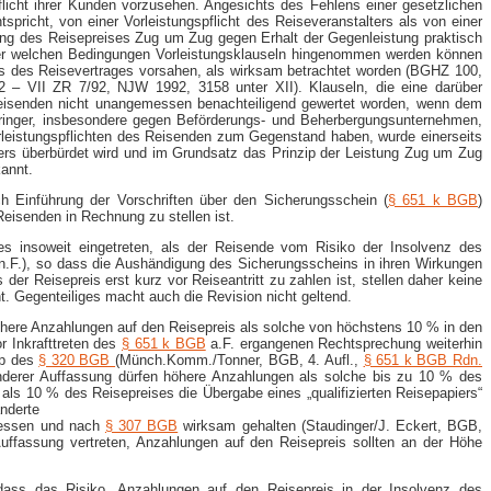
flicht ihrer Kunden vorzusehen. Angesichts des Fehlens einer gesetzlichen
spricht, von einer Vorleistungspflicht des Reiseveranstalters als von einer
lung des Reisepreises Zug um Zug gegen Erhalt der Gegenleistung praktisch
er welchen Bedingungen Vorleistungsklauseln hingenommen werden können
ss des Reisevertrages vorsahen, als wirksam betrachtet worden (BGHZ 100,
 – VII ZR 7/92, NJW 1992, 3158 unter XII). Klauseln, die eine darüber
 Reisenden nicht unangemessen benachteiligend gewertet worden, wenn dem
bringer, insbesondere gegen Beförderungs- und Beherbergungsunternehmen,
orleistungspflichten des Reisenden zum Gegenstand haben, wurde einerseits
ters überbürdet wird und im Grundsatz das Prinzip der Leistung Zug um Zug
kannt.
h Einführung der Vorschriften über den Sicherungsschein (
§ 651 k BGB
)
Reisenden in Rechnung zu stellen ist.
ges insoweit eingetreten, als der Reisende vom Risiko der Insolvenz des
.F.), so dass die Aushändigung des Sicherungsscheins in ihren Wirkungen
der Reisepreis erst kurz vor Reiseantritt zu zahlen ist, stellen daher keine
 Gegenteiliges macht auch die Revision nicht geltend.
höhere Anzahlungen auf den Reisepreis als solche von höchstens 10 % in den
r Inkrafttreten des
§ 651 k BGB
a.F. ergangenen Rechtsprechung weiterhin
ip des
§ 320 BGB
(Münch.Komm./Tonner, BGB, 4. Aufl.,
§ 651 k BGB Rdn.
nderer Auffassung dürfen höhere Anzahlungen als solche bis zu 10 % des
ls 10 % des Reisepreises die Übergabe eines „qualifizierten Reisepapiers“
änderte
messen und nach
§ 307 BGB
wirksam gehalten (Staudinger/J. Eckert, BGB,
 Auffassung vertreten, Anzahlungen auf den Reisepreis sollten an der Höhe
 dass das Risiko, Anzahlungen auf den Reisepreis in der Insolvenz des