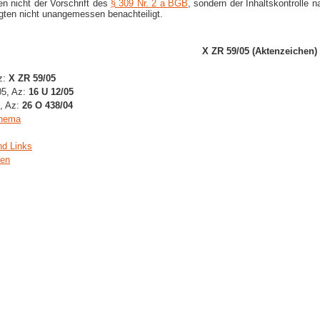
n nicht der Vorschrift des
§ 309 Nr. 2 a BGB
, sondern der Inhaltskontrolle 
agten nicht unangemessen benachteiligt.
X ZR 59/05 (Aktenzeichen)
z:
X ZR 59/05
05, Az:
16 U 12/05
4, Az:
26 O 438/04
Thema
nd Links
gen