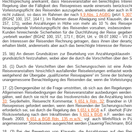
Rechtsprechung anerkannt, dass Reiseveranstalter ein berechtigtes Intere
Regelung über die Fälligkeit des Reisepreises wurde einerseits berücksicht
Vorleistungspflicht des Reisenden auszugehen, andererseits aber auch in 
nicht zulässt, so dass im Rahmen der nach
§ 9 Abs. 1 AGBG
(jetzt
§ 30
(BGHZ 100, 157, 164 f.). Im Rahmen dieser Abwägung sind Klauseln, die e
157, 171), wobei Anzahlungen in Höhe von mehr als 10 % des Reiseprei
hinausgehende Vorleistungspflicht des Reisenden vorsahen, insbesondere
Kunden hinreichende Sicherheiten für die Durchführung der Reise gegebe
„verbrieft wurden“ (BGHZ 100, 157, 171 f.; BGH, Urt. v. 09.07.1992 – VII
den Interessen der Reisenden Rechnung getragen, dass ihnen über derartig
erhalten bleibt, andererseits aber auch das berechtigte Interesse der Reise
15. bb) An diesen Grundsätzen zur Beurteilung von Anzahlungsklauseln 
grundsätzlich festzuhalten, wobei aber die durch die Vorschriften über den
16. (1) Durch die Vorschriften über den Sicherungsschein ist eine Ände
Reiseveranstalters hinsichtlich ausfallender Reiseleistungen entlastet worde
weitgehend der Übergabe „qualifizierter Reisepapiere“ im Sinne der bisherig
unangemessene Benachteiligung des Reisenden dar, wenn die Vorleistungspf
17. (2) Demgegenüber ist die Frage umstritten, ob sich aus den Regelungen
Allgemeinen Reisebedingungen der Reiseveranstalter ausbedungen werden kö
gälten, weil durch sie nicht nur das Insolvenzrisiko des die Anzahlung l
33
; Seyderhelm, Reiserecht Kommentar,
§ 651 k Rdn. 32
; Brandner in U
Reisepreises gefordert werden, wenn dem Reisenden der Sicherungsschein a
erforderlich sei, sei durch die Regelung des
§ 651 k BGB
a.F. überholt (Füh
Risikoverteilung nach dem Inkrafttreten des
§ 651 k BGB
n.F. werden nac
Bearb. 2003,
§ 651 a BGB Rdn. 135 m.w.N.
; vgl. auch Wirth/Röck in 
angemessener Stornokosten ausgerichtet werden (Jauernig/Teichmann, BGB
18. (3) Bei der Bewertung von Klauseln, die Anzahlungen auf den Reis