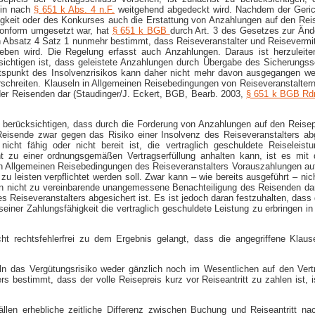
ein nach
§
651 k Abs. 4 n.F.
weitgehend abgedeckt wird. Nachdem der Geri
igkeit oder des Konkurses auch die Erstattung von Anzahlungen auf den Reis
nkonform umgesetzt war, hat
§ 651 k BGB
durch Art. 3 des Gesetzes zur Än
n Absatz 4 Satz 1 nunmehr bestimmt, dass Reiseveranstalter und Reisevermi
en wird. Die Regelung erfasst auch Anzahlungen. Daraus ist herzuleiten
sichtigen ist, dass geleistete Anzahlungen durch Übergabe des Sicherungss
tspunkt des Insolvenzrisikos kann daher nicht mehr davon ausgegangen wer
rschreiten. Klauseln in Allgemeinen Reisebedingungen von Reiseveranstaltern
er Reisenden dar (Staudinger/J. Eckert, BGB, Bearb. 2003,
§ 651 k BGB Rd
 berücksichtigen, dass durch die Forderung von Anzahlungen auf den Reisep
 Reisende zwar gegen das Risiko einer Insolvenz des Reiseveranstalters ab
nicht fähig oder nicht bereit ist, die vertraglich geschuldete Reiseleis
ht zu einer ordnungsgemäßen Vertragserfüllung anhalten kann, ist es mit
 Allgemeinen Reisebedingungen des Reiseveranstalters Vorauszahlungen auf
nn zu leisten verpflichtet werden soll. Zwar kann – wie bereits ausgeführt 
n nicht zu vereinbarende unangemessene Benachteiligung des Reisenden dar
s Reiseveranstalters abgesichert ist. Es ist jedoch daran festzuhalten, dass
iner Zahlungsfähigkeit die vertraglich geschuldete Leistung zu erbringen in
icht rechtsfehlerfrei zu dem Ergebnis gelangt, dass die angegriffene Kla
eln das Vergütungsrisiko weder gänzlich noch im Wesentlichen auf den Vert
s bestimmt, dass der volle Reisepreis kurz vor Reiseantritt zu zahlen ist, is
Fällen erhebliche zeitliche Differenz zwischen Buchung und Reiseantritt 