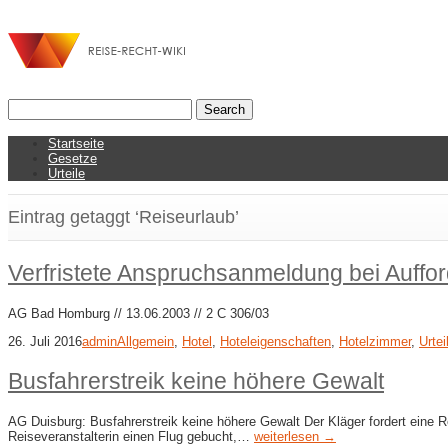
Startseite
Gesetze
Urteile
Eintrag getaggt ‘Reiseurlaub’
Verfristete Anspruchsanmeldung bei Aufford
AG Bad Homburg // 13.06.2003 // 2 C 306/03
26. Juli 2016
admin
Allgemein
,
Hotel
,
Hoteleigenschaften
,
Hotelzimmer
,
Urtei
Busfahrerstreik keine höhere Gewalt
AG Duisburg: Busfahrerstreik keine höhere Gewalt Der Kläger fordert eine R
Reiseveranstalterin einen Flug gebucht,…
weiterlesen →