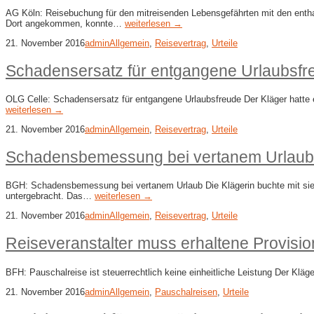
AG Köln: Reisebuchung für den mitreisenden Lebensgefährten mit den entha
Dort angekommen, konnte…
weiterlesen →
21. November 2016
admin
Allgemein
,
Reisevertrag
,
Urteile
Schadensersatz für entgangene Urlaubsfr
OLG Celle: Schadensersatz für entgangene Urlaubsfreude Der Kläger hatte ei
weiterlesen →
21. November 2016
admin
Allgemein
,
Reisevertrag
,
Urteile
Schadensbemessung bei vertanem Urlaub
BGH: Schadensbemessung bei vertanem Urlaub Die Klägerin buchte mit sie
untergebracht. Das…
weiterlesen →
21. November 2016
admin
Allgemein
,
Reisevertrag
,
Urteile
Reiseveranstalter muss erhaltene Provisio
BFH: Pauschalreise ist steuerrechtlich keine einheitliche Leistung Der Klä
21. November 2016
admin
Allgemein
,
Pauschalreisen
,
Urteile