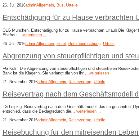
26. Juli 2016
admin
Allgemein
,
Bus
,
Urteile
Entschädigung für zu Hause verbrachten 
OLG München: Entschädigung für zu Hause verbrachten Urlaub Die Kläger 
Ehefrau…
weiterlesen →
26. Juli 2016
admin
Allgemein
,
Hotel
,
Hotelüberbuchung
,
Urteile
Abgrenzung von steuerpflichtigen und ste
FG Köln: Die Abgrenzung von steuerpflichtigen und steuerfreien Reisekosten
Bank ist die Klägerin. Sie verlangt die von ihr…
weiterlesen →
21. November 2016
admin
Allgemein
,
Reisevertrag
,
Urteile
Reisevertrag nach dem Geschäftsmodell 
LG Leipzig: Reisevertrag nach dem Geschäftsmodell des so genannten „Dyn
entschied, dass die Beklagtedurch die…
weiterlesen →
21. November 2016
admin
Allgemein
,
Reisevertrag
,
Urteile
Reisebuchung für den mitreisenden Leben