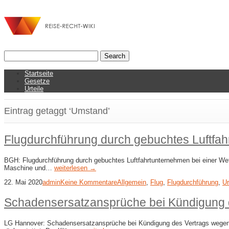
Startseite
Gesetze
Urteile
Eintrag getaggt ‘Umstand’
Flugdurchführung durch gebuchtes Luftfah
BGH: Flugdurchführung durch gebuchtes Luftfahrtunternehmen bei einer Wet
Maschine und…
weiterlesen →
22. Mai 2020
admin
Keine Kommentare
Allgemein
,
Flug
,
Flugdurchführung
,
Ur
Schadensersatzansprüche bei Kündigung d
LG Hannover: Schadensersatzansprüche bei Kündigung des Vertrags wegen Flu