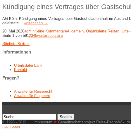
Kündigung eines Vertrages über Gastschul
AG Köln: Kündigung eines Vertrages über Gastschulaufenthalt im Ausland Di
geleistete…
weiterlesen →
20. Mai 2020
admin
Keine Kommentare
Allgemein
,
Organisierte Reisen
,
Urteil
Seite 1 von 59
1
2
3
4
5
weiter ›
Letzte »
Nächste Seite »
Informationen
Urteilsdatenbank
Kontakt
Fragen?
Anwälte für Reiserecht
Anwälte für Flugrecht
© 1995 - 2019
Impressum
❤
Gemeinschaftsprojekt Reise-Recht-Wiki.de
nach oben