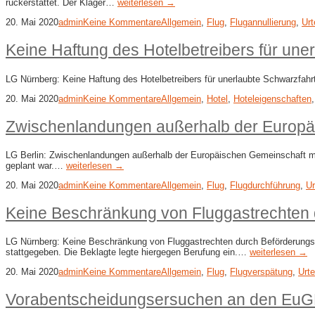
rückerstattet. Der Kläger…
weiterlesen →
20. Mai 2020
admin
Keine Kommentare
Allgemein
,
Flug
,
Flugannullierung
,
Urt
Keine Haftung des Hotelbetreibers für un
LG Nürnberg: Keine Haftung des Hotelbetreibers für unerlaubte Schwarzfahr
20. Mai 2020
admin
Keine Kommentare
Allgemein
,
Hotel
,
Hoteleigenschaften
Zwischenlandungen außerhalb der Europä
LG Berlin: Zwischenlandungen außerhalb der Europäischen Gemeinschaft mi
geplant war.…
weiterlesen →
20. Mai 2020
admin
Keine Kommentare
Allgemein
,
Flug
,
Flugdurchführung
,
Ur
Keine Beschränkung von Fluggastrechten 
LG Nürnberg: Keine Beschränkung von Fluggastrechten durch Beförderungsv
stattgegeben. Die Beklagte legte hiergegen Berufung ein.…
weiterlesen →
20. Mai 2020
admin
Keine Kommentare
Allgemein
,
Flug
,
Flugverspätung
,
Urte
Vorabentscheidungsersuchen an den EuGH 