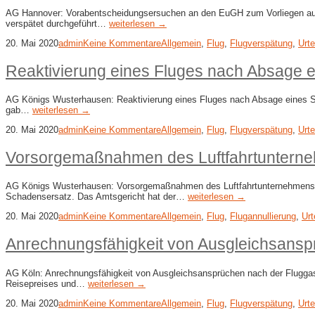
AG Hannover: Vorabentscheidungsersuchen an den EuGH zum Vorliegen außerg
verspätet durchgeführt…
weiterlesen →
20. Mai 2020
admin
Keine Kommentare
Allgemein
,
Flug
,
Flugverspätung
,
Urte
Reaktivierung eines Fluges nach Absage e
AG Königs Wusterhausen: Reaktivierung eines Fluges nach Absage eines Str
gab…
weiterlesen →
20. Mai 2020
admin
Keine Kommentare
Allgemein
,
Flug
,
Flugverspätung
,
Urte
Vorsorgemaßnahmen des Luftfahrtunterneh
AG Königs Wusterhausen: Vorsorgemaßnahmen des Luftfahrtunternehmens bei F
Schadensersatz. Das Amtsgericht hat der…
weiterlesen →
20. Mai 2020
admin
Keine Kommentare
Allgemein
,
Flug
,
Flugannullierung
,
Urt
Anrechnungsfähigkeit von Ausgleichsansp
AG Köln: Anrechnungsfähigkeit von Ausgleichsansprüchen nach der Fluggastr
Reisepreises und…
weiterlesen →
20. Mai 2020
admin
Keine Kommentare
Allgemein
,
Flug
,
Flugverspätung
,
Urte