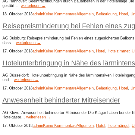
AG Hannover: Beeinträchtigungen durch Bauarbeiten in der Hotelanlage Die K
gestört.…
weiterlesen →
18. Oktober 2018
admin
Keine Kommentare
Allgemein
,
Belästigung
,
Hotel
,
Ur
Reisepreisminderung bei Fehlen eines zug
AG Duisburg: Reisepreisminderung bei Fehlen eines zugesicherten Balkons Di
dass…
weiterlesen →
17. Oktober 2018
admin
Keine Kommentare
Allgemein
,
Hotel
,
Hotelzimmer
,
Ur
Hotelunterbringung in Nähe des lärminten
AG Düsseldorf: Hotelunterbringung in Nähe des lärmintensiven Hoteleingangs
und…
weiterlesen →
17. Oktober 2018
admin
Keine Kommentare
Allgemein
,
Belästigung
,
Hotel
,
Ur
Anwesenheit behinderter Mitreisender
AG Kleve: Anwesenheit behinderter Mitreisender Die Kläger haben bei der B
Hotelgäste…
weiterlesen →
17. Oktober 2018
admin
Keine Kommentare
Allgemein
,
Hotel
,
Hotelmängel
,
Ur