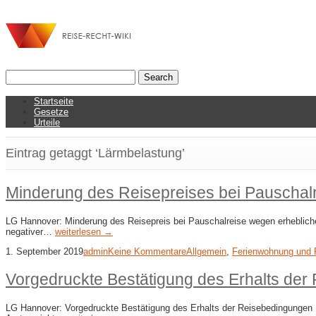
Startseite
Gesetze
Urteile
Eintrag getaggt ‘Lärmbelastung’
Minderung des Reisepreises bei Pauschal
LG Hannover: Minderung des Reisepreis bei Pauschalreise wegen erhebliche
negativer…
weiterlesen →
1. September 2019
admin
Keine Kommentare
Allgemein
,
Ferienwohnung und 
Vorgedruckte Bestätigung des Erhalts de
LG Hannover: Vorgedruckte Bestätigung des Erhalts der Reisebedingungen D