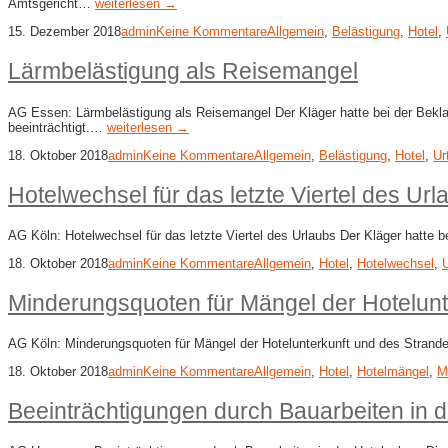
Amtsgericht…
weiterlesen →
15. Dezember 2018
admin
Keine Kommentare
Allgemein
,
Belästigung
,
Hotel
,
Lärmbelästigung als Reisemangel
AG Essen: Lärmbelästigung als Reisemangel Der Kläger hatte bei der Bekla
beeinträchtigt.…
weiterlesen →
18. Oktober 2018
admin
Keine Kommentare
Allgemein
,
Belästigung
,
Hotel
,
Ur
Hotelwechsel für das letzte Viertel des Url
AG Köln: Hotelwechsel für das letzte Viertel des Urlaubs Der Kläger hatte
18. Oktober 2018
admin
Keine Kommentare
Allgemein
,
Hotel
,
Hotelwechsel
,
U
Minderungsquoten für Mängel der Hotelunt
AG Köln: Minderungsquoten für Mängel der Hotelunterkunft und des Strande
18. Oktober 2018
admin
Keine Kommentare
Allgemein
,
Hotel
,
Hotelmängel
,
M
Beeinträchtigungen durch Bauarbeiten in d