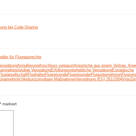
nung bei Code-Sharing
älte für Fluggastrechte
erspätung
Annullierung
Anschluss verpasst
Ansprüche aus einem Vertrag. Anw
aring
dreistündige Verspätung
Erfüllungsort
erhebliche Verspätung
Europäische
Fluggesellschaft
Flughafen
Flugreisende
Flugreisender
Flugunternehmen
Flugver
Unannehmlichkeit
unzumutbare Maßnahmen
Verordnung (EG) 261/2004
Vigo
Zei
*
markiert