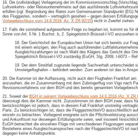
16. Die (vollständige) Verlagerung der im Kommissionsvorschlag (Vorschl
Luftverkehrs- oder Reiseunternehmens auf das ausführende Luftverkehrsunt
erfüllen (vgl. Begründung des Rates zum Gemeinsamen Standpunkt (EG) Nr.
des Fluggastes, sondern – vertraglich gesehen – gegen dessen Erfüllungsgehi
Vorlagebeschluss vom 14.6.2016, Az. X ZR 92/15
) nicht in Zweifel ziehen.
17. Falls die vorstehend aufgeworfene Frage zu bejahen ist, kommt es für d
Sinne von Art. 5 Nr. 1 Buchst. b, 2. Spiegelstrich Brüssel-​I-VO anzusehen is
18. Der Gerichtshof der Europäischen Union hat sich bereits zur Fra
mit einem einzigen, den Flug auch ausführenden Luftfahrtunternehme
Ausgleichszahlungen ist nach Wahl des Klägers das Gericht des Orte
Spiegelstrich Brüssel-​I-VO zuständig (EuGH, Slg. 2009, I-​6073 – Reh
19. Der dem Streitfall zugrunde liegende Sachverhalt unterscheidet 
Umsteigeflughafen – befördert werden. Zum anderen ist das in Ansp
20. Die Kammer ist der Auffassung, nicht auch den Flughafen Frankfurt am 
anzusehen, die im Zusammenhang mit dem Zubringerflug von Vigo nach Par
Revisionsverfahrens vor dem BGH und des bereits genannten Vorlagebes
21. Soweit der
BGH in seinem Vorlagebeschluss vom 14.6.2016 (Az. X ZR 
überzeugt dies die Kammer nicht. Zuzustimmen ist dem BGH zwar, dass für de
berücksichtigen ist jedoch, dass in diesem Fall Frankfurt unstreitig vertragl
Paris. Zu berücksichtigen ist, dass die FluggastrechteVO ausschließlich au
einzeln zu betrachten. Vorliegend ereignete sich die Pflichtverletzung aus
und Ankunftsort nur deswegen Erfüllungsorte seien, weil insoweit hinsichtl
EuGH betrachtet die einzelnen Flüge mit verschiedenen Flugzeugen separat. I
Bestehens eines Ausgleichsanspruches nach der FluggastrechteVO ist nach de
dagegen keine Anhaltspunkte.