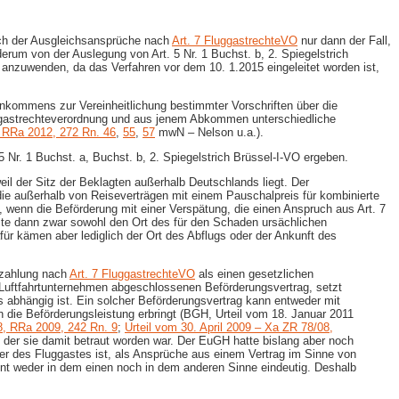
lich der Ausgleichsansprüche nach
Art. 7 FluggastrechteVO
nur dann der Fall,
rum von der Auslegung von Art. 5 Nr. 1 Buchst. b, 2. Spiegelstrich
ng anzuwenden, da das Verfahren vor dem 10. 1.2015 eingeleitet worden ist,
inkommens zur Vereinheitlichung bestimmter Vorschriften über die
uggastrechteverordnung und aus jenem Abkommen unterschiedliche
, RRa 2012, 272 Rn. 46
,
55
,
57
mwN – Nelson u.a.).
Nr. 1 Buchst. a, Buchst. b, 2. Spiegelstrich Brüssel-​I-VO ergeben.
eil der Sitz der Beklagten außerhalb Deutschlands liegt. Der
die außerhalb von Reiseverträgen mit einem Pauschalpreis für kombinierte
, wenn die Beförderung mit einer Verspätung, die einen Anspruch aus Art. 7
sste dann zwar sowohl den Ort des für den Schaden ursächlichen
r kämen aber lediglich der Ort des Abflugs oder der Ankunft des
szahlung nach
Art. 7 FluggastrechteVO
als einen gesetzlichen
 Luftfahrtunternehmen abgeschlossenen Beförderungsvertrag, setzt
 abhängig ist. Ein solcher Beförderungsvertrag kann entweder mit
die Beförderungsleistung erbringt (BGH, Urteil vom 18. Januar 2011
8, RRa 2009, 242 Rn. 9
;
Urteil vom 30. April 2009 – Xa ZR 78/08,
 von der sie damit betraut worden war. Der EuGH hatte bislang aber noch
ner des Fluggastes ist, als Ansprüche aus einem Vertrag im Sinne von
int weder in dem einen noch in dem anderen Sinne eindeutig. Deshalb