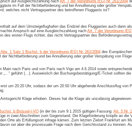
nspruch auf Ausgleichszahlung nach
Art. 7 der Verordnung (EG) Nr. 261/2004
de
ggäste im Fall der Nichtbeförderung und bei Annullierung oder großer Versp
rd, welches nicht Vertragspartner des betroffenen Fluggasts ist?
enthalt auf dem Umsteigeflughafen das Endziel des Fluggastes auch dann al
emachte Anspruch auf eine Ausgleichszahlung nach
Art. 7 der Verordnung (EG
n des ersten Flugs richtet, das nicht Vertragspartner des Beförderungsvertrag
7 Abs. 1 Satz 1 Buchst. b der Verordnung (EG) Nr. 261/2004
des Europäischen
ll der Nichtbeförderung und bei Annullierung oder großer Verspätung von Flü
 am Main nach Paris und von Paris nach Vigo am 4.6.2014 sowie entsprechen
r „…“ geführt (…). Ausweislich der Buchungsbestätigung/E-​Ticket sollten di
is erst um 20:20 Uhr, sodass der um 20:50 Uhr abgehende Anschlussflug von P
ag.
 Amtsgericht Klage erhoben. Dieses hat die Klage als unzulässig abgewiesen 
 Buchst. b Brüssel-​I-VO
(in der bis zum 9.1.2015 gültigen Fassung:
Art. 5 Nr. 
üge in zwei Abschnitten zum Gegenstand. Die Klageforderung knüpfe an die Ve
iden Orte als Erfüllungsort infrage kämen. Zum letzten Zielort Frankfurt am 
; davon sei aber die prozessuale Frage nach dem Gerichtsstand zu trennen. A