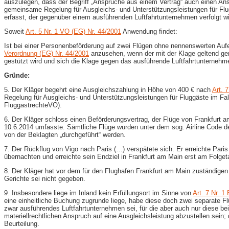
auszulegen, dass der Begriff „Ansprüche aus einem Vertrag“ auch einen A
gemeinsame Regelung für Ausgleichs- und Unterstützungsleistungen für Flu
erfasst, der gegenüber einem ausführenden Luftfahrtunternehmen verfolgt wi
Soweit
Art. 5 Nr. 1 VO (EG) Nr. 44/2001
Anwendung findet:
Ist bei einer Personenbeförderung auf zwei Flügen ohne nennenswerten Auf
Verordnung (EG) Nr. 44/2001
anzusehen, wenn der mit der Klage geltend g
gestützt wird und sich die Klage gegen das ausführende Luftfahrtunternehme
Gründe:
5. Der Kläger begehrt eine Ausgleichszahlung in Höhe von 400 € nach
Art. 
Regelung für Ausgleichs- und Unterstützungsleistungen für Fluggäste im Fa
FluggastrechteVO).
6. Der Kläger schloss einen Beförderungsvertrag, der Flüge von Frankfurt
10.6.2014 umfasste. Sämtliche Flüge wurden unter dem sog. Airline Code de
von der Beklagten „durchgeführt“ werden.
7. Der Rückflug von Vigo nach Paris (…) verspätete sich. Er erreichte Par
übernachten und erreichte sein Endziel in Frankfurt am Main erst am Folget
8. Der Kläger hat vor dem für den Flughafen Frankfurt am Main zuständigen
Gerichte sei nicht gegeben.
9. Insbesondere liege im Inland kein Erfüllungsort im Sinne von
Art. 7 Nr. 1
eine einheitliche Buchung zugrunde liege, habe diese doch zwei separate Fl
zwar ausführendes Luftfahrtunternehmen sei, für die aber auch nur diese be
materiellrechtlichen Anspruch auf eine Ausgleichsleistung abzustellen sein
Beurteilung.