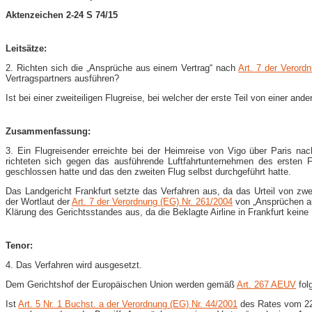
Aktenzeichen 2-24 S 74/15
Leitsätze:
2. Richten sich die „Ansprüche aus einem Vertrag“ nach
Art. 7 der Verord
Vertragspartners ausführen?
Ist bei einer zweiteiligen Flugreise, bei welcher der erste Teil von einer a
Zusammenfassung:
3. Ein Flugreisender erreichte bei der Heimreise von Vigo über Paris na
richteten sich gegen das ausführende Luftfahrtunternehmen des ersten 
geschlossen hatte und das den zweiten Flug selbst durchgeführt hatte.
Das Landgericht Frankfurt setzte das Verfahren aus, da das Urteil von zw
der Wortlaut der
Art. 7 der Verordnung (EG) Nr. 261/2004
von „Ansprüchen aus
Klärung des Gerichtsstandes aus, da die Beklagte Airline in Frankfurt kein
Tenor:
4. Das Verfahren wird ausgesetzt.
Dem Gerichtshof der Europäischen Union werden gemäß
Art. 267 AEUV
fol
Ist
Art. 5 Nr. 1 Buchst. a der Verordnung (EG) Nr. 44/2001
des Rates vom 22.