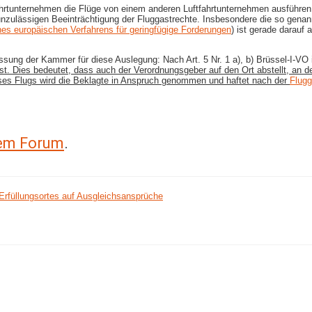
fahrtunternehmen die Flüge von einem anderen Luftfahrtunternehmen ausführen l
unzulässigen Beeinträchtigung der Fluggastrechte. Insbesondere die so genann
es europäischen Verfahrens für geringfügige Forderungen
) ist gerade darauf
ffassung der Kammer für diese Auslegung: Nach Art. 5 Nr. 1 a), b) Brüssel-​I-
ist. Dies bedeutet, dass auch der Verordnungsgeber auf den Ort abstellt, an de
eses Flugs wird die Beklagte in Anspruch genommen und haftet nach der
Flug
rem Forum
.
Erfüllungsortes auf Ausgleichsansprüche