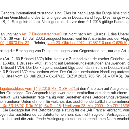
Gerichte international zuständig sind. Dies ist nach Lage der Dinge hinsicht
ein Gerichtsstand des Erfüllungsortes in Deutschland liegt. Dies hängt wiede
t. B, 2. Spiegelstrich ab). Vorliegend ist die vor dem 9.1.2015 gültige Fassu
szahlung nach
Art. 7 FluggastrechteVO
ist nicht nach Art. 19 Abs. 1 des Übere
94, S. 39 vom 18. Juli 2001) ausgeschlossen, weil für Ansprüche aus der Fl
09, I-​6073 Rn. 27
– Rehder;
vom 23. Oktober 2012 – C-​581/10 und C-​629/10
rtrag die Erbringung von Dienstleistungen zum Gegenstand hat, nur aus Art. 5 
rt. 2, 60 Brüssel-​I-VO) führt nicht zur Zuständigkeit deutscher Gerichte, w
 16 Abs. 1 Brüssel-​I-VO) ist nicht auf Beförderungsleistungen anzuwenden, 
 Brüssel-​I-VO). Der Deliktsgerichtsstand läge auch dann nicht in Deutschland
r. 3 Brüssel-​I-VO einzuordnen wäre. Der Ort der unerlaubten Handlung umfa
, Urteil vom 18. Juli 2013 – C-​147/12, EuZW 2013, 703 Rn. 51 – ÖFAB). Dafü
lagebeschluss vom 14.6.2016, Az. X ZR 92/15
) den Anspruch auf Ausgleich
her Grundlage. Der Anspruch folgt zwar nicht unmittelbar aus dem mit einem
 verfügt, was wiederum regelmäßig vom Bestehen eines Beförderungsvertrages
nem anderen Unternehmen, für welches das ausführende Luftfahrtunternehmen 
– Xa ZR 76/07, RRa 2010, 34 Rn. 18
;
Urteil vom 28. Mai 2009 – Xa ZR 113/0
üllt. Die Beklagte hat ihre Beförderungsleistung für die „Air France“ erbracht,
gegen das ausführende Luftfahrtunternehmen, das nicht zugleich Vertragspart
ilden, und die zutreffende Auslegung dieser unionsrechtlichen Norm ersche