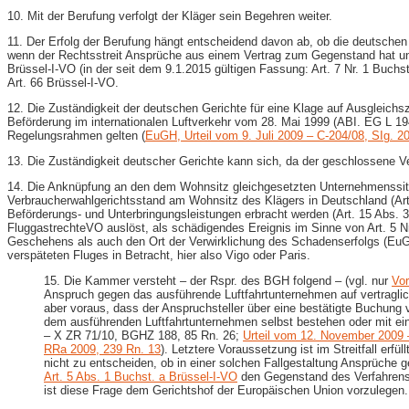
10. Mit der Berufung verfolgt der Kläger sein Begehren weiter.
11. Der Erfolg der Berufung hängt entscheidend davon ab, ob die deutschen 
wenn der Rechtsstreit Ansprüche aus einem Vertrag zum Gegenstand hat und 
Brüssel-​I-VO (in der seit dem 9.1.2015 gültigen Fassung: Art. 7 Nr. 1 Buchs
Art. 66 Brüssel-​I-VO.
12. Die Zuständigkeit der deutschen Gerichte für eine Klage auf Ausgleich
Beförderung im internationalen Luftverkehr vom 28. Mai 1999 (ABI. EG L 1
Regelungsrahmen gelten (
EuGH, Urteil vom 9. Juli 2009 – C-​204/08, SIg. 20
13. Die Zuständigkeit deutscher Gerichte kann sich, da der geschlossene Ve
14. Die Anknüpfung an den dem Wohnsitz gleichgesetzten Unternehmenssitz (A
Verbraucherwahlgerichtsstand am Wohnsitz des Klägers in Deutschland (Art.
Beförderungs- und Unterbringungsleistungen erbracht werden (Art. 15 Abs. 3
FluggastrechteVO auslöst, als schädigendes Ereignis im Sinne von Art. 5 N
Geschehens als auch den Ort der Verwirklichung des Schadenserfolgs (EuGH
verspäteten Fluges in Betracht, hier also Vigo oder Paris.
15. Die Kammer versteht – der Rspr. des BGH folgend – (vgl. nur
Vor
Anspruch gegen das ausführende Luftfahrtunternehmen auf vertraglic
aber voraus, dass der Anspruchsteller über eine bestätigte Buchung
dem ausführenden Luftfahrtunternehmen selbst bestehen oder mit ei
– X ZR 71/10, BGHZ 188, 85 Rn. 26;
Urteil vom 12. November 2009 
RRa 2009, 239 Rn. 13
). Letztere Voraussetzung ist im Streitfall erf
nicht zu entscheiden, ob in einer solchen Fallgestaltung Ansprüche 
Art. 5 Abs. 1 Buchst. a Brüssel-​I-VO
den Gegenstand des Verfahrens b
ist diese Frage dem Gerichtshof der Europäischen Union vorzulegen.