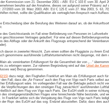
ag der Kommission vom 21. Dezember 2001 – ABI. EU C 103 E vom 30. April 20
ernehmen beruhte auf der Annahme, dieses sei aufgrund seiner Präsenz auf de
 27/2003 vom 18. März 2003, ABI. EU C 125 E vom 27. Mai 2003, S. 63, 70).
lfen richtet, sollte die Qualifikation als vertraglichen Anspruch nach Auffa
ie Entscheidung über die Berufung des Weiteren darauf an, ob der Ankunftsort
t.
ge des Gerichtsstands im Fall einer Beförderung von Personen im Luftverkehr 
n geschlossenen Vertrages geäußert: Für eine auf diesen Beförderungsvertra
s des Abflugs oder der Ankunft des Flugzeugs entsprechend der Vereinbarung 
der).
sich davon in zweierlei Hinsicht. Zum einen sollten die Fluggäste zu ihrem E
ruch genommene ausführende Luftfahrtunternehmen nicht dasjenige, mit dem d
Main als vereinbarten Erfüllungsort für die Gesamtheit der von „…“ übernomme
is zu erbringen waren. Zur näheren Begründung wird auf das
Urteil der Kamm
chlusses war) Bezug genommen.
92/15)
dazu neigt, den Flughafen Frankfurt am Main als Erfüllungsort auch fü
n Fall, dass die „Air France“ auch den Flug von Vigo nach Paris selbst ausge
icher Erfüllungsort wäre. Im vorliegenden Fall war die Beklagte jedoch nicht ve
f die Verpflichtungen des den streitigen Flug „tatsächlich“ ausführenden Luft
schließlich auf dem Flug von Vigo nach Paris. Der EuGH stellt in seiner richt
ich des streitgegenständlichen Fluges eine hinreichende Nähe bestünde, und we
n Frankfurt wirkte sich die Verspätung des Flugs von Vigo nach Paris lediglic
r Rspr. des EuGH auf das sog. Endziel abzustellen. Dafür, dass dies auch hi