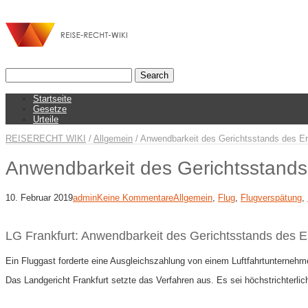
Startseite
Gesetze
Urteile
REISERECHT WIKI
/
Allgemein
/
Anwendbarkeit des Gerichtsstands des Er
Anwendbarkeit des Gerichtsstands
10. Februar 2019
admin
Keine Kommentare
Allgemein
,
Flug
,
Flugverspätung
,
LG Frankfurt: Anwendbarkeit des Gerichtsstands des E
Ein Fluggast forderte eine Ausgleichszahlung von einem Luftfahrtunternehm
Das Landgericht Frankfurt setzte das Verfahren aus. Es sei höchstrichterlic