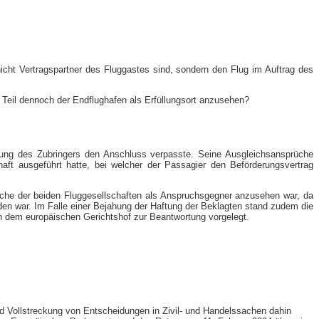
icht Vertragspartner des Fluggastes sind, sondern den Flug im Auftrag des
te Teil dennoch der Endflughafen als Erfüllungsort anzusehen?
pätung des Zubringers den Anschluss verpasste. Seine Ausgleichsansprüche
ft ausgeführt hatte, bei welcher der Passagier den Beförderungsvertrag
elche der beiden Fluggesellschaften als Anspruchsgegner anzusehen war, da
den war. Im Falle einer Bejahung der Haftung der Beklagten stand zudem die
den dem europäischen Gerichtshof zur Beantwortung vorgelegt.
d Vollstreckung von Entscheidungen in Zivil- und Handelssachen dahin