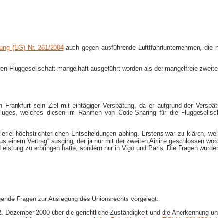
nung (EG) Nr. 261/2004
auch gegen ausführende Luftffahrtunternehmen, die n
nderen Fluggesellschaft mangelhaft ausgeführt worden als der mangelfreie zwei
ch Frankfurt sein Ziel mit eintägiger Verspätung, da er aufgrund der Vers
Fluges, welches diesen im Rahmen von Code-Sharing für die Fluggesellscha
eierlei höchstrichterlichen Entscheidungen abhing. Erstens war zu klären, w
 einem Vertrag“ ausging, der ja nur mit der zweiten Airline geschlossen wor
e Leistung zu erbringen hatte, sondern nur in Vigo und Paris. Die Fragen wur
gende Fragen zur Auslegung des Unionsrechts vorgelegt:
 Dezember 2000 über die gerichtliche Zuständigkeit und die Anerkennung un