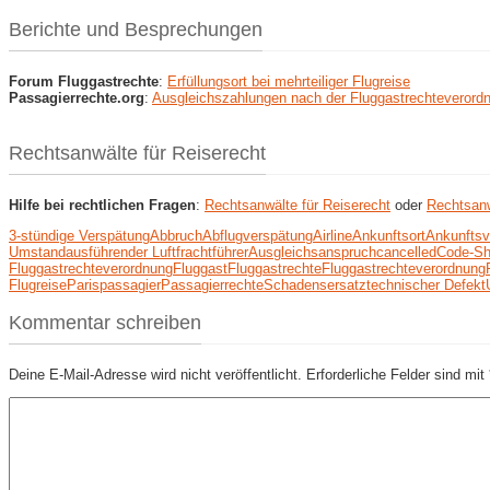
Berichte und Besprechungen
Forum Fluggastrechte
:
Erfüllungsort bei mehrteiliger Flugreise
Passagierrechte.org
:
Ausgleichszahlungen nach der Fluggastrechteverord
Rechtsanwälte für Reiserecht
Hilfe bei rechtlichen Fragen
:
Rechtsanwälte für Reiserecht
oder
Rechtsanw
3-stündige Verspätung
Abbruch
Abflugverspätung
Airline
Ankunftsort
Ankunftsv
Umstand
ausführender Luftfrachtführer
Ausgleichsanspruch
cancelled
Code-Sh
Fluggastrechteverordnung
Fluggast
Fluggastrechte
Fluggastrechteverordnung
Flugreise
Paris
passagier
Passagierrechte
Schadensersatz
technischer Defekt
Kommentar schreiben
Deine E-Mail-Adresse wird nicht veröffentlicht.
Erforderliche Felder sind mit