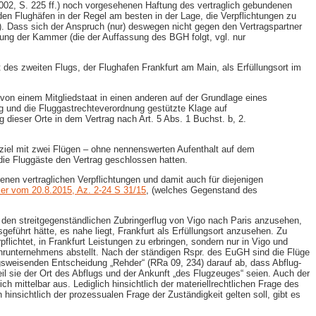
02, S. 225 ff.) noch vorgesehenen Haftung des vertraglich gebundenen
n Flughäfen in der Regel am besten in der Lage, die Verpflichtungen zu
 Dass sich der Anspruch (nur) deswegen nicht gegen den Vertragspartner
ssung der Kammer (die der Auffassung des BGH folgt, vgl. nur
 des zweiten Flugs, der Flughafen Frankfurt am Main, als Erfüllungsort im
von einem Mitgliedstaat in einen anderen auf der Grundlage eines
g und die Fluggastrechteverordnung gestützte Klage auf
dieser Orte in dem Vertrag nach Art. 5 Abs. 1 Buchst. b, 2.
ndziel mit zwei Flügen – ohne nennenswerten Aufenthalt auf dem
ie Fluggäste den Vertrag geschlossen hatten.
nen vertraglichen Verpflichtungen und damit auch für diejenigen
er vom 20.8.2015, Az. 2-​24 S 31/15
, (welches Gegenstand des
r den streitgegenständlichen Zubringerflug von Vigo nach Paris anzusehen,
führt hätte, es nahe liegt, Frankfurt als Erfüllungsort anzusehen. Zu
rpflichtet, in Frankfurt Leistungen zu erbringen, sondern nur in Vigo und
fahrunternehmens abstellt. Nach der ständigen Rspr. des EuGH sind die Flüge
ungsweisenden Entscheidung „Rehder“ (RRa 09, 234) darauf ab, dass Abflug-
il sie der Ort des Abflugs und der Ankunft „des Flugzeuges“ seien. Auch der
h mittelbar aus. Lediglich hinsichtlich der materiellrechtlichen Frage des
nsichtlich der prozessualen Frage der Zuständigkeit gelten soll, gibt es