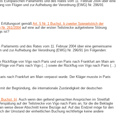
s Europäischen Parlaments und des Rates vom 11. Februar 2004 über eine
ätung von Flügen und zur Aufhebung der Verordnung (EWG) Nr. 296/91
s Erfüllungsort gemäß
Art. 5 Nr. 1 Buchst. b zweiter Spiegelstrich der
) Nr. 261/2004
auf eine auf der ersten Teilstrecke aufgetretene Störung
s ist?
 Parlaments und des Rates vom 11. Februar 2004 über eine gemeinsame
gen und zur Aufhebung der Verordnung (EWG) Nr. 296/91 (im Folgenden:
de Rückflüge von Vigo nach Paris und von Paris nach Frankfurt am Main am
e Flüge von Paris nach Vigo (…) sowie der Rückflug von Vigo nach Paris (…)
aris nach Frankfurt am Main verpasst wurde. Der Kläger musste in Paris
mit der Begründung, die internationale Zuständigkeit der deutschen
1 Buchst. b)
. Auch wenn den geltend gemachten Ansprüchen im Streitfall
rspätung auf der Teilstrecke von Vigo nach Paris an, für die die Beklagte
Main weise dieser Abschnitt keine Bezüge auf. Auf das Endziel möge für den
uch der Umstand der einheitlichen Buchung rechtfertige keine andere