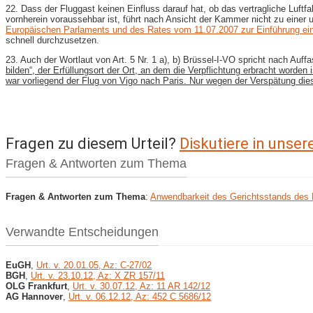
22. Dass der Fluggast keinen Einfluss darauf hat, ob das vertragliche Luft
vornherein voraussehbar ist, führt nach Ansicht der Kammer nicht zu einer 
Europäischen Parlaments und des Rates vom 11.07.2007 zur Einführung ein
schnell durchzusetzen.
23. Auch der Wortlaut von Art. 5 Nr. 1 a), b) Brüssel-​I-VO spricht nach Au
bilden“, der Erfüllungsort der Ort, an dem die Verpflichtung erbracht worden 
war vorliegend der Flug von Vigo nach Paris. Nur wegen der Verspätung di
Fragen zu diesem Urteil?
Diskutiere in unse
Fragen & Antworten zum Thema
Fragen & Antworten zum Thema
:
Anwendbarkeit des Gerichtsstands des 
Verwandte Entscheidungen
EuGH
,
Urt. v. 20.01.05, Az: C-27/02
BGH
,
Urt. v. 23.10.12, Az: X ZR 157/11
OLG Frankfurt
,
Urt. v. 30.07.12, Az: 11 AR 142/12
AG Hannover
,
Urt. v. 06.12.12, Az: 452 C 5686/12