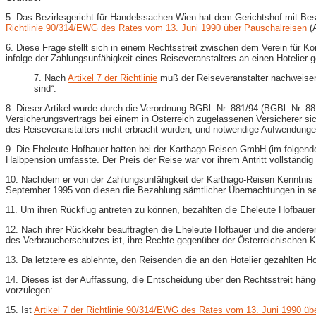
5. Das Bezirksgericht für Handelssachen Wien hat dem Gerichtshof mit Be
Richtlinie 90/314/EWG des Rates vom 13. Juni 1990 über Pauschalreisen
(A
6. Diese Frage stellt sich in einem Rechtsstreit zwischen dem Verein für K
infolge der Zahlungsunfähigkeit eines Reiseveranstalters an einen Hotelier 
7. Nach
Artikel 7 der Richtlinie
muß der Reiseveranstalter nachweisen,
sind“.
8. Dieser Artikel wurde durch die Verordnung BGBl. Nr. 881/94 (BGBl. Nr. 
Versicherungsvertrags bei einem in Österreich zugelassenen Versicherer sic
des Reiseveranstalters nicht erbracht wurden, und notwendige Aufwendungen 
9. Die Eheleute Hofbauer hatten bei der Karthago-​Reisen GmbH (im folgende
Halbpension umfasste. Der Preis der Reise war vor ihrem Antritt vollständig
10. Nachdem er von der Zahlungsunfähigkeit der Karthago-​Reisen Kenntnis e
September 1995 von diesen die Bezahlung sämtlicher Übernachtungen in se
11. Um ihren Rückflug antreten zu können, bezahlten die Eheleute Hofbauer
12. Nach ihrer Rückkehr beauftragten die Eheleute Hofbauer und die ander
des Verbraucherschutzes ist, ihre Rechte gegenüber der Österreichischen K
13. Da letztere es ablehnte, den Reisenden die an den Hotelier gezahlten H
14. Dieses ist der Auffassung, die Entscheidung über den Rechtsstreit hän
vorzulegen:
15. Ist
Artikel 7 der Richtlinie 90/314/EWG des Rates vom 13. Juni 1990 üb