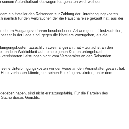
n seinem Aufenthaltsort deswegen festgehalten wird, weil der
in dem ein Hotelier den Reisenden zur Zahlung der Unterbringungskosten
h nämlich für den Verbraucher, der die Pauschalreise gekauft hat, aus der
n der im Ausgangsverfahren beschriebenen Art anregen, ist festzustellen,
s besser in der Lage sind, gegen die Hoteliers vorzugehen, als die
erbringungskosten tatsächlich zweimal gezahlt hat – zunächst an den
Reisende in Wirklichkeit auf seine eigenen Kosten untergebracht
die vereinbarten Leistungen nicht vom Veranstalter an den Reisenden
r seine Unterbringungskosten vor der Reise an den Veranstalter gezahlt hat,
 Hotel verlassen könnte, um seinen Rückflug anzutreten, unter dem
egeben haben, sind nicht erstattungsfähig. Für die Parteien des
r Sache dieses Gerichts.