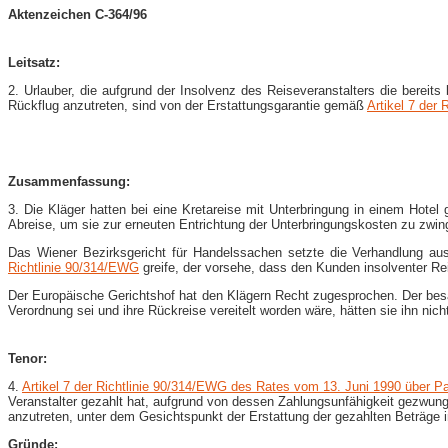
Aktenzeichen C-364/96
Leitsatz:
2. Urlauber, die aufgrund der Insolvenz des Reiseveranstalters die bereit
Rückflug anzutreten, sind von der Erstattungsgarantie gemäß
Artikel 7 der
Zusammenfassung:
3. Die Kläger hatten bei eine Kretareise mit Unterbringung in einem Hotel
Abreise, um sie zur erneuten Entrichtung der Unterbringungskosten zu zwin
Das Wiener Bezirksgericht für Handelssachen setzte die Verhandlung au
Richtlinie 90/314/EWG
greife, der vorsehe, dass den Kunden insolventer Rei
Der Europäische Gerichtshof hat den Klägern Recht zugesprochen. Der besag
Verordnung sei und ihre Rückreise vereitelt worden wäre, hätten sie ihn nich
Tenor:
4.
Artikel 7 der Richtlinie 90/314/EWG des Rates vom 13. Juni 1990 über P
Veranstalter gezahlt hat, aufgrund von dessen Zahlungsunfähigkeit gezwung
anzutreten, unter dem Gesichtspunkt der Erstattung der gezahlten Beträge in
Gründe: