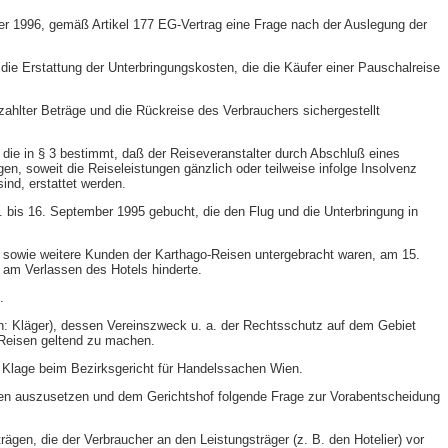
 1996, gemäß Artikel 177 EG-​Vertrag eine Frage nach der Auslegung der
die Erstattung der Unterbringungskosten, die die Käufer einer Pauschalreise
ahlter Beträge und die Rückreise des Verbrauchers sichergestellt
 die in § 3 bestimmt, daß der Reiseveranstalter durch Abschluß eines
n, soweit die Reiseleistungen gänzlich oder teilweise infolge Insolvenz
ind, erstattet werden.
. bis 16. September 1995 gebucht, die den Flug und die Unterbringung in
r sowie weitere Kunden der Karthago-​Reisen untergebracht waren, am 15.
am Verlassen des Hotels hinderte.
.
n: Kläger), dessen Vereinszweck u. a. der Rechtsschutz auf dem Gebiet
-​Reisen geltend zu machen.
96 Klage beim Bezirksgericht für Handelssachen Wien.
ahren auszusetzen und dem Gerichtshof folgende Frage zur Vorabentscheidung
en, die der Verbraucher an den Leistungsträger (z. B. den Hotelier) vor