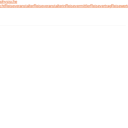
e
physische
cht
Reiseveranstalter
Reiseveranstalterin
Reisevermittler
Reisevertrag
Reisewert