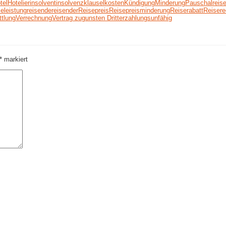
tel
Hotelier
insolvent
insolvenz
klausel
kosten
Kündigung
Minderung
Pauschalreis
eleistung
reisende
reisender
Reisepreis
Reisepreisminderung
Reiserabatt
Reisere
ttlung
Verrechnung
Vertrag zugunsten Dritter
zahlungsunfähig
*
markiert