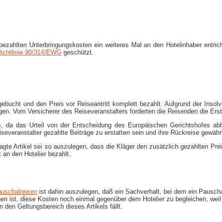
s bezahlten Unterbringungskosten ein weiteres Mal an den Hotelinhaber entr
 Richtlinie 90/314/EWG
geschützt.
 gebucht und den Preis vor Reiseantritt komplett bezahlt. Aufgrund der Insol
gen. Vom Versicherer des Reiseveranstalters forderten die Reisenden die Erst
s, da das Urteil von der Entscheidung des Europäischen Gerichtshofes ab
severanstalter gezahlte Beiträge zu erstatten sein und ihre Rückreise gewäh
te Artikel sei so auszulegen, dass die Kläger den zusätzlich gezahlten Pre
t an den Hotelier bezahlt.
auschalreisen
ist dahin auszulegen, daß ein Sachverhalt, bei dem ein Pauscha
en ist, diese Kosten noch einmal gegenüber dem Hotelier zu begleichen, weil 
 den Geltungsbereich dieses Artikels fällt.