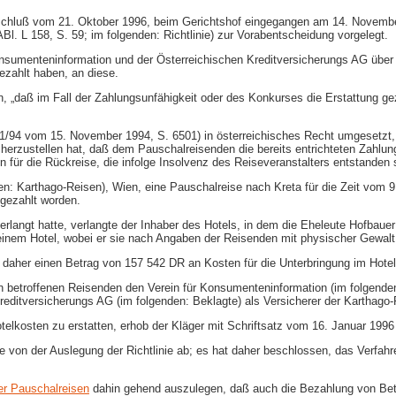
schluß vom 21. Oktober 1996, beim Gerichtshof eingegangen am 14. November
Bl. L 158, S. 59; im folgenden: Richtlinie) zur Vorabentscheidung vorgelegt.
onsumenteninformation und der Österreichischen Kreditversicherungs AG über 
gezahlt haben, an diese.
 „daß im Fall der Zahlungsunfähigkeit oder des Konkurses die Erstattung gez
881/94 vom 15. November 1994, S. 6501) in österreichisches Recht umgesetzt,
herzustellen hat, daß dem Pauschalreisenden die bereits entrichteten Zahlunge
für die Rückreise, die infolge Insolvenz des Reiseveranstalters entstanden s
n: Karthago-​Reisen), Wien, eine Pauschalreise nach Kreta für die Zeit vom 9
 gezahlt worden.
rlangt hatte, verlangte der Inhaber des Hotels, in dem die Eheleute Hofbaue
inem Hotel, wobei er sie nach Angaben der Reisenden mit physischer Gewalt 
 daher einen Betrag von 157 542 DR an Kosten für die Unterbringung im Hotel
en betroffenen Reisenden den Verein für Konsumenteninformation (im folgende
reditversicherungs AG (im folgenden: Beklagte) als Versicherer der Karthago
otelkosten zu erstatten, erhob der Kläger mit Schriftsatz vom 16. Januar 19
ge von der Auslegung der Richtlinie ab; es hat daher beschlossen, das Verf
er Pauschalreisen
dahin gehend auszulegen, daß auch die Bezahlung von Beträg