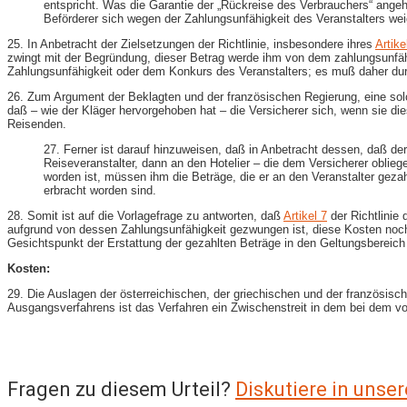
entspricht. Was die Garantie der „Rückreise des Verbrauchers“ angeht
Beförderer sich wegen der Zahlungsunfähigkeit des Veranstalters wei
25. In Anbetracht der Zielsetzungen der Richtlinie, insbesondere ihres
Artike
zwingt mit der Begründung, dieser Betrag werde ihm von dem zahlungsunfähig
Zahlungsunfähigkeit oder dem Konkurs des Veranstalters; es muß daher durch
26. Zum Argument der Beklagten und der französischen Regierung, eine so
daß – wie der Kläger hervorgehoben hat – die Versicherer sich, wenn sie dies
Reisenden.
27. Ferner ist darauf hinzuweisen, daß in Anbetracht dessen, daß de
Reiseveranstalter, dann an den Hotelier – die dem Versicherer oblieg
worden ist, müssen ihm die Beträge, die er an den Veranstalter gezah
erbracht worden sind.
28. Somit ist auf die Vorlagefrage zu antworten, daß
Artikel 7
der Richtlinie 
aufgrund von dessen Zahlungsunfähigkeit gezwungen ist, diese Kosten noch 
Gesichtspunkt der Erstattung der gezahlten Beträge in den Geltungsbereich d
Kosten:
29. Die Auslagen der österreichischen, der griechischen und der französis
Ausgangsverfahrens ist das Verfahren ein Zwischenstreit in dem bei dem vo
Fragen zu diesem Urteil?
Diskutiere in uns