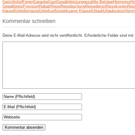
Gerichtshof
Ferien
Garantie
Gast
Gewährleistung
gezahlte Beträge
Heimreise
Ho
Gewalt
preis
Provision
Rabatt
Reise
Reisebuchung
Reisedienst
Reisekosten
Reis
klausel
Unterbringung
Unterkunft
unwirksame Klausel
Urlaub
Urlaubsreise
Vermi
Kommentar schreiben
Deine E-Mail-Adresse wird nicht veröffentlicht.
Erforderliche Felder sind mit