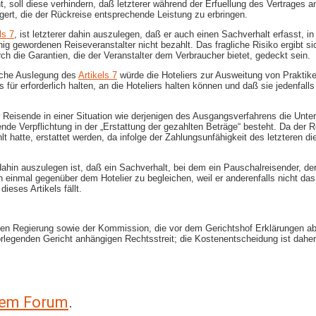
, soll diese verhindern, daß letzterer während der Erfuellung des Vertrages a
gert, die der Rückreise entsprechende Leistung zu erbringen.
ls 7
, ist letzterer dahin auszulegen, daß er auch einen Sachverhalt erfasst, 
 gewordenen Reiseveranstalter nicht bezahlt. Das fragliche Risiko ergibt sic
 die Garantien, die der Veranstalter dem Verbraucher bietet, gedeckt sein.
lche Auslegung des
Artikels 7
würde die Hoteliers zur Ausweitung von Praktike
 für erforderlich halten, an die Hoteliers halten können und daß sie jedenfall
r Reisende in einer Situation wie derjenigen des Ausgangsverfahrens die Unt
ende Verpflichtung in der „Erstattung der gezahlten Beträge“ besteht. Da der 
lt hatte, erstattet werden, da infolge der Zahlungsunfähigkeit des letzteren 
dahin auszulegen ist, daß ein Sachverhalt, bei dem ein Pauschalreisender, de
einmal gegenüber dem Hotelier zu begleichen, weil er anderenfalls nicht das
ieses Artikels fällt.
chen Regierung sowie der Kommission, die vor dem Gerichtshof Erklärungen abg
rlegenden Gericht anhängigen Rechtsstreit; die Kostenentscheidung ist dahe
erem Forum
.