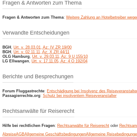
Fragen & Antworten zum Thema
Fragen & Antworten zum Thema
:
Weitere Zahlung an Hotelbetreiber wege
Verwandte Entscheidungen
BGH
,
Urt. v. 28.03.01, Az: IV ZR 19/00
BGH
,
Urt. v. 02.11.11, Az: X ZR 44/11
OLG Hamburg
,
Urt. v. 29.03.11, Az: 9 U 155/10
LG Ellwangen
,
Urt. v. 17.11.05, Az: 4 O 192/04
Berichte und Besprechungen
Forum Fluggastrechte
:
Entschädigung bei Insolvenz des Reiseveranstalte
Passagierrechte.org
:
Schutz bei insolventem Reiseveranstalter
Rechtsanwälte für Reiserecht
Hilfe bei rechtlichen Fragen
:
Rechtsanwälte für Reiserecht
oder
Rechtsanw
Abreise
AGB
Allgemeine Geschäftsbedingungen
Allgemeine Reisebedingung