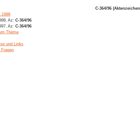
C-364/96 (Aktenzeichen
5.1998
1998, Az:
C-364/96
1997, Az:
C-364/96
zum Thema
ise und Links
i Fragen