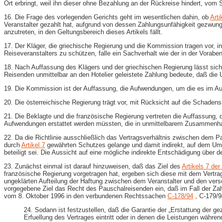
Ort erbringt, weil ihn dieser ohne Bezahlung an der Rückreise hindert, vo
16. Die Frage des vorlegenden Gerichts geht im wesentlichen dahin, ob
Arti
Veranstalter gezahlt hat, aufgrund von dessen Zahlungsunfähigkeit gezwung
anzutreten, in den Geltungsbereich dieses Artikels fällt.
17. Der Kläger, die griechische Regierung und die Kommission tragen vor, 
Reiseveranstalters zu schützen, falle ein Sachverhalt wie der in der Vorabe
18. Nach Auffassung des Klägers und der griechischen Regierung lässt s
Reisenden unmittelbar an den Hotelier geleistete Zahlung bedeute, daß die 
19. Die Kommission ist der Auffassung, die Aufwendungen, um die es im Au
20. Die österreichische Regierung trägt vor, mit Rücksicht auf die Schade
21. Die Beklagte und die französische Regierung vertreten die Auffassung, 
Aufwendungen erstattet werden müssten, die in unmittelbarem Zusammenhan
22. Da die Richtlinie ausschließlich das Vertragsverhältnis zwischen dem P
durch
Artikel 7
gewährten Schutzes gelange und damit indirekt, auf dem Umwe
beteiligt sei. Die Aussicht auf eine mögliche indirekte Entschädigung über 
23. Zunächst einmal ist darauf hinzuweisen, daß das Ziel des
Artikels 7 der 
französische Regierung vorgetragen hat, ergeben sich diese mit dem Vertr
ungeklärten Aufteilung der Haftung zwischen dem Veranstalter und den ver
vorgegebene Ziel das Recht des Pauschalreisenden ein, daß im Fall der Zahl
vom 8. Oktober 1996 in den verbundenen Rechtssachen
C-​178/94
, C-​179/9
24. Sodann ist festzustellen, daß die Garantie der „Erstattung der ge
Erfuellung des Vertrages eintritt oder in denen die Leistungen währen