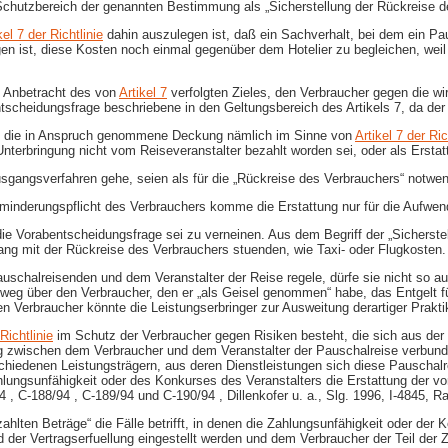
m Schutzbereich der genannten Bestimmung als „Sicherstellung der Rückreise 
kel 7 der Richtlinie
dahin auszulegen ist, daß ein Sachverhalt, bei dem ein Pa
en ist, diese Kosten noch einmal gegenüber dem Hotelier zu begleichen, weil 
in Anbetracht des von
Artikel 7
verfolgten Zieles, den Verbraucher gegen die wi
ntscheidungsfrage beschriebene in den Geltungsbereich des Artikels 7, da der
ich die in Anspruch genommene Deckung nämlich im Sinne von
Artikel 7 der Ric
Unterbringung nicht vom Reiseveranstalter bezahlt worden sei, oder als Ersta
sgangsverfahren gehe, seien als für die „Rückreise des Verbrauchers“ notwe
nsminderungspflicht des Verbrauchers komme die Erstattung nur für die Aufwe
die Vorabentscheidungsfrage sei zu verneinen. Aus dem Begriff der „Sicherste
g mit der Rückreise des Verbrauchers stuenden, wie Taxi- oder Flugkosten.
auschalreisenden und dem Veranstalter der Reise regele, dürfe sie nicht so a
g über den Verbraucher, den er „als Geisel genommen“ habe, das Entgelt für
den Verbraucher könnte die Leistungserbringer zur Ausweitung derartiger Prakt
Richtlinie
im Schutz der Verbraucher gegen Risiken besteht, die sich aus der
ag zwischen dem Verbraucher und dem Veranstalter der Pauschalreise verbun
schiedenen Leistungsträgern, aus deren Dienstleistungen sich diese Pauscha
ungsunfähigkeit oder des Konkurses des Veranstalters die Erstattung der von
4 , C-​188/94 , C-​189/94 und C-​190/94 , Dillenkofer u. a., Slg. 1996, I-​4845, R
zahlten Beträge“ die Fälle betrifft, in denen die Zahlungsunfähigkeit oder de
d der Vertragserfuellung eingestellt werden und dem Verbraucher der Teil der Z