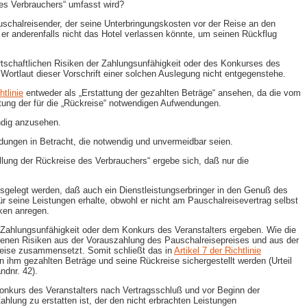
des Verbrauchers“ umfasst wird?
uschalreisender, der seine Unterbringungskosten vor der Reise an den
er anderenfalls nicht das Hotel verlassen könnte, um seinen Rückflug
rtschaftlichen Risiken der Zahlungsunfähigkeit oder des Konkurses des
 Wortlaut dieser Vorschrift einer solchen Auslegung nicht entgegenstehe.
htlinie
entweder als „Erstattung der gezahlten Beträge“ ansehen, da die vom
ttung der für die „Rückreise“ notwendigen Aufwendungen.
ndig anzusehen.
ndungen in Betracht, die notwendig und unvermeidbar seien.
llung der Rückreise des Verbrauchers“ ergebe sich, daß nur die
usgelegt werden, daß auch ein Dienstleistungserbringer in den Genuß des
 seine Leistungen erhalte, obwohl er nicht am Pauschalreisevertrag selbst
iken anregen.
 Zahlungsunfähigkeit oder dem Konkurs des Veranstalters ergeben. Wie die
denen Risiken aus der Vorauszahlung des Pauschalreisepreises und aus der
lreise zusammensetzt. Somit schließt das in
Artikel 7 der Richtlinie
 ihm gezahlten Beträge und seine Rückreise sichergestellt werden (Urteil
andnr. 42).
r Konkurs des Veranstalters nach Vertragsschluß und vor Beginn der
ahlung zu erstatten ist, der den nicht erbrachten Leistungen