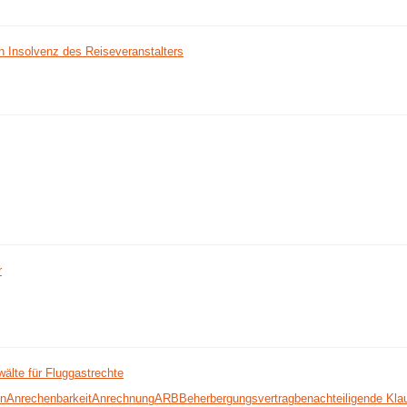
n Insolvenz des Reiseveranstalters
r
älte für Fluggastrechte
en
Anrechenbarkeit
Anrechnung
ARB
Beherbergungsvertrag
benachteiligende Kla