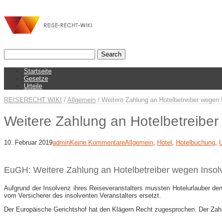
Startseite
Gesetze
Urteile
REISERECHT WIKI
/
Allgemein
/
Weitere Zahlung an Hotelbetreiber wegen 
Weitere Zahlung an Hotelbetreiber
10. Februar 2019
admin
Keine Kommentare
Allgemein
,
Hotel
,
Hotelbuchung
,
U
EuGH: Weitere Zahlung an Hotelbetreiber wegen Insol
Aufgrund der Insolvenz ihres Reiseveranstalters mussten Hotelurlauber den 
vom Versicherer des insolventen Veranstalters ersetzt.
Der Europäische Gerichtshof hat den Klägern Recht zugesprochen. Der Zah