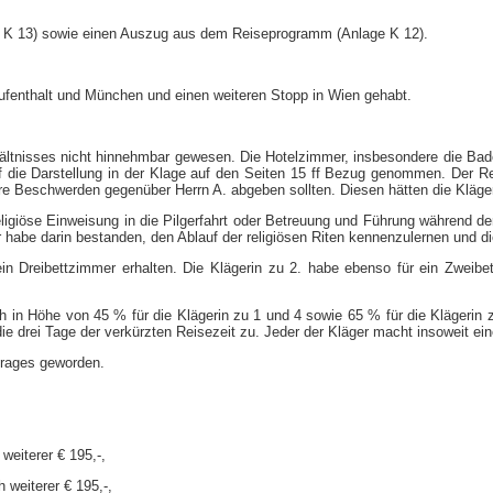
age K 13) sowie einen Auszug aus dem Reiseprogramm (Anlage K 12).
Aufenthalt und München und einen weiteren Stopp in Wien gehabt.
ltnisses nicht hinnehmbar gewesen. Die Hotelzimmer, insbesondere die Badez
 die Darstellung in der Klage auf den Seiten 15 ff Bezug genommen. Der Rei
ihre Beschwerden gegenüber Herrn A. abgeben sollten. Diesen hätten die Kläge
eligiöse Einweisung in die Pilgerfahrt oder Betreuung und Führung während de
 habe darin bestanden, den Ablauf der religiösen Riten kennenzulernen und d
ein Dreibettzimmer erhalten. Die Klägerin zu 2. habe ebenso für ein Zweibe
h in Höhe von 45 % für die Klägerin zu 1 und 4 sowie 65 % für die Klägerin 
e drei Tage der verkürzten Reisezeit zu. Jeder der Kläger macht insoweit e
trages geworden.
eiterer € 195,-​,
 weiterer € 195,-​,