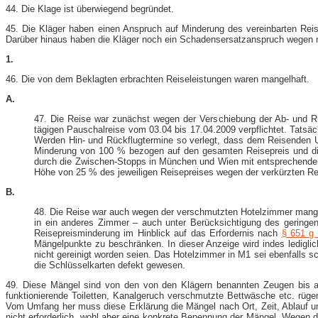
44. Die Klage ist überwiegend begründet.
45. Die Kläger haben einen Anspruch auf Minderung des vereinbarten Re
Darüber hinaus haben die Kläger noch ein Schadensersatzanspruch wegen nut
1.
46. Die von dem Beklagten erbrachten Reiseleistungen waren mangelhaft.
A.
47. Die Reise war zunächst wegen der Verschiebung der Ab- und Rüc
tägigen Pauschalreise vom 03.04 bis 17.04.2009 verpflichtet. Tatsä
Werden Hin- und Rückflugtermine so verlegt, dass dem Reisenden Ur
Minderung von 100 % bezogen auf den gesamten Reisepreis und die u
durch die Zwischen-​Stopps in München und Wien mit entsprechendem 
Höhe von 25 % des jeweiligen Reisepreises wegen der verkürzten Re
B.
48. Die Reise war auch wegen der verschmutzten Hotelzimmer mange
in ein anderes Zimmer – auch unter Berücksichtigung des geringen 
Reisepreisminderung im Hinblick auf das Erfordernis nach
§ 651 g
Mängelpunkte zu beschränken. In dieser Anzeige wird indes ledigli
nicht gereinigt worden seien. Das Hotelzimmer in M1 sei ebenfalls 
die Schlüsselkarten defekt gewesen.
49. Diese Mängel sind von den von den Klägern benannten Zeugen bis auf
funktionierende Toiletten, Kanalgeruch verschmutzte Bettwäsche etc. rüg
Vom Umfang her muss diese Erklärung die Mängel nach Ort, Zeit, Ablauf und
nicht erforderlich, wohl aber eine konkrete Benennung der Mängel. Wegen d