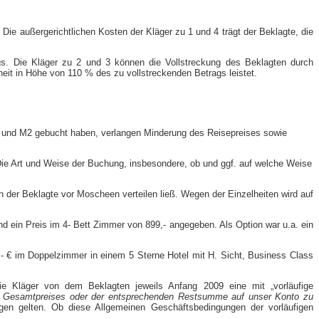
ie außergerichtlichen Kosten der Kläger zu 1 und 4 trägt der Beklagte, die
rags. Die Kläger zu 2 und 3 können die Vollstreckung des Beklagten durch
eit in Höhe von 110 % des zu vollstreckenden Betrags leistet.
 M1 und M2 gebucht haben, verlangen Minderung des Reisepreises sowie
Die Art und Weise der Buchung, insbesondere, ob und ggf. auf welche Weise
 der Beklagte vor Moscheen verteilen ließ. Wegen der Einzelheiten wird auf
nd ein Preis im 4- Bett Zimmer von 899,- angegeben. Als Option war u.a. ein
9,- € im Doppelzimmer in einem 5 Sterne Hotel mit H. Sicht, Business Class
ie Kläger von dem Beklagten jeweils Anfang 2009 eine mit „vorläufige
s Gesamtpreises oder der entsprechenden Restsumme auf unser Konto zu
gen gelten. Ob diese Allgemeinen Geschäftsbedingungen der vorläufigen