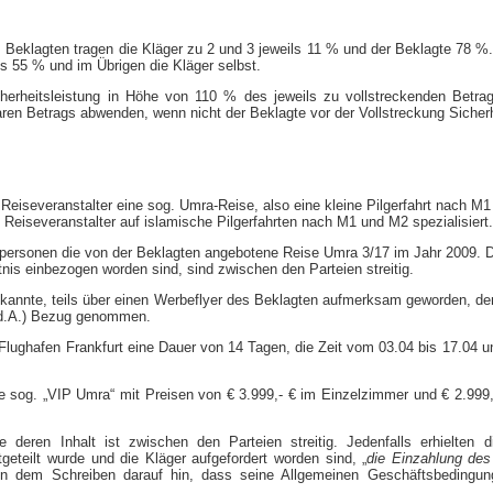
Beklagten tragen die Kläger zu 2 und 3 jeweils 11 % und der Beklagte 78 %. D
ls 55 % und im Übrigen die Kläger selbst.
 Sicherheitsleistung in Höhe von 110 % des jeweils zu vollstreckenden Bet
aren Betrags abwenden, wenn nicht der Beklagte vor der Vollstreckung Sicherh
s Reiseveranstalter eine sog. Umra-​Reise, also eine kleine Pilgerfahrt nach
eiseveranstalter auf islamische Pilgerfahrten nach M1 und M2 spezialisiert.
eitpersonen die von der Beklagten angebotene Reise Umra 3/17 im Jahr 2009. 
nis einbezogen worden sind, sind zwischen den Parteien streitig.
ekannte, teils über einen Werbeflyer des Beklagten aufmerksam geworden, den
4 d.A.) Bezug genommen.
 Flughafen Frankfurt eine Dauer von 14 Tagen, die Zeit vom 03.04 bis 17.04 u
ine sog. „VIP Umra“ mit Preisen von € 3.999,- € im Einzelzimmer und € 2.99
eren Inhalt ist zwischen den Parteien streitig. Jedenfalls erhielten d
geteilt wurde und die Kläger aufgefordert worden sind, „
die Einzahlung de
 in dem Schreiben darauf hin, dass seine Allgemeinen Geschäftsbedingun