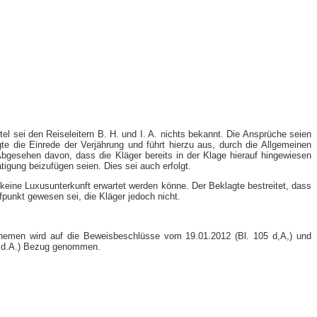
l sei den Reiseleitern B. H. und I. A. nichts bekannt. Die Ansprüche seien
e die Einrede der Verjährung und führt hierzu aus, durch die Allgemeinen
Abgesehen davon, dass die Kläger bereits in der Klage hierauf hingewiesen
tigung beizufügen seien. Dies sei auch erfolgt.
keine Luxusunterkunft erwartet werden könne. Der Beklagte bestreitet, dass
fpunkt gewesen sei, die Kläger jedoch nicht.
sthemen wird auf die Beweisbeschlüsse vom 19.01.2012 (Bl. 105 d,A,) und
69 d.A.) Bezug genommen.