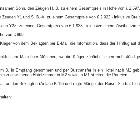
einsamen Sohn, den Zeugen H. B. zu einem Gesamtpreis in Höhe von € 2.697,-
die Zeugen Y1 und S. B.-​A. zu einem Gesamtpreis von € 2.922,- inklusive Drei
eugen Y2Z. zu einem Gesamtpreis von € 1.938,- inklusive einem Zweibettzimme
he von € 899,-​.
 Kläger von dem Beklagten per E-​Mail die Information, dass der Hinflug au
Frankfurt am Main über München, wo die Kläger zunächst einen mehrstündig
errn B. in Empfang genommen und per Bustransfer in ein Hotel nach M2 gebr
ern zugewiesenen Hotelzimmer in M2 sowie in M1 streiten die Parteien.
-​Mail an den Beklagten (Anlage K 18) und rügte Mängel der Reise. Sie trat h
halten: