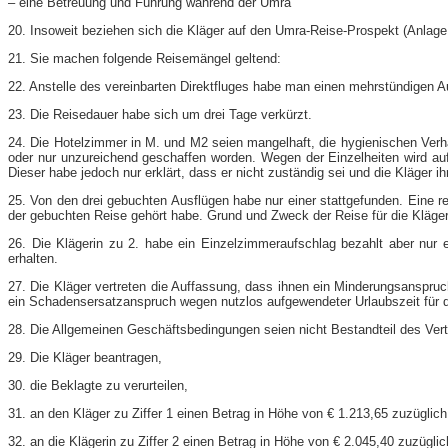
– eine Betreuung und Führung während der Umra
20. Insoweit beziehen sich die Kläger auf den Umra-​Reise-​Prospekt (Anl
21. Sie machen folgende Reisemängel geltend:
22. Anstelle des vereinbarten Direktfluges habe man einen mehrstündigen 
23. Die Reisedauer habe sich um drei Tage verkürzt.
24. Die Hotelzimmer in M. und M2 seien mangelhaft, die hygienischen Verhä
oder nur unzureichend geschaffen worden. Wegen der Einzelheiten wird auf
Dieser habe jedoch nur erklärt, dass er nicht zuständig sei und die Kläger 
25. Von den drei gebuchten Ausflügen habe nur einer stattgefunden. Eine r
der gebuchten Reise gehört habe. Grund und Zweck der Reise für die Kläger
26. Die Klägerin zu 2. habe ein Einzelzimmeraufschlag bezahlt aber nur 
erhalten.
27. Die Kläger vertreten die Auffassung, dass ihnen ein Minderungsanspruc
ein Schadensersatzanspruch wegen nutzlos aufgewendeter Urlaubszeit für di
28. Die Allgemeinen Geschäftsbedingungen seien nicht Bestandteil des Ver
29. Die Kläger beantragen,
30. die Beklagte zu verurteilen,
31. an den Kläger zu Ziffer 1 einen Betrag in Höhe von € 1.213,65 zuzüglich w
32. an die Klägerin zu Ziffer 2 einen Betrag in Höhe von € 2.045,40 zuzüglich