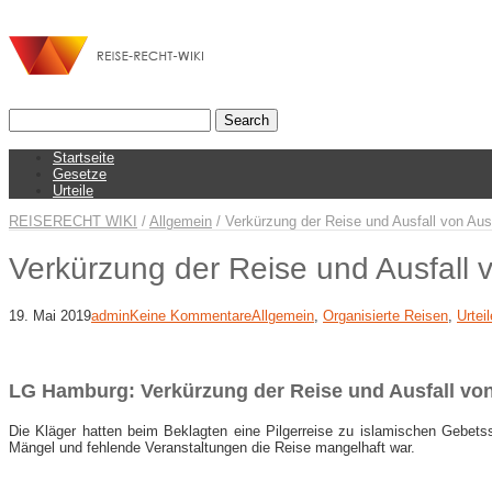
Startseite
Gesetze
Urteile
REISERECHT WIKI
/
Allgemein
/
Verkürzung der Reise und Ausfall von Aus
Verkürzung der Reise und Ausfall 
19. Mai 2019
admin
Keine Kommentare
Allgemein
,
Organisierte Reisen
,
Urteil
LG Hamburg: Verkürzung der Reise und Ausfall vo
Die Kläger hatten beim Beklagten eine Pilgerreise zu islamischen Gebets
Mängel und fehlende Veranstaltungen die Reise mangelhaft war.