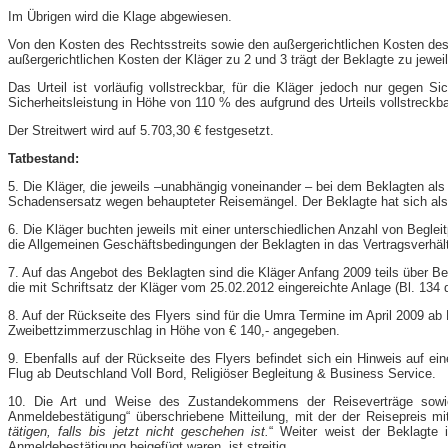
Im Übrigen wird die Klage abgewiesen.
Von den Kosten des Rechtsstreits sowie den außergerichtlichen Kosten des 
außergerichtlichen Kosten der Kläger zu 2 und 3 trägt der Beklagte zu jewei
Das Urteil ist vorläufig vollstreckbar, für die Kläger jedoch nur gegen
Sicherheitsleistung in Höhe von 110 % des aufgrund des Urteils vollstreckb
Der Streitwert wird auf 5.703,30 € festgesetzt.
Tatbestand:
5. Die Kläger, die jeweils –unabhängig voneinander – bei dem Beklagten al
Schadensersatz wegen behaupteter Reisemängel. Der Beklagte hat sich als R
6. Die Kläger buchten jeweils mit einer unterschiedlichen Anzahl von Begl
die Allgemeinen Geschäftsbedingungen der Beklagten in das Vertragsverhält
7. Auf das Angebot des Beklagten sind die Kläger Anfang 2009 teils über B
die mit Schriftsatz der Kläger vom 25.02.2012 eingereichte Anlage (Bl. 13
8. Auf der Rückseite des Flyers sind für die Umra Termine im April 2009 ab
Zweibettzimmerzuschlag in Höhe von € 140,- angegeben.
9. Ebenfalls auf der Rückseite des Flyers befindet sich ein Hinweis auf e
Flug ab Deutschland Voll Bord, Religiöser Begleitung & Business Service.
10. Die Art und Weise des Zustandekommens der Reiseverträge sowie d
Anmeldebestätigung“ überschriebene Mitteilung, mit der der Reisepreis mit
tätigen, falls bis jetzt nicht geschehen ist.
“ Weiter weist der Beklagte
Anmeldebestätigung beigefügt waren, ist streitig.