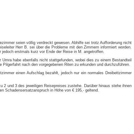
immer seien völlig verdreckt gewesen. Abhilfe sei trotz Aufforderung nicht
seleiter Herr B. sei über die Probleme mit den Zimmern informiert worden.
r jedoch erstmals kurz vor Ende der Reise in M. angetroffen.
r Umra habe ebenfalls nicht stattgefunden, wobei dies zu einem Bestandteil
ie Pilgerfahrt nach den vorgegebenen Riten zu erkunden und durchzuführen.
ttzimmer einen Aufschlag bezahlt, jedoch nur ein normales Dreibettzimmer
zu 2 und 3 des jeweiligen Reisepreises zustehe. Darüber hinaus stehe ihnen
inen Schadensersatzanspruch in Höhe von € 195,- geltend.