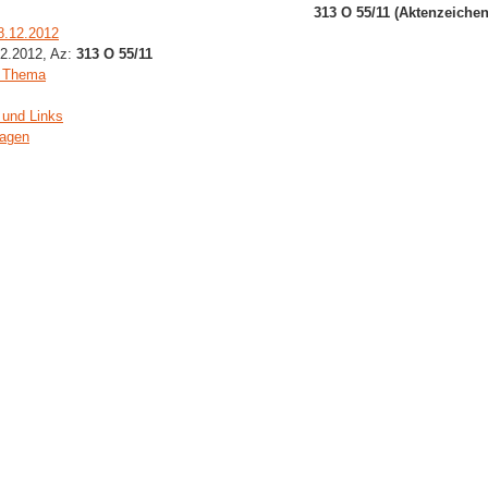
313 O 55/11
(Aktenzeichen
8.12.2012
12.2012, Az:
313 O 55/11
m Thema
 und Links
ragen