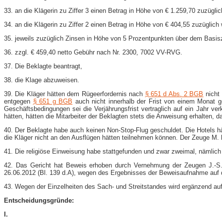
33. an die Klägerin zu Ziffer 3 einen Betrag in Höhe von € 1.259,70 zuzüglich
34. an die Klägerin zu Ziffer 2 einen Betrag in Höhe von € 404,55 zuzüglich w
35. jeweils zuzüglich Zinsen in Höhe von 5 Prozentpunkten über dem Basisz
36. zzgl. € 459,40 netto Gebühr nach Nr. 2300, 7002 VV-​RVG.
37. Die Beklagte beantragt,
38. die Klage abzuweisen.
39. Die Kläger hätten dem Rügeerfordernis nach
§ 651 d Abs. 2 BGB
nicht 
entgegen
§ 651 g BGB
auch nicht innerhalb der Frist von einem Monat g
Geschäftsbedingungen sei die Verjährungsfrist vertraglich auf ein Jahr v
hätten, hätten die Mitarbeiter der Beklagten stets die Anweisung erhalten, 
40. Der Beklagte habe auch keinen Non-​Stop-​Flug geschuldet. Die Hotels 
die Kläger nicht an den Ausflügen hätten teilnehmen können. Der Zeuge M. h
41. Die religiöse Einweisung habe stattgefunden und zwar zweimal, nämlich
42. Das Gericht hat Beweis erhoben durch Vernehmung der Zeugen J.-​S.,
26.06.2012 (Bl. 139 d.A), wegen des Ergebnisses der Beweisaufnahme auf d
43. Wegen der Einzelheiten des Sach- und Streitstandes wird ergänzend au
Entscheidungsgründe:
I.