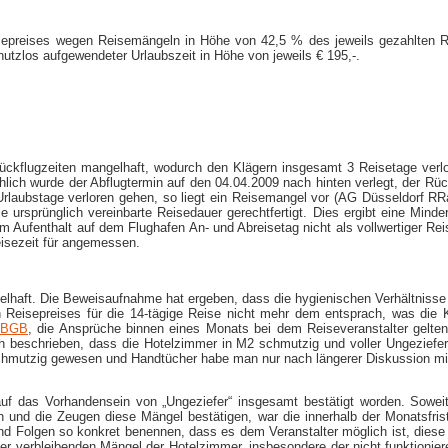
isepreises wegen Reisemängeln in Höhe von 42,5 % des jeweils gezahlten 
zlos aufgewendeter Urlaubszeit in Höhe von jeweils € 195,-​.
kflugzeiten mangelhaft, wodurch den Klägern insgesamt 3 Reisetage verlor
chlich wurde der Abflugtermin auf den 04.04.2009 nach hinten verlegt, der 
laubstage verloren gehen, so liegt ein Reisemangel vor (AG Düsseldorf RRa 
rsprünglich vereinbarte Reisedauer gerechtfertigt. Dies ergibt eine Minde
Aufenthalt auf dem Flughafen An- und Abreisetag nicht als vollwertiger Reis
isezeit für angemessen.
lhaft. Die Beweisaufnahme hat ergeben, dass die hygienischen Verhältnis
Reisepreises für die 14-​tägige Reise nicht mehr dem entsprach, was die K
 BGB
, die Ansprüche binnen eines Monats bei dem Reiseveranstalter geltend
ch beschrieben, dass die Hotelzimmer in M2 schmutzig und voller Ungezief
schmutzig gewesen und Handtücher habe man nur nach längerer Diskussion mit
 das Vorhandensein von „Ungeziefer“ insgesamt bestätigt worden. Soweit 
en und die Zeugen diese Mängel bestätigen, war die innerhalb der Monatsfri
 Folgen so konkret benennen, dass es dem Veranstalter möglich ist, diese z
er verbleibenden Mängel der Hotelzimmer, insbesondere der nicht funktionier