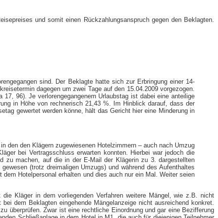
Reisepreises und somit einen Rückzahlungsanspruch gegen den Beklagten.
engegangen sind. Der Beklagte hatte sich zur Erbringung einer 14-​
Rückreisetermin dagegen um zwei Tage auf den 15.04.2009 vorgezogen.
17, 96). Je verlorengegangenem Urlaubstag ist dabei eine anteilige
rung in Höhe von rechnerisch 21,43 %. Im Hinblick darauf, dass der
etag gewertet werden könne, hält das Gericht hier eine Minderung in
se in den den Klägern zugewiesenen Hotelzimmern – auch nach Umzug
läger bei Vertragsschluss erwarten konnten. Hierbei war jedoch die
 zu machen, auf die in der E-​Mail der Klägerin zu 3. dargestellten
er gewesen (trotz dreimaligen Umzugs) und während des Aufenthaltes
 dem Hotelpersonal erhalten und dies auch nur ein Mal. Weiter seien
die Kläger in dem vorliegenden Verfahren weitere Mängel, wie z.B. nicht
st bei dem Beklagten eingehende Mängelanzeige nicht ausreichend konkret.
u überprüfen. Zwar ist eine rechtliche Einordnung und gar eine Bezifferung
enden Schließanlage in dem Hotel in M1, die auch für diejenigen Teilnehmer