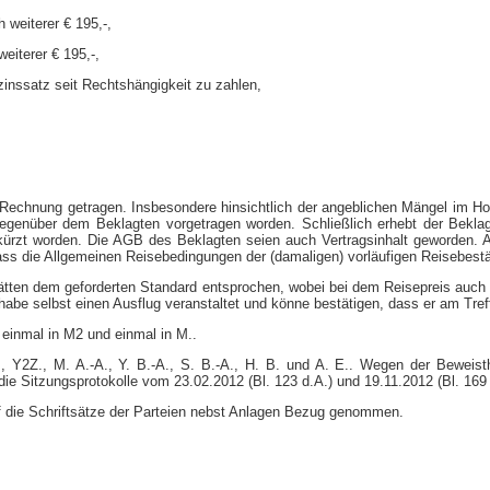
 weiterer € 195,-​,
eiterer € 195,-​,
inssatz seit Rechtshängigkeit zu zahlen,
Rechnung getragen. Insbesondere hinsichtlich der angeblichen Mängel im Hote
egenüber dem Beklagten vorgetragen worden. Schließlich erhebt der Beklagt
erkürzt worden. Die AGB des Beklagten seien auch Vertragsinhalt geworden. 
dass die Allgemeinen Reisebedingungen der (damaligen) vorläufigen Reisebestä
hätten dem geforderten Standard entsprochen, wobei bei dem Reisepreis auch 
abe selbst einen Ausflug veranstaltet und könne bestätigen, dass er am Tref
 einmal in M2 und einmal in M..
 Y2Z., M. A.-​A., Y. B.-​A., S. B.-​A., H. B. und A. E.. Wegen der Bewei
ie Sitzungsprotokolle vom 23.02.2012 (Bl. 123 d.A.) und 19.11.2012 (Bl. 1
f die Schriftsätze der Parteien nebst Anlagen Bezug genommen.