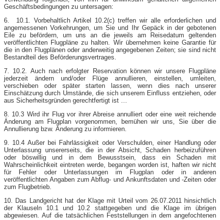
Geschäftsbedingungen zu untersagen:
6. 10.1. Vorbehaltlich Artikel 10.2(c) treffen wir alle erforderlichen und
angemessenen Vorkehrungen, um Sie und Ihr Gepäck in der gebotenen
Eile zu befördern, um uns an die jeweils am Reisedatum geltenden
veröffentlichten Flugpläne zu halten. Wir übernehmen keine Garantie für
die in den Flugplänen oder anderweitig angegebenen Zeiten; sie sind nicht
Bestandteil des Beförderungsvertrages.
7. 10.2. Auch nach erfolgter Reservation können wir unsere Flugpläne
jederzeit ändern und/oder Flüge annullieren, einstellen, umleiten,
verschieben oder später starten lassen, wenn dies nach unserer
Einschätzung durch Umstände, die sich unserem Einfluss entziehen, oder
aus Sicherheitsgründen gerechtfertigt ist …
8. 10.3 Wird ihr Flug vor ihrer Abreise annulliert oder eine weit reichende
Änderung am Flugplan vorgenommen, bemühen wir uns, Sie über die
Annullierung bzw. Änderung zu informieren.
9. 10.4 Außer bei Fahrlässigkeit oder Verschulden, einer Handlung oder
Unterlassung unsererseits, die in der Absicht, Schaden herbeizuführen
oder böswillig und in dem Bewusstsein, dass ein Schaden mit
Wahrscheinlichkeit eintreten werde, begangen worden ist, haften wir nicht
für Fehler oder Unterlassungen im Flugplan oder in anderen
veröffentlichten Angaben zum Abflug- und Ankunftsdaten und -Zeiten oder
zum Flugbetrieb.
10. Das Landgericht hat der Klage mit Urteil vom 26.07.2011 hinsichtlich
der Klauseln 10.1 und 10.2 stattgegeben und die Klage im übrigen
abgewiesen. Auf die tatsächlichen Feststellungen in dem angefochtenen