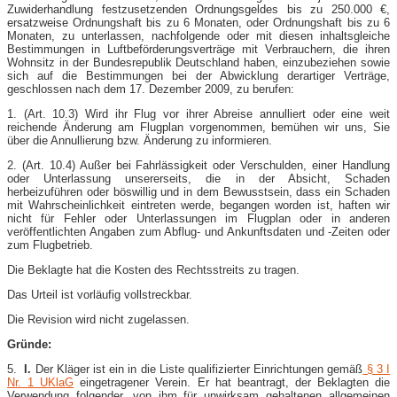
Zuwiderhandlung festzusetzenden Ordnungsgeldes bis zu 250.000 €,
ersatzweise Ordnungshaft bis zu 6 Monaten, oder Ordnungshaft bis zu 6
Monaten, zu unterlassen, nachfolgende oder mit diesen inhaltsgleiche
Bestimmungen in Luftbeförderungsverträge mit Verbrauchern, die ihren
Wohnsitz in der Bundesrepublik Deutschland haben, einzubeziehen sowie
sich auf die Bestimmungen bei der Abwicklung derartiger Verträge,
geschlossen nach dem 17. Dezember 2009, zu berufen:
1. (Art. 10.3) Wird ihr Flug vor ihrer Abreise annulliert oder eine weit
reichende Änderung am Flugplan vorgenommen, bemühen wir uns, Sie
über die Annullierung bzw. Änderung zu informieren.
2. (Art. 10.4) Außer bei Fahrlässigkeit oder Verschulden, einer Handlung
oder Unterlassung unsererseits, die in der Absicht, Schaden
herbeizuführen oder böswillig und in dem Bewusstsein, dass ein Schaden
mit Wahrscheinlichkeit eintreten werde, begangen worden ist, haften wir
nicht für Fehler oder Unterlassungen im Flugplan oder in anderen
veröffentlichten Angaben zum Abflug- und Ankunftsdaten und -Zeiten oder
zum Flugbetrieb.
Die Beklagte hat die Kosten des Rechtsstreits zu tragen.
Das Urteil ist vorläufig vollstreckbar.
Die Revision wird nicht zugelassen.
Gründe:
5.
I.
Der Kläger ist ein in die Liste qualifizierter Einrichtungen gemäß
§ 3 I
Nr. 1 UKlaG
eingetragener Verein. Er hat beantragt, der Beklagten die
Verwendung folgender, von ihm für unwirksam gehaltenen allgemeinen