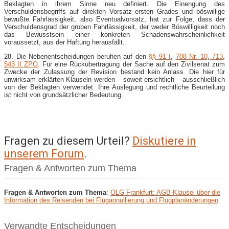
Beklagten in ihrem Sinne neu definiert. Die Einengung des
Verschuldensbegriffs auf direkten Vorsatz ersten Grades und böswillige
bewußte Fahrlässigkeit, also Eventualvorsatz, hat zur Folge, dass der
Verschuldensgrad der groben Fahrlässigkeit, der weder Böswilligkeit noch
das Bewusstsein einer konkreten Schadenswahrscheinlichkeit
voraussetzt, aus der Haftung herausfällt.
28. Die Nebenentscheidungen beruhen auf den
§§ 91 I
,
708 Nr. 10
,
713
,
543 II ZPO
. Für eine Rückübertragung der Sache auf den Zivilsenat zum
Zwecke der Zulassung der Revision bestand kein Anlass. Die hier für
unwirksam erklärten Klauseln werden – soweit ersichtlich – ausschließlich
von der Beklagten verwendet. Ihre Auslegung und rechtliche Beurteilung
ist nicht von grundsätzlicher Bedeutung.
Fragen zu diesem Urteil?
Diskutiere in
unserem Forum
.
Fragen & Antworten zum Thema
Fragen & Antworten zum Thema
:
OLG Frankfurt: AGB-Klausel über die
Information des Reisenden bei Flugannullierung und Flugplanänderungen
Verwandte Entscheidungen