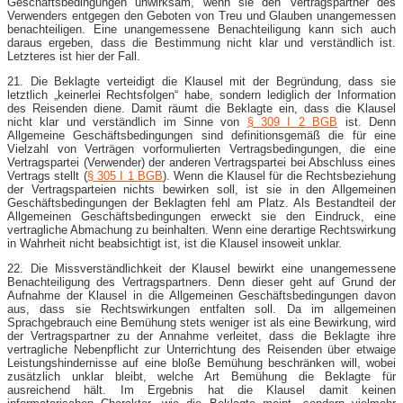
Geschäftsbedingungen unwirksam, wenn sie den Vertragspartner des
Verwenders entgegen den Geboten von Treu und Glauben unangemessen
benachteiligen. Eine unangemessene Benachteiligung kann sich auch
daraus ergeben, dass die Bestimmung nicht klar und verständlich ist.
Letzteres ist hier der Fall.
21. Die Beklagte verteidigt die Klausel mit der Begründung, dass sie
letztlich „keinerlei Rechtsfolgen“ habe, sondern lediglich der Information
des Reisenden diene. Damit räumt die Beklagte ein, dass die Klausel
nicht klar und verständlich im Sinne von
§ 309 I 2 BGB
ist. Denn
Allgemeine Geschäftsbedingungen sind definitionsgemäß die für eine
Vielzahl von Verträgen vorformulierten Vertragsbedingungen, die eine
Vertragspartei (Verwender) der anderen Vertragspartei bei Abschluss eines
Vertrags stellt (
§ 305 I 1 BGB
). Wenn die Klausel für die Rechtsbeziehung
der Vertragsparteien nichts bewirken soll, ist sie in den Allgemeinen
Geschäftsbedingungen der Beklagten fehl am Platz. Als Bestandteil der
Allgemeinen Geschäftsbedingungen erweckt sie den Eindruck, eine
vertragliche Abmachung zu beinhalten. Wenn eine derartige Rechtswirkung
in Wahrheit nicht beabsichtigt ist, ist die Klausel insoweit unklar.
22. Die Missverständlichkeit der Klausel bewirkt eine unangemessene
Benachteiligung des Vertragspartners. Denn dieser geht auf Grund der
Aufnahme der Klausel in die Allgemeinen Geschäftsbedingungen davon
aus, dass sie Rechtswirkungen entfalten soll. Da im allgemeinen
Sprachgebrauch eine Bemühung stets weniger ist als eine Bewirkung, wird
der Vertragspartner zu der Annahme verleitet, dass die Beklagte ihre
vertragliche Nebenpflicht zur Unterrichtung des Reisenden über etwaige
Leistungshindernisse auf eine bloße Bemühung beschränken will, wobei
zusätzlich unklar bleibt, welche Art Bemühung die Beklagte für
ausreichend hält. Im Ergebnis hat die Klausel damit keinen