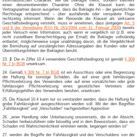
informatorischen Charakter, wie die Beklagte meint, sondern vielmehr
einen desorientierenden Charakter. Ohne die Klausel kann der
Vertragspartner davon ausgehen, dass die Beklagte ihn – der gesetzlichen
Rechtslage entsprechend – über ausfallende oder verspätete Flüge
rechtzeitig informiert. Wenn der Reisende die Klausel als wirksame
Geschäftsbedingung versteht, muss er annehmen, dass (entgegen
Art. 5
und 6 der Verordnung (EG) Nr. 261/2004 vom 11. Februar 2004
) bereits
jeder Versuch einer Information, auch wenn er vergeblich ist (z.B. eine
nicht zustellbare Benachrichtigung per Email) die Beklagte vollständig
entlastet, möglicherweise sogar unabhängig davon, ob die Vergeblichkeit
der Bemühung auf unzulänglichen Adressangaben des Kunden oder auf
Übermittlungsfehlern der Beklagten beruht.
23.
2
. Die in Ziffer 10.4 verwendete Geschäftsbedingung ist gemäß
§ 309
Nr. 7 b) BGB
unwirksam.
24. Gemäß
§ 309 Nr. 7 b) BGB
ist ein Ausschluss oder eine Begrenzung
der Haftung für sonstige Schäden, die auf einer grob fahrlässigen
Pflichtverletzung des Verwenders oder auf einer vorsätzlichen oder grob
fahrlässigen Pflichtverletzung eines gesetzlichen Vertreters oder
Erfüllungsgehilfen des Verwenders beruhen, unwirksam.
25. Die Klausel 10.4 kann nur so verstanden werden, dass die Haftung für
grobe Fahrlässigkeit ausgeschlossen werden soll. Mit der den Begriffen
„Fahrlässigkeit“ und „Verschulden“ nachgestellten Apposition
26. „einer Handlung oder Unterlassung unsererseits, die in der Absicht,
Schaden herbeizuführen oder böswillig und in dem Bewusstsein, dass ein
Schaden mit Wahrscheinlichkeit eintreten werde, begangen worden ist“
27. werden die Begriffe der Fahrlässigkeit und des Verschuldens von der