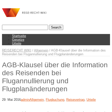
Startseite
Gesetze
Urteile
REISERECHT WIKI
/
Allgemein
/
AGB-Klausel über die Information des
Reisenden bei Flugannullierung und Flugplanänderungen
AGB-Klausel über die Information
des Reisenden bei
Flugannullierung und
Flugplanänderungen
29. Mai 2016
admin
Allgemein
,
Flugbuchung
,
Reisevertrag
,
Urteile