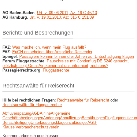
AG Baden-Baden
,
Urt. v. 09.06.2011, Az: 16 C 46/10
AG Hamburg
,
Urt. v. 19.01.2010, Az: 316 C 151/09
Berichte und Besprechungen
FAZ
:
Was mache ich, wenn mein Flug ausfällt?
FAZ
:
EuGH entscheidet über Ansprüche Reisender
Spiegel
:
Passagiere können binnen drei Jahren auf Entschädigung klagen
Forum Fluggastrechte
:
Pauschreise mit Condorflug DE 5246 gebucht,
plötzlich fliegt Omni Air, keiner hat uns informiert, rechtens?
Passagierrechte.org
:
Fluggastrechte
Rechtsanwälte für Reiserecht
Hilfe bei rechtlichen Fragen
:
Rechtsanwälte für Reiserecht
oder
Rechtsanwälte für Fluggastrechte
.
Abfluverspätung
AGB
Airline
Allgemeine
Geschäftsbedingungen
Änderung
Annullierung
Bemühungen
Flug
flugannulieru
Benachteiligung
Unterlassungsklage
unzulässige AGB-
Klausel
Verbraucherschutzverein
Kommentarbereich geschlossen.