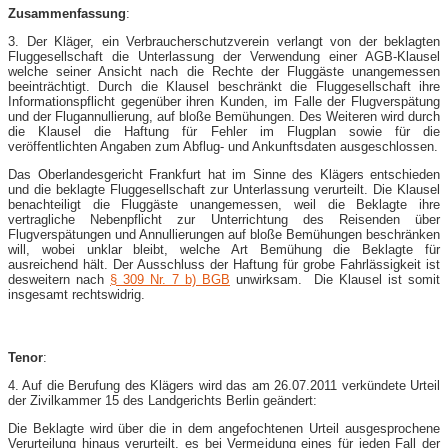
Zusammenfassung
:
3. Der Kläger, ein Verbraucherschutzverein verlangt von der beklagten
Fluggesellschaft die Unterlassung der Verwendung einer AGB-Klausel
welche seiner Ansicht nach die Rechte der Fluggäste unangemessen
beeinträchtigt. Durch die Klausel beschränkt die Fluggesellschaft ihre
Informationspflicht gegenüber ihren Kunden, im Falle der Flugverspätung
und der Flugannullierung, auf bloße Bemühungen. Des Weiteren wird durch
die Klausel die Haftung für Fehler im Flugplan sowie für die
veröffentlichten Angaben zum Abflug- und Ankunftsdaten ausgeschlossen.
Das Oberlandesgericht Frankfurt hat im Sinne des Klägers entschieden
und die beklagte Fluggesellschaft zur Unterlassung verurteilt. Die Klausel
benachteiligt die Fluggäste unangemessen, weil die Beklagte ihre
vertragliche Nebenpflicht zur Unterrichtung des Reisenden über
Flugverspätungen und Annullierungen auf bloße Bemühungen beschränken
will, wobei unklar bleibt, welche Art Bemühung die Beklagte für
ausreichend hält. Der Ausschluss der Haftung für grobe Fahrlässigkeit ist
desweitern nach
§ 309 Nr. 7 b) BGB
unwirksam. Die Klausel ist somit
insgesamt rechtswidrig.
Tenor
:
4. Auf die Berufung des Klägers wird das am 26.07.2011 verkündete Urteil
der Zivilkammer 15 des Landgerichts Berlin geändert:
Die Beklagte wird über die in dem angefochtenen Urteil ausgesprochene
Verurteilung hinaus verurteilt, es bei Vermeidung eines für jeden Fall der