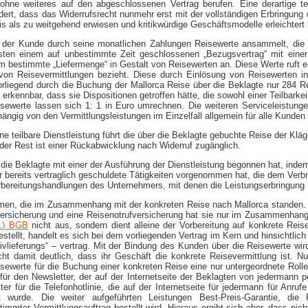
g ohne weiteres auf den abgeschlossenen Vertrag berufen. Eine derartige 
rt, dass das Widerrufsrecht nunmehr erst mit der vollständigen Erbringung 
s als zu weitgehend erwiesen und kritikwürdige Geschäftsmodelle erleichtert h
ass der Kunde durch seine monatlichen Zahlungen Reisewerte ansammelt, die
hesten einem auf unbestimmte Zeit geschlossenen „Bezugsvertrag“ mit ein
m bestimmte „Liefermenge“ in Gestalt von Reisewerten an. Diese Werte ruft e
t von Reisevermittlungen bezieht. Diese durch Einlösung von Reisewerten 
vorliegend durch die Buchung der Mallorca Reise über die Beklagte nur 284 R
t erkennbar, dass sie Dispositionen getroffen hätte, die sowohl einer Teilbark
werte lassen sich 1: 1 in Euro umrechnen. Die weiteren Serviceleistunge
ngig von den Vermittlungsleistungen im Einzelfall allgemein für alle Kunden 
ine teilbare Dienstleistung führt die über die Beklagte gebuchte Reise der Kl
der Rest ist einer Rückabwicklung nach Widerruf zugänglich.
die Beklagte mit einer der Ausführung der Dienstleistung begonnen hat, indem
r bereits vertraglich geschuldete Tätigkeiten vorgenommen hat, die dem Verb
Vorbereitungshandlungen des Unternehmers, mit denen die Leistungserbringung
mmen, die im Zusammenhang mit der konkreten Reise nach Mallorca standen. 
enversicherung und eine Reisenotrufversicherung hat sie nur im Zusammenhan
F.) BGB
nicht aus, sondern dient alleine der Vorbereitung auf konkrete Reis
stellt, handelt es sich bei dem vorliegenden Vertrag im Kern und hinsichtlich
lieferungs“ – vertrag. Mit der Bindung des Kunden über die Reisewerte wird
ht damit deutlich, dass ihr Geschäft die konkrete Reisevermittlung ist. N
eisewerte für die Buchung einer konkreten Reise eine nur untergeordnete Ro
für den Newsletter, der auf der Internetseite der Beklagten von jedermann 
eiter für die Telefonhotlinie, die auf der Internetseite für jedermann für A
wurde. Die weiter aufgeführten Leistungen Best-​Preis-​Garantie, die
immter Vermittlungsauftrag bestellt wird. Hieraus ergibt sich aber, dass nic