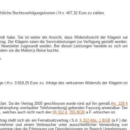
chtliche Rechtsverfolgungskosten i.H.v. 407,32 Euro zu zahlen.
habe. Sie ist weiter der Ansicht, dass Widerrufsrecht der Klägerin sei
rag. Der Klägerin seien die Serviceleistungen zur Verfügung gestellt worden.
che Newsletter zugesandt worden. Bei diesen Leistungen handele es sich um
ndem sie die Mallorca Reise buchte.
.
 i.H.v. 3.819,25 Euro zu. Infolge des wirksamen Widerrufs der Klägerin ist
klärt. Da der Vertrag 2005 geschlossen wurde sind auf ihn gemäß
Art. 229 §
ekämpfung unerlaubter Telefonwerbung) geltenden Fassung anwendbar. Der
u, welches auch nicht nach den
§§ 312 d
,
355 BGB
a.F. erloschen ist.
ag stellt sich als ein Fernabsatzvertrag i.S.d.
§ 312 Abs. 1 BGB
(a.F.) dar.
ernehmer und einem Verbraucher unter ausschließlicher Verwendung von
erträge über die Erbringung von Dienstleistungen im Bereich Unterbringung,