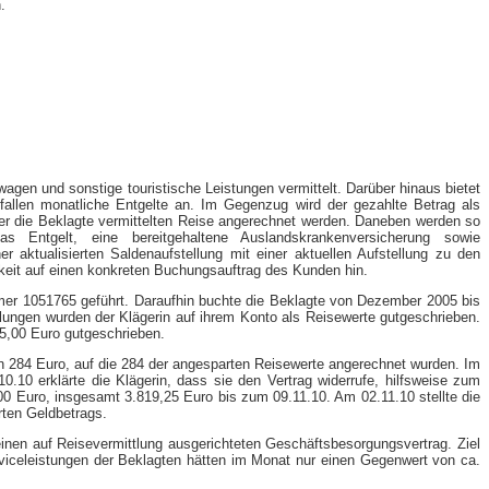
.
wagen und sonstige touristische Leistungen vermittelt. Darüber hinaus bietet
fallen monatliche Entgelte an. Im Gegenzug wird der gezahlte Betrag als
ber die Beklagte vermittelten Reise angerechnet werden. Daneben werden so
 das Entgelt, eine bereitgehaltene Auslandskrankenversicherung sowie
aktualisierten Saldenaufstellung mit einer aktuellen Aufstellung zu den
gkeit auf einen konkreten Buchungsauftrag des Kunden hin.
mmer 1051765 geführt. Daraufhin buchte die Beklagte von Dezember 2005 bis
lungen wurden der Klägerin auf ihrem Konto als Reisewerte gutgeschrieben.
75,00 Euro gutgeschrieben.
von 284 Euro, auf die 284 der angesparten Reisewerte angerechnet wurden. Im
10 erklärte die Klägerin, dass sie den Vertrag widerrufe, hilfsweise zum
0 Euro, insgesamt 3.819,25 Euro bis zum 09.11.10. Am 02.11.10 stellte die
rten Geldbetrags.
inen auf Reisevermittlung ausgerichteten Geschäftsbesorgungsvertrag. Ziel
viceleistungen der Beklagten hätten im Monat nur einen Gegenwert von ca.