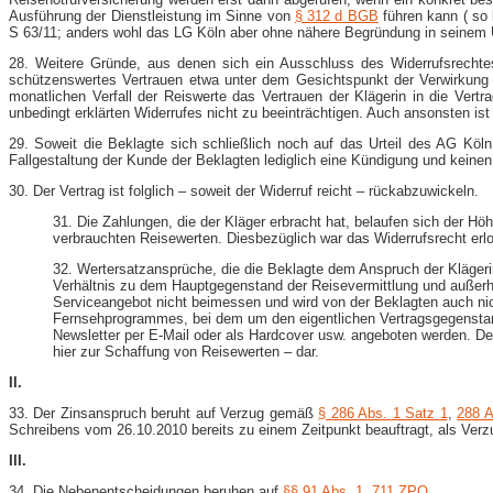
Ausführung der Dienstleistung im Sinne von
§ 312 d BGB
führen kann ( so 
S 63/11; anders wohl das LG Köln aber ohne nähere Begründung in seinem Ur
28. Weitere Gründe, aus denen sich ein Ausschluss des Widerrufsrechtes 
schützenswertes Vertrauen etwa unter dem Gesichtspunkt der Verwirkung da
monatlichen Verfall der Reiswerte das Vertrauen der Klägerin in die Vert
unbedingt erklärten Widerrufes nicht zu beeinträchtigen. Auch ansonsten ist 
29. Soweit die Beklagte sich schließlich noch auf das Urteil des AG Kö
Fallgestaltung der Kunde der Beklagten lediglich eine Kündigung und keinen
30. Der Vertrag ist folglich – soweit der Widerruf reicht – rückabzuwickeln.
31. Die Zahlungen, die der Kläger erbracht hat, belaufen sich der Hö
verbrauchten Reisewerten. Diesbezüglich war das Widerrufsrecht erlos
32. Wertersatzansprüche, die die Beklagte dem Anspruch der Klägeri
Verhältnis zu dem Hauptgegenstand der Reisevermittlung und außerhal
Serviceangebot nicht beimessen und wird von der Beklagten auch nicht
Fernsehprogrammes, bei dem um den eigentlichen Vertragsgegenstand
Newsletter per E-​Mail oder als Hardcover usw. angeboten werden. De
hier zur Schaffung von Reisewerten – dar.
II.
33. Der Zinsanspruch beruht auf Verzug gemäß
§ 286 Abs. 1 Satz 1
,
288 
Schreibens vom 26.10.2010 bereits zu einem Zeitpunkt beauftragt, als Verz
III.
34. Die Nebenentscheidungen beruhen auf
§§ 91 Abs. 1
,
711 ZPO
.