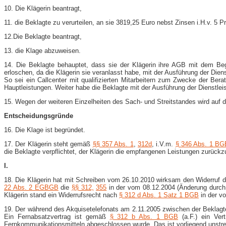
10. Die Klägerin beantragt,
11. die Beklagte zu verurteilen, an sie 3819,25 Euro nebst Zinsen i.H.v. 5
12.Die Beklagte beantragt,
13. die Klage abzuweisen.
14. Die Beklagte behauptet, dass sie der Klägerin ihre AGB mit dem Be
erloschen, da die Klägerin sie veranlasst habe, mit der Ausführung der Dien
So sei ein Callcenter mit qualifizierten Mitarbeitern zum Zwecke der Ber
Hauptleistungen. Weiter habe die Beklagte mit der Ausführung der Dienstlei
15. Wegen der weiteren Einzelheiten des Sach- und Streitstandes wird auf 
Entscheidungsgründe
16. Die Klage ist begründet.
17. Der Klägerin steht gemäß
§§ 357 Abs. 1
,
312d
, i.V.m.
§ 346 Abs. 1 BG
die Beklagte verpflichtet, der Klägerin die empfangenen Leistungen zurück
I.
18. Die Klägerin hat mit Schreiben vom 26.10.2010 wirksam den Widerruf d
22 Abs. 2 EGBGB
die
§§ 312,
355
in der vom 08.12.2004 (Änderung durch
Klägerin stand ein Widerrufsrecht nach
§ 312 d Abs. 1 Satz 1 BGB
in der v
19. Der während des Akquisetelefonats am 2.11.2005 zwischen der Beklagten,
Ein Fernabsatzvertrag ist gemäß
§ 312 b Abs. 1 BGB
(a.F.) ein Ver
Fernkommunikationsmitteln abgeschlossen wurde. Das ist vorliegend unstre