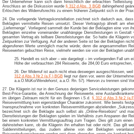
Der Unternehmer kann sich dann hinsichtlich der erbrachten Teilleistun
Anschluss an die Diskussion wurde
§ 312 d Abs. 3 BGB
dahingehend geände
Erlöschen des Widerrufsrechts zu einem früheren Zeitpunkt sich in der Praxi
24. Die vorliegende Vertragskonstellation zeichnet sich dadurch aus, d
Beklagten vermittelte Reisen umsetzt. Dieser Vertragstyp ähnelt am e
„Liefermenge“. Vorliegend sammelt der Kunde bei der Beklagten eine von ih
Beklagten einzelne voneinander unabhängige Dienstleistungen in Gestal
gesamten Vertrag als teilbare Dienstleistungen dar. So hatte die Klägerin 
Zeitpunkten zur Verfügung. Auf der anderen Seite ist bei der Beklagten nich
abgerufenen Werte unmöglich mache würde; denn die angesammelten Reise
Reisewerten gebuchten Reise, vielmehr werden sie von der Beklagten unabhä
25. Handelt es sich aber – wie dargelegt – im vorliegenden Fall um e
Höhe der verbrauchten 284 Reiswerte, die 284,00 Euro entsprechen, 
26. Der Widerruf ist auch nicht etwa deswegen ausgeschlossen, weil 
312 d Abs.3 Nr.2 (a.F.) BGB
liegt nur dann vor, wenn der Unternehme
a.a.O.MüKo/
Wendehorst
, a.a.O. Rn. 57). Hiervon zu trennen sind 
27. Die Klägerin ist nur in den Genuss derjenigen Serviceleistungen geko
Best-​Price-​Garantie, die Anrechnung der Reisewerte, eine Auslandkrank
im übrigen Zeitraum reicht für ein Beginnen i.S.d.
§ 312 d Abs.3 Nr.2 (a.
Reisevermittlung kein eigenständiger Charakter zukommt. Wie bereits festge
Inanspruchnahme von konkreten Reisevermittlungen abzielenden „Sukzessiv
bezeichnet sich die Beklagte auch selbst als „Online-​Reisebüro“ und mac
Dienstleistungen der Beklagten spielen im Verhältnis zum Ansparen der R
bei einem konkreten Vermittlungsauftrag zum Tragen. Dies gilt zum einen 
dahinstehen kann, ob die Klägerin ihn erhalten hat oder nicht. Das gilt w
Saldenmitteilungen, das zudem alleine von der Beklagten veranlasst 
Reisenotrufversicherung werden erst dann abgerufen, wenn ein konkret best