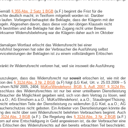
. Gemäß
§ 355 Abs. 2 Satz 1 BGB
(a.F.) beginnt die Frist für die
hte deutlich macht, in Textform mitgeteilt worden ist. Darüber
u laufen. Vorliegend behauptet die Beklagte, dass der Klägerin mit der
egeln. Abgesehen davon, dass diese von den übrigen Klauseln nicht
ch bestritten und die Beklagte hat den Zugang nicht unter Beweis
wirksamer Widerrufsbelehrung war die Klägerin daher auch im Oktober
damaligen Wortlaut erlischt das Widerrufsrecht bei einer
ufsfrist begonnen hat oder der Verbraucher die Ausführung selbst
rviceleistungen der Beklagten ist zu einem vollständigem Erlöschen
ränkt ihr Widerrufsrecht verloren hat, weil sie insoweit die Ausführung
auszulegen, dass das Widerrufsrecht nur
soweit
erloschen ist, wie mit der
ktion des
§ 312d Abs. 3 Nr. 2 BGB
(a.F) folgt (LG Kiel, Urt. v. 25.03.2009 – 5
Elmshorn NJW 2005, 2404;
MüKo/
Wendehorst
, BGB, 5. Aufl. 2007, § 312d Rn.
usschluss des Widerrufsrechtes ist nur bei einer unteilbaren Dienstleistung
braucher die Möglichkeit gegeben wird, sich von dem Vertrag zu lösen, weil
, a.a.O.; AG Elmshorn a.a.O.; MüKo/
Wendehorst
, a.a.O.; Staudinger/
Thüsing
,
icht erbrachten Teile der Dienstleistung zu widerrufen (LG Kiel, a.a.O.; AG
aucherschutzes nicht geboten. Ein Anbieter von Dienstleistungen könnte die
g des nicht über sein Widerrufsrecht belehrten Verbrauchers beginnt. Auch
 312d Abs. 3 BGB
(a.F.). Die Regelung des
§ 312d Abs. 3 Nr. 2 BGB
(a.F.)
ern auf eine Entschädigung in Geld angewiesen ist, da der Verbraucher eine
 Erlöschen des Widerrufsrechts auf den bereits erbrachten Teil beschränkt.