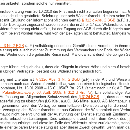
sen anbietet, sondern solche nur vermittelt.
iderrufserklärung vom 26.10.2010 die Frist noch nicht zu laufen begonnen hat
ne deutlich gestaltete Belehrung über sein Widerrufsrecht, die ihm seine Rec
rst mit Erfüllung der Informationspflichten gemäß
§ 312 c Abs. 2 BGB
(a.F.) z
r Beklagten zugesandt worden seien, die in Ziffer 17 das Widerrufsrecht r
derrufsbelehrung nicht erfüllt, ist der Zugang der AGB durch die Klägerin au
r Form belehrt worden wäre, wird von der Beklagten nicht behauptet. Mangels 
s. 3 Nr. 2 BGB
(a.F.) vollständig erloschen. Gemäß dieser Vorschrift in ihrem 
leistung mit ausdrücklicher Zustimmung des Verbrauchers vor Ende der Widerr
ben. Weder durch die gebuchte Reise nach Mallorca nicht durch die übrigen Se
agte führte lediglich dazu, dass die Klägerin in dieser Höhe und hierauf besch
n übrigen Vertragsteil besteht das Widerrufsrecht jedoch fort.
ng und Literatur ist
§ 312d Abs. 3 Nr. 2 BGB
(a.F) in der Art und Weise 
 demnach auch das Widerrufsrecht teilbar, was aus einer teleologischen Redu
Montabaur, Urt. 15.01.2008 – 15 C 195/07 Rn. 25 f. (zitiert nach juris); AG 
 Palandt/
Grüneberg
, 68. Aufl. 2009, § 312 d Rn. 7a
). Ein vollständiger A
er Auffassung an. Allgemeiner Schutzzweck des
§ 312d BGB
ist, dass dem Ver
rtragserfüllung zu überprüfen (LG Kiel, a.a.O.; AG Mitte, a.a.O. AG Montabaur
genommen wird, den Vertrag bei einer teilbaren Dienstleistung für die noch n
ge Versagung des Widerrufsrechts ist aus Gründen der Wirksamkeit des Verbr
haupt nicht belehrt und mit der Ausführung der Dienstleistung mit Zustimmun
bereits erbrachten Leistungen. Dies widerspricht auch nicht dem Zweck des
§
tleistung erbringt und diese im Falle des Widerrufs nicht zurückerhält, sond
e einer teilbaren Dienstleistung ist aber dieser Zweck gewahrt, wenn man das