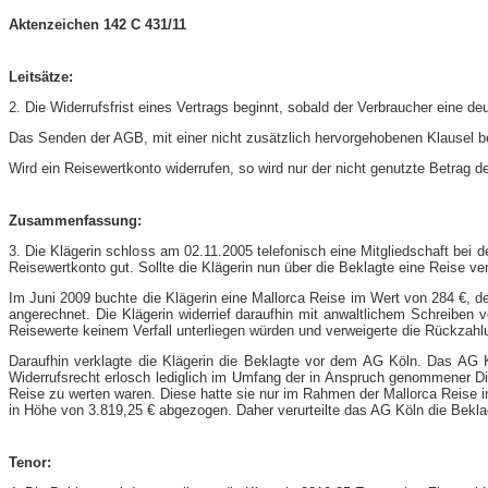
Aktenzeichen 142 C 431/11
Leitsätze:
2. Die Widerrufsfrist eines Vertrags beginnt, sobald der Verbraucher eine deu
Das Senden der AGB, mit einer nicht zusätzlich hervorgehobenen Klausel be
Wird ein Reisewertkonto widerrufen, so wird nur der nicht genutzte Betrag de
Zusammenfassung:
3. Die Klägerin schloss am 02.11.2005 telefonisch eine Mitgliedschaft bei 
Reisewertkonto gut. Sollte die Klägerin nun über die Beklagte eine Reise
Im Juni 2009 buchte die Klägerin eine Mallorca Reise im Wert von 284 €, 
angerechnet. Die Klägerin widerrief daraufhin mit anwaltlichem Schreiben 
Reisewerte keinem Verfall unterliegen würden und verweigerte die Rückzahl
Daraufhin verklagte die Klägerin die Beklagte vor dem AG Köln. Das AG K
Widerrufsrecht erlosch lediglich im Umfang der in Anspruch genommener Die
Reise zu werten waren. Diese hatte sie nur im Rahmen der Mallorca Reise in
in Höhe von 3.819,25 € abgezogen. Daher verurteilte das AG Köln die Beklag
Tenor: