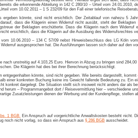
bereits die erkennende Abteilung in 142 C 280/10 – Urteil vom 24.01.2010, 
teil vom 10.02.2011 – 1 S 232/09 für den Fall einer telefonische Reiseberat
ergeben könnte, sind nicht ersichtlich. Der Zeitablauf von nahezu 5 Jahr
rauf, dass die Klägerin einen Widerruf nicht ausübt, steht der Beklagten 
ragstreue der Beklagten erschütterte. Dass die Klägerin nach dem Widerruf 
nicht ersichtlich, dass die Klägerin auf die Ausübung des Widerrufsrechtes ve
ln vom 10.06.2010 – 134 C 57/09 nebst Hinweisbeschluss des LG Köln vom 13
 Widerruf ausgesprochen hat. Die Ausführungen lassen sich daher auf den vorl
he nach unstreitig auf 4.103,25 Euro. Hiervon in Abzug zu bringen sind 284,00
chen. Die Klägerin hat dies bei ihrer Berechnung berücksichtigt.
n entgegenhalten könnte, sind nicht gegeben. Wie bereits dargestellt, kommt
b einer konkreten Buchung keine ins Gewicht fallende Bedeutung zu. Ein eige
 konkret dargelegt. Die Situation stellt sich insoweit nicht anders dar als b
 herum – Programmangebot dort / Reisevermittlung hier – verschiedene unse
rartige Zusatzleistungen dienen der Werbung und der Kundenpflege, stellen a
Abs. 1 BGB.
Ein Anspruch auf vorgerichtliche Anwaltskosten besteht nicht. Di
ug noch nicht vorlag, so dass ein Anspruch aus
§ 286 BGB
ausscheidet.