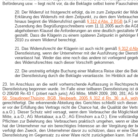
Beförderung usw. – liegt nicht vor, da die Beklagte selbst keine Pauschalrei
20. Der Widerruf ist fristgerecht erfolgt, da im zum Zeitpunkt der W
Erklärung des Widerrufs mit dem Zeitpunkt, zu dem dem Verbraucher ei
hinaus beginnt die Widerrufsfrist gemäß
§ 312 d Abs. 2 BGB
(a.F.) e
Zusendung des Begrüßungsschreibens vom 11.11.2005 auch die AGB de
abgehobenen Klausel die Anforderungen an eine deutlich gestaltete Wi
gestellt. Dass die Klägerin zu einem späteren Zeitpunkt in gehörige
2010 zu einem Widerruf berechtigt.
21. Das Widerrufsrecht der Klägerin ist auch nicht gemäß
§ 312 d Ab
Dienstleistung, wenn der Unternehmer mit der Ausführung der Dienst
veranlasst hat. Weder das eine noch das andere ist vorliegend gege
des Widerrufsrechtes nach dieser Vorschrift gekommen.
22. Die unstreitig erfolgte Buchung einer Mallorca Reise über die Bekl
der Dienstleistung durch die Beklagte veranlasste. Im Hinblick auf de
23. Im Anschluss an die wohl vorherrschende Auffassung in Rechtsprechu
Dienstleistung begonnen wurde. Im Falle einer teilbaren Dienstleistung ist
O 206/08 Rn 43 f. (zitiert nach juris); AG Mitte, MMR 2009, 280, 281; AG 
56; Staudinger/
Thüsing
, BGB, Neubearb. 2005 § 312 d Rn. 36; a.A. wohl
gerechtfertigt. Die erkennende Abteilung des Gerichtes schließt sich dies
er vor der Erfüllung des Vertrags nicht die Chance hat, die Qualität der Ve
a.a.O.). Dieser Schutz wird versagt, wenn dem Verbraucher die Möglichkeit 
Mitte, a.a.O.; AG Montabaur, a.a.O.; AG Elmshorn a.a.O.). Eine vollständi
Pflichten zur Belehrung des Verbrauchers praktisch umgehen, wenn er über
hat der Unternehmer nur ein berechtigtes Interesse an der Vergütung der 
verfolgt den Zweck, den Unternehmer davor zu schützen, dass er eine Diens
Dienstleistung im Gegensatz zu einer Ware nicht zurückgeben kann. Im Fall