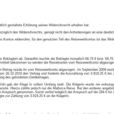
tlich gestaltete Erklärung seines Widerrufsrecht erhalten hat.
züglich des Widerrufsrechts, genügt nicht den Anforderungen an eine deutlich
s Kontos widerrufen, für den genutzten Teil des Reisewertkontos ist das Wider
der Beklagten ab. Daraufhin buchte die Beklagte monatlich 66,75 € bzw. 69,75
 vermittelt bekommen so werden die Reisekosten vom Reisewertkonto abgezoge
der Betrag wurde ihr vom Reisewertkonto abgezogen. Im September 2009 wurde 
vom 26.10.2010 den Vertrag und forderte die Auszahlung von 3.819,25 € bis z
ung des geforderten Geldbetrages.
öln gab der Klage in vollem Umfang statt. Die Klägerin wurde nie ordnungsg
nste. Hierzu zählte jedoch nur die Mallorca Reise. Bei den anderen angebot
 Anspruch genommen. Somit verfiel lediglich der Anspruch auf die 284 € für di
te zur Zahlung von 3.819,25 € an die Klägerin.