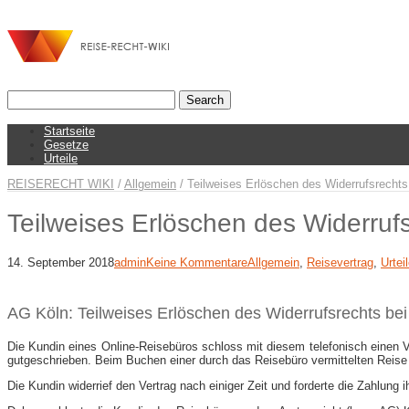
Startseite
Gesetze
Urteile
REISERECHT WIKI
/
Allgemein
/
Teilweises Erlöschen des Widerrufsrechts 
Teilweises Erlöschen des Widerrufs
14. September 2018
admin
Keine Kommentare
Allgemein
,
Reisevertrag
,
Urtei
AG Köln: Teilweises Erlöschen des Widerrufsrechts bei 
Die Kundin eines Online-Reisebüros schloss mit diesem telefonisch einen Ve
gutgeschrieben. Beim Buchen einer durch das Reisebüro vermittelten Reise
Die Kundin widerrief den Vertrag nach einiger Zeit und forderte die Zahlung 