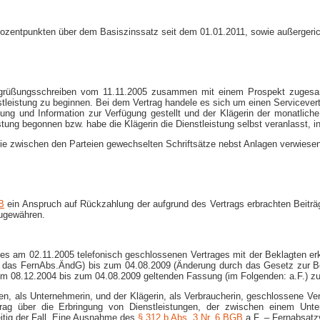
 Prozentpunkten über dem Basiszinssatz seit dem 01.01.2011, sowie außergeri
grüßungsschreiben vom 11.11.2005 zusammen mit einem Prospekt zugesandt 
stleistung zu beginnen. Bei dem Vertrag handele es sich um einen Servicevert
atung und Information zur Verfügung gestellt und der Klägerin der monatli
stung begonnen bzw. habe die Klägerin die Dienstleistung selbst veranlasst, i
die zwischen den Parteien gewechselten Schriftsätze nebst Anlagen verwiesen
B
ein Anspruch auf Rückzahlung der aufgrund des Vertrags erbrachten Beiträge
zugewähren.
es am 02.11.2005 telefonisch geschlossenen Vertrages mit der Beklagten er
 das FernAbs.ÄndG) bis zum 04.08.2009 (Änderung durch das Gesetz zur B
om 08.12.2004 bis zum 04.08.2009 geltenden Fassung (im Folgenden: a.F.) z
 als Unternehmerin, und der Klägerin, als Verbraucherin, geschlossene Vertr
trag über die Erbringung von Dienstleistungen, der zwischen einem Unt
itig der Fall. Eine Ausnahme des
§ 312 b Abs. 3 Nr. 6 BGB
a.F. – Fernabsatzv