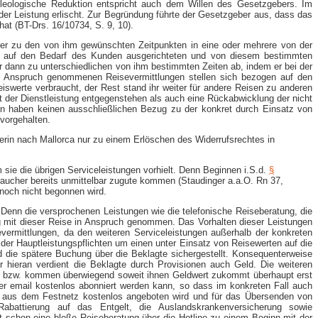
teleologische Reduktion entspricht auch dem Willen des Gesetzgebers. Im
der Leistung erlischt. Zur Begründung führte der Gesetzgeber aus, dass das
at (BT-​Drs. 16/10734, S. 9, 10).
 er zu den von ihm gewünschten Zeitpunkten in eine oder mehrere von der
er auf den Bedarf des Kunden ausgerichteten und von diesem bestimmten
r dann zu unterschiedlichen von ihm bestimmten Zeiten ab, indem er bei der
in Anspruch genommenen Reisevermittlungen stellen sich bezogen auf den
eiswerte verbraucht, der Rest stand ihr weiter für andere Reisen zu anderen
eit der Dienstleistung entgegenstehen als auch eine Rückabwicklung der nicht
n haben keinen ausschließlichen Bezug zu der konkret durch Einsatz von
vorgehalten.
ägerin nach Mallorca nur zu einem Erlöschen des Widerrufsrechtes in
 sie die übrigen Serviceleistungen vorhielt. Denn Beginnen i.S.d.
§
raucher bereits unmittelbar zugute kommen (Staudinger a.a.O. Rn 37,
 noch nicht begonnen wird.
Denn die versprochenen Leistungen wie die telefonische Reiseberatung, die
g mit dieser Reise in Anspruch genommen. Das Vorhalten dieser Leistungen
evermittlungen, da den weiteren Serviceleistungen außerhalb der konkreten
 der Hauptleistungspflichten um einen unter Einsatz von Reisewerten auf die
 die spätere Buchung über die Beklagte sichergestellt. Konsequenterweise
ur hieran verdient die Beklagte durch Provisionen auch Geld. Die weiteren
lle bzw. kommen überwiegend soweit ihnen Geldwert zukommt überhaupt erst
per email kostenlos abonniert werden kann, so dass im konkreten Fall auch
nrufe aus dem Festnetz kostenlos angeboten wird und für das Übersenden von
 Rabattierung auf das Entgelt, die Auslandskrankenversicherung sowie
ht schon eine bloße Reiseberatung über die Hotline zu einem Beginn mit der