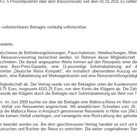
 i.H.v. 5 Prozentpunkten über dem Basiszinssatz seit dem 01.01.2011 zu zahlen
 vollstreckbaren Betrages vorläufig vollstreckbar.
sewerte.
deutschreise.de Beförderungsleistungen, Pauschalreisen, Hotelbuchungen, Miet
s Reiseservicevertrag bezeichnet werden. Im Rahmen dieser Mitgliedschaft 
schrieben. Die darauf angesparten Werte können auf den Reisepreis einer ü
eine Best-​Preis-​Garantie, eine 11-​prozentige Sofortrabattierung auf
letter „Deutsche Reise Kompakt“, ein monatlich übersendeter Auszug einer 
ratern, eine Rabattierung auf Mietwagenkosten und eine Reisevermittlungstäti
 Mitgliedschaft ab. Der Vertrag wurde von der Beklagten unter der Kundennu
9,75 Euro, insgesamt 4103,25 Euro, von dem Konto der Klägerin ab. Die Zah
wurde der Klägerin durch die Beklagte nach Sofortrabattierung ein Wert von 
en. Im Juni 2009 buchte sie über die Beklagte eine Mallorca-​Reise im Wert 
Verfall von Reisewerten angerechnet. Mit anwaltlichem Schreiben vom 26.10.
 für die Mallorca Reise in Anspruch genommener Reisewerte in Höhe von 284,0
rte keinem Verfall unterliegen, und verweigerte eine Rückzahlung des geforde
ksam beendet worden sei. Bei dem geschlossenen Vertrag handele es sich um e
Aussuchen und Buchen der Reise zu entrichten. Die weiter vorgehaltenen Ser