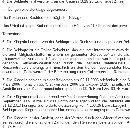
4. Die Beklagte wird verurteilt, an die Klägerin 3819,25 Euro nebst Zinsen
Im Übrigen wird die Klage abgewiesen.
Die Kosten des Rechtsstreits trägt die Beklagte.
Das Urteil ist gegen Sicherheitsleistung in Höhe von 110 Prozent des jeweils
Tatbestand
5. Die Klägerin begehrt von der Beklagten die Rückzahlung angesparter Rei
6. Die Beklagte ist ein Online-​Reisebüro, das auf ihrer Internetseite www.
sie auch Mitgliedschaften in einem so genannten „Reiseclub“ an, die al
„Reisewert“ im Verhältnis 1:1 auf einem sogenannten Reisewertkonto gutge
genannte Reiseserviceleistungen durch die Beklagte bereitgestellt: 
Reisenotrufversicherung, ein monatlich an den Kunden übersendeter News
erworbenen „Reisewerten“, die Bereithaltung eines Callcenters mit Reisebe
7. Die Klägerin schloss mit der Beklagten am 02.11.2005 telefonisch eine
März 2006 monatlich 66,75 €, von April 2006 bis Oktober 2010 monatlich 6
Anstelle der vom Kläger monatlichen gezahlten 66,75 Euro bzw. 69,75 Euro 
8. Die Klägerin erhielt eine monatliche Saldenabrechnung über ihre Zahlung
September 2009 wurde auf das Konto der Klägerin durch die Beklagte ein 
31.12.2010 kündige. Sie forderte die Zahlung von 4.103,25 Euro abzüglich
Beklagte der Klägerin gegenüber klar, dass die von ihr angesparten Reisewe
9. Die Klägerin ist der Ansicht, dass der Vertrag durch den Widerruf wir
sei es, durch die monatlichen Zahlungen den Reisepreis bereits vor dem 
12,75 Euro.