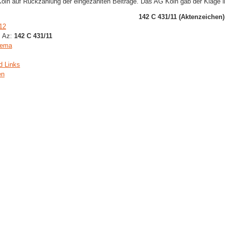
öln auf Rückzahlung der eingezahlten Beiträge. Das AG Köln gab der Klage i
142 C 431/11 (Aktenzeichen)
12
, Az:
142 C 431/11
hema
d Links
en