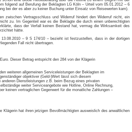
dem folgend auf Berufung der Beklagten LG Köln – Urteil vom 05.01.2012 – 6
ung bei der es aber zu keiner Buchung unter Einsatz von Reisewerten kam).
en zwischen Vertragsschluss und Widerruf hindert den Widerruf nicht, ein
nicht zu. Im Gegenteil war es die Beklagte die durch einen unberechtigten
erklärte, dass der Verfall keinen Bestand hat, vermag die Wirksamkeit des
rzichtet hätte.
.08.2010 – 9 S 174/10 – bezieht ist festzustellen, dass in der dortigen
iegenden Fall nicht übertragen.
 Euro. Dieser Betrag entspricht den 284 von der Klägerin
 den weiteren allgemeinen Serviceleistungen der Beklagten im
nständiger objektiver (Geld-​)Wert lässt sich diesem
ei anderen Dienstleistungen z.B. beim Bezug eines privaten
lbständige weiter Serviceangebote wie Hotline, Online Rechnung,
ber keinen vertraglichen Gegenwert für die monatliche Zahlungen –
e Klägerin hat ihren jetzigen Bevollmächtigten ausweislich des anwaltlichen