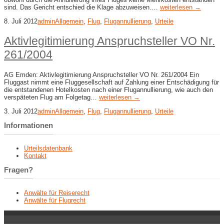
sind. Das Gericht entschied die Klage abzuweisen.…
weiterlesen →
8. Juli 2012
admin
Allgemein
,
Flug
,
Flugannullierung
,
Urteile
Aktivlegitimierung Anspruchsteller VO Nr.
261/2004
AG Emden: Aktivlegitimierung Anspruchsteller VO Nr. 261/2004 Ein
Fluggast nimmt eine Fluggesellschaft auf Zahlung einer Entschädigung für
die entstandenen Hotelkosten nach einer Flugannullierung, wie auch den
verspäteten Flug am Folgetag…
weiterlesen →
3. Juli 2012
admin
Allgemein
,
Flug
,
Flugannullierung
,
Urteile
Informationen
Urteilsdatenbank
Kontakt
Fragen?
Anwälte für Reiserecht
Anwälte für Flugrecht