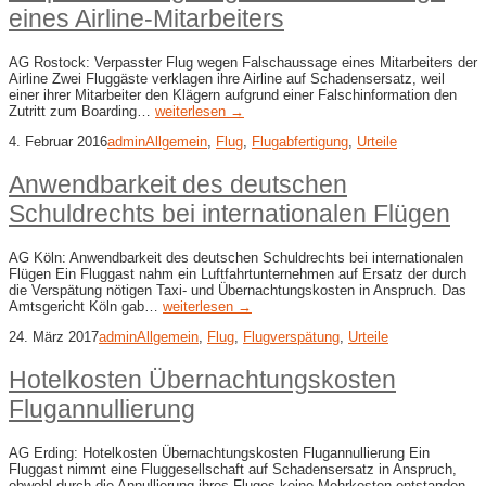
eines Airline-Mitarbeiters
AG Rostock: Verpasster Flug wegen Falschaussage eines Mitarbeiters der
Airline Zwei Fluggäste verklagen ihre Airline auf Schadensersatz, weil
einer ihrer Mitarbeiter den Klägern aufgrund einer Falschinformation den
Zutritt zum Boarding…
weiterlesen →
4. Februar 2016
admin
Allgemein
,
Flug
,
Flugabfertigung
,
Urteile
Anwendbarkeit des deutschen
Schuldrechts bei internationalen Flügen
AG Köln: Anwendbarkeit des deutschen Schuldrechts bei internationalen
Flügen Ein Fluggast nahm ein Luftfahrtunternehmen auf Ersatz der durch
die Verspätung nötigen Taxi- und Übernachtungskosten in Anspruch. Das
Amtsgericht Köln gab…
weiterlesen →
24. März 2017
admin
Allgemein
,
Flug
,
Flugverspätung
,
Urteile
Hotelkosten Übernachtungskosten
Flugannullierung
AG Erding: Hotelkosten Übernachtungskosten Flugannullierung Ein
Fluggast nimmt eine Fluggesellschaft auf Schadensersatz in Anspruch,
obwohl durch die Annullierung ihres Fluges keine Mehrkosten entstanden