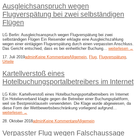
Ausgleichsanspruch wegen
Flugverspätung bei zwei selbständigen
Flügen
LG Berlin: Ausgleichsanspruch wegen Flugverspätung bei zwei
selbständigen Flügen Ein Reisender erklagte eine Ausgleichszahlung
wegen einer eintägigen Flugverspätung durch einen verpassten Anschluss.
Das Gericht entschied, dass es bei einheitlicher Buchung…
weiterlesen →
17. Juli 2019
admin
Keine Kommentare
Allgemein
,
Flug
,
Flugverspätung
,
Urteile
Kartellverstoß eines
Hotelbuchungsportalbetreibers im Internet
LG Köln: Kartellverstoß eines Hotelbuchungsportalbetreibers im Internet
Ein Hotelierverband klagte gegen die Betreiber einer Buchungsplattform,
weil sie Bestpreisklauseln verwendeten. Die Klage wurde abgewiesen, da
diese Form der Wettbewerbsbeschränkung vorliegend aufgrund…
weiterlesen →
28. Oktober 2018
admin
Keine Kommentare
Allgemein
Verpasster Flug wegen Falschaussage