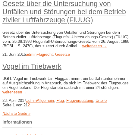
Gesetz über die Untersuchung von
Unfällen und Störungen bei dem Betrieb
ziviler Luftfahrzeuge (FlUUG)
Gesetz über die Untersuchung von Unfällen und Störungen bei dem
Betrieb ziviler Luftfahrzeuge (Flugunfall-Untersuchungs-Gesetz) (FlUUG)
vom: 26.08.1998 Flugunfall-Untersuchungs-Gesetz vom 26. August 1998
(BGBl. I S. 2470), das zuletzt durch Artikel…
weiterlesen →
21. Juni 2015
admin
Flugrecht
,
Gesetze
Vogel im Triebwerk
BGH: Vogel im Triebwerk Ein Fluggast nimmt ein Luftfahrtunternehmen
auf Ausgleichzahlung in Anspruch, da sich im Triebwerk des Flugzeuges
ein Vogel befand. Der Flug startete dadurch mit einer 24 stündigen…
weiterlesen →
23. April 2017
admin
Allgemein
,
Flug
,
Flugverspätung
,
Urteile
Seite 1 von 2
1
2
Nächste Seite »
Informationen