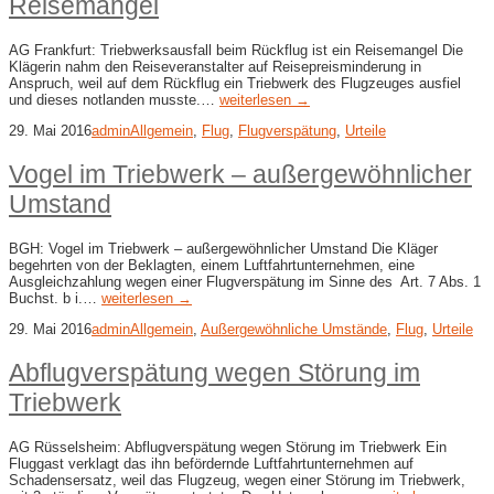
Reisemangel
AG Frankfurt: Triebwerksausfall beim Rückflug ist ein Reisemangel Die
Klägerin nahm den Reiseveranstalter auf Reisepreisminderung in
Anspruch, weil auf dem Rückflug ein Triebwerk des Flugzeuges ausfiel
und dieses notlanden musste.…
weiterlesen →
29. Mai 2016
admin
Allgemein
,
Flug
,
Flugverspätung
,
Urteile
Vogel im Triebwerk – außergewöhnlicher
Umstand
BGH: Vogel im Triebwerk – außergewöhnlicher Umstand Die Kläger
begehrten von der Beklagten, einem Luftfahrtunternehmen, eine
Ausgleichzahlung wegen einer Flugverspätung im Sinne des Art. 7 Abs. 1
Buchst. b i.…
weiterlesen →
29. Mai 2016
admin
Allgemein
,
Außergewöhnliche Umstände
,
Flug
,
Urteile
Abflugverspätung wegen Störung im
Triebwerk
AG Rüsselsheim: Abflugverspätung wegen Störung im Triebwerk Ein
Fluggast verklagt das ihn befördernde Luftfahrtunternehmen auf
Schadensersatz, weil das Flugzeug, wegen einer Störung im Triebwerk,