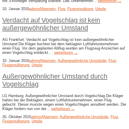
mit 3-stündiger Verspätung startete. Das Unternehmen…
weiterlesen →
10. Januar 2016
admin
Allgemein
,
Flug
,
Flugverspätung
,
Urteile
Verdacht auf Vogelschlag ist kein
außergewöhnlicher Umstand
AG Frankfurt: Verdacht auf Vogelschlag ist kein außergewöhnlicher
Umstand Die Kläger buchten bei dem beklagten Luftfahrtunternehmen
einen Flug. Vor dem geplanten Abflug wurden am Flugzeug Anzeichen auf
einen Vogelschlag entdeckt.…
weiterlesen →
10. Januar 2016
admin
Allgemein
,
Außergewöhnliche Umstände
,
Flug
,
Flugannullierung
,
Urteile
Außergewöhnlicher Umstand durch
Vogelschlag
LG Hamburg: Außergewöhnlicher Umstand durch Vogelschlag Die Kläger
hatten bei der Beklagten, einem Luftfahrtunternehmen, einen Flug
gebucht. Dieser musste wegen eines Vogelschlages annulliert werden. Die
Kläger fordern nun von der…
weiterlesen →
26. Oktober 2015
admin
Allgemein
,
Außergewöhnliche Umstände
,
Flug
,
Flugannullierung
,
Urteile