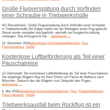
Große Flugverspätung durch Vorfinden
einer Schraube in Triebwerkshülle
AG Rüsselsheim: Große Flugverspätung durch Vorfinden einer Schraube
in Triebwerkshülle Die Kläger hatten bei der Beklagten einen Flug gebucht.
Dieser wurde verspätet durchgeführt, weshalb sie Ausgleichszahlung
verlangen. Das Amtsgericht hat…
weiterlesen →
15. Dezember 2018
admin
Keine Kommentare
Allgemein
,
Flug
,
Flugverspätung
,
Urteile
Kostenlose Luftbeförderung als Teil einer
Pauschalreise
LG Darmstadt: Die kostenlose Luftbeförderung als Teil einer Pauschalreise
Die einjährige Klägerin flog mit ihren Eltern von Palma de Mallorca nach
München. Dadurch das die Klägerin zum Zeitpunkt des Fluges…
weiterlesen →
6. Mai 2018
admin
Keine Kommentare
Allgemein
,
Flug
,
Flugdurchführung
,
Pauschalreisen
,
Urteile
Triebwerksausfall beim Rückflug ist ein