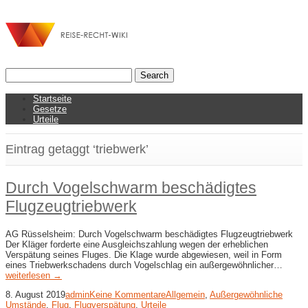
Startseite
Gesetze
Urteile
Eintrag getaggt ‘triebwerk’
Durch Vogelschwarm beschädigtes
Flugzeugtriebwerk
AG Rüsselsheim: Durch Vogelschwarm beschädigtes Flugzeugtriebwerk
Der Kläger forderte eine Ausgleichszahlung wegen der erheblichen
Verspätung seines Fluges. Die Klage wurde abgewiesen, weil in Form
eines Triebwerkschadens durch Vogelschlag ein außergewöhnlicher…
weiterlesen →
8. August 2019
admin
Keine Kommentare
Allgemein
,
Außergewöhnliche
Umstände
,
Flug
,
Flugverspätung
,
Urteile