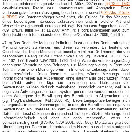
Teledienstedatenschutzgesetz und seit 1. März 2007 in den
§§ 12 ff. TMG
gewährleisteten Recht des Internetnutzers auf Anonymität. Einer
verfassungskonformen Auslegung bedarf es auch, soweit
§ 29 Abs. 2 Satz
4 BDSG
die Datenempfänger verpflichtet, die Gründe für das Vorliegen
eines berechtigten Interesses aufzuzeichnen und, in welcher Art und
Weise dieses glaubhaft dargelegt ist (vgl. Ballhausen/Roggenkamp aaO,
409; Braun, jurisPR-​ITR 11/2007 Anm. 4; Plog/Bandehzadeh aaO; zum
Grundrecht der Informationsfreiheit Kloepfer/Schärdel JZ 2009, 453 ff.).
47. b) Das Recht der Meinungsfreiheit umfasst auch das Recht, mit seiner
Meinung gehört zu werden und diese zu verbreiten. Es besteht der
Grundsatz des freien Meinungsaustauschs nicht nur für Themen, die von
besonderem Belang für die Öffentlichkeit sind (vgl. BVerfGE 20, 56, 97;
20, 162, 177; BVerfG NJW 2008, 1793, 1797). Wäre die verfassungsmäßig
geschützte Verbreitung von Beiträgen zur Meinungsbildung in Form der
Teilnahme an einem Meinungsforum im Internet nur zulässig, sofern dabei
nicht persönliche Daten übermittelt werden, würden Meinungs- und
Informationsfreiheit auf Äußerungen ohne datenmäßig geschützten Inhalt
beschränkt, außer es läge die Einwilligung des Betroffenen vor.
Bewertungen würden dadurch weitgehend unmöglich gemacht, weil alle
negativen Äußerungen aus dem System genommen werden müssten, für
deren Weitergabe die Einwilligung des Betroffenen im Allgemeinen fehlt
(vgl. Plog/Bandehzadeh K&R 2008, 45). Bewertungsportale bewegen sich
naturgemäß in einem Spannungsfeld, in dem der Betroffene bei negativen
Bewertungen ein Interesse an dem Ausschluss der Verwendung seiner
Daten hat. Beschränkungen der grundrechtlich geschützten Meinungs- und
Informationsfreiheit sind aber nur dann rechtmäßig, wenn sie
verhältnismäßig sind (BVerfG, NJW 2001, 503, 505). Die Zulässigkeit der
Übermittlung der Daten an die abfragenden Nutzer muss deshalb aufgrund
einer Gesamtabwägung zwischen dem Persönlichkeitsrecht des