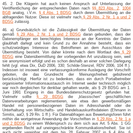
45. 2. Die Klägerin hat auch keinen Anspruch auf Unterlassung der
Veröffentlichung der entsprechenden Daten nach
§§ 823 Abs. 2,
1004
BGB
analog, i.V.m.
§ 4 Abs. 1 BDSG
durch deren Übermittlung an die
abfragenden Nutzer. Diese ist vielmehr nach
§ 29 Abs. 2 Nr. 1 a und 2
BDSG
zulässig.
46. a) Grundsätzlich ist die Zulässigkeit der Übermittlung der Daten
gemäß
§ 29 Abs. 2 Nr. 1 a und 2 BDSG
daran gebunden, dass der
Datenempfänger ein berechtigtes Interesse an der Kenntnis der Daten
glaubhaft darlegt und kein Grund zu der Annahme besteht, dass ein
schutzwürdiges Interesse des Betroffenen an dem Ausschluss der
Übermittlung besteht. Von daher könnte nach dem Wortlaut des
§ 29
BDSG
eine Datenübermittlung der vorliegenden Art unzulässig sein, weil
sie anonymisiert erfolgt und es schon deshalb an einer solchen Darlegung
fehlt (vgl. etwa Dix, DuD 2006, 330; Schilde-​Stenzel, RDV 2006, 104 ff.).
Indessen ist insoweit eine verfassungskonforme Auslegung der Vorschrift
geboten, die das Grundrecht der Meinungsfreiheit gebührend
berücksichtigt. Hierfür ist zu bedenken, dass ein durch Portalbetreiber
organisierter Informationsaustausch im Internet weder technisch möglich
war noch dergleichen für denkbar gehalten wurde, als § 29 BDSG am 1.
Juni 1991 Eingang in das Bundesdatenschutzgesetz gefunden hat.
Vielmehr sollte
§ 29 BDSG
die „klassischen“ geschäftlichen
Datenverarbeitungen reglementieren, wie etwa den gewerbsmäßigen
Handel mit personenbezogenen Daten im Adresshandel oder die
Unterhaltung von Wirtschafts- und Handelsauskunftsdateien (Ehmann in
Simitis, aaO, § 29 Rn. 1 ff.). Für Datenabfragen aus Bewertungsforen führt
mithin die wortgetreue Anwendung der Vorschriften in
§ 29 Abs. 2 Nr. 1 a
und 2 BDSG
zu einem Widerspruch zu dem sich aus Art. 5 Abs. 1 GG
ergebenden Recht auf uneingeschränkte Kommunikationsfreiheit. Sie ist
auch nicht vereinbar mit dem bis 28. Februar 2007 in § 4 Abs. 6