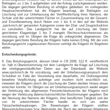
Beklagten zu 1 bis 3 aufgehoben und der Antrag zurückgewiesen worden.
Die dagegen gerichtete Berufung ist erfolglos geblieben. Im vorliegenden
Hauptsacheverfahren hat die Klägerin beantragt, die Beklagten zur
Löschung und zur Unterlassung der Veröffentlichung ihres Namens, der
Schule und der unterrichteten Fächer im Zusammenhang mit der Gesamt-
und Einzelbewertung durch Noten von 1 bis 6 in den auf der Website
„spickmich.de“ genannten Kategorien sowie der Zitat- und Zeugnisfunktion
zu verurteilen. Das Landgericht hat die auf Löschung der Daten
gerichteten Klaganträge 1 bis 3 mangels Rechtsschutzinteresses als
unzulässig und im Übrigen die Klage als unbegründet abgewiesen. Die
dagegen gerichtete Berufung der Klägerin hatte keinen Erfolg. Mit der vom
Berufungsgericht zugelassenen Revision verfolgt die Klägerin ihr Begehren
weiter.
Entscheidungsgründe:
8. Das Berufungsgericht, dessen Urteil in CR 2008, 512 ff. veröffentlicht
ist, hält in Übereinstimmung mit dem Landgericht die Klage auf Löschung
der streitgegenständlichen Daten aus der Datenbank der Website
www.spickmich.de für unzulässig, weil der Unterlassungsanspruch dem
Schuldner im Falle der Verurteilung eine dauerhafte, mit Ordnungsmittel
bewehrte Verpflichtung auferlege und insofern nicht ersichtlich sei,
inwieweit die Klägerin durch die Löschung der Daten darüber hinaus etwas
erreichen könnte. Im Übrigen sei ein Unterlassungsanspruch weder wegen
der Verletzung des allgemeinen Persönlichkeitsrechts der Klägerin noch
wegen der Verletzung datenschutzrechtlicher Bestimmungen gegeben. Bei
der Nennung des Namens der Klägerin, ihrer beruflichen Tätigkeit und der
von ihr unterrichteten Fächer handle es sich um wahre
Tatsachenbehauptungen. Die Bewertungen der Klägerin stellten
Meinungsäußerungen bzw. Werturteile dar. Nach der gebotenen Abwägung