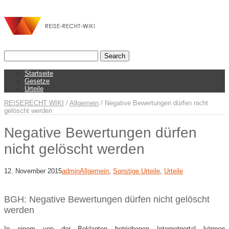
Startseite
Gesetze
Urteile
REISERECHT WIKI
/
Allgemein
/
Negative Bewertungen dürfen nicht
gelöscht werden
Negative Bewertungen dürfen
nicht gelöscht werden
12. November 2015
admin
Allgemein
,
Sonstige Urteile
,
Urteile
BGH: Negative Bewertungen dürfen nicht gelöscht
werden
In einem von der Beklagten betriebenen Internetportal können