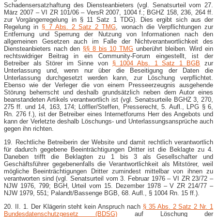
Schadensersatzhaftung des Diensteanbieters (vgl. Senatsurteil vom 27.
März 2007 – VI ZR 101/06 – VersR 2007, 1004 f.; BGHZ 158, 236, 264 ff.
zur Vorgängerregelung in § 11 Satz 1 TDG). Dies ergibt sich aus der
Regelung in
§ 7 Abs. 2 Satz 2 TMG
, wonach die Verpflichtungen zur
Entfernung und Sperrung der Nutzung von Informationen nach den
allgemeinen Gesetzen auch im Falle der Nichtverantwortlichkeit des
Diensteanbieters nach den
§§ 8 bis 10 TMG
unberührt bleiben. Wird ein
rechtswidriger Beitrag in ein Community-​Forum eingestellt, ist der
Betreiber als Störer im Sinne von
§ 1004 Abs. 1 Satz 1 BGB
zur
Unterlassung und, wenn nur über die Beseitigung der Daten die
Unterlassung durchgesetzt werden kann, zur Löschung verpflichtet.
Ebenso wie der Verleger die von einem Presseerzeugnis ausgehende
Störung beherrscht und deshalb grundsätzlich neben dem Autor eines
beanstandeten Artikels verantwortlich ist (vgl. Senatsurteile BGHZ 3, 270,
275 ff. und 14, 163, 174; Löffler/Steffen, Presserecht, 5. Aufl., LPG § 6,
Rn. 276 f.), ist der Betreiber eines Internetforums Herr des Angebots und
kann der Verletzte deshalb Löschungs- und Unterlassungsansprüche auch
gegen ihn richten.
19. Rechtliche Betreiberin der Website und damit rechtlich verantwortlich
für dadurch gegebene Beeinträchtigungen Dritter ist die Beklagte zu 4.
Daneben trifft die Beklagten zu 1 bis 3 als Gesellschafter und
Geschäftsführer gegebenenfalls die Verantwortlichkeit als Mitstörer, weil
mögliche Beeinträchtigungen Dritter zumindest mittelbar von ihnen zu
verantworten sind (vgl. Senatsurteil vom 3. Februar 1976 – VI ZR 23/72 –
NJW 1976, 799; BGH, Urteil vom 15. Dezember 1978 – V ZR 214/77 –
NJW 1979, 551; Palandt/Bassenge BGB, 68. Aufl., § 1004 Rn. 15 ff.).
20. II. 1. Der Klägerin steht kein Anspruch nach
§ 35 Abs. 2 Satz 2 Nr. 1
Bundesdatenschutzgesetz (BDSG)
auf Löschung der