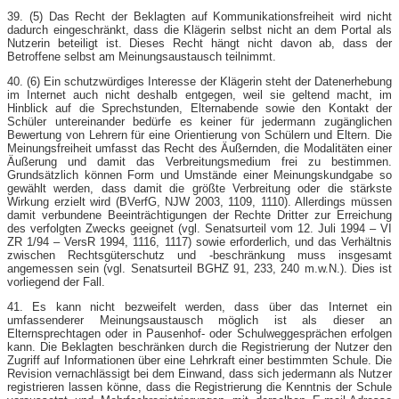
39. (5) Das Recht der Beklagten auf Kommunikationsfreiheit wird nicht
dadurch eingeschränkt, dass die Klägerin selbst nicht an dem Portal als
Nutzerin beteiligt ist. Dieses Recht hängt nicht davon ab, dass der
Betroffene selbst am Meinungsaustausch teilnimmt.
40. (6) Ein schutzwürdiges Interesse der Klägerin steht der Datenerhebung
im Internet auch nicht deshalb entgegen, weil sie geltend macht, im
Hinblick auf die Sprechstunden, Elternabende sowie den Kontakt der
Schüler untereinander bedürfe es keiner für jedermann zugänglichen
Bewertung von Lehrern für eine Orientierung von Schülern und Eltern. Die
Meinungsfreiheit umfasst das Recht des Äußernden, die Modalitäten einer
Äußerung und damit das Verbreitungsmedium frei zu bestimmen.
Grundsätzlich können Form und Umstände einer Meinungskundgabe so
gewählt werden, dass damit die größte Verbreitung oder die stärkste
Wirkung erzielt wird (BVerfG, NJW 2003, 1109, 1110). Allerdings müssen
damit verbundene Beeinträchtigungen der Rechte Dritter zur Erreichung
des verfolgten Zwecks geeignet (vgl. Senatsurteil vom 12. Juli 1994 – VI
ZR 1/94 – VersR 1994, 1116, 1117) sowie erforderlich, und das Verhältnis
zwischen Rechtsgüterschutz und -beschränkung muss insgesamt
angemessen sein (vgl. Senatsurteil BGHZ 91, 233, 240 m.w.N.). Dies ist
vorliegend der Fall.
41. Es kann nicht bezweifelt werden, dass über das Internet ein
umfassenderer Meinungsaustausch möglich ist als dieser an
Elternsprechtagen oder in Pausenhof- oder Schulweggesprächen erfolgen
kann. Die Beklagten beschränken durch die Registrierung der Nutzer den
Zugriff auf Informationen über eine Lehrkraft einer bestimmten Schule. Die
Revision vernachlässigt bei dem Einwand, dass sich jedermann als Nutzer
registrieren lassen könne, dass die Registrierung die Kenntnis der Schule