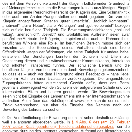
des mit dem Persönlichkeitsrecht der Klägerin kollidierenden Grundrechts
auf Meinungsfreiheit stellten die Bewertungen keinen unzulässigen Eingriff
in das allgemeine Persönlichkeitsrecht der Klägerin dar. Eine Schmähkritik
oder auch ein An-​den-​Pranger-​stellen sei nicht gegeben. Die von der
Klägerin angegriffenen Kriterien „guter Unterricht“, „fachlich kompetent“,
„motiviert“, „faire Noten“, „faire Prüfungen“ und „gut vorbereitet“ bezögen
sich auf die berufliche Tätigkeit. Die Bewertungsmöglichkeiten „cool und
witzig“, „menschlich“, „beliebt“ und „vorbildliches Auftreten“ seien zwar
persönliche Attribute der Klägerin, sie spielten aber auch im Rahmen ihres
beruflichen Wirkens eine Rolle. Im beruflichen Bereich müsse sich der
Einzelne auf die Beobachtung seines Verhaltens durch eine breite
Öffentlichkeit wegen der Wirkungen, die seine Tätigkeit für andere habe,
einstellen. Die Benotungen könnten den Schülern und Eltern zur
Orientierung dienen und zu wünschenswerter Kommunikation, Interaktion
und erhöhter Transparenz führen. Der schulische Bereich und die
berufliche Tätigkeit von Lehrern seien durch Bewertungen gekennzeichnet,
so dass es – auch vor dem Hintergrund eines Feedbacks – nahe liege,
diese im Rahmen einer Evaluation zurückzugeben. Die eingerichteten
Zugangskriterien böten ausreichend Gewähr dafür, dass das Portal
jedenfalls überwiegend von den Schülern der aufgerufenen Schule und von
interessierten Eltern und Lehrern genutzt werde. Die Bewertungsseiten
seien nicht bei Eingabe des Lehrernamens mit einer Internetsuchmaschine
auffindbar. Auch über das Schülerportal www.spickmich.de sei es nicht
Erfolg versprechend, nur über die Eingabe des Namens nach der
Bewertung des Lehrers zu suchen.
9. Die Veröffentlichung der Bewertung sei nicht schon deshalb unzulässig,
weil sie anonym abgegeben werde. In
§ 4 Abs. 6 des (am 28. Februar
2007 außer Kraft getretenen) Teledienstedatenschutzgesetzes
sei die
anonyme Nutzung des Internets vorgesehen. Aufgrund des hierarchischen