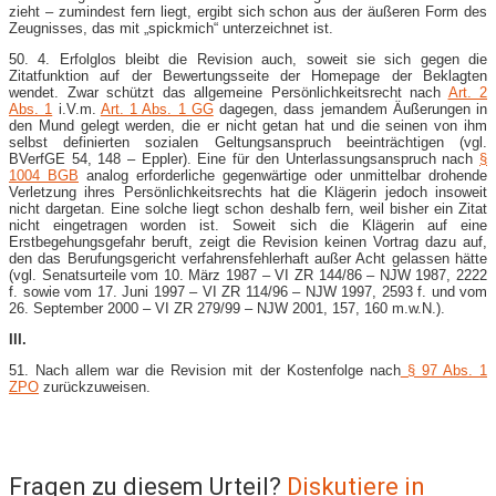
zieht – zumindest fern liegt, ergibt sich schon aus der äußeren Form des
Zeugnisses, das mit „spickmich“ unterzeichnet ist.
50. 4. Erfolglos bleibt die Revision auch, soweit sie sich gegen die
Zitatfunktion auf der Bewertungsseite der Homepage der Beklagten
wendet. Zwar schützt das allgemeine Persönlichkeitsrecht nach
Art. 2
Abs. 1
i.V.m.
Art. 1 Abs. 1 GG
dagegen, dass jemandem Äußerungen in
den Mund gelegt werden, die er nicht getan hat und die seinen von ihm
selbst definierten sozialen Geltungsanspruch beeinträchtigen (vgl.
BVerfGE 54, 148 – Eppler). Eine für den Unterlassungsanspruch nach
§
1004 BGB
analog erforderliche gegenwärtige oder unmittelbar drohende
Verletzung ihres Persönlichkeitsrechts hat die Klägerin jedoch insoweit
nicht dargetan. Eine solche liegt schon deshalb fern, weil bisher ein Zitat
nicht eingetragen worden ist. Soweit sich die Klägerin auf eine
Erstbegehungsgefahr beruft, zeigt die Revision keinen Vortrag dazu auf,
den das Berufungsgericht verfahrensfehlerhaft außer Acht gelassen hätte
(vgl. Senatsurteile vom 10. März 1987 – VI ZR 144/86 – NJW 1987, 2222
f. sowie vom 17. Juni 1997 – VI ZR 114/96 – NJW 1997, 2593 f. und vom
26. September 2000 – VI ZR 279/99 – NJW 2001, 157, 160 m.w.N.).
III.
51. Nach allem war die Revision mit der Kostenfolge nach
§ 97 Abs. 1
ZPO
zurückzuweisen.
Fragen zu diesem Urteil?
Diskutiere in