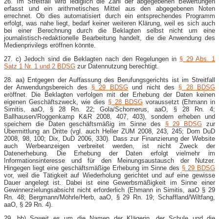
26. Im Streitfall wird lediglich die Zahl der abgegebenen Bewertungen
erfasst und ein arithmetisches Mittel aus den abgegebenen Noten
errechnet. Ob dies automatisiert durch ein entsprechendes Programm
erfolgt, was nahe liegt, bedarf keiner weiteren Klärung, weil es sich auch
bei einer Berechnung durch die Beklagten selbst nicht um eine
journalistisch-​redaktionelle Bearbeitung handelt, die die Anwendung des
Medienprivilegs eröffnen könnte.
27. c) Jedoch sind die Beklagten nach den Regelungen in
§ 29 Abs. 1
Satz 1 Nr. 1 und 2 BDSG
zur Datennutzung berechtigt.
28. aa) Entgegen der Auffassung des Berufungsgerichts ist im Streitfall
der Anwendungsbereich des
§ 29 BDSG
und nicht des
§ 28 BDSG
eröffnet. Die Beklagten verfolgen mit der Erhebung der Daten keinen
eigenen Geschäftszweck, wie dies
§ 28 BDSG
voraussetzt (Ehmann in
Simitis, aaO, § 28 Rn. 22; Gola/Schomerus, aaO, § 28 Rn. 4;
Ballhausen/Roggenkamp K&R 2008, 407, 403), sondern erheben und
speichern die Daten geschäftsmäßig im Sinne des
§ 29 BDSG
zur
Übermittlung an Dritte (vgl. auch Heller ZUM 2008, 243, 245; Dorn DuD
2008, 98, 100; Dix, DuD 2006, 330). Dass zur Finanzierung der Website
auch Werbeanzeigen verbreitet werden, ist nicht Zweck der
Datenerhebung. Die Erhebung der Daten erfolgt vielmehr im
Informationsinteresse und für den Meinungsaustausch der Nutzer.
Hingegen liegt eine geschäftsmäßige Erhebung im Sinne des
§ 29 BDSG
vor, weil die Tätigkeit auf Wiederholung gerichtet und auf eine gewisse
Dauer angelegt ist. Dabei ist eine Gewerbsmäßigkeit im Sinne einer
Gewinnerzielungsabsicht nicht erforderlich (Ehmann in Simitis, aaO § 29
Rn. 48; Bergmann/Möhrle/Herb, aaO, § 29 Rn. 19; Schaffland/Wiltfang,
aaO, § 29 Rn. 4).
29. bb) Soweit es um die Namen der Klägerin, der Schule und die