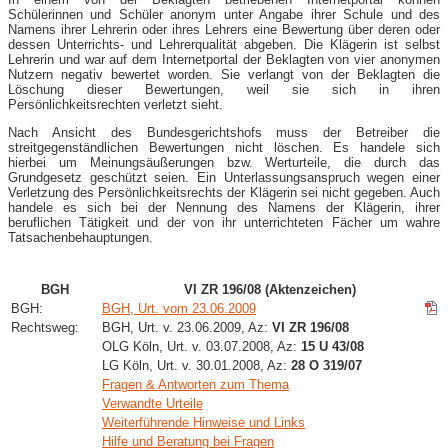
Schülerinnen und Schüler anonym unter Angabe ihrer Schule und des
Namens ihrer Lehrerin oder ihres Lehrers eine Bewertung über deren oder
dessen Unterrichts- und Lehrerqualität abgeben. Die Klägerin ist selbst
Lehrerin und war auf dem Internetportal der Beklagten von vier anonymen
Nutzern negativ bewertet worden. Sie verlangt von der Beklagten die
Löschung dieser Bewertungen, weil sie sich in ihren
Persönlichkeitsrechten verletzt sieht.
Nach Ansicht des Bundesgerichtshofs muss der Betreiber die
streitgegenständlichen Bewertungen nicht löschen. Es handele sich
hierbei um Meinungsäußerungen bzw. Werturteile, die durch das
Grundgesetz geschützt seien. Ein Unterlassungsanspruch wegen einer
Verletzung des Persönlichkeitsrechts der Klägerin sei nicht gegeben. Auch
handele es sich bei der Nennung des Namens der Klägerin, ihrer
beruflichen Tätigkeit und der von ihr unterrichteten Fächer um wahre
Tatsachenbehauptungen.
BGH
VI ZR 196/08 (Aktenzeichen)
BGH:
BGH, Urt. vom 23.06.2009
Rechtsweg:
BGH, Urt. v. 23.06.2009, Az:
VI ZR 196/08
OLG Köln, Urt. v. 03.07.2008, Az:
15 U 43/08
LG Köln, Urt. v. 30.01.2008, Az:
28 O 319/07
Fragen & Antworten zum Thema
Verwandte Urteile
Weiterführende Hinweise und Links
Hilfe und Beratung bei Fragen