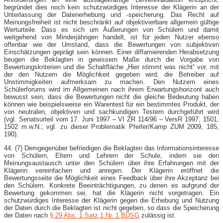
begründet dies noch kein schutzwürdiges Interesse der Klägerin an der
Unterlassung der Datenerhebung und -speicherung. Das Recht auf
Meinungsfreiheit ist nicht beschränkt auf objektivierbare allgemein gültige
Werturteile. Dass es sich um Äußerungen von Schülern und damit
weitgehend von Minderjährigen handelt, ist für jeden Nutzer ebenso
offenbar wie der Umstand, dass die Bewertungen von subjektiven
Einschätzungen geprägt sein können. Einer diffamierenden Herabsetzung
beugen die Beklagten in gewissem Maße durch die Vorgabe von
Bewertungskriterien und die Schaltfläche „Hier stimmt was nicht“ vor, mit
der den Nutzern die Möglichkeit gegeben wird, die Betreiber auf
Unstimmigkeiten aufmerksam zu machen. Den Nutzern eines
Schülerforums wird im Allgemeinen nach ihrem Erwartungshorizont auch
bewusst sein, dass die Bewertungen nicht die gleiche Bedeutung haben
können wie beispielsweise ein Warentest für ein bestimmtes Produkt, der
von neutralen, objektiven und sachkundigen Testern durchgeführt wird
(vgl. Senatsurteil vom 17. Juni 1997 – VI ZR 114/96 – VersR 1997, 1501,
1502 m.w.N.; vgl. zu dieser Problematik Pfeifer/Kamp ZUM 2009, 185,
190).
44. (7) Demgegenüber befriedigen die Beklagten das Informationsinteresse
von Schülern, Eltern und Lehrern der Schule, indem sie den
Meinungsaustausch unter den Schülern über ihre Erfahrungen mit der
Klägerin vereinfachen und anregen. Der Klägerin eröffnet die
Bewertungsseite die Möglichkeit eines Feedback über ihre Akzeptanz bei
den Schülern. Konkrete Beeinträchtigungen, zu denen es aufgrund der
Bewertung gekommen sei, hat die Klägerin nicht vorgetragen. Ein
schutzwürdiges Interesse der Klägerin gegen die Erhebung und Nutzung
der Daten durch die Beklagten ist nicht gegeben, so dass die Speicherung
der Daten nach
§ 29 Abs. 1 Satz 1 Nr. 1 BDSG
zulässig ist.