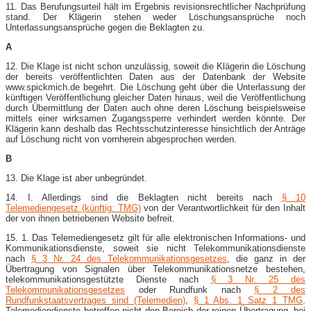
11. Das Berufungsurteil hält im Ergebnis revisionsrechtlicher Nachprüfung
stand. Der Klägerin stehen weder Löschungsansprüche noch
Unterlassungsansprüche gegen die Beklagten zu.
A
12. Die Klage ist nicht schon unzulässig, soweit die Klägerin die Löschung
der bereits veröffentlichten Daten aus der Datenbank der Website
www.spickmich.de begehrt. Die Löschung geht über die Unterlassung der
künftigen Veröffentlichung gleicher Daten hinaus, weil die Veröffentlichung
durch Übermittlung der Daten auch ohne deren Löschung beispielsweise
mittels einer wirksamen Zugangssperre verhindert werden könnte. Der
Klägerin kann deshalb das Rechtsschutzinteresse hinsichtlich der Anträge
auf Löschung nicht von vornherein abgesprochen werden.
B
13. Die Klage ist aber unbegründet.
14. I. Allerdings sind die Beklagten nicht bereits nach
§ 10
Telemediengesetz (künftig: TMG)
von der Verantwortlichkeit für den Inhalt
der von ihnen betriebenen Website befreit.
15. 1. Das Telemediengesetz gilt für alle elektronischen Informations- und
Kommunikationsdienste, soweit sie nicht Telekommunikationsdienste
nach
§ 3 Nr. 24 des Telekommunikationsgesetzes
, die ganz in der
Übertragung von Signalen über Telekommunikationsnetze bestehen,
telekommunikationsgestützte Dienste nach
§ 3 Nr. 25 des
Telekommunikationsgesetzes
oder Rundfunk nach
§ 2 des
Rundfunkstaatsvertrages sind (Telemedien)
,
§ 1 Abs. 1 Satz 1 TMG
.
Telemediendienste betreffen nicht den Bereich der reinen Übertragung, bei