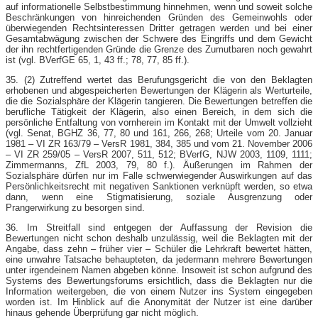
auf informationelle Selbstbestimmung hinnehmen, wenn und soweit solche
Beschränkungen von hinreichenden Gründen des Gemeinwohls oder
überwiegenden Rechtsinteressen Dritter getragen werden und bei einer
Gesamtabwägung zwischen der Schwere des Eingriffs und dem Gewicht
der ihn rechtfertigenden Gründe die Grenze des Zumutbaren noch gewahrt
ist (vgl. BVerfGE 65, 1, 43 ff.; 78, 77, 85 ff.).
35. (2) Zutreffend wertet das Berufungsgericht die von den Beklagten
erhobenen und abgespeicherten Bewertungen der Klägerin als Werturteile,
die die Sozialsphäre der Klägerin tangieren. Die Bewertungen betreffen die
berufliche Tätigkeit der Klägerin, also einen Bereich, in dem sich die
persönliche Entfaltung von vornherein im Kontakt mit der Umwelt vollzieht
(vgl. Senat, BGHZ 36, 77, 80 und 161, 266, 268; Urteile vom 20. Januar
1981 – VI ZR 163/79 – VersR 1981, 384, 385 und vom 21. November 2006
– VI ZR 259/05 – VersR 2007, 511, 512; BVerfG, NJW 2003, 1109, 1111;
Zimmermanns, ZfL 2003, 79, 80 f.). Äußerungen im Rahmen der
Sozialsphäre dürfen nur im Falle schwerwiegender Auswirkungen auf das
Persönlichkeitsrecht mit negativen Sanktionen verknüpft werden, so etwa
dann, wenn eine Stigmatisierung, soziale Ausgrenzung oder
Prangerwirkung zu besorgen sind.
36. Im Streitfall sind entgegen der Auffassung der Revision die
Bewertungen nicht schon deshalb unzulässig, weil die Beklagten mit der
Angabe, dass zehn – früher vier – Schüler die Lehrkraft bewertet hätten,
eine unwahre Tatsache behaupteten, da jedermann mehrere Bewertungen
unter irgendeinem Namen abgeben könne. Insoweit ist schon aufgrund des
Systems des Bewertungsforums ersichtlich, dass die Beklagten nur die
Information weitergeben, die von einem Nutzer ins System eingegeben
worden ist. Im Hinblick auf die Anonymität der Nutzer ist eine darüber
hinaus gehende Überprüfung gar nicht möglich.