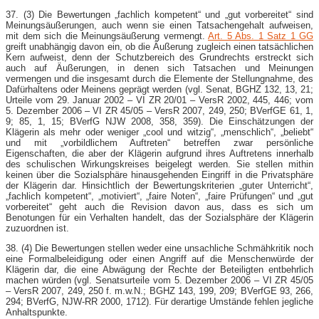
37. (3) Die Bewertungen „fachlich kompetent“ und „gut vorbereitet“ sind
Meinungsäußerungen, auch wenn sie einen Tatsachengehalt aufweisen,
mit dem sich die Meinungsäußerung vermengt.
Art. 5 Abs. 1 Satz 1 GG
greift unabhängig davon ein, ob die Äußerung zugleich einen tatsächlichen
Kern aufweist, denn der Schutzbereich des Grundrechts erstreckt sich
auch auf Äußerungen, in denen sich Tatsachen und Meinungen
vermengen und die insgesamt durch die Elemente der Stellungnahme, des
Dafürhaltens oder Meinens geprägt werden (vgl. Senat, BGHZ 132, 13, 21;
Urteile vom 29. Januar 2002 – VI ZR 20/01 – VersR 2002, 445, 446; vom
5. Dezember 2006 – VI ZR 45/05 – VersR 2007, 249, 250; BVerfGE 61, 1,
9; 85, 1, 15; BVerfG NJW 2008, 358, 359). Die Einschätzungen der
Klägerin als mehr oder weniger „cool und witzig“, „menschlich“, „beliebt“
und mit „vorbildlichem Auftreten“ betreffen zwar persönliche
Eigenschaften, die aber der Klägerin aufgrund ihres Auftretens innerhalb
des schulischen Wirkungskreises beigelegt werden. Sie stellen mithin
keinen über die Sozialsphäre hinausgehenden Eingriff in die Privatsphäre
der Klägerin dar. Hinsichtlich der Bewertungskriterien „guter Unterricht“,
„fachlich kompetent“, „motiviert“, „faire Noten“, „faire Prüfungen“ und „gut
vorbereitet“ geht auch die Revision davon aus, dass es sich um
Benotungen für ein Verhalten handelt, das der Sozialsphäre der Klägerin
zuzuordnen ist.
38. (4) Die Bewertungen stellen weder eine unsachliche Schmähkritik noch
eine Formalbeleidigung oder einen Angriff auf die Menschenwürde der
Klägerin dar, die eine Abwägung der Rechte der Beteiligten entbehrlich
machen würden (vgl. Senatsurteile vom 5. Dezember 2006 – VI ZR 45/05
– VersR 2007, 249, 250 f. m.w.N.; BGHZ 143, 199, 209; BVerfGE 93, 266,
294; BVerfG, NJW-​RR 2000, 1712). Für derartige Umstände fehlen jegliche
Anhaltspunkte.