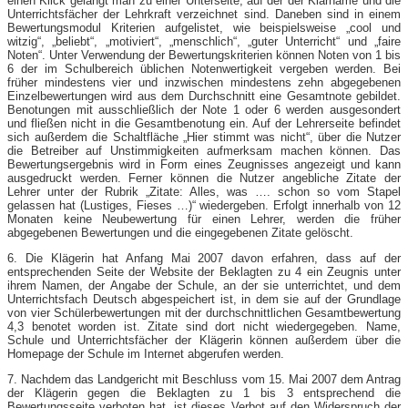
einen Klick gelangt man zu einer Unterseite, auf der der Klarname und die
Unterrichtsfächer der Lehrkraft verzeichnet sind. Daneben sind in einem
Bewertungsmodul Kriterien aufgelistet, wie beispielsweise „cool und
witzig“, „beliebt“, „motiviert“, „menschlich“, „guter Unterricht“ und „faire
Noten“. Unter Verwendung der Bewertungskriterien können Noten von 1 bis
6 der im Schulbereich üblichen Notenwertigkeit vergeben werden. Bei
früher mindestens vier und inzwischen mindestens zehn abgegebenen
Einzelbewertungen wird aus dem Durchschnitt eine Gesamtnote gebildet.
Benotungen mit ausschließlich der Note 1 oder 6 werden ausgesondert
und fließen nicht in die Gesamtbenotung ein. Auf der Lehrerseite befindet
sich außerdem die Schaltfläche „Hier stimmt was nicht“, über die Nutzer
die Betreiber auf Unstimmigkeiten aufmerksam machen können. Das
Bewertungsergebnis wird in Form eines Zeugnisses angezeigt und kann
ausgedruckt werden. Ferner können die Nutzer angebliche Zitate der
Lehrer unter der Rubrik „Zitate: Alles, was …. schon so vom Stapel
gelassen hat (Lustiges, Fieses …)“ wiedergeben. Erfolgt innerhalb von 12
Monaten keine Neubewertung für einen Lehrer, werden die früher
abgegebenen Bewertungen und die eingegebenen Zitate gelöscht.
6. Die Klägerin hat Anfang Mai 2007 davon erfahren, dass auf der
entsprechenden Seite der Website der Beklagten zu 4 ein Zeugnis unter
ihrem Namen, der Angabe der Schule, an der sie unterrichtet, und dem
Unterrichtsfach Deutsch abgespeichert ist, in dem sie auf der Grundlage
von vier Schülerbewertungen mit der durchschnittlichen Gesamtbewertung
4,3 benotet worden ist. Zitate sind dort nicht wiedergegeben. Name,
Schule und Unterrichtsfächer der Klägerin können außerdem über die
Homepage der Schule im Internet abgerufen werden.
7. Nachdem das Landgericht mit Beschluss vom 15. Mai 2007 dem Antrag
der Klägerin gegen die Beklagten zu 1 bis 3 entsprechend die
Bewertungsseite verboten hat, ist dieses Verbot auf den Widerspruch der