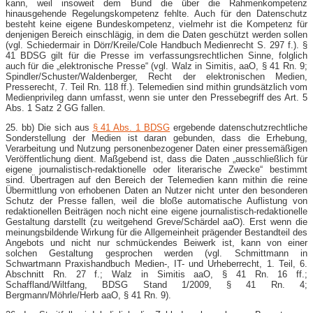
kann, weil insoweit dem Bund die über die Rahmenkompetenz
hinausgehende Regelungskompetenz fehlte. Auch für den Datenschutz
besteht keine eigene Bundeskompetenz, vielmehr ist die Kompetenz für
denjenigen Bereich einschlägig, in dem die Daten geschützt werden sollen
(vgl. Schiedermair in Dörr/Kreile/Cole Handbuch Medienrecht S. 297 f.). §
41 BDSG gilt für die Presse im verfassungsrechtlichen Sinne, folglich
auch für die „elektronische Presse“ (vgl. Walz in Simitis, aaO, § 41 Rn. 9;
Spindler/Schuster/Waldenberger, Recht der elektronischen Medien,
Presserecht, 7. Teil Rn. 118 ff.). Telemedien sind mithin grundsätzlich vom
Medienprivileg dann umfasst, wenn sie unter den Pressebegriff des Art. 5
Abs. 1 Satz 2 GG fallen.
25. bb) Die sich aus
§ 41 Abs. 1 BDSG
ergebende datenschutzrechtliche
Sonderstellung der Medien ist daran gebunden, dass die Erhebung,
Verarbeitung und Nutzung personenbezogener Daten einer pressemäßigen
Veröffentlichung dient. Maßgebend ist, dass die Daten „ausschließlich für
eigene journalistisch-​redaktionelle oder literarische Zwecke“ bestimmt
sind. Übertragen auf den Bereich der Telemedien kann mithin die reine
Übermittlung von erhobenen Daten an Nutzer nicht unter den besonderen
Schutz der Presse fallen, weil die bloße automatische Auflistung von
redaktionellen Beiträgen noch nicht eine eigene journalistisch-​redaktionelle
Gestaltung darstellt (zu weitgehend Greve/Schärdel aaO). Erst wenn die
meinungsbildende Wirkung für die Allgemeinheit prägender Bestandteil des
Angebots und nicht nur schmückendes Beiwerk ist, kann von einer
solchen Gestaltung gesprochen werden (vgl. Schmittmann in
Schwartmann Praxishandbuch Medien-​, IT- und Urheberrecht, 1. Teil, 6.
Abschnitt Rn. 27 f.; Walz in Simitis aaO, § 41 Rn. 16 ff.;
Schaffland/Wiltfang, BDSG Stand 1/2009, § 41 Rn. 4;
Bergmann/Möhrle/Herb aaO, § 41 Rn. 9).