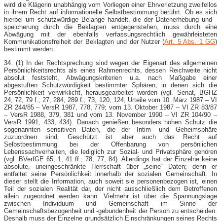
wird die Klägerin unabhängig vom Vorliegen einer Ehrverletzung zweifellos
in ihrem Recht auf informationelle Selbstbestimmung berührt. Ob es sich
hierbei um schutzwürdige Belange handelt, die der Datenerhebung und -
speicherung durch die Beklagten entgegenstehen, muss durch eine
Abwägung mit der ebenfalls verfassungsrechtlich gewährleisteten
Kommunikationsfreiheit der Beklagten und der Nutzer (
Art. 5 Abs. 1 GG
)
bestimmt werden.
34. (1) In der Rechtsprechung sind wegen der Eigenart des allgemeinen
Persönlichkeitsrechts als eines Rahmenrechts, dessen Reichweite nicht
absolut feststeht, Abwägungskriterien u.a. nach Maßgabe einer
abgestuften Schutzwürdigkeit bestimmter Sphären, in denen sich die
Persönlichkeit verwirklicht, herausgearbeitet worden (vgl. Senat, BGHZ
24, 72, 79 f.; 27, 284, 289 f.; 73, 120, 124; Urteile vom 10. März 1987 – VI
ZR 244/85 – VersR 1987, 778, 779; vom 13. Oktober 1987 – VI ZR 83/87
– VersR 1988, 379, 381 und vom 13. November 1990 – VI ZR 104/90 –
VersR 1991, 433, 434). Danach genießen besonders hohen Schutz die
sogenannten sensitiven Daten, die der Intim- und Geheimsphäre
zuzuordnen sind. Geschützt ist aber auch das Recht auf
Selbstbestimmung bei der Offenbarung von persönlichen
Lebenssachverhalten, die lediglich zur Sozial- und Privatsphäre gehören
(vgl. BVerfGE 65, 1, 41 ff.; 78, 77, 84). Allerdings hat der Einzelne keine
absolute, uneingeschränkte Herrschaft über „seine“ Daten; denn er
entfaltet seine Persönlichkeit innerhalb der sozialen Gemeinschaft. In
dieser stellt die Information, auch soweit sie personenbezogen ist, einen
Teil der sozialen Realität dar, der nicht ausschließlich dem Betroffenen
allein zugeordnet werden kann. Vielmehr ist über die Spannungslage
zwischen Individuum und Gemeinschaft im Sinne der
Gemeinschaftsbezogenheit und -gebundenheit der Person zu entscheiden.
Deshalb muss der Einzelne grundsätzlich Einschränkungen seines Rechts