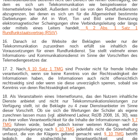
dem es sich um Telekommunikation wie beispielsweise der
Internettelefonie handelt. Außerdem sind sie von den Rundfunkdiensten
abzugrenzen, bei denen es sich um für die Allgemeinheit bestimmte
Darbietungen aller Art in Wort, Ton und Bild unter Benutzung
elektromagnetischer Schwingungen ohne Verbindungsleitung oder längs
oder mittels eines Leiters handelt,
§ 2 Abs. 1 Satz 1
Rundfunkstaatsvertrag (RStV)
.
16. Danach ist die Website der Beklagten weder nur der
Telekommunikation zuzuordnen noch erfüllt sie inhaltlich die
Voraussetzungen für einen Rundfunkdienst. Sie stellt vielmehr einen
Informations- und Kommunikationsdienst im Sinne der Vorschriften des
Telemediengesetzes dar.
17. 2. Nach
§ 10 Satz 1 TMG
sind Provider nicht für fremde Inhalte
verantwortlich, wenn sie keine Kenntnis von der Rechtswidrigkeit der
Informationen haben, die Informationen auch nicht offensichtlich
rechtswidrig sind oder wenn sie diese unverzüglich sperren, sobald sie
Kenntnis von deren Rechtswidrigkeit erlangen.
18. Als Veranstalterin eines Internetforums, das den Nutzern inhaltliche
Dienste anbietet und nicht nur Telekommunikationsleistungen zur
Verfügung stellt, ist die Beklagte zu 4 zwar Diensteanbieter im Sinne
dieser Vorschrift. Ob sie sich die Wertungen der Schüler als eigene
zurechnen lassen muss (vgl. ablehnend Ladeur, RdJB 2008, 16, 30), was
zu ihrer vollen Verantwortlichkeit für die Inhalte der Informationen nach
§ 7
TMG
führen würde, bedarf jedoch keiner weiteren Klärung, weil die
Haftungsprivilegierung nach
§ 10 TMG
jedenfalls nicht die Störerhaftung
umfasst, die von der Klägerin geltend gemacht wird.
§ 10 TMG
betrifft
lediglich die strafrechtliche Verantwortlichkeit und die