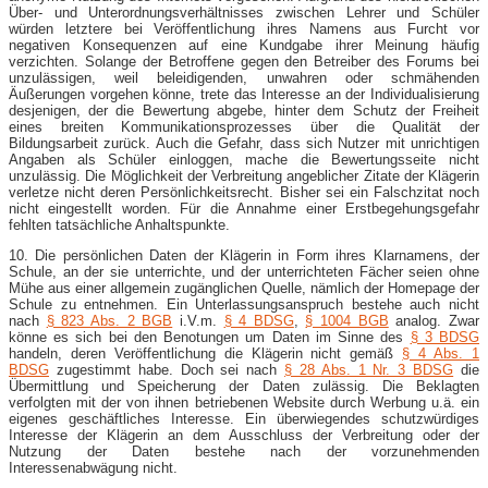
Über- und Unterordnungsverhältnisses zwischen Lehrer und Schüler
würden letztere bei Veröffentlichung ihres Namens aus Furcht vor
negativen Konsequenzen auf eine Kundgabe ihrer Meinung häufig
verzichten. Solange der Betroffene gegen den Betreiber des Forums bei
unzulässigen, weil beleidigenden, unwahren oder schmähenden
Äußerungen vorgehen könne, trete das Interesse an der Individualisierung
desjenigen, der die Bewertung abgebe, hinter dem Schutz der Freiheit
eines breiten Kommunikationsprozesses über die Qualität der
Bildungsarbeit zurück. Auch die Gefahr, dass sich Nutzer mit unrichtigen
Angaben als Schüler einloggen, mache die Bewertungsseite nicht
unzulässig. Die Möglichkeit der Verbreitung angeblicher Zitate der Klägerin
verletze nicht deren Persönlichkeitsrecht. Bisher sei ein Falschzitat noch
nicht eingestellt worden. Für die Annahme einer Erstbegehungsgefahr
fehlten tatsächliche Anhaltspunkte.
10. Die persönlichen Daten der Klägerin in Form ihres Klarnamens, der
Schule, an der sie unterrichte, und der unterrichteten Fächer seien ohne
Mühe aus einer allgemein zugänglichen Quelle, nämlich der Homepage der
Schule zu entnehmen. Ein Unterlassungsanspruch bestehe auch nicht
nach
§ 823 Abs. 2 BGB
i.V.m.
§ 4 BDSG
,
§ 1004 BGB
analog. Zwar
könne es sich bei den Benotungen um Daten im Sinne des
§ 3 BDSG
handeln, deren Veröffentlichung die Klägerin nicht gemäß
§ 4 Abs. 1
BDSG
zugestimmt habe. Doch sei nach
§ 28 Abs. 1 Nr. 3 BDSG
die
Übermittlung und Speicherung der Daten zulässig. Die Beklagten
verfolgten mit der von ihnen betriebenen Website durch Werbung u.ä. ein
eigenes geschäftliches Interesse. Ein überwiegendes schutzwürdiges
Interesse der Klägerin an dem Ausschluss der Verbreitung oder der
Nutzung der Daten bestehe nach der vorzunehmenden
Interessenabwägung nicht.