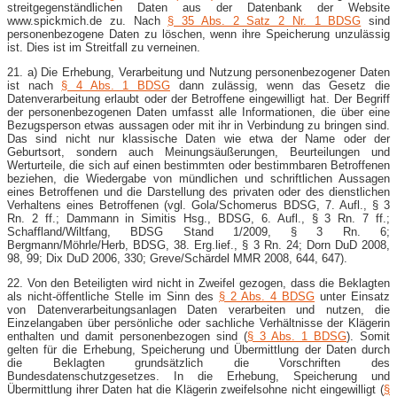
streitgegenständlichen Daten aus der Datenbank der Website
www.spickmich.de zu. Nach
§ 35 Abs. 2 Satz 2 Nr. 1 BDSG
sind
personenbezogene Daten zu löschen, wenn ihre Speicherung unzulässig
ist. Dies ist im Streitfall zu verneinen.
21. a) Die Erhebung, Verarbeitung und Nutzung personenbezogener Daten
ist nach
§ 4 Abs. 1 BDSG
dann zulässig, wenn das Gesetz die
Datenverarbeitung erlaubt oder der Betroffene eingewilligt hat. Der Begriff
der personenbezogenen Daten umfasst alle Informationen, die über eine
Bezugsperson etwas aussagen oder mit ihr in Verbindung zu bringen sind.
Das sind nicht nur klassische Daten wie etwa der Name oder der
Geburtsort, sondern auch Meinungsäußerungen, Beurteilungen und
Werturteile, die sich auf einen bestimmten oder bestimmbaren Betroffenen
beziehen, die Wiedergabe von mündlichen und schriftlichen Aussagen
eines Betroffenen und die Darstellung des privaten oder des dienstlichen
Verhaltens eines Betroffenen (vgl. Gola/Schomerus BDSG, 7. Aufl., § 3
Rn. 2 ff.; Dammann in Simitis Hsg., BDSG, 6. Aufl., § 3 Rn. 7 ff.;
Schaffland/Wiltfang, BDSG Stand 1/2009, § 3 Rn. 6;
Bergmann/Möhrle/Herb, BDSG, 38. Erg.lief., § 3 Rn. 24; Dorn DuD 2008,
98, 99; Dix DuD 2006, 330; Greve/Schärdel MMR 2008, 644, 647).
22. Von den Beteiligten wird nicht in Zweifel gezogen, dass die Beklagten
als nicht-​öffentliche Stelle im Sinn des
§ 2 Abs. 4 BDSG
unter Einsatz
von Datenverarbeitungsanlagen Daten verarbeiten und nutzen, die
Einzelangaben über persönliche oder sachliche Verhältnisse der Klägerin
enthalten und damit personenbezogen sind (
§ 3 Abs. 1 BDSG
). Somit
gelten für die Erhebung, Speicherung und Übermittlung der Daten durch
die Beklagten grundsätzlich die Vorschriften des
Bundesdatenschutzgesetzes. In die Erhebung, Speicherung und
Übermittlung ihrer Daten hat die Klägerin zweifelsohne nicht eingewilligt (
§