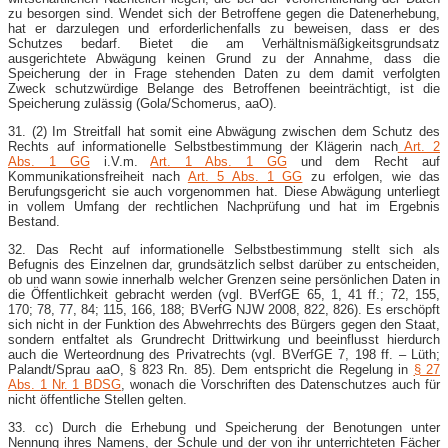
zu besorgen sind. Wendet sich der Betroffene gegen die Datenerhebung,
hat er darzulegen und erforderlichenfalls zu beweisen, dass er des
Schutzes bedarf. Bietet die am Verhältnismäßigkeitsgrundsatz
ausgerichtete Abwägung keinen Grund zu der Annahme, dass die
Speicherung der in Frage stehenden Daten zu dem damit verfolgten
Zweck schutzwürdige Belange des Betroffenen beeinträchtigt, ist die
Speicherung zulässig (Gola/Schomerus, aaO).
31. (2) Im Streitfall hat somit eine Abwägung zwischen dem Schutz des
Rechts auf informationelle Selbstbestimmung der Klägerin nach
Art. 2
Abs. 1 GG
i.V.m.
Art. 1 Abs. 1 GG
und dem Recht auf
Kommunikationsfreiheit nach
Art. 5 Abs. 1 GG
zu erfolgen, wie das
Berufungsgericht sie auch vorgenommen hat. Diese Abwägung unterliegt
in vollem Umfang der rechtlichen Nachprüfung und hat im Ergebnis
Bestand.
32. Das Recht auf informationelle Selbstbestimmung stellt sich als
Befugnis des Einzelnen dar, grundsätzlich selbst darüber zu entscheiden,
ob und wann sowie innerhalb welcher Grenzen seine persönlichen Daten in
die Öffentlichkeit gebracht werden (vgl. BVerfGE 65, 1, 41 ff.; 72, 155,
170; 78, 77, 84; 115, 166, 188; BVerfG NJW 2008, 822, 826). Es erschöpft
sich nicht in der Funktion des Abwehrrechts des Bürgers gegen den Staat,
sondern entfaltet als Grundrecht Drittwirkung und beeinflusst hierdurch
auch die Werteordnung des Privatrechts (vgl. BVerfGE 7, 198 ff. – Lüth;
Palandt/Sprau aaO, § 823 Rn. 85). Dem entspricht die Regelung in
§ 27
Abs. 1 Nr. 1 BDSG
, wonach die Vorschriften des Datenschutzes auch für
nicht öffentliche Stellen gelten.
33. cc) Durch die Erhebung und Speicherung der Benotungen unter
Nennung ihres Namens, der Schule und der von ihr unterrichteten Fächer