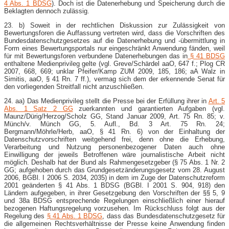
4 Abs. 1 BDSG
). Doch ist die Datenerhebung und Speicherung durch die
Beklagten dennoch zulässig.
23. b) Soweit in der rechtlichen Diskussion zur Zulässigkeit von
Bewertungsforen die Auffassung vertreten wird, dass die Vorschriften des
Bundesdatenschutzgesetzes auf die Datenerhebung und -übermittlung in
Form eines Bewertungsportals nur eingeschränkt Anwendung fänden, weil
für mit Bewertungsforen verbundene Datenerhebungen das in
§ 41 BDSG
enthaltene Medienprivileg gelte (vgl. Greve/Schärdel aaO, 647 f.; Plog CR
2007, 668, 669; unklar Pfeifer/Kamp ZUM 2009, 185, 186; aA Walz in
Simitis, aaO, § 41 Rn. 7 ff.), vermag sich dem der erkennende Senat für
den vorliegenden Streitfall nicht anzuschließen.
24. aa) Das Medienprivileg stellt die Presse bei der Erfüllung ihrer in
Art. 5
Abs. 1 Satz 2 GG
zuerkannten und garantierten Aufgaben (vgl.
Maunz/Dürig/Herzog/Scholz GG, Stand Januar 2009, Art. 75 Rn. 85; v.
Münch/v. Münch GG, 5. Aufl., Bd. 3 Art. 75 Rn. 24;
Bergmann/Möhrle/Herb, aaO, § 41 Rn. 6) von der Einhaltung der
Datenschutzvorschriften weitgehend frei, denn ohne die Erhebung,
Verarbeitung und Nutzung personenbezogener Daten auch ohne
Einwilligung der jeweils Betroffenen wäre journalistische Arbeit nicht
möglich. Deshalb hat der Bund als Rahmengesetzgeber (§ 75 Abs. 1 Nr. 2
GG; aufgehoben durch das Grundgesetzänderungsgesetz vom 28. August
2006, BGBl. I 2006 S. 2034, 2035) in dem im Zuge der Datenschutzreform
2001 geänderten § 41 Abs. 1 BDSG (BGBl. I 2001 S. 904, 918) den
Ländern aufgegeben, in ihrer Gesetzgebung den Vorschriften der §§ 5, 9
und 38a BDSG entsprechende Regelungen einschließlich einer hierauf
bezogenen Haftungsregelung vorzusehen. Im Rückschluss folgt aus der
Regelung des
§ 41 Abs. 1 BDSG
, dass das Bundesdatenschutzgesetz für
die allgemeinen Rechtsverhältnisse der Presse keine Anwendung finden