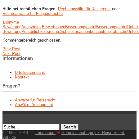
Hilfe bei rechtlichen Fragen
:
Rechtsanwälte für Reiserecht
oder
Rechtsanwälte für Fluggastrechte
anonyme
Bewertung
Anonymität
Bewertungen
Bewertungsportal
Bewertungsprotal
Daten
Bewertung
Persönlichkeitsrechte
Schule
Tasachenbehauptung
Tatsache
Unterl
Kommentarbereich geschlossen.
Prev Post
Next Post
Informationen
Urteilsdatenbank
Kontakt
Fragen?
Anwälte für Reiserecht
Anwälte für Flugrecht
© 1995 - 2019
Impressum
❤
Gemeinschaftsprojekt Reise-Recht-
Wiki.de