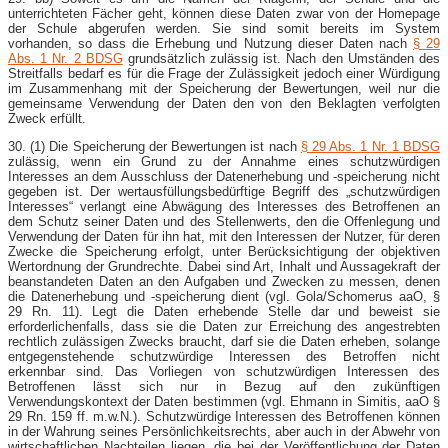
unterrichteten Fächer geht, können diese Daten zwar von der Homepage
der Schule abgerufen werden. Sie sind somit bereits im System
vorhanden, so dass die Erhebung und Nutzung dieser Daten nach
§ 29
Abs. 1 Nr. 2 BDSG
grundsätzlich zulässig ist. Nach den Umständen des
Streitfalls bedarf es für die Frage der Zulässigkeit jedoch einer Würdigung
im Zusammenhang mit der Speicherung der Bewertungen, weil nur die
gemeinsame Verwendung der Daten den von den Beklagten verfolgten
Zweck erfüllt.
30. (1) Die Speicherung der Bewertungen ist nach
§ 29 Abs. 1 Nr. 1 BDSG
zulässig, wenn ein Grund zu der Annahme eines schutzwürdigen
Interesses an dem Ausschluss der Datenerhebung und -speicherung nicht
gegeben ist. Der wertausfüllungsbedürftige Begriff des „schutzwürdigen
Interesses“ verlangt eine Abwägung des Interesses des Betroffenen an
dem Schutz seiner Daten und des Stellenwerts, den die Offenlegung und
Verwendung der Daten für ihn hat, mit den Interessen der Nutzer, für deren
Zwecke die Speicherung erfolgt, unter Berücksichtigung der objektiven
Wertordnung der Grundrechte. Dabei sind Art, Inhalt und Aussagekraft der
beanstandeten Daten an den Aufgaben und Zwecken zu messen, denen
die Datenerhebung und -speicherung dient (vgl. Gola/Schomerus aaO, §
29 Rn. 11). Legt die Daten erhebende Stelle dar und beweist sie
erforderlichenfalls, dass sie die Daten zur Erreichung des angestrebten
rechtlich zulässigen Zwecks braucht, darf sie die Daten erheben, solange
entgegenstehende schutzwürdige Interessen des Betroffen nicht
erkennbar sind. Das Vorliegen von schutzwürdigen Interessen des
Betroffenen lässt sich nur in Bezug auf den zukünftigen
Verwendungskontext der Daten bestimmen (vgl. Ehmann in Simitis, aaO §
29 Rn. 159 ff. m.w.N.). Schutzwürdige Interessen des Betroffenen können
in der Wahrung seines Persönlichkeitsrechts, aber auch in der Abwehr von
wirtschaftlichen Nachteilen liegen, die bei der Veröffentlichung der Daten