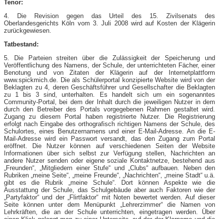
Tenor:
4. Die Revision gegen das Urteil des 15. Zivilsenats des
Oberlandesgerichts Köln vom 3. Juli 2008 wird auf Kosten der Klägerin
zurückgewiesen.
Tatbestand:
5. Die Parteien streiten über die Zulässigkeit der Speicherung und
Veröffentlichung des Namens, der Schule, der unterrichteten Fächer, einer
Benotung und von Zitaten der Klägerin auf der Internetplattform
www.spickmich.de. Die als Schülerportal konzipierte Website wird von der
Beklagten zu 4, deren Geschäftsführer und Gesellschafter die Beklagten
zu 1 bis 3 sind, unterhalten. Es handelt sich um ein sogenanntes
Community-​Portal, bei dem der Inhalt durch die jeweiligen Nutzer in dem
durch den Betreiber des Portals vorgegebenen Rahmen gestaltet wird.
Zugang zu diesem Portal haben registrierte Nutzer. Die Registrierung
erfolgt nach Eingabe des orthografisch richtigen Namens der Schule, des
Schulortes, eines Benutzernamens und einer E-​Mail-​Adresse. An die E-​
Mail-​Adresse wird ein Passwort versandt, das den Zugang zum Portal
eröffnet. Die Nutzer können auf verschiedenen Seiten der Website
Informationen über sich selbst zur Verfügung stellen, Nachrichten an
andere Nutzer senden oder eigene soziale Kontaktnetze, bestehend aus
„Freunden“, „Mitgliedern einer Stufe“ und „Clubs“ aufbauen. Neben den
Rubriken „meine Seite“, „meine Freunde“, „Nachrichten“, „meine Stadt“ u.ä.
gibt es die Rubrik „meine Schule“. Dort können Aspekte wie die
Ausstattung der Schule, das Schulgebäude aber auch Faktoren wie der
„Partyfaktor“ und der „Flirtfaktor“ mit Noten bewertet werden. Auf dieser
Seite können unter dem Menüpunkt „Lehrerzimmer“ die Namen von
Lehrkräften, die an der Schule unterrichten, eingetragen werden. Über