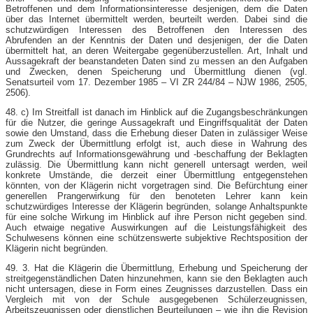
Betroffenen und dem Informationsinteresse desjenigen, dem die Daten
über das Internet übermittelt werden, beurteilt werden. Dabei sind die
schutzwürdigen Interessen des Betroffenen den Interessen des
Abrufenden an der Kenntnis der Daten und desjenigen, der die Daten
übermittelt hat, an deren Weitergabe gegenüberzustellen. Art, Inhalt und
Aussagekraft der beanstandeten Daten sind zu messen an den Aufgaben
und Zwecken, denen Speicherung und Übermittlung dienen (vgl.
Senatsurteil vom 17. Dezember 1985 – VI ZR 244/84 – NJW 1986, 2505,
2506).
48. c) Im Streitfall ist danach im Hinblick auf die Zugangsbeschränkungen
für die Nutzer, die geringe Aussagekraft und Eingriffsqualität der Daten
sowie den Umstand, dass die Erhebung dieser Daten in zulässiger Weise
zum Zweck der Übermittlung erfolgt ist, auch diese in Wahrung des
Grundrechts auf Informationsgewährung und -beschaffung der Beklagten
zulässig. Die Übermittlung kann nicht generell untersagt werden, weil
konkrete Umstände, die derzeit einer Übermittlung entgegenstehen
könnten, von der Klägerin nicht vorgetragen sind. Die Befürchtung einer
generellen Prangerwirkung für den benoteten Lehrer kann kein
schutzwürdiges Interesse der Klägerin begründen, solange Anhaltspunkte
für eine solche Wirkung im Hinblick auf ihre Person nicht gegeben sind.
Auch etwaige negative Auswirkungen auf die Leistungsfähigkeit des
Schulwesens können eine schützenswerte subjektive Rechtsposition der
Klägerin nicht begründen.
49. 3. Hat die Klägerin die Übermittlung, Erhebung und Speicherung der
streitgegenständlichen Daten hinzunehmen, kann sie den Beklagten auch
nicht untersagen, diese in Form eines Zeugnisses darzustellen. Dass ein
Vergleich mit von der Schule ausgegebenen Schülerzeugnissen,
Arbeitszeugnissen oder dienstlichen Beurteilungen – wie ihn die Revision