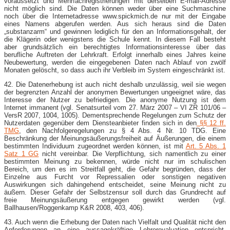
voraussetzt und Mehrfachregistrierungen mit derselben E-​mail-​Adresse
nicht möglich sind. Die Daten können weder über eine Suchmaschine
noch über die Internetadresse www.spickmich.de nur mit der Eingabe
eines Namens abgerufen werden. Aus sich heraus sind die Daten
„substanzarm“ und gewinnen lediglich für den an Informationsgehalt, der
die Klägerin oder wenigstens die Schule kennt. In diesem Fall besteht
aber grundsätzlich ein berechtigtes Informationsinteresse über das
berufliche Auftreten der Lehrkraft. Erfolgt innerhalb eines Jahres keine
Neubewertung, werden die eingegebenen Daten nach Ablauf von zwölf
Monaten gelöscht, so dass auch ihr Verbleib im System eingeschränkt ist.
42. Die Datenerhebung ist auch nicht deshalb unzulässig, weil sie wegen
der begrenzten Anzahl der anonymen Bewertungen ungeeignet wäre, das
Interesse der Nutzer zu befriedigen. Die anonyme Nutzung ist dem
Internet immanent (vgl. Senatsurteil vom 27. März 2007 – VI ZR 101/06 –
VersR 2007, 1004, 1005). Dementsprechende Regelungen zum Schutz der
Nutzerdaten gegenüber dem Diensteanbieter finden sich in den
§§ 12 ff.
TMG
, den Nachfolgeregelungen zu § 4 Abs. 4 Nr. 10 TDG. Eine
Beschränkung der Meinungsäußerungsfreiheit auf Äußerungen, die einem
bestimmten Individuum zugeordnet werden können, ist mit
Art. 5 Abs. 1
Satz 1 GG
nicht vereinbar. Die Verpflichtung, sich namentlich zu einer
bestimmten Meinung zu bekennen, würde nicht nur im schulischen
Bereich, um den es im Streitfall geht, die Gefahr begründen, dass der
Einzelne aus Furcht vor Repressalien oder sonstigen negativen
Auswirkungen sich dahingehend entscheidet, seine Meinung nicht zu
äußern. Dieser Gefahr der Selbstzensur soll durch das Grundrecht auf
freie Meinungsäußerung entgegen gewirkt werden (vgl.
Ballhausen/Roggenkamp K&R 2008, 403, 406).
43. Auch wenn die Erhebung der Daten nach Vielfalt und Qualität nicht den
Anforderungen an eine aussagekräftige Lehrerevaluation entspricht,