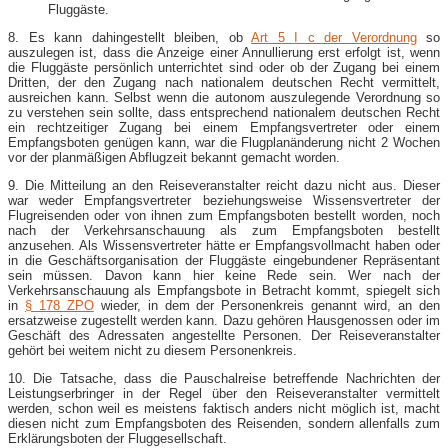
Fluggäste.
8. Es kann dahingestellt bleiben, ob
Art 5 I c der Verordnung
so
auszulegen ist, dass die Anzeige einer Annullierung erst erfolgt ist, wenn
die Fluggäste persönlich unterrichtet sind oder ob der Zugang bei einem
Dritten, der den Zugang nach nationalem deutschen Recht vermittelt,
ausreichen kann. Selbst wenn die autonom auszulegende Verordnung so
zu verstehen sein sollte, dass entsprechend nationalem deutschen Recht
ein rechtzeitiger Zugang bei einem Empfangsvertreter oder einem
Empfangsboten genügen kann, war die Flugplanänderung nicht 2 Wochen
vor der planmäßigen Abflugzeit bekannt gemacht worden.
9. Die Mitteilung an den Reiseveranstalter reicht dazu nicht aus. Dieser
war weder Empfangsvertreter beziehungsweise Wissensvertreter der
Flugreisenden oder von ihnen zum Empfangsboten bestellt worden, noch
nach der Verkehrsanschauung als zum Empfangsboten bestellt
anzusehen. Als Wissensvertreter hätte er Empfangsvollmacht haben oder
in die Geschäftsorganisation der Fluggäste eingebundener Repräsentant
sein müssen. Davon kann hier keine Rede sein. Wer nach der
Verkehrsanschauung als Empfangsbote in Betracht kommt, spiegelt sich
in
§ 178 ZPO
wieder, in dem der Personenkreis genannt wird, an den
ersatzweise zugestellt werden kann. Dazu gehören Hausgenossen oder im
Geschäft des Adressaten angestellte Personen. Der Reiseveranstalter
gehört bei weitem nicht zu diesem Personenkreis.
10. Die Tatsache, dass die Pauschalreise betreffende Nachrichten der
Leistungserbringer in der Regel über den Reiseveranstalter vermittelt
werden, schon weil es meistens faktisch anders nicht möglich ist, macht
diesen nicht zum Empfangsboten des Reisenden, sondern allenfalls zum
Erklärungsboten der Fluggesellschaft.