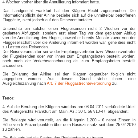
4 Wochen vorher über die Annullierung informiert hatte.
Das Landgericht Frankfurt hat den Klägern Recht zugesprochen. Die
Informationspflicht der Airline beziehe sich auf die unmittelbar betroffenen
Fluggäste, nicht jedoch auf den Reiseverstantalter.
Unterrichte ein solcher einen Flugreisenden nicht 2 Wochen vor der
geplanten Abflugzeit, sondern erst einen Tag vor dem geplanten Abflug
von der Annullierung des Fluges, obwohl er bereits Monate zuvor von der
Fluggesellschaft über die Änderung informiert worden war, gehe dies nicht
zu Lasten des Reisenden.
Der Reiseveranstalter sei weder Empfangsvertreter bzw. Wissensvertreter
der Flugreisenden oder von ihnen zum Empfangsboten bestellt worden,
noch nach der Verkehrsanschauung als zum Empfangsboten bestellt
anzusehen.
Die Erklärung der Airline sei den Klägern gegenüber folglich nicht
abgegeben worden. Aus diesem Grund stehe ihnen eine
Ausgleichszahlung nach
Art. 7 der Fluggastrechteverordnung
zu.
Tenor:
4. Auf die Berufung der Klägerin wird das am 08.04.2011 verkündete Urteil
des Amtsgerichts Frankfurt am Main, Az.: 30 C 567/10-47, abgeändert:
Die Beklagte wird verurteilt, an die Klägerin 1.200,– € nebst Zinsen in
Höhe von 5 Prozentpunkten über dem Basiszinssatz seit dem 25.02.2010
zu zahlen.
Die Beklagte hat die Kosten des Rechtsstreits zu tragen.