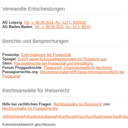
Verwandte Entscheidungen
AG Leipzig
,
Urt. v. 06.04.2011, Az: 113 C 6263/10
AG Baden-Baden
,
Urt. v. 09.06.2011, Az: 16 C 46/10
Berichte und Besprechungen
Finanztip
:
Entschädigung bei Flugausfall
Spiegel
:
EuGH weitet Entschädigungsregeln für Fluggäste aus
Stern
:
Passagierrechte bei Flugausfall und Verspätung
Forum Fluggastrechte
:
Flugausfall: Informationspflicht der Airline
Passagierrechte.org
:
Reiseveranstalter trifft keine Informationspflicht bei
Flugausfall
Rechtsanwälte für Reiserecht
Hilfe bei rechtlichen Fragen
:
Rechtsanwälte für Reiserecht
oder
Rechtsanwälte für Fluggastrechte
.
Abflug
Airline
Anflug
Ankündigung
Ankunftszeit
Anschlussflug
Anspruch
aufklär
Kommentarbereich geschlossen.