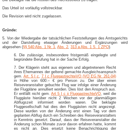
Das Urteil ist vorläufig vollstreckbar.
Die Revision wird nicht zugelassen.
Gründe:
5. Von der Wiedergabe der tatsächlichen Feststellungen des Amtsgerichts
und der Darstellung etwaiger Änderungen und Ergänzungen wird
abgesehen (
§§ 540 Abs. 1 Nr. 1
,
Abs. 2
,
313 a Abs. 1 S. 1 ZPO
).
6. Die zulässige, insbesondere fristgemäß eingelegte und
begründete Berufung hat in der Sache Erfolg.
7. Der Klägerin steht aus eigenem und abgetretenem Recht
ihres Ehemannes der geltend gemachte Ausgleichsanspruch
gem.
Art. 5 I c
,
7 I c FluggastrechteVO (VO EG Nr. 261-04)
in Höhe von 600.– € pro Person zu. Der über einen
Reiseveranstalter gebuchte Flug war infolge einer Änderung
der Flugpläne annulliert worden. Dies löst den Anspruch aus.
Er entfällt nicht gem.
Art 5 I c ii FluggastrechteVO
, weil die
Fluggäste hierüber nicht 2 Wochen vor der planmäßigen
Abflugszeit informiert worden waren. Die beklagte
Fluggesellschaft hat dies den Fluggästen nicht angezeigt.
Diese wurden von der Änderung erst einen Tag vor dem
geplanten Abflug durch ein Schreiben des Reiseveranstalters
in Kenntnis gesetzt. Darauf, dass der Reiseveranstalter die
Änderung schon Monate zuvor davon erfahren hatte, kommt
es nicht an. Dies ersetzt keine Benachrichtigung der