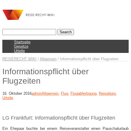
Startseite
Gesetze
Urteile
REISERECHT WIKI
/
Allgemein
/
Informationspflicht über Flugzeiten
Informationspflicht über
Flugzeiten
16. Oktober 2016
admin
Allgemein
,
Flug
,
Flugabfertigung
,
Reisebüro
,
Urteile
LG Frankfurt: Informationspflicht über Flugzeiten
Ein Ehepaar buchte bei einem Reiseveranstalter einen Pauschalurlaub