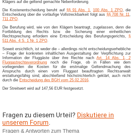
Klägers auf die geltend gemachte Nebenforderung.
Die Kostenentscheidung beruht auf
§§ 91 Abs. 1
,
100 Abs. 1 ZPO
, die
Entscheidung über die vorläufige Vollstreckbarkeit folgt aus
§§ 708 Nr. 11
,
711 ZPO
.
Die Berufung wird, wie von den Klägern beantragt, zugelassen, denn die
Fortbildung des Rechts bzw. die Sicherung einer einheitlichen
Rechtsprechung erfordern eine Entscheidung des Berufungsgerichts,
§
511 Abs. 4 S. 1 Nr. 1 ZPO
.
Soweit ersichtlich, ist weder die – allerdings nicht entscheidungserhebliche
– Frage der konkreten inhaltlichen Ausgestaltung der Verpflichtung zur
Information der Fluggäste über ihre Rechte nach
Art. 14 Abs. 1, 2
Fluggastrechteverordnung
noch die Frage, ob in Fällen wie dem
vorliegenden die Kosten für die erstmalige Geltendmachung des
Anspruchs durch einen vom Fluggast beauftragten Rechtsanwalt
erstattungsfähig sind, abschließend höchstrichterlich geklärt, auch nicht
durch die
Entscheidung des BGH vom 25.02.2016
.
Der Streitwert wird auf 147,56 EUR festgesetzt.
Fragen zu diesem Urteil?
Diskutiere in
unserem Forum
.
Fragen & Antworten zum Thema