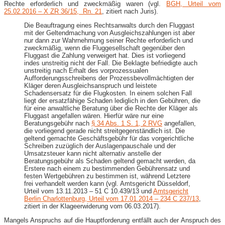
Rechte erforderlich und zweckmäßig waren (vgl.
BGH, Urteil vom
25.02.2016 – X ZR 36/15, Rn. 21
, zitiert nach Juris).
Die Beauftragung eines Rechtsanwalts durch den Fluggast
mit der Geltendmachung von Ausgleichszahlungen ist aber
nur dann zur Wahrnehmung seiner Rechte erforderlich und
zweckmäßig, wenn die Fluggesellschaft gegenüber den
Fluggast die Zahlung verweigert hat. Dies ist vorliegend
indes unstreitig nicht der Fall. Die Beklagte befriedigte auch
unstreitig nach Erhalt des vorprozessualen
Aufforderungsschreibens der Prozessbevollmächtigten der
Kläger deren Ausgleichsanspruch und leistete
Schadensersatz für die Flugkosten. In einem solchen Fall
liegt der ersatzfähige Schaden lediglich in den Gebühren, die
für eine anwaltliche Beratung über die Rechte der Kläger als
Fluggast angefallen wären. Hierfür wäre nur eine
Beratungsgebühr nach
§ 34 Abs. 1 S. 1, 2 RVG
angefallen,
die vorliegend gerade nicht streitgegenständlich ist. Die
geltend gemachte Geschäftsgebühr für das vorgerichtliche
Schreiben zuzüglich der Auslagenpauschale und der
Umsatzsteuer kann nicht alternativ anstelle der
Beratungsgebühr als Schaden geltend gemacht werden, da
Erstere nach einem zu bestimmenden Gebührensatz und
festen Wertgebühren zu bestimmen ist, während Letztere
frei verhandelt werden kann (vgl. Amtsgericht Düsseldorf,
Urteil vom 13.11.2013 – 51 C 10.439/13 und
Amtsgericht
Berlin Charlottenburg, Urteil vom 17.01.2014 – 234 C 237/13
,
zitiert in der Klageerwiderung vom 06.03.2017).
Mangels Anspruchs auf die Hauptforderung entfällt auch der Anspruch des