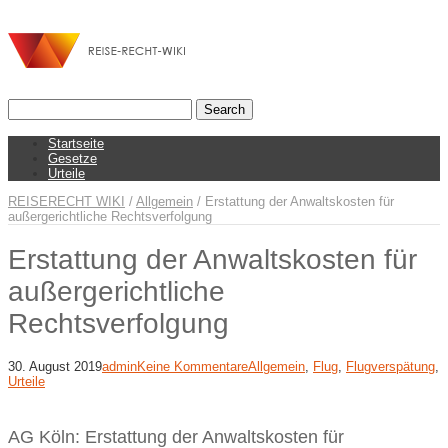
Startseite
Gesetze
Urteile
REISERECHT WIKI
/
Allgemein
/
Erstattung der Anwaltskosten für
außergerichtliche Rechtsverfolgung
Erstattung der Anwaltskosten für
außergerichtliche
Rechtsverfolgung
30. August 2019
admin
Keine Kommentare
Allgemein
,
Flug
,
Flugverspätung
,
Urteile
AG Köln: Erstattung der Anwaltskosten für