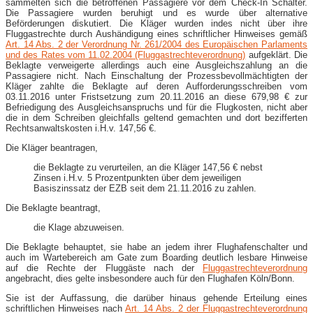
sammelten sich die betroffenen Passagiere vor dem Check-In Schalter.
Die Passagiere wurden beruhigt und es wurde über alternative
Beförderungen diskutiert. Die Kläger wurden indes nicht über ihre
Fluggastrechte durch Aushändigung eines schriftlicher Hinweises gemäß
Art. 14 Abs. 2 der Verordnung Nr. 261/2004 des Europäischen Parlaments
und des Rates vom 11.02.2004 (Fluggastrechteverordnung)
aufgeklärt. Die
Beklagte verweigerte allerdings auch eine Ausgleichszahlung an die
Passagiere nicht. Nach Einschaltung der Prozessbevollmächtigten der
Kläger zahlte die Beklagte auf deren Aufforderungsschreiben vom
03.11.2016 unter Fristsetzung zum 20.11.2016 an diese 679,98 € zur
Befriedigung des Ausgleichsanspruchs und für die Flugkosten, nicht aber
die in dem Schreiben gleichfalls geltend gemachten und dort bezifferten
Rechtsanwaltskosten i.H.v. 147,56 €.
Die Kläger beantragen,
die Beklagte zu verurteilen, an die Kläger 147,56 € nebst
Zinsen i.H.v. 5 Prozentpunkten über dem jeweiligen
Basiszinssatz der EZB seit dem 21.11.2016 zu zahlen.
Die Beklagte beantragt,
die Klage abzuweisen.
Die Beklagte behauptet, sie habe an jedem ihrer Flughafenschalter und
auch im Wartebereich am Gate zum Boarding deutlich lesbare Hinweise
auf die Rechte der Fluggäste nach der
Fluggastrechteverordnung
angebracht, dies gelte insbesondere auch für den Flughafen Köln/Bonn.
Sie ist der Auffassung, die darüber hinaus gehende Erteilung eines
schriftlichen Hinweises nach
Art. 14 Abs. 2 der Fluggastrechteverordnung