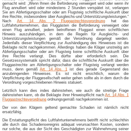
gemacht wird: „Wenn Ihnen die Beförderung verweigert wird oder wenn ihr
Flug annulliert wird oder mindestens 2 Stunden verspätet ist, verlangen
Sie am Abfertigungsschalter oder am Flugsteig schriftliche Auskunft über
ihre Rechte, insbesondere über Ausgleichs-und Unterstützungsleistungen.“
Nach
Art. 14 Abs. 2 Fluggastrechteverordnung
hat das
Luftfahrtunternehmen, das Fluggästen die Beförderung verweigert oder
einen Flug annulliert, jedem betroffenen Fluggast einen schriftlichen
Hinweis auszuhändigen, in dem die Regeln für Ausgleichs- und
Unterstützungsleistungen gemäß der Verordnung dargelegt werden.
Jedenfalls dieser Verpflichtung zur Aushändigung des Hinweises ist die
Beklagte nicht nachgekommen. Allerdings haben die Kläger unstreitig am
Abfertigungsschalter oder am Flugsteig keine schriftliche Auskunft über
ihre Rechte verlangt. Dies dürfte aber erforderlich sein. Die
Gesetzessystematik spricht dafür, dass die schriftliche Auskunft über die
Fluggastrechte am Abfertigungsschalter oder Flugsteig verlangt werden
muss, denn gemäß
Art. 14 Abs. 1
ist dies gerade Gegenstand des
anzubringenden Hinweises. Es ist nicht ersichtlich, warum die
Verpflichtung der Fluggesellschaft weiter gehen sollte als in dem durch die
Verordnung vorgeschriebenen Hinweis statuiert.
Letztlich kann dies indes dahinstehen, wie auch die streitige Frage
dahinstehen kann, ob die Beklagte ihrer Hinweispflicht nach
Art. 14 Abs. 1
Fluggastrechteverordnung
ordnungsgemäß nachgekommen ist.
Der von den Klägern geltend gemachte Schaden ist nämlich nicht
ersatzfähig.
Die Erstattungspflicht des Luftfahrtunternehmens betrifft nicht schlechthin
alle durch das Schadensereignis adäquat verursachten Kosten, sondern
nur solche, die aus der Sicht des Geschädigten zur Wahrnehmung seiner