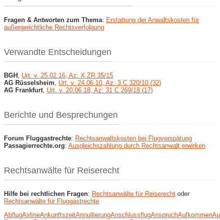
Fragen & Antworten zum Thema
:
Erstattung der Anwaltskosten für
außergerichtliche Rechtsverfolgung
Verwandte Entscheidungen
BGH
,
Urt. v. 25.02.16, Az: X ZR 35/15
AG Rüsselsheim
,
Urt. v. 24.06.10, Az: 3 C 320/10 (32)
AG Frankfurt
,
Urt. v. 20.06.18, Az: 31 C 269/18 (17)
Berichte und Besprechungen
Forum Fluggastrechte
:
Rechtsanwaltskosten bei Flugverspätung
Passagierrechte.org
:
Ausgleichszahlung durch Rechtsanwalt erwirken
Rechtsanwälte für Reiserecht
Hilfe bei rechtlichen Fragen
:
Rechtsanwälte für Reiserecht
oder
Rechtsanwälte für Fluggastrechte
Abflug
Airline
Ankunftszeit
Annullierung
Anschlussflug
Anspruch
Aufkommen
Au