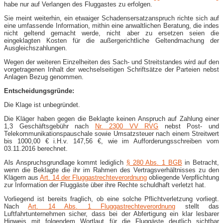
habe nur auf Verlangen des Fluggastes zu erfolgen.
Sie meint weiterhin, ein etwaiger Schadensersatzanspruch richte sich auf
eine umfassende Information, mithin eine anwaltlichen Beratung, die indes
nicht geltend gemacht werde, nicht aber zu ersetzen seien die
eingeklagten Kosten für die außergerichtliche Geltendmachung der
Ausgleichszahlungen.
Wegen der weiteren Einzelheiten des Sach- und Streitstandes wird auf den
vorgetragenen Inhalt der wechselseitigen Schriftsätze der Parteien nebst
Anlagen Bezug genommen.
Entscheidungsgründe:
Die Klage ist unbegründet.
Die Kläger haben gegen die Beklagte keinen Anspruch auf Zahlung einer
1,3 Geschäftsgebühr nach
Nr. 2300 VV RVG
nebst Post- und
Telekommunikationspauschale sowie Umsatzsteuer nach einem Streitwert
bis 1000,00 € i.H.v. 147,56 €, wie im Aufforderungsschreiben vom
03.11.2016 berechnet.
Als Anspruchsgrundlage kommt lediglich
§ 280 Abs. 1 BGB
in Betracht,
wenn die Beklagte die ihr im Rahmen des Vertragsverhältnisses zu den
Klägern aus
Art. 14 der Fluggastrechteverordnung
obliegende Verpflichtung
zur Information der Fluggäste über ihre Rechte schuldhaft verletzt hat.
Vorliegend ist bereits fraglich, ob eine solche Pflichtverletzung vorliegt.
Nach
Art. 14 Abs. 1 Fluggastrechteverordnung
stellt das
Luftfahrtunternehmen sicher, dass bei der Abfertigung ein klar lesbarer
Hinweis mit folgendem Wortlaut für die Fluggäste deutlich sichtbar