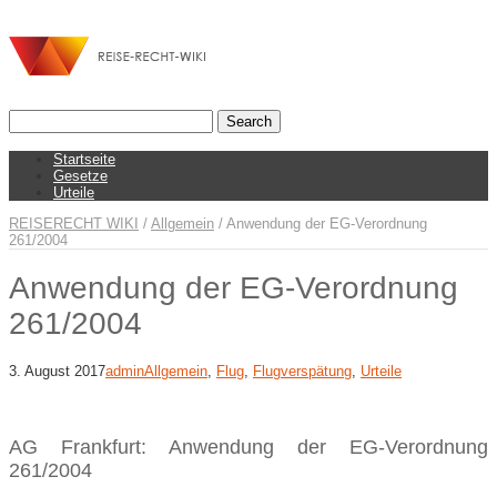
Startseite
Gesetze
Urteile
REISERECHT WIKI
/
Allgemein
/
Anwendung der EG-Verordnung
261/2004
Anwendung der EG-Verordnung
261/2004
3. August 2017
admin
Allgemein
,
Flug
,
Flugverspätung
,
Urteile
AG Frankfurt: Anwendung der EG-Verordnung
261/2004