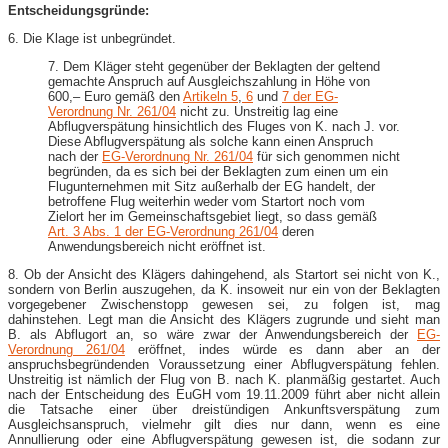
Entscheidungsgründe:
6. Die Klage ist unbegründet.
7. Dem Kläger steht gegenüber der Beklagten der geltend
gemachte Anspruch auf Ausgleichszahlung in Höhe von
600,– Euro gemäß den
Artikeln 5
,
6
und
7 der EG-
Verordnung Nr. 261/04
nicht zu. Unstreitig lag eine
Abflugverspätung hinsichtlich des Fluges von K. nach J. vor.
Diese Abflugverspätung als solche kann einen Anspruch
nach der
EG-Verordnung Nr. 261/04
für sich genommen nicht
begründen, da es sich bei der Beklagten zum einen um ein
Flugunternehmen mit Sitz außerhalb der EG handelt, der
betroffene Flug weiterhin weder vom Startort noch vom
Zielort her im Gemeinschaftsgebiet liegt, so dass gemäß
Art. 3 Abs. 1 der EG-Verordnung 261/04
deren
Anwendungsbereich nicht eröffnet ist.
8. Ob der Ansicht des Klägers dahingehend, als Startort sei nicht von K.,
sondern von Berlin auszugehen, da K. insoweit nur ein von der Beklagten
vorgegebener Zwischenstopp gewesen sei, zu folgen ist, mag
dahinstehen. Legt man die Ansicht des Klägers zugrunde und sieht man
B. als Abflugort an, so wäre zwar der Anwendungsbereich der
EG-
Verordnung 261/04
eröffnet, indes würde es dann aber an der
anspruchsbegründenden Voraussetzung einer Abflugverspätung fehlen.
Unstreitig ist nämlich der Flug von B. nach K. planmäßig gestartet. Auch
nach der Entscheidung des EuGH vom 19.11.2009 führt aber nicht allein
die Tatsache einer über dreistündigen Ankunftsverspätung zum
Ausgleichsanspruch, vielmehr gilt dies nur dann, wenn es eine
Annullierung oder eine Abflugverspätung gewesen ist, die sodann zur