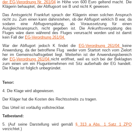
der EG-Verordnung Nr. 261/04
in Höhe von 600 Euro geltend macht. Die
Klägerin behauptet, der Abflugsort sei B und nicht K gewesen.
Das Amtsgericht Frankfurt sprach der Klägerin einen solchen Anspruch
nicht zu. Zum einen kann dahinstehen, ob der Abflugort wirklich B war, da
sodann eine Abflugverspätung, als Voraussetzung für einen
Ausgleichsanspruch, nicht gegeben ist. Die Ankunftsverspätung des
Fluges wäre dann während des Fluges verursacht worden und ist damit
kein Fall der
EG-Verordnung 261/04.
War der Abflugort jedoch K findet die
EG-Verordnung 261/04
keine
Anwendung, da der betroffene Flug weder vom Startort noch vom Zielort
her im Gemeinschaftsgebiet liegt. Weiterhin ist der Anwendungsbereich
der
EG-Verordnung 261/04
nicht eröffnet, weil es sich bei der Beklagten
zum einen um ein Flugunternehmen mit Sitz außerhalb der EG handelt.
Die Klage ist folglich unbegründet.
Tenor:
4. Die Klage wird abgewiesen.
Der Kläger hat die Kosten des Rechtsstreits zu tragen.
Das Urteil ist vorläufig vollstreckbar.
Tatbestand:
5. (Auf seine Darstellung wird gemäß
§ 313 a Abs. 1 Satz 1 ZPO
verzichtet.)