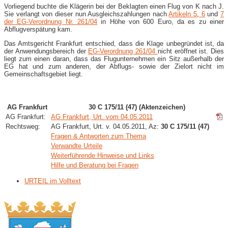
Vorliegend buchte die Klägerin bei der Beklagten einen Flug von K nach J.
Sie verlangt von dieser nun Ausgleichszahlungen nach
Artikeln 5
,
6
und
7
der EG-Verordnung Nr. 261/04
in Höhe von 600 Euro, da es zu einer
Abflugverspätung kam.
Das Amtsgericht Frankfurt entschied, dass die Klage unbegründet ist, da
der Anwendungsbereich der
EG-Verordnung 261/04
nicht eröffnet ist. Dies
liegt zum einen daran, dass das Flugunternehmen ein Sitz außerhalb der
EG hat und zum anderen, der Abflugs- sowie der Zielort nicht im
Gemeinschaftsgebiet liegt.
AG Frankfurt
30 C 175/11 (47) (Aktenzeichen)
AG Frankfurt:
AG Frankfurt, Urt. vom 04.05.2011
Rechtsweg:
AG Frankfurt, Urt. v. 04.05.2011, Az:
30 C 175/11 (47)
Fragen & Antworten zum Thema
Verwandte Urteile
Weiterführende Hinweise und Links
Hilfe und Beratung bei Fragen
URTEIL im Volltext