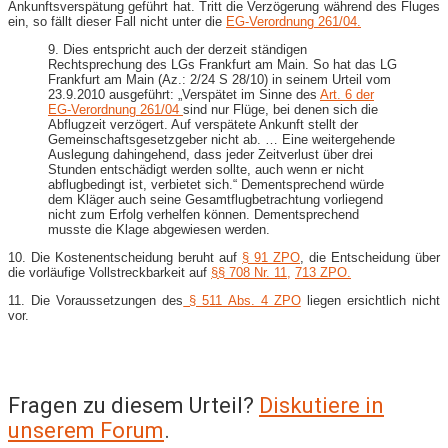
Ankunftsverspätung geführt hat. Tritt die Verzögerung während des Fluges
ein, so fällt dieser Fall nicht unter die
EG-Verordnung 261/04.
9. Dies entspricht auch der derzeit ständigen
Rechtsprechung des LGs Frankfurt am Main. So hat das LG
Frankfurt am Main (Az.: 2/24 S 28/10) in seinem Urteil vom
23.9.2010 ausgeführt: „Verspätet im Sinne des
Art. 6 der
EG-Verordnung 261/04
sind nur Flüge, bei denen sich die
Abflugzeit verzögert. Auf verspätete Ankunft stellt der
Gemeinschaftsgesetzgeber nicht ab. … Eine weitergehende
Auslegung dahingehend, dass jeder Zeitverlust über drei
Stunden entschädigt werden sollte, auch wenn er nicht
abflugbedingt ist, verbietet sich.“ Dementsprechend würde
dem Kläger auch seine Gesamtflugbetrachtung vorliegend
nicht zum Erfolg verhelfen können. Dementsprechend
musste die Klage abgewiesen werden.
10. Die Kostenentscheidung beruht auf
§ 91 ZPO
, die Entscheidung über
die vorläufige Vollstreckbarkeit auf
§§ 708 Nr. 11,
713 ZPO.
11. Die Voraussetzungen des
§ 511 Abs. 4 ZPO
liegen ersichtlich nicht
vor.
Fragen zu diesem Urteil?
Diskutiere in
unserem Forum
.