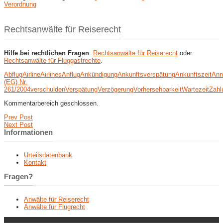
Verordnung
Rechtsanwälte für Reiserecht
Hilfe bei rechtlichen Fragen
:
Rechtsanwälte für Reiserecht
oder
Rechtsanwälte für Fluggastrechte
.
Abflug
Airline
Airlines
Anflug
Ankündigung
Ankunftsverspätung
Ankunftszeit
Ann
(EG) Nr.
261/2004
verschulden
Verspätung
Verzögerung
Vorhersehbarkeit
Wartezeit
Zahl
Kommentarbereich geschlossen.
Prev Post
Next Post
Informationen
Urteilsdatenbank
Kontakt
Fragen?
Anwälte für Reiserecht
Anwälte für Flugrecht