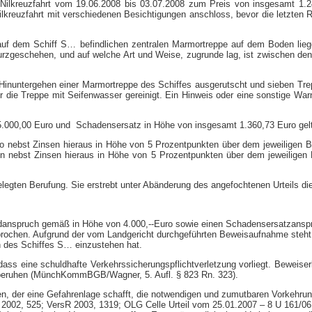
mit Nilkreuzfahrt vom 19.06.2008 bis 03.07.2008 zum Preis von insgesamt 
lkreuzfahrt mit verschiedenen Besichtigungen anschloss, bevor die letzten
uf dem Schiff S… befindlichen zentralen Marmortreppe auf dem Boden lieg
urzgeschehen, und auf welche Art und Weise, zugrunde lag, ist zwischen den 
Hinuntergehen einer Marmortreppe des Schiffes ausgerutscht und sieben Trep
 die Treppe mit Seifenwasser gereinigt. Ein Hinweis oder eine sonstige Warn
 5.000,00 Euro und Schadensersatz in Höhe von insgesamt 1.360,73 Euro ge
Euro nebst Zinsen hieraus in Höhe von 5 Prozentpunkten über dem jeweiligen 
sten nebst Zinsen hieraus in Höhe von 5 Prozentpunkten über dem jeweiligen
gelegten Berufung. Sie erstrebt unter Abänderung des angefochtenen Urteils d
ldanspruch gemäß in Höhe von 4.000,-​-Euro sowie einen Schadensersatzan
prochen. Aufgrund der vom Landgericht durchgeführten Beweisaufnahme steht
en des Schiffes S… einzustehen hat.
, dass eine schuldhafte Verkehrssicherungspflichtverletzung vorliegt. Bewei
 beruhen (MünchKommBGB/Wagner, 5. Aufl. § 823 Rn. 323).
igen, der eine Gefahrenlage schafft, die notwendigen und zumutbaren Vorkehru
2002, 525; VersR 2003, 1319; OLG Celle Urteil vom 25.01.2007 – 8 U 161/06 – 