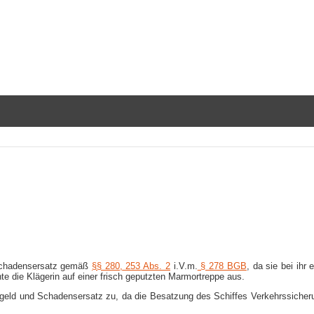
 Schadensersatz gemäß
§§ 280,
253 Abs. 2
i.V.m.
§ 278 BGB
, da sie bei ihr
te die Klägerin auf einer frisch geputzten Marmortreppe aus.
ld und Schadensersatz zu, da die Besatzung des Schiffes Verkehrssicherungs