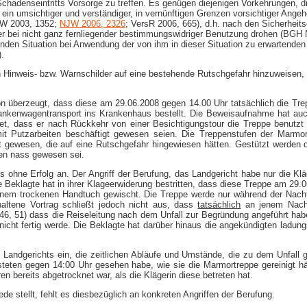
s Schadenseintritts Vorsorge zu treffen. Es genügen diejenigen Vorkehrungen,
 ein umsichtiger und verständiger, in vernünftigen Grenzen vorsichtiger Ange
JW 2003, 1352;
NJW 2006, 2326
; VersR 2006, 665), d.h. nach den Sicherheit
 bei nicht ganz fernliegender bestimmungswidriger Benutzung drohen (BGH NJ
enden Situation bei Anwendung der von ihm in dieser Situation zu erwartenden
.
rch Hinweis- bzw. Warnschilder auf eine bestehende Rutschgefahr hinzuweise
on überzeugt, dass diese am 29.06.2008 gegen 14.00 Uhr tatsächlich die Trep
Krankenwagentransport ins Krankenhaus bestellt. Die Beweisaufnahme hat au
, dass er nach Rückkehr von einer Besichtigungstour die Treppe benutzt u
it Putzarbeiten beschäftigt gewesen seien. Die Treppenstufen der Marmor
llt gewesen, die auf eine Rutschgefahr hingewiesen hätten. Gestützt werde
en nass gewesen sei.
s ohne Erfolg an. Der Angriff der Berufung, das Landgericht habe nur die K
ie Beklagte hat in ihrer Klageerwiderung bestritten, dass diese Treppe am 2
einem trockenen Handtuch gewischt. Die Treppe werde nur während der Nacht
haltene Vortrag schließt jedoch nicht aus, dass
tatsächlich
an jenem Nachmi
46, 51) dass die Reiseleitung nach dem Unfall zur Begründung angeführt habe,
ht fertig werde. Die Beklagte hat darüber hinaus die angekündigten ladung
andgerichts ein, die zeitlichen Abläufe und Umstände, die zu dem Unfall g
eten gegen 14:00 Uhr gesehen habe, wie sie die Marmortreppe gereinigt hät
 bereits abgetrocknet war, als die Klägerin diese betreten hat.
e stellt, fehlt es diesbezüglich an konkreten Angriffen der Berufung.