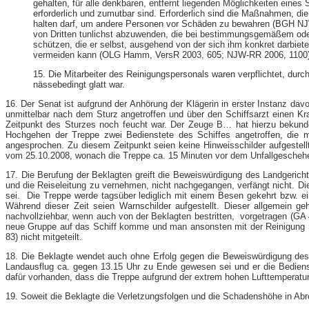
gehalten, für alle denkbaren, entfernt liegenden Möglichkeiten eine
erforderlich und zumutbar sind. Erforderlich sind die Maßnahmen, die
halten darf, um andere Personen vor Schäden zu bewahren (BGH N
von Dritten tunlichst abzuwenden, die bei bestimmungsgemäßem oder
schützen, die er selbst, ausgehend von der sich ihm konkret darbiet
vermeiden kann (OLG Hamm, VersR 2003, 605; NJW-​RR 2006, 1100)
15. Die Mitarbeiter des Reinigungspersonals waren verpflichtet, du
nässebedingt glatt war.
16. Der Senat ist aufgrund der Anhörung der Klägerin in erster Instanz dav
unmittelbar nach dem Sturz angetroffen und über den Schiffsarzt einen 
Zeitpunkt des Sturzes noch feucht war. Der Zeuge B… hat hierzu bekundet
Hochgehen der Treppe zwei Bedienstete des Schiffes angetroffen, die m
angesprochen. Zu diesem Zeitpunkt seien keine Hinweisschilder aufgeste
vom 25.10.2008, wonach die Treppe ca. 15 Minuten vor dem Unfallgescheh
17. Die Berufung der Beklagten greift die Beweiswürdigung des Landgericht
und die Reiseleitung zu vernehmen, nicht nachgegangen, verfängt nicht. D
sei. Die Treppe werde tagsüber lediglich mit einem Besen gekehrt bzw. 
Während dieser Zeit seien Warnschilder aufgestellt. Dieser allgemein ge
nachvollziehbar, wenn auch von der Beklagten bestritten, vorgetragen (GA 
neue Gruppe auf das Schiff komme und man ansonsten mit der Reinigung nic
83) nicht mitgeteilt.
18. Die Beklagte wendet auch ohne Erfolg gegen die Beweiswürdigung des L
Landausflug ca. gegen 13.15 Uhr zu Ende gewesen sei und er die Bedienst
dafür vorhanden, dass die Treppe aufgrund der extrem hohen Lufttemperaturen
19. Soweit die Beklagte die Verletzungsfolgen und die Schadenshöhe in Abred