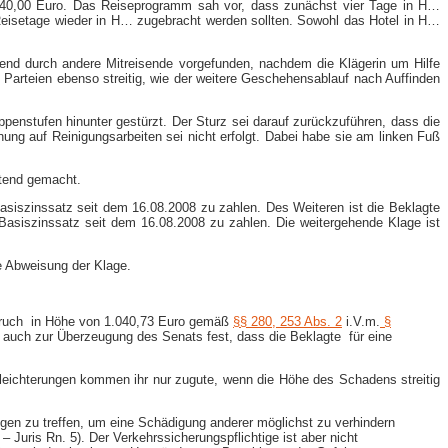
1.240,00 Euro. Das Reiseprogramm sah vor, dass zunächst vier Tage in H…
 Reisetage wieder in H… zugebracht werden sollten. Sowohl das Hotel in H…
end durch andere Mitreisende vorgefunden, nachdem die Klägerin um Hilfe
Parteien ebenso streitig, wie der weitere Geschehensablauf nach Auffinden
penstufen hinunter gestürzt. Der Sturz sei darauf zurückzuführen, dass die
ung auf Reinigungsarbeiten sei nicht erfolgt. Dabei habe sie am linken Fuß
ltend gemacht.
Basiszinssatz seit dem 16.08.2008 zu zahlen. Des Weiteren ist die Beklagte
 Basiszinssatz seit dem 16.08.2008 zu zahlen. Die weitergehende Klage ist
ie Abweisung der Klage.
spruch in Höhe von 1.040,73 Euro gemäß
§§ 280,
253 Abs. 2
i.V.m.
§
 auch zur Überzeugung des Senats fest, dass die Beklagte für eine
serleichterungen kommen ihr nur zugute, wenn die Höhe des Schadens streitig
ngen zu treffen, um eine Schädigung anderer möglichst zu verhindern
Juris Rn. 5). Der Verkehrssicherungspflichtige ist aber nicht