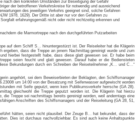
 die nach den konkreten Umständen zur Beseitigung der Gefahr
höriger der betroffenen Verkehrskreise für notwendig und ausreichend
serwartungen des jeweiligen Verkehrs geeignet sind, solche Gefahren
W 1978, 1629). Der Dritte ist aber nur vor den Gefahren zu
 Sorgfalt erfahrungsgemäß nicht oder nicht rechtzeitig erkennen und
n, nachdem die Marmortreppe nach den durchgeführten Putzarbeiten
pe auf dem Schiff S… hinuntergestürzt ist. Der Reiseleiter hat die Klägerin
ch ergeben, dass die Treppe an jenem Nachmittag gereinigt wurde und zum
nd hierbei festgestellt habe, dass diese glatt gewesen sei. Er habe beim
treppe seien feucht und glatt gewesen. Darauf habe er die Bediensteten
n diese Bekundungen durch ein Schreiben der Reiseteilnehmer „K… und C…“
lägerin angehört, sei dem Beweiserbieten der Beklagten, den Schiffsmanager
9.06.23008 um 14:00 von der Besatzung mit Seifenwasser aufgewischt worden
stunden mit Seife geputzt, wenn kein Publikumsverkehr herrsche (GA 28).
ttag gleichwohl die Treppe geputzt worden ist. Die Klägerin hat hierzu
 die Treppe sei nachmittags bereits gereinigt worden, weil anderntags eine
sfähigen Anschriften des Schiffsmanagers und der Reiseleitung (GA 28, 51,
eführt hätten, seien nicht plausibel. Der Zeuge B… hat bekundet, dass der
ten. Dies ist durchaus nachvollziehbar. Es sind auch keine Anhaltspunkte