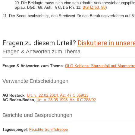
20. Die Beklagte muss sich eine schuldhafte Verkehrssicherungspfli
Sprau, BGB, 69. Aufl., § 651 a Rn. 11;
BGHZ 63, 98
)
21. Der Senat beabsichtigt, den Streitwert für das Berufungsverfahren auf 
Fragen zu diesem Urteil?
Diskutiere in unse
Fragen & Antworten zum Thema
Fragen & Antworten zum Thema
:
OLG Koblenz: Sturzunfall auf Marmortr
Verwandte Entscheidungen
AG Rostock
,
Urt. v. 22.02.2014, Az: 47 C 359/13
AG Baden-Baden
,
Urt. v. 28.05.1993, Az: 6 C 288/92
Berichte und Besprechungen
Tagesspiegel
:
Feuchte Schiffstreppe