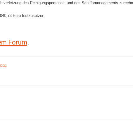
chtverletzung des Reinigungspersonals und des Schiffsmanagements zurechnen
5.040,73 Euro festzusetzen.
rem Forum
.
eppe