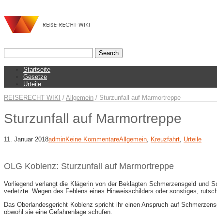
Startseite
Gesetze
Urteile
REISERECHT WIKI
/
Allgemein
/
Sturzunfall auf Marmortreppe
Sturzunfall auf Marmortreppe
11. Januar 2018
admin
Keine Kommentare
Allgemein
,
Kreuzfahrt
,
Urteile
OLG Koblenz: Sturzunfall auf Marmortreppe
Vorliegend verlangt die Klägerin von der Beklagten Schmerzensgeld und
verletzte. Wegen des Fehlens eines Hinweisschilders oder sonstiges, rutsch
Das Oberlandesgericht Koblenz spricht ihr einen Anspruch auf Schmerzensge
obwohl sie eine Gefahrenlage schufen.