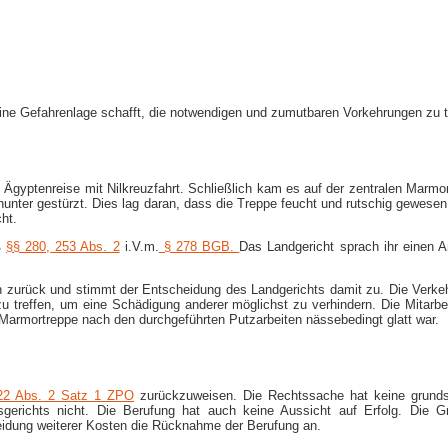
r eine Gefahrenlage schafft, die notwendigen und zumutbaren Vorkehrungen zu 
ge Ägyptenreise mit Nilkreuzfahrt. Schließlich kam es auf der zentralen Marm
unter gestürzt. Dies lag daran, dass die Treppe feucht und rutschig gewesen 
ht.
ß
§§ 280,
253 Abs. 2
i.V.m.
§ 278 BGB.
Das Landgericht sprach ihr einen 
zurück und stimmt der Entscheidung des Landgerichts damit zu. Die Verkehrss
 treffen, um eine Schädigung anderer möglichst zu verhindern. Die Mitarbei
armortreppe nach den durchgeführten Putzarbeiten nässebedingt glatt war.
22 Abs. 2 Satz 1 ZPO
zurückzuweisen. Die Rechtssache hat keine grundsä
sgerichts nicht. Die Berufung hat auch keine Aussicht auf Erfolg. Die Gr
eidung weiterer Kosten die Rücknahme der Berufung an.