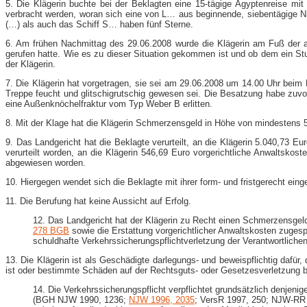
5. Die Klägerin buchte bei der Beklagten eine 15-​tägige Ägyptenreise 
verbracht werden, woran sich eine von L… aus beginnende, siebentägige Ni
(…) als auch das Schiff S… haben fünf Sterne.
6. Am frühen Nachmittag des 29.06.2008 wurde die Klägerin am Fuß der a
gerufen hatte. Wie es zu dieser Situation gekommen ist und ob dem ein St
der Klägerin.
7. Die Klägerin hat vorgetragen, sie sei am 29.06.2008 um 14.00 Uhr beim 
Treppe feucht und glitschigrutschig gewesen sei. Die Besatzung habe zuvor
eine Außenknöchelfraktur vom Typ Weber B erlitten.
8. Mit der Klage hat die Klägerin Schmerzensgeld in Höhe von mindestens
9. Das Landgericht hat die Beklagte verurteilt, an die Klägerin 5.040,73 
verurteilt worden, an die Klägerin 546,69 Euro vorgerichtliche Anwaltsko
abgewiesen worden.
10. Hiergegen wendet sich die Beklagte mit ihrer form- und fristgerecht ein
11. Die Berufung hat keine Aussicht auf Erfolg.
12. Das Landgericht hat der Klägerin zu Recht einen Schmerzensge
278 BGB
sowie die Erstattung vorgerichtlicher Anwaltskosten zuges
schuldhafte Verkehrssicherungspflichtverletzung der Verantwortlich
13. Die Klägerin ist als Geschädigte darlegungs- und beweispflichtig dafür
ist oder bestimmte Schäden auf der Rechtsguts- oder Gesetzesverletzung
14. Die Verkehrssicherungspflicht verpflichtet grundsätzlich denjen
(BGH NJW 1990, 1236;
NJW 1996, 2035
; VersR 1997, 250; NJW-​RR 