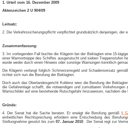
1. Urteil vom 16. Dezember 2009
Aktenzeichen 2 U 904/09
Leitsatz:
2. Die Verkehrssicherungspflicht verpflichtet grundsätzlich denjenigen, de
Zusammenfassung:
3. Im vorliegenden Fall buchte die Klägerin bei der Beklagten eine 15-​tägi
einer Marmortreppe des Schiffes ausgerutscht und sieben Treppenstufen hin
wurde weder durch einen Hinweis oder sonstige Warnungen kenntlich gemac
Die Klägerin verlangt folglich Schmerzensgeld und Schadensersatz gemä
richtet sich nun die Berufung der Beklagten.
Doch auch das Oberlandesgericht Koblenz wies die Berufung der Beklagten 
die Gefahrenlage schafft, die notwendigen und zumutbaren Vorkehrungen zu
Warnschilder auf eine bestehende Rutschgefahr hinzuweisen, nachdem die M
Gründe:
4. Der Senat hat die Sache beraten. Er erwägt die Berufung gemäß
§ 5
einheitlichen Rechtsprechung erfordern eine Entscheidung des Berufung
Stellungnahme gesetzt bis zum
07. Januar 2010
. Der Senat regt zur Verm