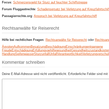
Focus
:
Schmerzensgeld für Sturz auf feuchter Schiffstreppe
Forum Fluggastrechte
:
Schadensersatz bei Verletzung auf Kreuzfahrtschif
Passagierrechte.org
:
Anspruch bei Verletzung auf Kreuzfahrtschiff
Rechtsanwälte für Reiserecht
Hilfe bei rechtlichen Fragen
:
Rechtsanwälte für Reiserecht
oder
Rechtsanw
Ägypten
Aufkommen
Besatzung
Beschädigung
Einschränkung
entgangene
Freude
Entschädigung
Erfüllungsgehilfe
gesundheit
Gesundheitszustand
koste
Handlung
Seifenwasser
Sturzunfall
Unfall
Verantwortlichkeit
Verletzung
verschu
Kommentar schreiben
Deine E-Mail-Adresse wird nicht veröffentlicht.
Erforderliche Felder sind mit