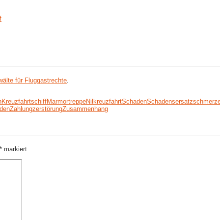
f
älte für Fluggastrechte
.
n
Kreuzfahrtschiff
Marmortreppe
Nilkreuzfahrt
Schaden
Schadensersatz
schmerz
lden
Zahlung
zerstörung
Zusammenhang
*
markiert