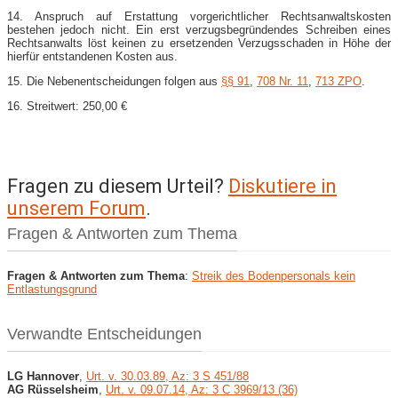
14. Anspruch auf Erstattung vorgerichtlicher Rechtsanwaltskosten
bestehen jedoch nicht. Ein erst verzugsbegründendes Schreiben eines
Rechtsanwalts löst keinen zu ersetzenden Verzugsschaden in Höhe der
hierfür entstandenen Kosten aus.
15. Die Nebenentscheidungen folgen aus
§§ 91
,
708 Nr. 11
,
713 ZPO
.
16. Streitwert: 250,00 €
Fragen zu diesem Urteil?
Diskutiere in
unserem Forum
.
Fragen & Antworten zum Thema
Fragen & Antworten zum Thema
:
Streik des Bodenpersonals kein
Entlastungsgrund
Verwandte Entscheidungen
LG Hannover
,
Urt. v. 30.03.89, Az: 3 S 451/88
AG Rüsselsheim
,
Urt. v. 09.07.14, Az: 3 C 3969/13 (36)