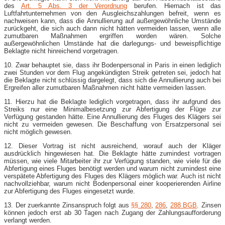
des
Art. 5 Abs. 3 der Verordnung
berufen. Hiernach ist das
Luftfahrtunternehmen von den Ausgleichszahlungen befreit, wenn es
nachweisen kann, dass die Annullierung auf außergewöhnliche Umstände
zurückgeht, die sich auch dann nicht hätten vermeiden lassen, wenn alle
zumutbaren Maßnahmen ergriffen worden wären. Solche
außergewöhnlichen Umstände hat die darlegungs- und beweispflichtige
Beklagte nicht hinreichend vorgetragen.
10. Zwar behauptet sie, dass ihr Bodenpersonal in Paris in einen lediglich
zwei Stunden vor dem Flug angekündigten Streik getreten sei, jedoch hat
die Beklagte nicht schlüssig dargelegt, dass sich die Annullierung auch bei
Ergreifen aller zumutbaren Maßnahmen nicht hätte vermeiden lassen.
11. Hierzu hat die Beklagte lediglich vorgetragen, dass ihr aufgrund des
Streiks nur eine Minimalbesetzung zur Abfertigung der Flüge zur
Verfügung gestanden hätte. Eine Annullierung des Fluges des Klägers sei
nicht zu vermeiden gewesen. Die Beschaffung von Ersatzpersonal sei
nicht möglich gewesen.
12. Dieser Vortrag ist nicht ausreichend, worauf auch der Kläger
ausdrücklich hingewiesen hat. Die Beklagte hätte zumindest vortragen
müssen, wie viele Mitarbeiter ihr zur Verfügung standen, wie viele für die
Abfertigung eines Fluges benötigt werden und warum nicht zumindest eine
verspätete Abfertigung des Fluges des Klägers möglich war. Auch ist nicht
nachvollziehbar, warum nicht Bodenpersonal einer kooperierenden Airline
zur Abfertigung des Fluges eingesetzt wurde.
13. Der zuerkannte Zinsanspruch folgt aus
§§ 280
,
286
,
288 BGB
. Zinsen
können jedoch erst ab 30 Tagen nach Zugang der Zahlungsaufforderung
verlangt werden.