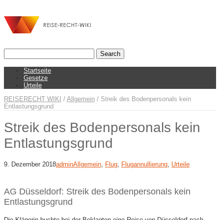
Startseite
Gesetze
Urteile
REISERECHT WIKI
/
Allgemein
/
Streik des Bodenpersonals kein
Entlastungsgrund
Streik des Bodenpersonals kein
Entlastungsgrund
9. Dezember 2018
admin
Allgemein
,
Flug
,
Flugannullierung
,
Urteile
AG Düsseldorf: Streik des Bodenpersonals kein
Entlastungsgrund
Die Klägerin buchte bei der Beklagten eine Reise von Düsseldorf nach