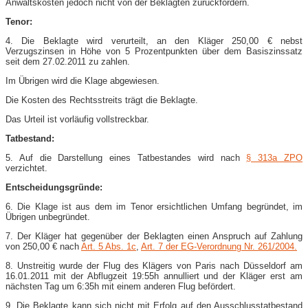
Anwaltskosten jedoch nicht von der Beklagten zurückfordern.
Tenor:
4. Die Beklagte wird verurteilt, an den Kläger 250,00 € nebst
Verzugszinsen in Höhe von 5 Prozentpunkten über dem Basiszinssatz
seit dem 27.02.2011 zu zahlen.
Im Übrigen wird die Klage abgewiesen.
Die Kosten des Rechtsstreits trägt die Beklagte.
Das Urteil ist vorläufig vollstreckbar.
Tatbestand:
5. Auf die Darstellung eines Tatbestandes wird nach
§ 313a ZPO
verzichtet.
Entscheidungsgründe:
6. Die Klage ist aus dem im Tenor ersichtlichen Umfang begründet, im
Übrigen unbegründet.
7. Der Kläger hat gegenüber der Beklagten einen Anspruch auf Zahlung
von 250,00 € nach
Art. 5 Abs. 1c
,
Art. 7 der EG-Verordnung Nr. 261/2004.
8. Unstreitig wurde der Flug des Klägers von Paris nach Düsseldorf am
16.01.2011 mit der Abflugzeit 19:55h annulliert und der Kläger erst am
nächsten Tag um 6:35h mit einem anderen Flug befördert.
9. Die Beklagte kann sich nicht mit Erfolg auf den Ausschlusstatbestand