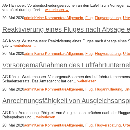
AG Hannover: Vorabentscheidungsersuchen an den EuGH zum Vorliegen außerg
verspätet durchgeführt…
weiterlesen →
20. Mai 2020
admin
Keine Kommentare
Allgemein
,
Flug
,
Flugverspätung
,
Urte
Reaktivierung eines Fluges nach Absage e
AG Königs Wusterhausen: Reaktivierung eines Fluges nach Absage eines Str
gab…
weiterlesen →
20. Mai 2020
admin
Keine Kommentare
Allgemein
,
Flug
,
Flugverspätung
,
Urte
Vorsorgemaßnahmen des Luftfahrtunterneh
AG Königs Wusterhausen: Vorsorgemaßnahmen des Luftfahrtunternehmens bei F
Schadensersatz. Das Amtsgericht hat der…
weiterlesen →
20. Mai 2020
admin
Keine Kommentare
Allgemein
,
Flug
,
Flugannullierung
,
Urt
Anrechnungsfähigkeit von Ausgleichsansp
AG Köln: Anrechnungsfähigkeit von Ausgleichsansprüchen nach der Fluggastr
Reisepreises und…
weiterlesen →
20. Mai 2020
admin
Keine Kommentare
Allgemein
,
Flug
,
Flugverspätung
,
Urte