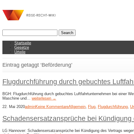
Startseite
Gesetze
Urteile
Eintrag getaggt ‘Beförderung’
Flugdurchführung durch gebuchtes Luftfah
BGH: Flugdurchführung durch gebuchtes Luftfahrtunternehmen bei einer Wet
Maschine und…
weiterlesen →
22. Mai 2020
admin
Keine Kommentare
Allgemein
,
Flug
,
Flugdurchführung
,
Ur
Schadensersatzansprüche bei Kündigung d
LG Hannover: Schadensersatzansprüche bei Kündigung des Vertrags wegen Flu