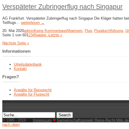
Verspäteter Zubringerflug nach Singapur
AG Frankfurt: Verspäteter Zubringerflug nach Singapur Die Kläger hatten b
Teilflugs…
weiterlesen →
20. Mai 2020
admin
Keine Kommentare
Allgemein
,
Flug
,
Flugdurchführung
,
Ur
Seite 1 von 60
1
2
3
4
5
weiter ›
Letzte »
Nächste Seite »
Informationen
Urteilsdatenbank
Kontakt
Fragen?
Anwälte für Reiserecht
Anwälte für Flugrecht
© 1995 - 2019
Impressum
❤
Gemeinschaftsprojekt Reise-Recht-Wiki.de
nach oben