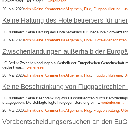
rückerstattet. Der Kläger…
weiterlesen →
20. Mai 2020
admin
Keine Kommentare
Allgemein
,
Flug
,
Flugannullierung
,
Urt
Keine Haftung des Hotelbetreibers für un
LG Nürnberg: Keine Haftung des Hotelbetreibers für unerlaubte Schwarzfahr
20. Mai 2020
admin
Keine Kommentare
Allgemein
,
Hotel
,
Hoteleigenschaften
Zwischenlandungen außerhalb der Europä
LG Berlin: Zwischenlandungen außerhalb der Europäischen Gemeinschaft mi
geplant war.…
weiterlesen →
20. Mai 2020
admin
Keine Kommentare
Allgemein
,
Flug
,
Flugdurchführung
,
Ur
Keine Beschränkung von Fluggastrechten 
LG Nürnberg: Keine Beschränkung von Fluggastrechten durch Beförderungsv
stattgegeben. Die Beklagte legte hiergegen Berufung ein.…
weiterlesen →
20. Mai 2020
admin
Keine Kommentare
Allgemein
,
Flug
,
Flugverspätung
,
Urte
Vorabentscheidungsersuchen an den EuGH 