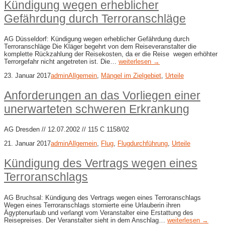
Kündigung wegen erheblicher
Gefährdung durch Terroranschläge
AG Düsseldorf: Kündigung wegen erheblicher Gefährdung durch
Terroranschläge Die Kläger begehrt von dem Reiseveranstalter die
komplette Rückzahlung der Reisekosten, da er die Reise wegen erhöhter
Terrorgefahr nicht angetreten ist. Die…
weiterlesen →
23. Januar 2017
admin
Allgemein
,
Mängel im Zielgebiet
,
Urteile
Anforderungen an das Vorliegen einer
unerwarteten schweren Erkrankung
AG Dresden // 12.07.2002 // 115 C 1158/02
21. Januar 2017
admin
Allgemein
,
Flug
,
Flugdurchführung
,
Urteile
Kündigung des Vertrags wegen eines
Terroranschlags
AG Bruchsal: Kündigung des Vertrags wegen eines Terroranschlags
Wegen eines Terroranschlags stornierte eine Urlauberin ihren
Ägyptenurlaub und verlangt vom Veranstalter eine Erstattung des
Reisepreises. Der Veranstalter sieht in dem Anschlag…
weiterlesen →