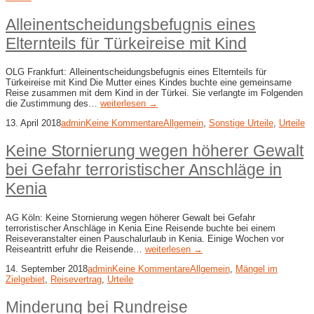
Alleinentscheidungsbefugnis eines
Elternteils für Türkeireise mit Kind
OLG Frankfurt: Alleinentscheidungsbefugnis eines Elternteils für
Türkeireise mit Kind Die Mutter eines Kindes buchte eine gemeinsame
Reise zusammen mit dem Kind in der Türkei. Sie verlangte im Folgenden
die Zustimmung des…
weiterlesen →
13. April 2018
admin
Keine Kommentare
Allgemein
,
Sonstige Urteile
,
Urteile
Keine Stornierung wegen höherer Gewalt
bei Gefahr terroristischer Anschläge in
Kenia
AG Köln: Keine Stornierung wegen höherer Gewalt bei Gefahr
terroristischer Anschläge in Kenia Eine Reisende buchte bei einem
Reiseveranstalter einen Pauschalurlaub in Kenia. Einige Wochen vor
Reiseantritt erfuhr die Reisende…
weiterlesen →
14. September 2018
admin
Keine Kommentare
Allgemein
,
Mängel im
Zielgebiet
,
Reisevertrag
,
Urteile
Minderung bei Rundreise