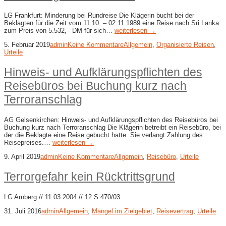
LG Frankfurt: Minderung bei Rundreise Die Klägerin bucht bei der
Beklagten für die Zeit vom 11.10. – 02.11.1989 eine Reise nach Sri Lanka
zum Preis von 5.532,– DM für sich…
weiterlesen →
5. Februar 2019
admin
Keine Kommentare
Allgemein
,
Organisierte Reisen
,
Urteile
Hinweis- und Aufklärungspflichten des
Reisebüros bei Buchung kurz nach
Terroranschlag
AG Gelsenkirchen: Hinweis- und Aufklärungspflichten des Reisebüros bei
Buchung kurz nach Terroranschlag Die Klägerin betreibt ein Reisebüro, bei
der die Beklagte eine Reise gebucht hatte. Sie verlangt Zahlung des
Reisepreises.…
weiterlesen →
9. April 2019
admin
Keine Kommentare
Allgemein
,
Reisebüro
,
Urteile
Terrorgefahr kein Rücktrittsgrund
LG Arnberg // 11.03.2004 // 12 S 470/03
31. Juli 2016
admin
Allgemein
,
Mängel im Zielgebiet
,
Reisevertrag
,
Urteile