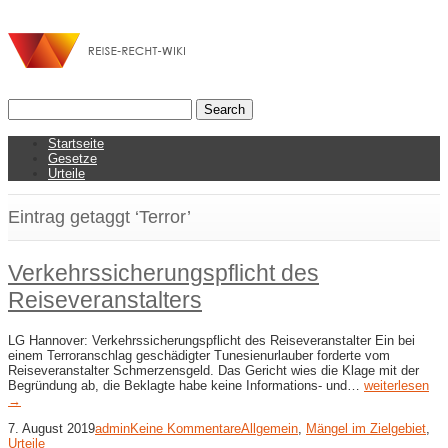
Startseite
Gesetze
Urteile
Eintrag getaggt ‘Terror’
Verkehrssicherungspflicht des
Reiseveranstalters
LG Hannover: Verkehrssicherungspflicht des Reiseveranstalter Ein bei
einem Terroranschlag geschädigter Tunesienurlauber forderte vom
Reiseveranstalter Schmerzensgeld. Das Gericht wies die Klage mit der
Begründung ab, die Beklagte habe keine Informations- und…
weiterlesen
→
7. August 2019
admin
Keine Kommentare
Allgemein
,
Mängel im Zielgebiet
,
Urteile