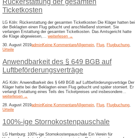
Rückerstattung der gesamten
Ticketkosten
LG Köln: Rückerstattung der gesamten Ticketkosten Die Kläger hatten bei
der Beklagten einen Flug gebucht und anschließend storniert. Sie
verlangen Erstattung der gesamten Ticketkosten. Das Amtsgericht hatte
die Klage abgewiesen,…
weiterlesen →
30. August 2019
admin
Keine Kommentare
Allgemein
,
Flug
,
Flugbuchung
,
Urteile
Anwendbarkeit des § 649 BGB auf
Luftbeförderungsverträge
AG Köln: Anwendbarkeit des § 649 BGB auf Luftbeförderungsverträge Der
Kläger hatte bei der Beklagten einen Flug gebucht und später storniert. Er
verlangt Erstattung eines Teils des Ticketpreises und insbesondere…
weiterlesen →
28. August 2019
admin
Keine Kommentare
Allgemein
,
Flug
,
Flugbuchung
,
Urteile
100%-ige Stornokostenpauschale
LG Hamburg: 100%-ige Stornokostenpauschale Ein Verein für