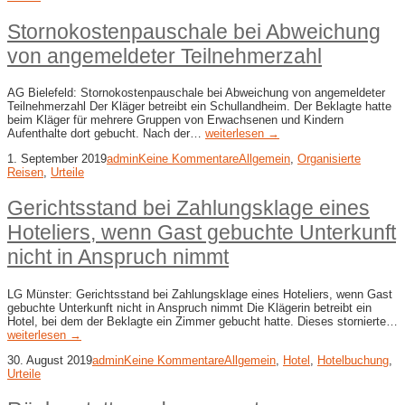
Stornokostenpauschale bei Abweichung
von angemeldeter Teilnehmerzahl
AG Bielefeld: Stornokostenpauschale bei Abweichung von angemeldeter
Teilnehmerzahl Der Kläger betreibt ein Schullandheim. Der Beklagte hatte
beim Kläger für mehrere Gruppen von Erwachsenen und Kindern
Aufenthalte dort gebucht. Nach der…
weiterlesen →
1. September 2019
admin
Keine Kommentare
Allgemein
,
Organisierte
Reisen
,
Urteile
Gerichtsstand bei Zahlungsklage eines
Hoteliers, wenn Gast gebuchte Unterkunft
nicht in Anspruch nimmt
LG Münster: Gerichtsstand bei Zahlungsklage eines Hoteliers, wenn Gast
gebuchte Unterkunft nicht in Anspruch nimmt Die Klägerin betreibt ein
Hotel, bei dem der Beklagte ein Zimmer gebucht hatte. Dieses stornierte…
weiterlesen →
30. August 2019
admin
Keine Kommentare
Allgemein
,
Hotel
,
Hotelbuchung
,
Urteile