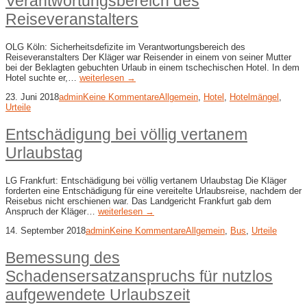
Verantwortungsbereich des
Reiseveranstalters
OLG Köln: Sicherheitsdefizite im Verantwortungsbereich des
Reiseveranstalters Der Kläger war Reisender in einem von seiner Mutter
bei der Beklagten gebuchten Urlaub in einem tschechischen Hotel. In dem
Hotel suchte er,…
weiterlesen →
23. Juni 2018
admin
Keine Kommentare
Allgemein
,
Hotel
,
Hotelmängel
,
Urteile
Entschädigung bei völlig vertanem
Urlaubstag
LG Frankfurt: Entschädigung bei völlig vertanem Urlaubstag Die Kläger
forderten eine Entschädigung für eine vereitelte Urlaubsreise, nachdem der
Reisebus nicht erschienen war. Das Landgericht Frankfurt gab dem
Anspruch der Kläger…
weiterlesen →
14. September 2018
admin
Keine Kommentare
Allgemein
,
Bus
,
Urteile
Bemessung des
Schadensersatzanspruchs für nutzlos
aufgewendete Urlaubszeit