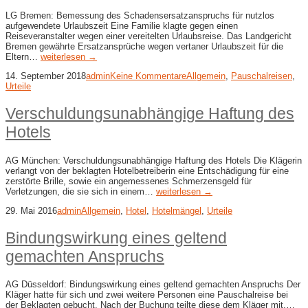
LG Bremen: Bemessung des Schadensersatzanspruchs für nutzlos
aufgewendete Urlaubszeit Eine Familie klagte gegen einen
Reiseveranstalter wegen einer vereitelten Urlaubsreise. Das Landgericht
Bremen gewährte Ersatzansprüche wegen vertaner Urlaubszeit für die
Eltern…
weiterlesen →
14. September 2018
admin
Keine Kommentare
Allgemein
,
Pauschalreisen
,
Urteile
Verschuldungsunabhängige Haftung des
Hotels
AG München: Verschuldungsunabhängige Haftung des Hotels Die Klägerin
verlangt von der beklagten Hotelbetreiberin eine Entschädigung für eine
zerstörte Brille, sowie ein angemessenes Schmerzensgeld für
Verletzungen, die sie sich in einem…
weiterlesen →
29. Mai 2016
admin
Allgemein
,
Hotel
,
Hotelmängel
,
Urteile
Bindungswirkung eines geltend
gemachten Anspruchs
AG Düsseldorf: Bindungswirkung eines geltend gemachten Anspruchs Der
Kläger hatte für sich und zwei weitere Personen eine Pauschalreise bei
der Beklagten gebucht. Nach der Buchung teilte diese dem Kläger mit,…