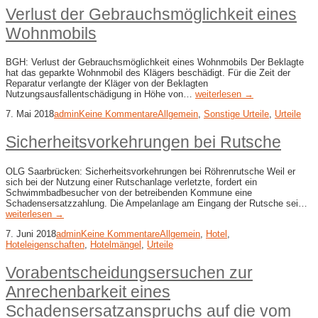
Verlust der Gebrauchsmöglichkeit eines
Wohnmobils
BGH: Verlust der Gebrauchsmöglichkeit eines Wohnmobils Der Beklagte
hat das geparkte Wohnmobil des Klägers beschädigt. Für die Zeit der
Reparatur verlangte der Kläger von der Beklagten
Nutzungsausfallentschädigung in Höhe von…
weiterlesen →
7. Mai 2018
admin
Keine Kommentare
Allgemein
,
Sonstige Urteile
,
Urteile
Sicherheitsvorkehrungen bei Rutsche
OLG Saarbrücken: Sicherheitsvorkehrungen bei Röhrenrutsche Weil er
sich bei der Nutzung einer Rutschanlage verletzte, fordert ein
Schwimmbadbesucher von der betreibenden Kommune eine
Schadensersatzzahlung. Die Ampelanlage am Eingang der Rutsche sei…
weiterlesen →
7. Juni 2018
admin
Keine Kommentare
Allgemein
,
Hotel
,
Hoteleigenschaften
,
Hotelmängel
,
Urteile
Vorabentscheidungsersuchen zur
Anrechenbarkeit eines
Schadensersatzanspruchs auf die vom