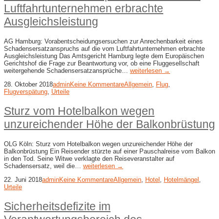
Luftfahrtunternehmen erbrachte
Ausgleichsleistung
AG Hamburg: Vorabentscheidungsersuchen zur Anrechenbarkeit eines
Schadensersatzanspruchs auf die vom Luftfahrtunternehmen erbrachte
Ausgleichsleistung Das Amtsgericht Hamburg legte dem Europäischen
Gerichtshof die Frage zur Beantwortung vor, ob eine Fluggesellschaft
weitergehende Schadensersatzansprüche…
weiterlesen →
28. Oktober 2018
admin
Keine Kommentare
Allgemein
,
Flug
,
Flugverspätung
,
Urteile
Sturz vom Hotelbalkon wegen
unzureichender Höhe der Balkonbrüstung
OLG Köln: Sturz vom Hotelbalkon wegen unzureichender Höhe der
Balkonbrüstung Ein Reisender stürzte auf einer Pauschalreise vom Balkon
in den Tod. Seine Witwe verklagte den Reiseveranstalter auf
Schadensersatz, weil die…
weiterlesen →
22. Juni 2018
admin
Keine Kommentare
Allgemein
,
Hotel
,
Hotelmängel
,
Urteile
Sicherheitsdefizite im