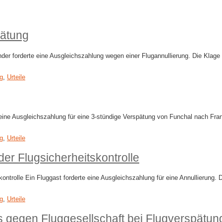
pätung
er forderte eine Ausgleichszahlung wegen einer Flugannullierung. Die Klage 
g
,
Urteile
eine Ausgleichszahlung für eine 3-stündige Verspätung von Funchal nach Frank
g
,
Urteile
der Flugsicherheitskontrolle
ntrolle Ein Fluggast forderte eine Ausgleichszahlung für eine Annullierung. 
ng
,
Urteile
 gegen Fluggesellschaft bei Flugverspätun