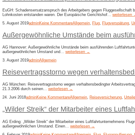
EuGH: Schadensersatzanspruch des Arbeitgebers gegen Fluggesellschaft bei 
Lohnkosten entstanden waren. Der Europäische Gerichtshof…
weiterlesen
5. August 2019
admin
Keine Kommentare
Allgemein
,
Flug
,
Flugverspätung
,
Ur
Außergewöhnliche Umstände beim ausführ
AG Hannover: Außergewöhnliche Umstände beim ausführenden Luftfahrtunterneh
außergewöhnlichen Umstand und…
weiterlesen →
3. August 2019
admin
Allgemein
Reisevertragsstorno wegen verhaltensbedi
AG München: Reisevertragsstorno wegen verhaltensbedingter Arbeitsvertrag
21.3.2006 durch seinen…
weiterlesen →
24. Juni 2018
admin
Keine Kommentare
Allgemein
,
Reiseversicherung
,
Urteil
„Wilder Streik“ der Mitarbeiter eines Luftf
AG Erding: „Wilder Streik“ der Mitarbeiter eines Luftfahrtunternehmens Flugr
außergewöhnlichen Umstand. Einen…
weiterlesen →
6. Februar 2019
admin
Keine Kommentare
Allgemein
,
Flug
,
Flugannullierung
,