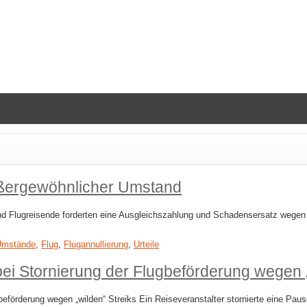
außergewöhnlicher Umstand
d Flugreisende forderten eine Ausgleichszahlung und Schadensersatz wegen 
Umstände
,
Flug
,
Flugannullierung
,
Urteile
ei Stornierung der Flugbeförderung wegen „
eförderung wegen „wilden“ Streiks Ein Reiseveranstalter stornierte eine Paus