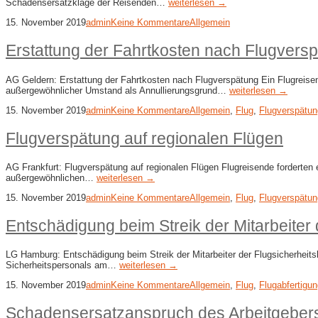
Schadensersatzklage der Reisenden…
weiterlesen →
15. November 2019
admin
Keine Kommentare
Allgemein
Erstattung der Fahrtkosten nach Flugvers
AG Geldern: Erstattung der Fahrtkosten nach Flugverspätung Ein Flugreisend
außergewöhnlicher Umstand als Annullierungsgrund…
weiterlesen →
15. November 2019
admin
Keine Kommentare
Allgemein
,
Flug
,
Flugverspätun
Flugverspätung auf regionalen Flügen
AG Frankfurt: Flugverspätung auf regionalen Flügen Flugreisende forderten 
außergewöhnlichen…
weiterlesen →
15. November 2019
admin
Keine Kommentare
Allgemein
,
Flug
,
Flugverspätun
Entschädigung beim Streik der Mitarbeiter 
LG Hamburg: Entschädigung beim Streik der Mitarbeiter der Flugsicherheitsko
Sicherheitspersonals am…
weiterlesen →
15. November 2019
admin
Keine Kommentare
Allgemein
,
Flug
,
Flugabfertigu
Schadensersatzanspruch des Arbeitgebers