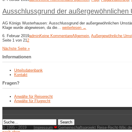
Ausschlussgrund der außergewöhnlichen U
AG Königs Wusterhausen: Ausschlussgrund der außergewöhnlichen Umstände 
Klage wurde abgewiesen, da die…
weiterlesen →
6. Februar 2019
admin
Keine Kommentare
Allgemein
,
Außergewöhnliche Ums
Seite 1 von 2
1
2
Nächste Seite »
Informationen
Urteilsdatenbank
Kontakt
Fragen?
Anwälte für Reiserecht
Anwälte für Flugrecht
© 1995 - 2019
Impressum
❤
Gemeinschaftsprojekt Reise-Recht-Wiki.de
nach oben