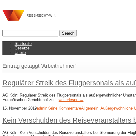
Startseite
Gesetze
Urteile
Eintrag getaggt ‘Arbeitnehmer’
Regulärer Streik des Flugpersonals als 
AG Köln: Regulärer Streik des Flugpersonals als außergewöhnlicher Umstan
Europäischen Gerichtshof zu…
weiterlesen →
15. November 2019
admin
Keine Kommentare
Allgemein
,
Außergewöhnliche 
Kein Verschulden des Reiseveranstalters b
AG Köln: Kein Verschulden des Reiseveranstalters bei Stornierung der Flugb