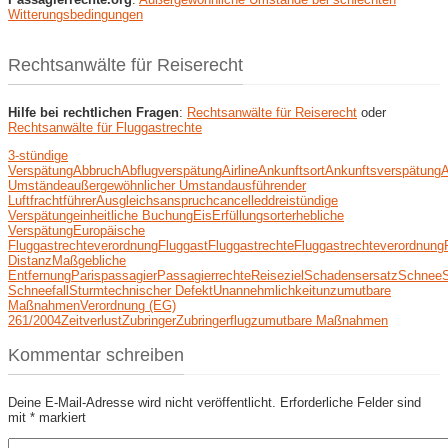
Witterungsbedingungen
Rechtsanwälte für Reiserecht
Hilfe bei rechtlichen Fragen
:
Rechtsanwälte für Reiserecht
oder
Rechtsanwälte für Fluggastrechte
3-stündige
Verspätung
Abbruch
Abflugverspätung
Airline
Ankunftsort
Ankunftsverspätung
A
Umstände
außergewöhnlicher Umstand
ausführender
Luftfrachtführer
Ausgleichsanspruch
cancelled
dreistündige
Verspätung
einheitliche Buchung
Eis
Erfüllungsort
erhebliche
Verspätung
Europäische
Fluggastrechteverordnung
Fluggast
Fluggastrechte
Fluggastrechteverordnung
Distanz
Maßgebliche
Entfernung
Paris
passagier
Passagierrechte
Reiseziel
Schadensersatz
Schnee
Schneefall
Sturm
technischer Defekt
Unannehmlichkeit
unzumutbare
Maßnahmen
Verordnung (EG)
261/2004
Zeitverlust
Zubringer
Zubringerflug
zumutbare Maßnahmen
Kommentar schreiben
Deine E-Mail-Adresse wird nicht veröffentlicht.
Erforderliche Felder sind
mit
*
markiert