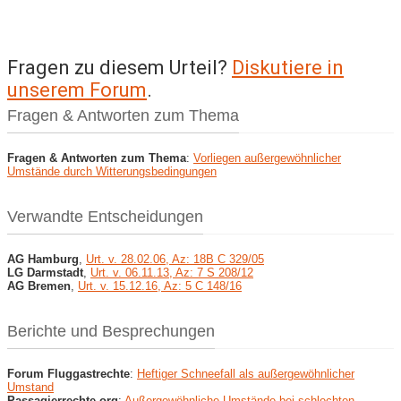
Fragen zu diesem Urteil?
Diskutiere in
unserem Forum
.
Fragen & Antworten zum Thema
Fragen & Antworten zum Thema
:
Vorliegen außergewöhnlicher
Umstände durch Witterungsbedingungen
Verwandte Entscheidungen
AG Hamburg
,
Urt. v. 28.02.06, Az: 18B C 329/05
LG Darmstadt
,
Urt. v. 06.11.13, Az: 7 S 208/12
AG Bremen
,
Urt. v. 15.12.16, Az: 5 C 148/16
Berichte und Besprechungen
Forum Fluggastrechte
:
Heftiger Schneefall als außergewöhnlicher
Umstand
Passagierrechte.org
:
Außergewöhnliche Umstände bei schlechten