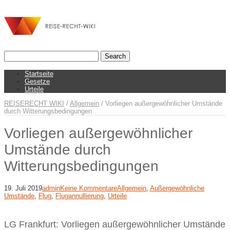
Startseite
Gesetze
Urteile
REISERECHT WIKI
/
Allgemein
/
Vorliegen außergewöhnlicher Umstände
durch Witterungsbedingungen
Vorliegen außergewöhnlicher
Umstände durch
Witterungsbedingungen
19. Juli 2019
admin
Keine Kommentare
Allgemein
,
Außergewöhnliche
Umstände
,
Flug
,
Flugannullierung
,
Urteile
LG Frankfurt: Vorliegen außergewöhnlicher Umstände