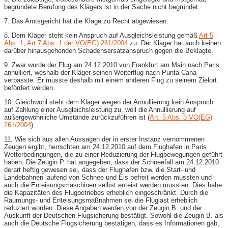
begründete Berufung des Klägers ist in der Sache nicht begründet.
7. Das Amtsgericht hat die Klage zu Recht abgewiesen.
8. Dem Kläger steht kein Anspruch auf Ausgleichsleistung gemäß
Art 5
Abs. 1
,
Art 7 Abs. 1 der VO(EG) 261/2004
zu. Der Kläger hat auch keinen
darüber hinausgehenden Schadensersatzanspruch gegen die Beklagte.
9. Zwar wurde der Flug am 24.12.2010 von Frankfurt am Main nach Paris
annulliert, weshalb der Kläger seinen Weiterflug nach Punta Cana
verpasste. Er musste deshalb mit einem anderen Flug zu seinem Zielort
befördert werden.
10. Gleichwohl steht dem Kläger wegen der Annullierung kein Anspruch
auf Zahlung einer Ausgleichsleistung zu, weil die Annullierung auf
außergewöhnliche Umstände zurückzuführen ist (
Art. 5 Abs. 3 VO(EG)
261/2004
).
11. Wie sich aus allen Aussagen der in erster Instanz vernommenen
Zeugen ergibt, herrschten am 24.12.2010 auf dem Flughafen in Paris
Wetterbedingungen, die zu einer Reduzierung der Flugbewegungen geführt
haben. Die Zeugin P. hat angegeben, dass der Schneefall am 24.12.2010
derart heftig gewesen sei, dass der Flughafen bzw. die Start- und
Landebahnen laufend von Schnee und Eis befreit werden mussten und
auch die Enteisungsmaschinen selbst enteist werden mussten. Dies habe
die Kapazitäten des Flugbetriebes erheblich eingeschränkt. Durch die
Räumungs- und Enteisungsmaßnahmen sei die Fluglast erheblich
reduziert worden. Diese Angaben werden von der Zeugin B. und der
Auskunft der Deutschen Flugsicherung bestätigt. Sowohl die Zeugin B. als
auch die Deutsche Flugsicherung bestätigen, dass es Informationen gab,