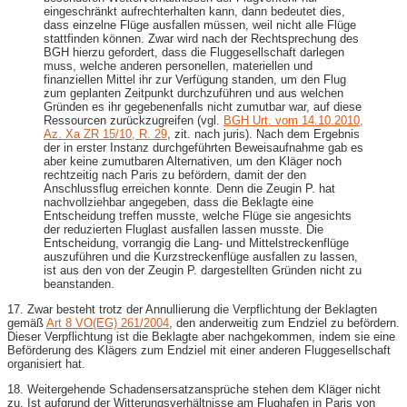
eingeschränkt aufrechterhalten kann, dann bedeutet dies,
dass einzelne Flüge ausfallen müssen, weil nicht alle Flüge
stattfinden können. Zwar wird nach der Rechtsprechung des
BGH hierzu gefordert, dass die Fluggesellschaft darlegen
muss, welche anderen personellen, materiellen und
finanziellen Mittel ihr zur Verfügung standen, um den Flug
zum geplanten Zeitpunkt durchzuführen und aus welchen
Gründen es ihr gegebenenfalls nicht zumutbar war, auf diese
Ressourcen zurückzugreifen (vgl.
BGH Urt. vom 14.10.2010,
Az. Xa ZR 15/10, R. 29
, zit. nach juris). Nach dem Ergebnis
der in erster Instanz durchgeführten Beweisaufnahme gab es
aber keine zumutbaren Alternativen, um den Kläger noch
rechtzeitig nach Paris zu befördern, damit der den
Anschlussflug erreichen konnte. Denn die Zeugin P. hat
nachvollziehbar angegeben, dass die Beklagte eine
Entscheidung treffen musste, welche Flüge sie angesichts
der reduzierten Fluglast ausfallen lassen musste. Die
Entscheidung, vorrangig die Lang- und Mittelstreckenflüge
auszuführen und die Kurzstreckenflüge ausfallen zu lassen,
ist aus den von der Zeugin P. dargestellten Gründen nicht zu
beanstanden.
17. Zwar besteht trotz der Annullierung die Verpflichtung der Beklagten
gemäß
Art 8 VO(EG) 261/2004
, den anderweitig zum Endziel zu befördern.
Dieser Verpflichtung ist die Beklagte aber nachgekommen, indem sie eine
Beförderung des Klägers zum Endziel mit einer anderen Fluggesellschaft
organisiert hat.
18. Weitergehende Schadensersatzansprüche stehen dem Kläger nicht
zu. Ist aufgrund der Witterungsverhältnisse am Flughafen in Paris von