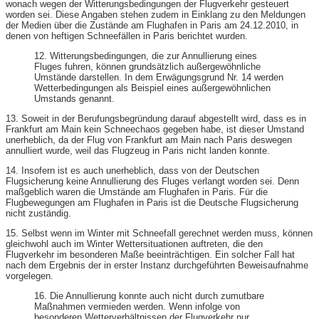
wonach wegen der Witterungsbedingungen der Flugverkehr gesteuert
worden sei. Diese Angaben stehen zudem in Einklang zu den Meldungen
der Medien über die Zustände am Flughafen in Paris am 24.12.2010, in
denen von heftigen Schneefällen in Paris berichtet wurden.
12. Witterungsbedingungen, die zur Annullierung eines
Fluges fuhren, können grundsätzlich außergewöhnliche
Umstände darstellen. In dem Erwägungsgrund Nr. 14 werden
Wetterbedingungen als Beispiel eines außergewöhnlichen
Umstands genannt.
13. Soweit in der Berufungsbegründung darauf abgestellt wird, dass es in
Frankfurt am Main kein Schneechaos gegeben habe, ist dieser Umstand
unerheblich, da der Flug von Frankfurt am Main nach Paris deswegen
annulliert wurde, weil das Flugzeug in Paris nicht landen konnte.
14. Insofern ist es auch unerheblich, dass von der Deutschen
Flugsicherung keine Annullierung des Fluges verlangt worden sei. Denn
maßgeblich waren die Umstände am Flughafen in Paris. Für die
Flugbewegungen am Flughafen in Paris ist die Deutsche Flugsicherung
nicht zuständig.
15. Selbst wenn im Winter mit Schneefall gerechnet werden muss, können
gleichwohl auch im Winter Wettersituationen auftreten, die den
Flugverkehr im besonderen Maße beeinträchtigen. Ein solcher Fall hat
nach dem Ergebnis der in erster Instanz durchgeführten Beweisaufnahme
vorgelegen.
16. Die Annullierung konnte auch nicht durch zumutbare
Maßnahmen vermieden werden. Wenn infolge von
besonderen Wetterverhältnissen der Flugverkehr nur