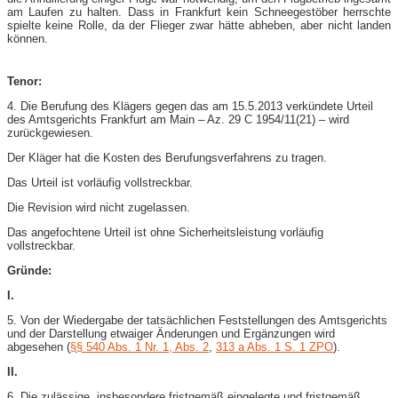
am Laufen zu halten. Dass in Frankfurt kein Schneegestöber herrschte
spielte keine Rolle, da der Flieger zwar hätte abheben, aber nicht landen
können.
Tenor:
4. Die Berufung des Klägers gegen das am 15.5.2013 verkündete Urteil
des Amtsgerichts Frankfurt am Main – Az. 29 C 1954/11(21) – wird
zurückgewiesen.
Der Kläger hat die Kosten des Berufungsverfahrens zu tragen.
Das Urteil ist vorläufig vollstreckbar.
Die Revision wird nicht zugelassen.
Das angefochtene Urteil ist ohne Sicherheitsleistung vorläufig
vollstreckbar.
Gründe:
I.
5. Von der Wiedergabe der tatsächlichen Feststellungen des Amtsgerichts
und der Darstellung etwaiger Änderungen und Ergänzungen wird
abgesehen (
§§ 540 Abs. 1 Nr. 1, Abs. 2
,
313 a Abs. 1 S. 1 ZPO
).
II.
6. Die zulässige, insbesondere fristgemäß eingelegte und fristgemäß