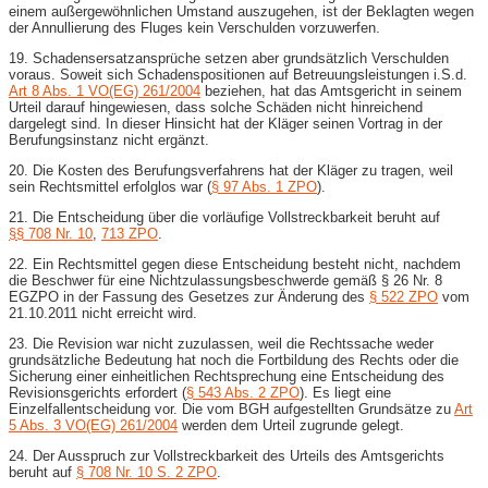
einem außergewöhnlichen Umstand auszugehen, ist der Beklagten wegen
der Annullierung des Fluges kein Verschulden vorzuwerfen.
19. Schadensersatzansprüche setzen aber grundsätzlich Verschulden
voraus. Soweit sich Schadenspositionen auf Betreuungsleistungen i.S.d.
Art 8 Abs. 1 VO(EG) 261/2004
beziehen, hat das Amtsgericht in seinem
Urteil darauf hingewiesen, dass solche Schäden nicht hinreichend
dargelegt sind. In dieser Hinsicht hat der Kläger seinen Vortrag in der
Berufungsinstanz nicht ergänzt.
20. Die Kosten des Berufungsverfahrens hat der Kläger zu tragen, weil
sein Rechtsmittel erfolglos war (
§ 97 Abs. 1 ZPO
).
21. Die Entscheidung über die vorläufige Vollstreckbarkeit beruht auf
§§ 708 Nr. 10
,
713 ZPO
.
22. Ein Rechtsmittel gegen diese Entscheidung besteht nicht, nachdem
die Beschwer für eine Nichtzulassungsbeschwerde gemäß § 26 Nr. 8
EGZPO in der Fassung des Gesetzes zur Änderung des
§ 522 ZPO
vom
21.10.2011 nicht erreicht wird.
23. Die Revision war nicht zuzulassen, weil die Rechtssache weder
grundsätzliche Bedeutung hat noch die Fortbildung des Rechts oder die
Sicherung einer einheitlichen Rechtsprechung eine Entscheidung des
Revisionsgerichts erfordert (
§ 543 Abs. 2 ZPO
). Es liegt eine
Einzelfallentscheidung vor. Die vom BGH aufgestellten Grundsätze zu
Art
5 Abs. 3 VO(EG) 261/2004
werden dem Urteil zugrunde gelegt.
24. Der Ausspruch zur Vollstreckbarkeit des Urteils des Amtsgerichts
beruht auf
§ 708 Nr. 10 S. 2 ZPO
.