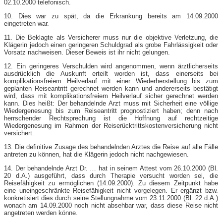
02.10.2000 telefonisch.
10. Dies war zu spät, da die Erkrankung bereits am 14.09.2000
eingetreten war.
11. Die Beklagte als Versicherer muss nur die objektive Verletzung, die
Klägerin jedoch einen geringeren Schuldgrad als grobe Fahrlässigkeit oder
Vorsatz nachweisen. Dieser Beweis ist ihr nicht gelungen.
12. Ein geringeres Verschulden wird angenommen, wenn ärztlicherseits
ausdrücklich die Auskunft erteilt worden ist, dass einerseits bei
komplikationsfreiem Heilverlauf mit einer Wiederherstellung bis zum
geplanten Reiseantritt gerechnet werden kann und andererseits bestätigt
wird, dass mit komplikationsfreiem Heilverlauf sicher gerechnet werden
kann. Dies heißt: Der behandelnde Arzt muss mit Sicherheit eine völlige
Wiedergenesung bis zum Reiseantritt prognostiziert haben; denn nach
herrschender Rechtsprechung ist die Hoffnung auf rechtzeitige
Wiedergenesung im Rahmen der Reiserücktrittskostenversicherung nicht
versichert.
13. Die definitive Zusage des behandelnden Arztes die Reise auf alle Fälle
antreten zu können, hat die Klägerin jedoch nicht nachgewiesen.
14. Der behandelnde Arzt Dr. … hat in seinem Attest vom 26.10.2000 (Bl.
20 d.A.) ausgeführt, dass durch Therapie versucht worden sei, die
Reisefähigkeit zu ermöglichen (14.09.2000). Zu diesem Zeitpunkt habe
eine uneingeschränkte Reisefähigkeit nicht vorgelegen. Er ergänzt bzw.
konkretisiert dies durch seine Stellungnahme vom 23.11.2000 (Bl. 22 d.A.)
wonach am 14.09.2000 noch nicht absehbar war, dass diese Reise nicht
angetreten werden könne.