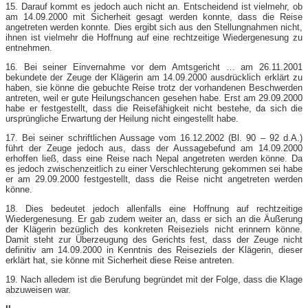
15. Darauf kommt es jedoch auch nicht an. Entscheidend ist vielmehr, ob
am 14.09.2000 mit Sicherheit gesagt werden konnte, dass die Reise
angetreten werden konnte. Dies ergibt sich aus den Stellungnahmen nicht,
ihnen ist vielmehr die Hoffnung auf eine rechtzeitige Wiedergenesung zu
entnehmen.
16. Bei seiner Einvernahme vor dem Amtsgericht … am 26.11.2001
bekundete der Zeuge der Klägerin am 14.09.2000 ausdrücklich erklärt zu
haben, sie könne die gebuchte Reise trotz der vorhandenen Beschwerden
antreten, weil er gute Heilungschancen gesehen habe. Erst am 29.09.2000
habe er festgestellt, dass die Reisefähigkeit nicht bestehe, da sich die
ursprüngliche Erwartung der Heilung nicht eingestellt habe.
17. Bei seiner schriftlichen Aussage vom 16.12.2002 (Bl. 90 – 92 d.A.)
führt der Zeuge jedoch aus, dass der Aussagebefund am 14.09.2000
erhoffen ließ, dass eine Reise nach Nepal angetreten werden könne. Da
es jedoch zwischenzeitlich zu einer Verschlechterung gekommen sei habe
er am 29.09.2000 festgestellt, dass die Reise nicht angetreten werden
könne.
18. Dies bedeutet jedoch allenfalls eine Hoffnung auf rechtzeitige
Wiedergenesung. Er gab zudem weiter an, dass er sich an die Äußerung
der Klägerin bezüglich des konkreten Reiseziels nicht erinnern könne.
Damit steht zur Überzeugung des Gerichts fest, dass der Zeuge nicht
definitiv am 14.09.2000 in Kenntnis des Reiseziels der Klägerin, dieser
erklärt hat, sie könne mit Sicherheit diese Reise antreten.
19. Nach alledem ist die Berufung begründet mit der Folge, dass die Klage
abzuweisen war.