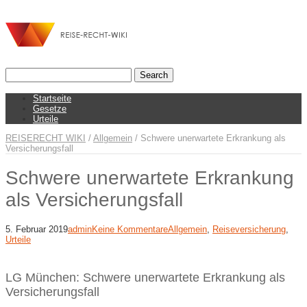
Startseite
Gesetze
Urteile
REISERECHT WIKI
/
Allgemein
/
Schwere unerwartete Erkrankung als
Versicherungsfall
Schwere unerwartete Erkrankung
als Versicherungsfall
5. Februar 2019
admin
Keine Kommentare
Allgemein
,
Reiseversicherung
,
Urteile
LG München: Schwere unerwartete Erkrankung als
Versicherungsfall