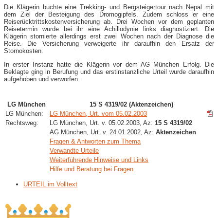
Die Klägerin buchte eine Trekking- und Bergsteigertour nach Nepal mit
dem Ziel der Besteigung des Dromogipfels. Zudem schloss er eine
Reiserücktrittskostenversicherung ab. Drei Wochen vor dem geplanten
Reisetermin wurde bei ihr eine Achillodynie links diagnostiziert. Die
Klägerin stornierte allerdings erst zwei Wochen nach der Diagnose die
Reise. Die Versicherung verweigerte ihr daraufhin den Ersatz der
Stornokosten.
In erster Instanz hatte die Klägerin vor dem AG München Erfolg. Die
Beklagte ging in Berufung und das erstinstanzliche Urteil wurde daraufhin
aufgehoben und verworfen.
LG München
15 S 4319/02 (Aktenzeichen)
LG München:
LG München, Urt. vom 05.02.2003
Rechtsweg:
LG München, Urt. v. 05.02.2003, Az:
15 S 4319/02
AG München, Urt. v. 24.01.2002, Az:
Aktenzeichen
Fragen & Antworten zum Thema
Verwandte Urteile
Weiterführende Hinweise und Links
Hilfe und Beratung bei Fragen
URTEIL im Volltext