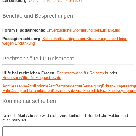
LG Duisburg
,
Urt. v. 12.10.12, Az: 7 S 187/11
Berichte und Besprechungen
Forum Fluggastrechte
:
Unverzügliche Stornierung bei Erkrankung
Passagierrechte.org
:
Schuldhaftes zögern bei Stornierung einer Reise
wegen Erkrankung
Rechtsanwälte für Reiserecht
Hilfe bei rechtlichen Fragen
:
Rechtsanwälte für Reiserecht
oder
Rechtsanwälte für Fluggastrechte
Achillessehne
Achillodynie
Arzt
Bergsteigertour
Besteigung
Erkrankung
ersatz
g
Fahrlässigkeit
Heilung
kosten
Kostenersatz
Krankheitsbild
Krankheitssymptom
Kommentar schreiben
Deine E-Mail-Adresse wird nicht veröffentlicht.
Erforderliche Felder sind
mit
*
markiert