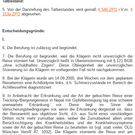
Tatbestand:
5. Von der Darstellung des Tatbestandes wird gemäß
§ 540 ZPO
i.V.m.
§
313a ZPO
abgesehen.
Entscheidungsgründe:
I.
6. Die Berufung ist zulässig und begründet.
7. Die Berufung ist begründet, weil die Klägerin nicht unverzüglich die
Reise storniert hat. Unverzüglich heißt in Übereinstimmung mit § 121 BGB
„ohne schuldhaftes Zögern“. Diese Obliegenheit der unverzüglichen
Stornierung ist die Klägerin im vorliegenden Fall nicht nachgekommen.
8. Bei der Klägerin wurde am 14.09.2000, drei Wochen vor dem geplanten
Reisetermin eine Achillodynie links, d.h. Schmerzzustände im Bereich der
Achillessehne diagnostiziert.
9. In Anbetracht der Erkrankung und der Art der gebuchten Reise einer
Trecking-​/Bergsteigerreise in Nepal mit Gipfelbesteigung lag eine schwere
unerwartete Erkrankung vor. Diese liegt im Sinne der
Versicherungsbedingungen vor, wenn die Erkrankung dergestalt ist, dass
der Reiseantritt aus objektiver Sicht, d.h. aus Sicht eines verständigen
Dritten nicht mehr zumutbar wäre, wobei die Zumutbarkeit allein unter
Berücksichtigung des Krankheitsbildes und der Krankheitssymptome
sowie der Art der gebuchten Reise zu beurteilen ist (vgl. statt vieler, OLG
München VersR 87, 1032). Die Klägerin stornierte die Reise erst am