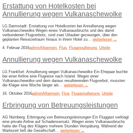
Erstattung von Hotelkosten bei
Annullierung wegen Vulkanaschewolke
LG Darmstadt: Erstattung von Hotelkosten bei Annullierung wegen
Vulkanaschewolke Wegen eines Vulkanausbruchs und des damit
verbundenen Flugverbots, sind zwei Urlauber gezwungen, über den
geplanten Reisezeitraum hinaus in ihrem Hotel zu…
weiterlesen →
4. Februar 2016
admin
Allgemein
,
Flug
,
Flugannullierung
,
Urteile
Annullierung wegen Vulkanaschewolke
LG Frankfurt: Annullierung wegen Vulkanaschewolke Ein Ehepaar buchte
bei einer Airline eine Flugreise nach Island. Wegen einer
Vulkanaschewolke und dem daraus resultierenden Flugverbot, mussten
die Kläger eine Woche länger als…
weiterlesen →
16. Oktober 2016
admin
Allgemein
,
Flug
,
Flugannullierung
,
Urteile
Erbringung von Betreuungsleistungen
AG Nürnberg: Erbringung von Betreuungsleistungen Ein Fluggast verklagt
eine private Airline auf Schadensersatz. Wegen eines Vulkanausbruchs
hatte der Flug des Klägers mehrere Stunden Verspätung. Während der
Wartezeit ließ die Gesellschaft…
weiterlesen →