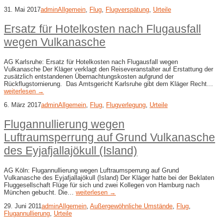
31. Mai 2017
admin
Allgemein
,
Flug
,
Flugverspätung
,
Urteile
Ersatz für Hotelkosten nach Flugausfall
wegen Vulkanasche
AG Karlsruhe: Ersatz für Hotelkosten nach Flugausfall wegen
Vulkanasche Der Kläger verklagt den Reiseveranstalter auf Erstattung der
zusätzlich entstandenen Übernachtungskosten aufgrund der
Rückflugstornierung. Das Amtsgericht Karlsruhe gibt dem Kläger Recht…
weiterlesen →
6. März 2017
admin
Allgemein
,
Flug
,
Flugverlegung
,
Urteile
Flugannullierung wegen
Luftraumsperrung auf Grund Vulkanasche
des Eyjafjallajökull (Island)
AG Köln: Flugannullierung wegen Luftraumsperrung auf Grund
Vulkanasche des Eyjafjallajökull (Island) Der Kläger hatte bei der Beklaten
Fluggesellschaft Flüge für sich und zwei Kollegen von Hamburg nach
München gebucht. Die…
weiterlesen →
29. Juni 2011
admin
Allgemein
,
Außergewöhnliche Umstände
,
Flug
,
Flugannullierung
,
Urteile