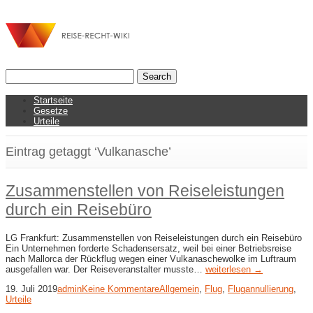
Startseite
Gesetze
Urteile
Eintrag getaggt ‘Vulkanasche’
Zusammenstellen von Reiseleistungen
durch ein Reisebüro
LG Frankfurt: Zusammenstellen von Reiseleistungen durch ein Reisebüro
Ein Unternehmen forderte Schadensersatz, weil bei einer Betriebsreise
nach Mallorca der Rückflug wegen einer Vulkanaschewolke im Luftraum
ausgefallen war. Der Reiseveranstalter musste…
weiterlesen →
19. Juli 2019
admin
Keine Kommentare
Allgemein
,
Flug
,
Flugannullierung
,
Urteile