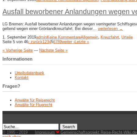
Ausfall beworbener Anlandungen wegen ver
LG Bremen: Ausfall beworbener Anlandungen wegen verringerter Schiffsgesch
geltend wegen einer Grönlandkreuzfahrt. Bei dieser…
weiterlesen →
1. September 2019
admin
Keine Kommentare
Allgemein
,
Kreuzfahrt
,
Urteile
Seite 5 von 46
‹ zurück
1
2
3
4
5
6
7
8
9
weiter ›
Letzte »
« Vorherige Seite
—
Nächste Seite »
Informationen
Urteilsdatenbank
Kontakt
Fragen?
Anwälte für Reiserecht
Anwälte für Flugrecht
© 1995 - 2019
Impressum
❤
Gemeinschaftsprojekt Reise-Recht-Wiki.de
nach oben