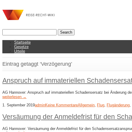
Startseite
Gesetze
Urteile
Eintrag getaggt ‘Verzögerung’
Anspruch auf immateriellen Schadensersat
AG Hannover: Anspruch auf immateriellen Schadensersatz bei Änderung des 
weiterlesen →
1. September 2019
admin
Keine Kommentare
Allgemein
,
Flug
,
Flugänderung
,
Versäumung der Anmeldefrist für den Sch
AG Hannover: Versäumung der Anmeldefrist für den Schadensersatzanspruch