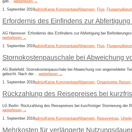
gab…
weiterlesen →
1. September 2019
admin
Keine Kommentare
Allgemein
,
Flug
,
Flugannullieru
Erfordernis des Einfindens zur Abfertigun
AG Hannover: Erfordernis des Einfindens zur Abfertigung bei Beförderungsv
weiterlesen →
1. September 2019
admin
Keine Kommentare
Allgemein
,
Flug
,
Flugannullieru
Stornokostenpauschale bei Abweichung vo
AG Bielefeld: Stornokostenpauschale bei Abweichung von angemeldeter Teil
gebucht. Nach der…
weiterlesen →
1. September 2019
admin
Keine Kommentare
Allgemein
,
Organisierte Reisen
Rückzahlung des Reisepreises bei kurzfris
LG Berlin: Rückzahlung des Reisepreises bei kurzfristiger Stornierung der
weiterlesen →
1. September 2019
admin
Keine Kommentare
Allgemein
,
Reisevertrag
,
Urteile
Mehrkosten für verlängerte Nutzungsdauer