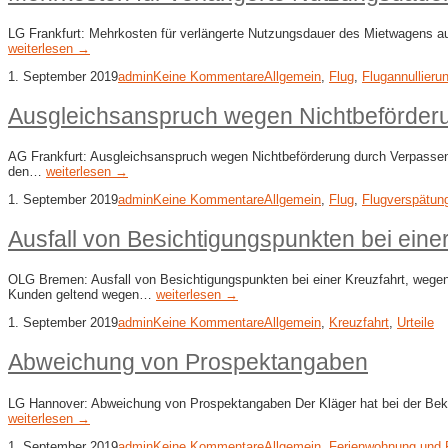
LG Frankfurt: Mehrkosten für verlängerte Nutzungsdauer des Mietwagens auf
weiterlesen →
1. September 2019
admin
Keine Kommentare
Allgemein
,
Flug
,
Flugannullieru
Ausgleichsanspruch wegen Nichtbeförderu
AG Frankfurt: Ausgleichsanspruch wegen Nichtbeförderung durch Verpassen d
den…
weiterlesen →
1. September 2019
admin
Keine Kommentare
Allgemein
,
Flug
,
Flugverspätun
Ausfall von Besichtigungspunkten bei eine
OLG Bremen: Ausfall von Besichtigungspunkten bei einer Kreuzfahrt, wegen 
Kunden geltend wegen…
weiterlesen →
1. September 2019
admin
Keine Kommentare
Allgemein
,
Kreuzfahrt
,
Urteile
Abweichung von Prospektangaben
LG Hannover: Abweichung von Prospektangaben Der Kläger hat bei der Bekla
weiterlesen →
1. September 2019
admin
Keine Kommentare
Allgemein
,
Ferienwohnung und 