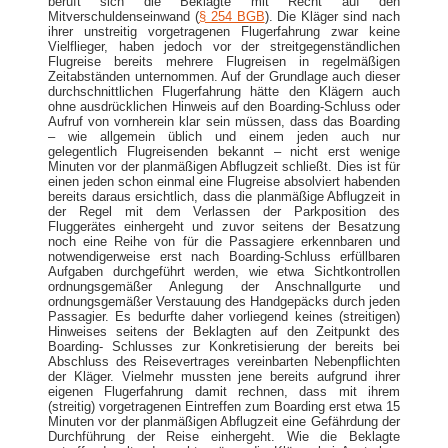
beruft sich die Beklagte mit Recht auf den
Mitverschuldenseinwand (
§ 254 BGB
). Die Kläger sind nach
ihrer unstreitig vorgetragenen Flugerfahrung zwar keine
Vielflieger, haben jedoch vor der streitgegenständlichen
Flugreise bereits mehrere Flugreisen in regelmäßigen
Zeitabständen unternommen. Auf der Grundlage auch dieser
durchschnittlichen Flugerfahrung hätte den Klägern auch
ohne ausdrücklichen Hinweis auf den Boarding-Schluss oder
Aufruf von vornherein klar sein müssen, dass das Boarding
– wie allgemein üblich und einem jeden auch nur
gelegentlich Flugreisenden bekannt – nicht erst wenige
Minuten vor der planmäßigen Abflugzeit schließt. Dies ist für
einen jeden schon einmal eine Flugreise absolviert habenden
bereits daraus ersichtlich, dass die planmäßige Abflugzeit in
der Regel mit dem Verlassen der Parkposition des
Fluggerätes einhergeht und zuvor seitens der Besatzung
noch eine Reihe von für die Passagiere erkennbaren und
notwendigerweise erst nach Boarding-Schluss erfüllbaren
Aufgaben durchgeführt werden, wie etwa Sichtkontrollen
ordnungsgemäßer Anlegung der Anschnallgurte und
ordnungsgemäßer Verstauung des Handgepäcks durch jeden
Passagier. Es bedurfte daher vorliegend keines (streitigen)
Hinweises seitens der Beklagten auf den Zeitpunkt des
Boarding- Schlusses zur Konkretisierung der bereits bei
Abschluss des Reisevertrages vereinbarten Nebenpflichten
der Kläger. Vielmehr mussten jene bereits aufgrund ihrer
eigenen Flugerfahrung damit rechnen, dass mit ihrem
(streitig) vorgetragenen Eintreffen zum Boarding erst etwa 15
Minuten vor der planmäßigen Abflugzeit eine Gefährdung der
Durchführung der Reise einhergeht. Wie die Beklagte