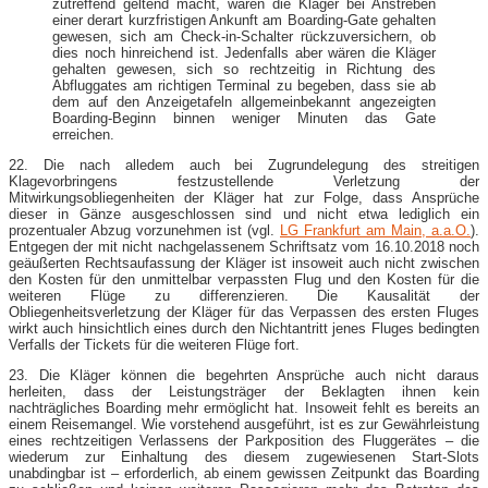
zutreffend geltend macht, wären die Kläger bei Anstreben
einer derart kurzfristigen Ankunft am Boarding-Gate gehalten
gewesen, sich am Check-in-Schalter rückzuversichern, ob
dies noch hinreichend ist. Jedenfalls aber wären die Kläger
gehalten gewesen, sich so rechtzeitig in Richtung des
Abfluggates am richtigen Terminal zu begeben, dass sie ab
dem auf den Anzeigetafeln allgemeinbekannt angezeigten
Boarding-Beginn binnen weniger Minuten das Gate
erreichen.
22. Die nach alledem auch bei Zugrundelegung des streitigen
Klagevorbringens festzustellende Verletzung der
Mitwirkungsobliegenheiten der Kläger hat zur Folge, dass Ansprüche
dieser in Gänze ausgeschlossen sind und nicht etwa lediglich ein
prozentualer Abzug vorzunehmen ist (vgl.
LG Frankfurt am Main, a.a.O.
).
Entgegen der mit nicht nachgelassenem Schriftsatz vom 16.10.2018 noch
geäußerten Rechtsaufassung der Kläger ist insoweit auch nicht zwischen
den Kosten für den unmittelbar verpassten Flug und den Kosten für die
weiteren Flüge zu differenzieren. Die Kausalität der
Obliegenheitsverletzung der Kläger für das Verpassen des ersten Fluges
wirkt auch hinsichtlich eines durch den Nichtantritt jenes Fluges bedingten
Verfalls der Tickets für die weiteren Flüge fort.
23. Die Kläger können die begehrten Ansprüche auch nicht daraus
herleiten, dass der Leistungsträger der Beklagten ihnen kein
nachträgliches Boarding mehr ermöglicht hat. Insoweit fehlt es bereits an
einem Reisemangel. Wie vorstehend ausgeführt, ist es zur Gewährleistung
eines rechtzeitigen Verlassens der Parkposition des Fluggerätes – die
wiederum zur Einhaltung des diesem zugewiesenen Start-Slots
unabdingbar ist – erforderlich, ab einem gewissen Zeitpunkt das Boarding