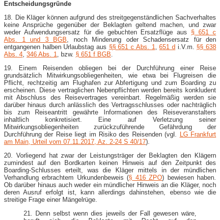
Entscheidungsgründe
18. Die Kläger können aufgrund des streitgegenständlichen Sachverhaltes
keine Ansprüche gegenüber der Beklagten geltend machen, und zwar
weder Aufwendungsersatz für die gebuchten Ersatzflüge aus
§ 651 c
Abs. 1 und 3 BGB
, noch Minderung oder Schadensersatz für den
entgangenen halben Urlaubstag aus
§§ 651 c Abs. 1
,
651 d
i.V.m.
§§ 638
Abs. 4
,
346 Abs. 1
, bzw.
§ 651 f BGB
.
19. Einem Reisenden obliegen bei der Durchführung einer Reise
grundsätzlich Mitwirkungsobliegenheiten, wie etwa bei Flugreisen die
Pflicht, rechtzeitig am Flughafen zur Abfertigung und zum Boarding zu
erscheinen. Diese vertraglichen Nebenpflichten werden bereits konkludent
mit Abschluss des Reisevertrages vereinbart. Regelmäßig werden sie
darüber hinaus durch anlässlich des Vertragsschlusses oder nachträglich
bis zum Reiseantritt gewährte Informationen des Reiseveranstalters
inhaltlich konkretisiert. Eine auf Verletzung seiner
Mitwirkungsobliegenheiten zurückzuführende Gefährdung der
Durchführung der Reise liegt im Risiko des Reisenden (vgl.
LG Frankfurt
am Main, Urteil vom 07.11.2017, Az. 2-24 S 40/17
).
20. Vorliegend hat zwar der Leistungsträger der Beklagten den Klägern
zumindest auf den Bordkarten keinen Hinweis auf den Zeitpunkt des
Boarding-Schlusses erteilt, was die Kläger mittels in der mündlichen
Verhandlung erbrachtem Urkundenbeweis (
§ 416 ZPO
) bewiesen haben.
Ob darüber hinaus auch weder ein mündlicher Hinweis an die Kläger, noch
deren Ausruf erfolgt ist, kann allerdings dahinstehen, ebenso wie die
streitige Frage einer Mängelrüge.
21. Denn selbst wenn dies jeweils der Fall gewesen wäre,