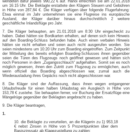
wendeten dafür jeweils 990,22 € auf. Hanoi erreichten sie am 22.01.2018
um 16:15 Uhr. Die Beklagte erstattete den Klägern Steuern und Gebühren
in Höhe von 287,84 €. Die Kläger verfügen über folgende Flugerfahrung:
Etwa einmal im Jahr unternehmen sie eine Flugreise ins europäische
Ausland, der Kläger darüber hinaus durchschnittlich 2 weitere
geschäftliche Inlandsflüge pro Jahr.
7. Die Kläger behaupten, am 21.01.2018 um 8:30 Uhr eingecheckt zu
haben. Dabei hätten sie Bordkarten erhalten, auf denen sich kein Hinweis
auf den Boarding-Schluss befunden habe. Auch einen verbalen Hinweis
hätten sie nicht erhalten und seien auch nicht ausgerufen worden. Sie
seien mindestens um 10:20 Uhr zum Boarding eingetroffen. Zum Zeitpunkt
der Mitteilung des bereits erfolgten Boarding-Schlusses ihnen gegenüber
seien die Türen des Flugzeugs noch geöffnet gewesen und hätten sich
noch Personen in dem „Zugangsschlauch“ aufgehalten. Somit sei es noch
möglich gewesen, ihnen den Zutritt zum Flugzeug zu ermöglichen, auch
wenn offiziell das Boarding abgeschlossen war, zumal auch die
Wiederausladung ihres Gepäcks noch nicht abgeschlossen war.
8. Die Kläger sind der Auffassung, dass ihnen wegen entgangener
Urlaubsfreude für einen halben Urlaubstag ein Ausgleich in Höhe von
153,78 € zustehe. Sie behaupten ferner, vor Buchung der Ersatzflüge eine
Mängelrüge gegenüber der Beklagten angebracht zu haben.
9. Die Kläger beantragen,
1.
10. die Beklagte zu verurteilen, an die Klägerin zu 1) 953,18
€ nebst Zinsen in Höhe von 5 Prozentpunkten über dem
Basiszinssatz ab Klagezustellung zu zahlen;