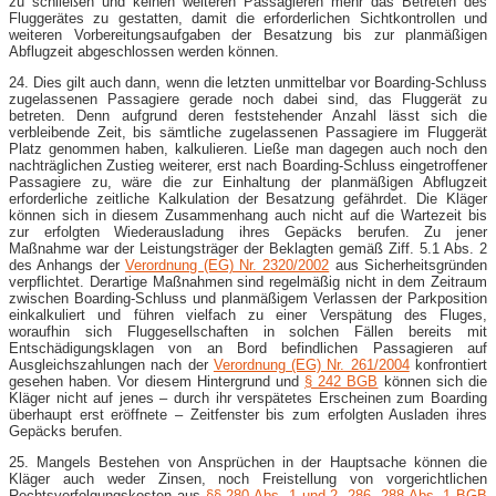
zu schließen und keinen weiteren Passagieren mehr das Betreten des
Fluggerätes zu gestatten, damit die erforderlichen Sichtkontrollen und
weiteren Vorbereitungsaufgaben der Besatzung bis zur planmäßigen
Abflugzeit abgeschlossen werden können.
24. Dies gilt auch dann, wenn die letzten unmittelbar vor Boarding-Schluss
zugelassenen Passagiere gerade noch dabei sind, das Fluggerät zu
betreten. Denn aufgrund deren feststehender Anzahl lässt sich die
verbleibende Zeit, bis sämtliche zugelassenen Passagiere im Fluggerät
Platz genommen haben, kalkulieren. Ließe man dagegen auch noch den
nachträglichen Zustieg weiterer, erst nach Boarding-Schluss eingetroffener
Passagiere zu, wäre die zur Einhaltung der planmäßigen Abflugzeit
erforderliche zeitliche Kalkulation der Besatzung gefährdet. Die Kläger
können sich in diesem Zusammenhang auch nicht auf die Wartezeit bis
zur erfolgten Wiederausladung ihres Gepäcks berufen. Zu jener
Maßnahme war der Leistungsträger der Beklagten gemäß Ziff. 5.1 Abs. 2
des Anhangs der
Verordnung (EG) Nr. 2320/2002
aus Sicherheitsgründen
verpflichtet. Derartige Maßnahmen sind regelmäßig nicht in dem Zeitraum
zwischen Boarding-Schluss und planmäßigem Verlassen der Parkposition
einkalkuliert und führen vielfach zu einer Verspätung des Fluges,
woraufhin sich Fluggesellschaften in solchen Fällen bereits mit
Entschädigungsklagen von an Bord befindlichen Passagieren auf
Ausgleichszahlungen nach der
Verordnung (EG) Nr. 261/2004
konfrontiert
gesehen haben. Vor diesem Hintergrund und
§ 242 BGB
können sich die
Kläger nicht auf jenes – durch ihr verspätetes Erscheinen zum Boarding
überhaupt erst eröffnete – Zeitfenster bis zum erfolgten Ausladen ihres
Gepäcks berufen.
25. Mangels Bestehen von Ansprüchen in der Hauptsache können die
Kläger auch weder Zinsen, noch Freistellung von vorgerichtlichen
Rechtsverfolgungskosten aus
§§ 280 Abs. 1 und 2
,
286
,
288 Abs. 1 BGB