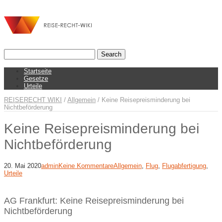
Startseite
Gesetze
Urteile
REISERECHT WIKI
/
Allgemein
/
Keine Reisepreisminderung bei
Nichtbeförderung
Keine Reisepreisminderung bei
Nichtbeförderung
20. Mai 2020
admin
Keine Kommentare
Allgemein
,
Flug
,
Flugabfertigung
,
Urteile
AG Frankfurt: Keine Reisepreisminderung bei
Nichtbeförderung