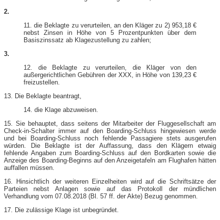
2.
11. die Beklagte zu verurteilen, an den Kläger zu 2) 953,18 €
nebst Zinsen in Höhe von 5 Prozentpunkten über dem
Basiszinssatz ab Klagezustellung zu zahlen;
3.
12. die Beklagte zu verurteilen, die Kläger von den
außergerichtlichen Gebühren der XXX, in Höhe von 139,23 €
freizustellen.
13. Die Beklagte beantragt,
14. die Klage abzuweisen.
15. Sie behauptet, dass seitens der Mitarbeiter der Fluggesellschaft am
Check-in-Schalter immer auf den Boarding-Schluss hingewiesen werde
und bei Boarding-Schluss noch fehlende Passagiere stets ausgerufen
würden. Die Beklagte ist der Auffassung, dass den Klägern etwaig
fehlende Angaben zum Boarding-Schluss auf den Bordkarten sowie die
Anzeige des Boarding-Beginns auf den Anzeigetafeln am Flughafen hätten
auffallen müssen.
16. Hinsichtlich der weiteren Einzelheiten wird auf die Schriftsätze der
Parteien nebst Anlagen sowie auf das Protokoll der mündlichen
Verhandlung vom 07.08.2018 (Bl. 57 ff. der Akte) Bezug genommen.
17. Die zulässige Klage ist unbegründet.