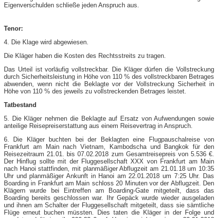
Eigenverschulden schließe jeden Anspruch aus.
Tenor:
4. Die Klage wird abgewiesen.
Die Kläger haben die Kosten des Rechtsstreits zu tragen.
Das Urteil ist vorläufig vollstreckbar. Die Kläger dürfen die Vollstreckung
durch Sicherheitsleistung in Höhe von 110 % des vollstreckbaren Betrages
abwenden, wenn nicht die Beklagte vor der Vollstreckung Sicherheit in
Höhe von 110 % des jeweils zu vollstreckenden Betrages leistet.
Tatbestand
5. Die Kläger nehmen die Beklagte auf Ersatz von Aufwendungen sowie
anteilige Reisepreiserstattung aus einem Reisevertrag in Anspruch.
6. Die Kläger buchten bei der Beklagten eine Flugpauschalreise von
Frankfurt am Main nach Vietnam, Kambodscha und Bangkok für den
Reisezeitraum 21.01. bis 07.02.2018 zum Gesamtreisepreis von 5.536 €.
Der Hinflug sollte mit der Fluggesellschaft XXX von Frankfurt am Main
nach Hanoi stattfinden, mit planmäßiger Abflugzeit am 21.01.18 um 10:35
Uhr und planmäßiger Ankunft in Hanoi am 22.01.2018 um 7:25 Uhr. Das
Boarding in Frankfurt am Main schloss 20 Minuten vor der Abflugzeit. Den
Klägern wurde bei Eintreffen am Boarding-Gate mitgeteilt, dass das
Boarding bereits geschlossen war. Ihr Gepäck wurde wieder ausgeladen
und ihnen am Schalter der Fluggesellschaft mitgeteilt, dass sie sämtliche
Flüge erneut buchen müssten. Dies taten die Kläger in der Folge und