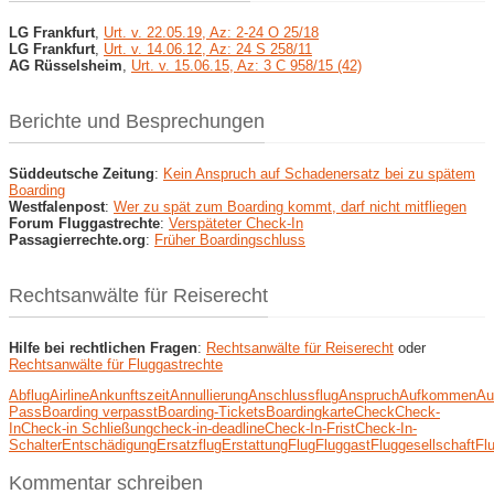
LG Frankfurt
,
Urt. v. 22.05.19, Az: 2-24 O 25/18
LG Frankfurt
,
Urt. v. 14.06.12, Az: 24 S 258/11
AG Rüsselsheim
,
Urt. v. 15.06.15, Az: 3 C 958/15 (42)
Berichte und Besprechungen
Süddeutsche Zeitung
:
Kein Anspruch auf Schadenersatz bei zu spätem
Boarding
Westfalenpost
:
Wer zu spät zum Boarding kommt, darf nicht mitfliegen
Forum Fluggastrechte
:
Verspäteter Check-In
Passagierrechte.org
:
Früher Boardingschluss
Rechtsanwälte für Reiserecht
Hilfe bei rechtlichen Fragen
:
Rechtsanwälte für Reiserecht
oder
Rechtsanwälte für Fluggastrechte
Abflug
Airline
Ankunftszeit
Annullierung
Anschlussflug
Anspruch
Aufkommen
Au
Pass
Boarding verpasst
Boarding-Tickets
Boardingkarte
Check
Check-
In
Check-in Schließung
check-in-deadline
Check-In-Frist
Check-In-
Schalter
Entschädigung
Ersatzflug
Erstattung
Flug
Fluggast
Fluggesellschaft
Fl
Kommentar schreiben